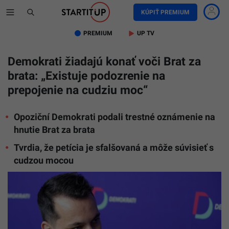
KÚPIŤ PREMIUM
PREMIUM
UP TV
Demokrati žiadajú konať voči Brat za
brata: „Existuje podozrenie na
prepojenie na cudziu moc“
Opoziční Demokrati podali trestné oznámenie na
hnutie Brat za brata
Tvrdia, že petícia je sfalšovaná a môže súvisieť s
cudzou mocou