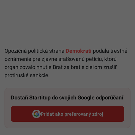
Opozičná politická strana
Demokrati
podala trestné
oznámenie pre zjavne sfalšovanú petíciu, ktorú
organizovalo hnutie Brat za brat s cieľom zrušiť
protiruské sankcie.
Dostaň Startitup do svojich Google odporúčaní
Pridať ako preferovaný zdroj
Startitup, odkaz sa otvorí v n