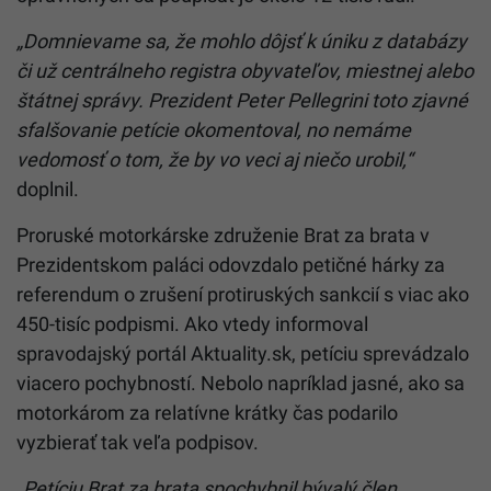
„Domnievame sa, že mohlo dôjsť k úniku z databázy
či už centrálneho registra obyvateľov, miestnej alebo
štátnej správy. Prezident Peter Pellegrini toto zjavné
sfalšovanie petície okomentoval, no nemáme
vedomosť o tom, že by vo veci aj niečo urobil,“
doplnil.
Proruské motorkárske združenie Brat za brata v
Prezidentskom paláci odovzdalo petičné hárky za
referendum o zrušení protiruských sankcií s viac ako
450-tisíc podpismi. Ako vtedy informoval
spravodajský portál Aktuality.sk, petíciu sprevádzalo
viacero pochybností. Nebolo napríklad jasné, ako sa
motorkárom za relatívne krátky čas podarilo
vyzbierať tak veľa podpisov.
„Petíciu Brat za brata spochybnil bývalý člen