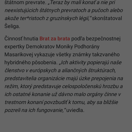
štátnom prevrate.
„Teraz by mali konať a nie pri
neexistujúcich štátnych prevratoch a pučoch alebo
akože ter*ristoch z gruzínskych légií,“
skonštatoval
Šeliga.
Činnosť hnutia
Brat za brata
podľa bezpečnostnej
expertky Demokratov Moniky Podhorány
Masarikovej vykazuje všetky známky takzvaného
hybridného pôsobenia.
„Ich aktivity popierajú naše
členstvo v európskych a aliančných štruktúrach,
predstavitelia organizácie majú úzke prepojenia na
režim, ktorý predstavuje celospoločenskú hrozbu a
ich ostatné konanie už dávno malo orgány činne v
trestnom konaní povzbudiť k tomu, aby sa bližšie
pozreli na ich fungovanie,“
uviedla.