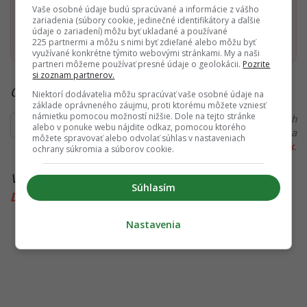
Vaše osobné údaje budú spracúvané a informácie z vášho
zariadenia (súbory cookie, jedinečné identifikátory a ďalšie
Pridať ako preferovaný zdroj
údaje o zariadení) môžu byť ukladané a používané
Startitup, odkaz sa otvorí v n
225 partnermi a môžu s nimi byť zdieľané alebo môžu byť
využívané konkrétne týmito webovými stránkami. My a naši
partneri môžeme používať presné údaje o geolokácii.
Pozrite
si zoznam partnerov.
Čítaj viac z kategórie:
Hlavné správy a aktuality
Niektorí dodávatelia môžu spracúvať vaše osobné údaje na
základe oprávneného záujmu, proti ktorému môžete vzniesť
námietku pomocou možností nižšie. Dole na tejto stránke
Ďakujeme, že čítaš Startitup. V prípade, že máš postreh
alebo v ponuke webu nájdite odkaz, pomocou ktorého
alebo si našiel v článku chybu, napíš nám na
môžete spravovať alebo odvolať súhlas v nastaveniach
redakcia@startitup.sk
.
ochrany súkromia a súborov cookie.
Viac k téme:
Brat za brata
,
Juraj Šeliga
,
strana
Súhlasím
Demokrati
,
trestné oznámenie
Nastavenia