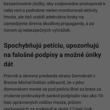
bezpečnostné zložky, aby zodpovedne pristupovali k
celej veci a podrobne nielen monitorovali aktivity
hnutia, ale tiež urobili adekvátne kroky na
zamedzenie šírenia škodlivej propagandy, a po
novom aj nebezpečných vyhrážok.
Spochybňujú petíciu, upozorňujú
na falošné podpisy a možné úniky
dát
Právnik a okresný predseda strany Demokrati v
Brezne Michal Dolňan zdôraznil, že v jeho
domovskom meste sa pod petíciu Brat za brata za
zrušenie protiruských sankcií podpísalo viac ako 10-
tisíc oprávnených voličov mesta, pričom
oprávnených sa podpísať je okolo 12-tisíc ľudí.