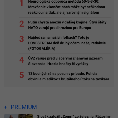
Neurologička odporúča metódu 60-5-3-30:
Mravčenie v končatinách môže byť neškodnou
reakciou na tlak, ale aj varovným signálom
Putin chystá anexiu v ďalšej krajine. Štyri štáty
NATO varujú pred hrozbou pre Európu
Nájdeš sa na našich fotkách? Toto je
LOVESTREAM deň druhý očami našej redakcie
(FOTOGALÉRIA)
ÚVZ varuje pred viacerými známymi jazerami
Slovenska. Hrozia hnačky či vyrážky
13 bodných rán a posun v prípade: Polícia
obvinila mladíkov z brutálneho útoku na taxikára
PREMIUM
Slovák založil „Zomri“ zo železníc: Rážoviny