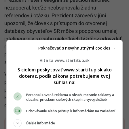
nezaoberal, keďže neobsahovala žiadnu
referendovú otázku. Prezident zároveň v júni
upozornil, že človek s prístupom do otvorenej
databázy obyvateľov SR môže s podporou umelej
inteligencie v rozsahu niekoľkých týždňov odovzdať
na prvý pohľad dôveryhodné hárky s dostatočným
Pokračovať s nevyhnutnými cookies →
počtom podpisov na vyhlásenie referenda o
Víta ťa www.startitup.sk
akejkoľvek otázke.
S cieľom poskytovať www.startitup.sk ako
V tejto súvislosti poukázal na to, že kancelária
doteraz, podľa zákona potrebujeme tvoj
prezidenta nemá oficiálne oprávnenie skúmať
súhlas na:
pravosť podpisov na hárkoch. Jediné oprávnenie,
Personalizovaná reklama a obsah, meranie reklamy a
ktoré má, je skúmať, či sú hárky vyplnené správne a
obsahu, prieskum cieľových skupín a vývoj služieb
obsahujú potrebné údaje a podpisy.
Uchovávanie alebo prístup k informáciám na zariadení
Ďalšie informácie
Dostaň Startitup do svojich Google odporúčaní