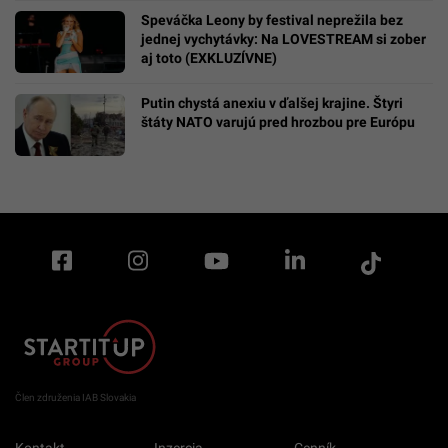
Speváčka Leony by festival neprežila bez
jednej vychytávky: Na LOVESTREAM si zober
aj toto (EXKLUZÍVNE)
Putin chystá anexiu v ďalšej krajine. Štyri
štáty NATO varujú pred hrozbou pre Európu
Člen združenia IAB Slovakia