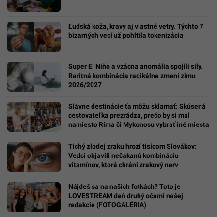
Ľudská koža, kravy aj vlastné vetry. Týchto 7
bizarných vecí už pohltila tokenizácia
Super El Niño a vzácna anomália spojili sily.
Raritná kombinácia radikálne zmení zimu
2026/2027
Slávne destinácie ťa môžu sklamať: Skúsená
cestovateľka prezrádza, prečo by si mal
namiesto Ríma či Mykonosu vybrať iné miesta
Tichý zlodej zraku hrozí tisícom Slovákov:
Vedci objavili nečakanú kombináciu
vitamínov, ktorá chráni zrakový nerv
Nájdeš sa na našich fotkách? Toto je
LOVESTREAM deň druhý očami našej
redakcie (FOTOGALÉRIA)