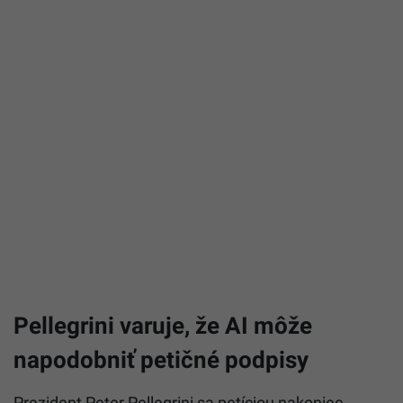
Pellegrini varuje, že AI môže
napodobniť petičné podpisy
Prezident Peter Pellegrini sa petíciou nakoniec