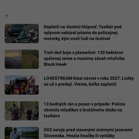
Doplatil na vlastnú hlúposť: Taxikár pod
vplyvom nabúral priamo do policajnej
motorky, kým vozil ľudí na festival
Tretí deň boja s plameňmi: 130 hektárov
spálenej zeme a masívny zásah vrtuľníka
Black Hawk
LOVESTREAM hlási návrat v roku 2027: Lístky
sú už v predaji. Vieme, koľko zaplatíš
13 bodných rán a posun v prípade: Polícia
obvinila mladíkov z brutálneho útoku na
taxikára
ÚVZ varuje pred viacerými známymi jazerami
Slovenska. Hrozia hnačky či vyrážky