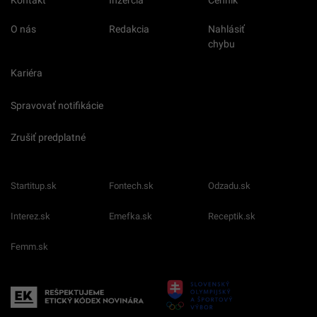
Kontakt
Inzercia
Cenník
O nás
Redakcia
Nahlásiť
chybu
Kariéra
Spravovať notifikácie
Zrušiť predplatné
Startitup.sk
Fontech.sk
Odzadu.sk
Interez.sk
Emefka.sk
Receptik.sk
Femm.sk