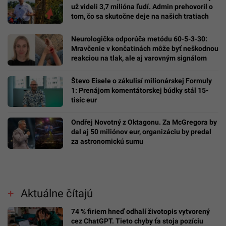
už videli 3,7 milióna ľudí. Admin prehovoril o
tom, čo sa skutočne deje na našich tratiach
Neurologička odporúča metódu 60-5-3-30:
Mravčenie v končatinách môže byť neškodnou
reakciou na tlak, ale aj varovným signálom
Števo Eisele o zákulisí milionárskej Formuly
1: Prenájom komentátorskej búdky stál 15-
tisíc eur
Ondřej Novotný z Oktagonu. Za McGregora by
dal aj 50 miliónov eur, organizáciu by predal
za astronomickú sumu
Aktuálne čítajú
74 % firiem hneď odhalí životopis vytvorený
cez ChatGPT. Tieto chyby ťa stoja pozíciu