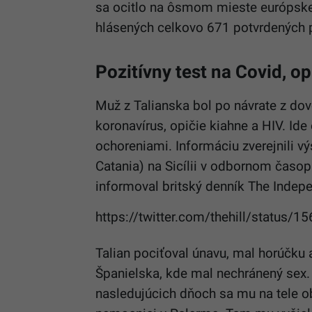
sa ocitlo na ôsmom mieste európskeh
hlásených celkovo 671 potvrdených
Pozitívny test na Covid,
op
Muž z Talianska bol po návrate z dov
koronavírus,
opičie
kiahne a HIV. Ide
ochoreniami. Informáciu zverejnili vý
Catania) na Sicílii v odbornom časop
informoval britský denník The Indep
https://twitter.com/thehill/status
Talian pociťoval únavu, mal horúčku 
Španielska, kde mal nechránený sex. 
nasledujúcich dňoch sa mu na tele ob