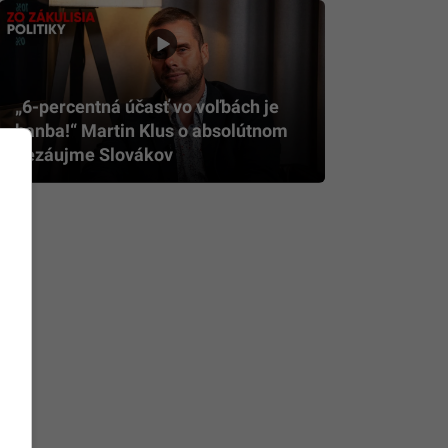
„6-percentná účasť vo voľbách je
hanba!“ Martin Klus o absolútnom
nezáujme Slovákov