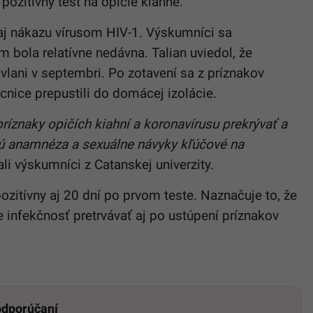
pozitívny test na
opičie
kiahne.
li aj nákazu vírusom HIV-1. Výskumníci sa
 bola relatívne nedávna. Talian uviedol, že
vlani v septembri. Po zotavení sa z príznakov
nice prepustili do domácej izolácie.
príznaky
opičích
kiahní a koronavírusu prekrývať a
 sú anamnéza a sexuálne návyky kľúčové na
li výskumníci z Catanskej univerzity.
ozitívny aj 20 dní po prvom teste. Naznačuje to, že
infekčnosť pretrvávať aj po ustúpení príznakov
 odporúčaní