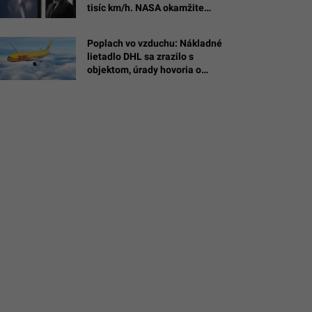
tisíc km/h. NASA okamžite
reaguje
Poplach vo vzduchu: Nákladné
Martin
lietadlo DHL sa zrazilo s
objektom, úrady hovoria o
drone s výbušninou