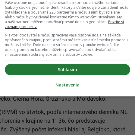
Vaše osobné údaje budú spracúvané a informácie z vášho zariadenia
(súbory cookie, jedinečné identifikátory a ďalšie údaje o zariadení) môžu
byť ukladané a používané 225 partnermi a môžu s nimi byť zdieľané
čtov potvrdených prípadov
opičích
kiahní v celej
alebo môžu byť využívané konkrétne týmito webovými stránkami. My
a naši partneri môžeme používať presné údaje o geolokácii.
Pozrite si
tra pre prevenciu a kontrolu chorôb (ECDC) a
zoznam partnerov.
tníckej organizácie (WHO) pre Európu sa Holandsko
Niektorí dodávatelia môžu spracúvať vaše osobné údaje na základe
oprávneného záujmu, proti ktorému môžete vzniesť námietku pomocou
te na kontinente. Informuje o tom vo štvrtok
možností nižšie. Dole na tejto stránke alebo v ponuke webu nájdite
odkaz, pomocou ktorého môžete spravovať alebo odvolať súhlas
v nastaveniach ochrany súkromia a súborov cookie.
prípadov
opičích
kiahní má však podľa stredajších
Súhlasím
sledujú Spojené kráľovstvo (3340), Nemecko
ko (1090). Slovensko s 12 prípadmi infekcie je na
Nastavenia
Najmenej prípadov infekcií (jeden až dva)
écko, Čierna Hora, Gruzínsko a Moldavsko.
 (RIVM) vo štvrtok, podľa internetového denníka NL
chorenia v krajine na 1136, čo predstavuje
ňa. Zvýšený počet infekcií hlási aj Belgicko, ktoré