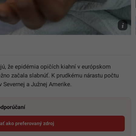
TASR/AP/
Mejia
jú, že epidémia
opičích
kiahní v európskom
možno začala slabnúť. K prudkému nárastu počtu
v Severnej a Južnej Amerike.
 odporúčaní
dať ako preferovaný zdroj
Startitup, odkaz sa otvorí v novom okne