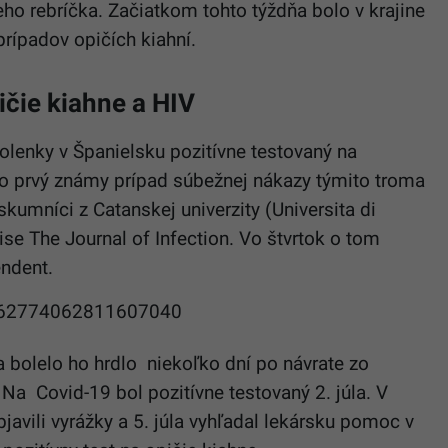
o rebríčka. Začiatkom tohto týždňa bolo v krajine
 prípadov
opičích
kiahní.
ičie
kiahne a HIV
olenky v Španielsku pozitívne testovaný na
 o prvý známy prípad súbežnej nákazy týmito troma
skumníci z Catanskej univerzity (Universita di
ise The Journal of Infection. Vo štvrtok o tom
endent.
/1562774062811607040
a bolelo ho hrdlo niekoľko dní po návrate zo
Na Covid-19 bol pozitívne testovaný 2. júla. V
javili vyrážky a 5. júla vyhľadal lekársku pomoc v