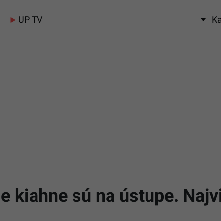
UP TV
Ka
e kiahne sú na ústupe. Najvi