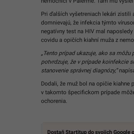
nemocnici v Palerme. Tam mu vyšiel 
Pri ďalších vyšetreniach lekári zisti
domnievajú, že infekcia týmto vírusom
negatívny test na HIV mal naposledy 
covidu a
opičích
kiahní muža z nemoc
„Tento prípad ukazuje, ako sa môžu 
potvrdzuje, že v prípade koinfekcie
stanovenie správnej diagnózy,“
napísa
Dodali, že muž bol na
opičie
kiahne p
v takomto špecifickom prípade môže 
ochorenia.
Dostaň Startitup do svojich Google