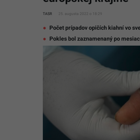
TASR
25. augusta 2022 o 18:29
Počet prípadov opičích kiahní vo sv
Pokles bol zaznamenaný po mesiac 