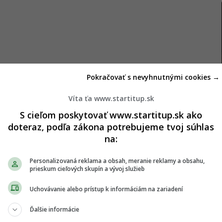
Pokračovať s nevyhnutnými cookies →
nách sveta už viac než 45 000 prípadov
opičích
kiahní
ejto súvislosti vyhlásila stav globálnej zdravotnej
Víta ťa www.startitup.sk
S cieľom poskytovať www.startitup.sk ako
doteraz, podľa zákona potrebujeme tvoj súhlas
zistené v roku 1970 v Konžskej demokratickej
na:
 medzi ľuďmi obmedzilo najmä na niektoré štáty
ndemické.
Personalizovaná reklama a obsah, meranie reklamy a obsahu,
prieskum cieľových skupín a vývoj služieb
, ktoré sprevádza horúčka, bolesti svalov a veľké
Uchovávanie alebo prístup k informáciám na zariadení
ýchlo šíriť po celom svete, a to najmä medzi
Ďalšie informácie
nými mužmi. Štatistike výskytu
opičích
kiahní v