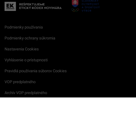
Podmienky používania
Podmienky ochrany súkromia
Nastavenia Cookies
Vyhlásenie o prístupnosti
Pravidlá používania súborov Cookies
VOP predplatného
Archív VOP predplatného
Reklamačný formulár
VOP reklamných služieb
Všeobecné podmienky súťaží