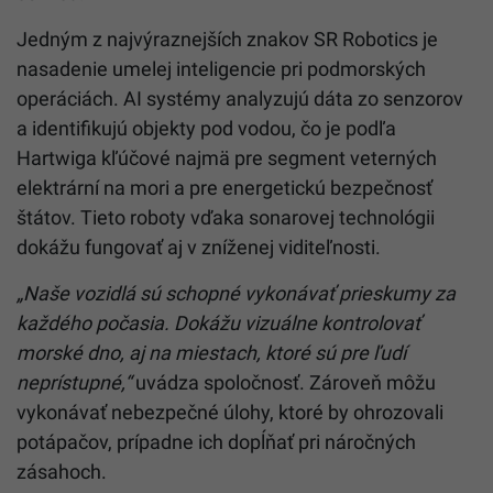
Jedným z najvýraznejších znakov SR Robotics je
nasadenie umelej inteligencie pri podmorských
operáciách. AI systémy analyzujú dáta zo senzorov
a identifikujú objekty pod vodou, čo je podľa
Hartwiga kľúčové najmä pre segment veterných
elektrární na mori a pre energetickú bezpečnosť
štátov. Tieto roboty vďaka sonarovej technológii
dokážu fungovať aj v zníženej viditeľnosti.
„Naše vozidlá sú schopné vykonávať prieskumy za
každého počasia. Dokážu vizuálne kontrolovať
morské dno, aj na miestach, ktoré sú pre ľudí
neprístupné,“
uvádza spoločnosť. Zároveň môžu
vykonávať nebezpečné úlohy, ktoré by ohrozovali
potápačov, prípadne ich dopĺňať pri náročných
zásahoch.