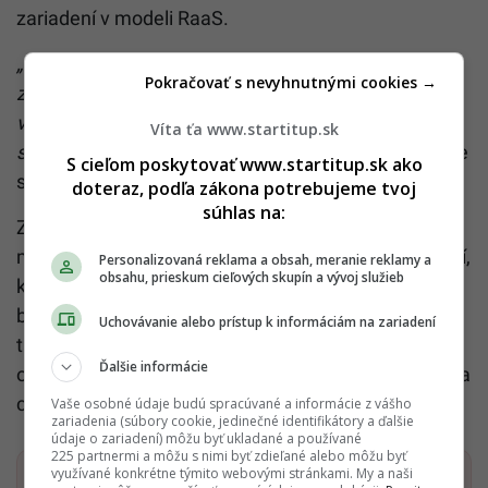
zariadení v modeli RaaS.
„Odvážne a premyslené rozhodnutia – vždy
Pokračovať s nevyhnutnými cookies →
založené na spoľahlivých dátach – nám umožnia
vybudovať silnú značku produktov aj tréningový
Víta ťa www.startitup.sk
systém, ktorý bude na trhu rozpoznateľný,“
deklaruje
S cieľom poskytovať www.startitup.sk ako
startup.
doteraz, podľa zákona potrebujeme tvoj
súhlas na:
Získaná investícia predstavuje pre firmu kľúčový
míľnik v expanzii ich technologicky vyspelých riešení,
Personalizovaná reklama a obsah, meranie reklamy a
obsahu, prieskum cieľových skupín a vývoj služieb
ktoré spájajú ekologickú udržateľnosť s národnou
bezpečnosťou a ekonomickou efektivitou. Startup
Uchovávanie alebo prístup k informáciám na zariadení
tak upevňuje svoju pozíciu ako strategický hráč v
Ďalšie informácie
oblasti podmorskej robotiky nielen v Poľsku, ale aj na
celoeurópskom trhu.
Vaše osobné údaje budú spracúvané a informácie z vášho
zariadenia (súbory cookie, jedinečné identifikátory a ďalšie
údaje o zariadení) môžu byť ukladané a používané
225 partnermi a môžu s nimi byť zdieľané alebo môžu byť
využívané konkrétne týmito webovými stránkami. My a naši
Dostaň Startitup do svojich Google odporúčaní