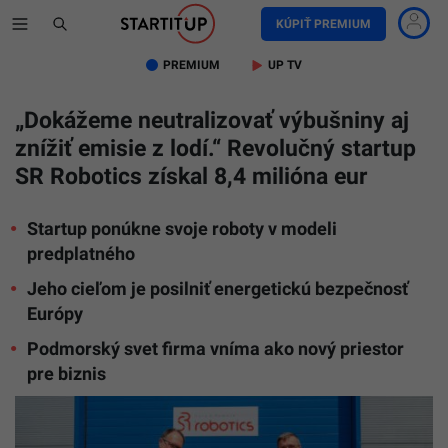
KÚPIŤ PREMIUM
PREMIUM
UP TV
„Dokážeme neutralizovať výbušniny aj
znížiť emisie z lodí.“ Revolučný startup
SR Robotics získal 8,4 milióna eur
Startup ponúkne svoje roboty v modeli
predplatného
Jeho cieľom je posilniť energetickú bezpečnosť
Európy
Podmorský svet firma vníma ako nový priestor
pre biznis