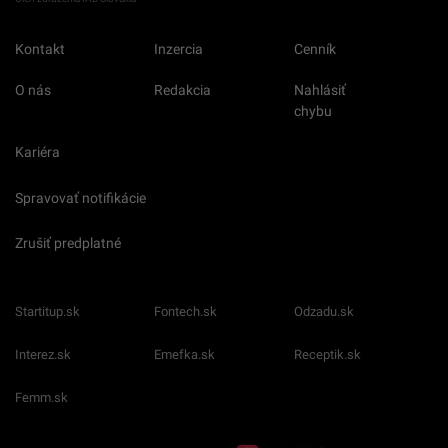
Kontakt
Inzercia
Cenník
O nás
Redakcia
Nahlásiť
chybu
Kariéra
Spravovať notifikácie
Zrušiť predplatné
Startitup.sk
Fontech.sk
Odzadu.sk
Interez.sk
Emefka.sk
Receptik.sk
Femm.sk