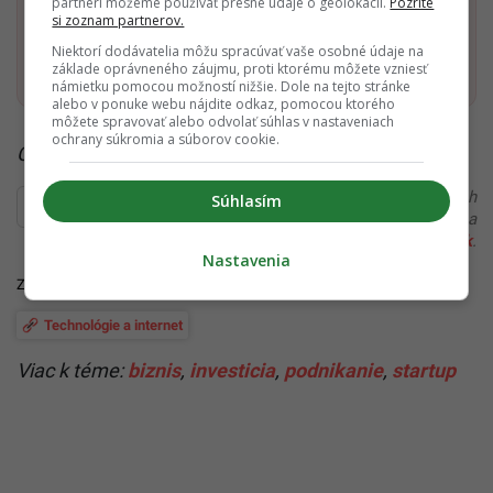
partneri môžeme používať presné údaje o geolokácii.
Pozrite
si zoznam partnerov.
Niektorí dodávatelia môžu spracúvať vaše osobné údaje na
Pridať ako preferovaný zdroj
Startitup, odkaz sa otvorí v n
základe oprávneného záujmu, proti ktorému môžete vzniesť
námietku pomocou možností nižšie. Dole na tejto stránke
alebo v ponuke webu nájdite odkaz, pomocou ktorého
môžete spravovať alebo odvolať súhlas v nastaveniach
ochrany súkromia a súborov cookie.
Čítaj viac z kategórie:
Biznis a startupy
Ďakujeme, že čítaš Startitup. V prípade, že máš postreh
Súhlasím
alebo si našiel v článku chybu, napíš nám na
redakcia@startitup.sk
.
Nastavenia
Zdroje:
SR Robotics
,
Defence 24
Technológie a internet
Viac k téme:
biznis
,
investicia
,
podnikanie
,
startup