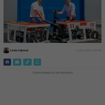
Tím
SR
Robotics
SR
Robotics
Linda Cebrová
4. júla 2025 o 09:59
ČLÁNOK POKRAČUJE POD REKLAMOU