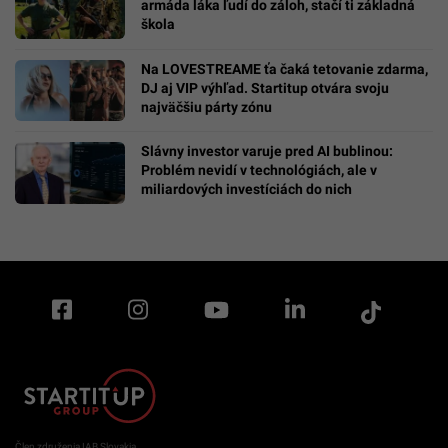
armáda láka ľudí do záloh, stačí ti základná
škola
Na LOVESTREAME ťa čaká tetovanie zdarma,
DJ aj VIP výhľad. Startitup otvára svoju
najväčšiu párty zónu
Slávny investor varuje pred AI bublinou:
Problém nevidí v technológiách, ale v
miliardových investíciách do nich
Člen združenia IAB Slovakia