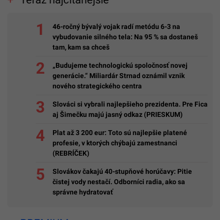
46-ročný bývalý vojak radí metódu 6-3 na
vybudovanie silného tela: Na 95 % sa dostaneš
tam, kam sa chceš
„Budujeme technologickú spoločnosť novej
generácie.“ Miliardár Strnad oznámil vznik
nového strategického centra
Slováci si vybrali najlepšieho prezidenta. Pre Fica
aj Šimečku majú jasný odkaz (PRIESKUM)
Plat až 3 200 eur: Toto sú najlepšie platené
profesie, v ktorých chýbajú zamestnanci
(REBRÍČEK)
Slovákov čakajú 40-stupňové horúčavy: Pitie
čistej vody nestačí. Odborníci radia, ako sa
správne hydratovať