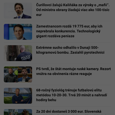
Čurillovci žalujú Kaliňáka za výroky o „mafii“.
Od ministra obrany žiadajú viac ako 100-tisíc
eur
Zamestnancom rozdá 19 775 eur, aby ich
neprebrala konkurencia. Technologický
gigant rozdáva peniaze
Extrémne sucho odhalilo v Dunaji 500-
kilogramovú bombu. Zasiahli pyrotechnici
PS tvrdí, že štát montuje ruské kamery. Rezort
vnútra na obvinenia rázne reaguje
68-ročný fyziológ trénuje futbalovú elitu
metódou 10-20-30. Trvá 20 minút a nahradí
hodiny behu
Za 20 dní dostaneš 3 000 eur. Slovenská