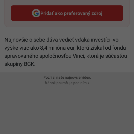
Pridať ako preferovaný zdroj
Startitup, odkaz sa otvorí v n
Najnovšie o sebe dáva vedieť vďaka investícii vo
výške viac ako 8,4 milióna eur, ktorú získal od fondu
spravovaného spoločnosťou Vinci, ktorá je súčasťou
skupiny BGK.
Pozri si naše najnovšie video,
článok pokračuje pod ním ↓