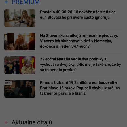
PREMIUM
Pravidlo 40-30-20-10 dokáže ušetriť tisíce
eur. Slováci ho pri úvere často ignorujú
Na Slovensku zanikajú remeselné pivovary.
Viacero ich skrachovalo tiež v Nemecku,
dokonca aj jeden 347-ročný
22-ročná Natália vedie dva podniky a
vychováva dvojičky: „Nič nie je také zlé, že by
sa to nedalo predať“
Firmu s tržbami 19,3 milióna eur budovali v
Bratislave 15 rokov. Popísali chybu, ktorá ich
takmer pripravila o biznis
Aktuálne čítajú