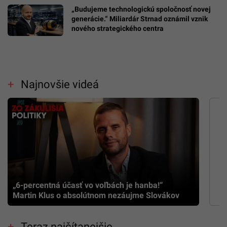
„Budujeme technologickú spoločnosť novej
generácie.“ Miliardár Strnad oznámil vznik
nového strategického centra
Najnovšie videá
„6-percentná účasť vo voľbách je hanba!“
Martin Klus o absolútnom nezáujme Slovákov
Teraz najčítanejšie