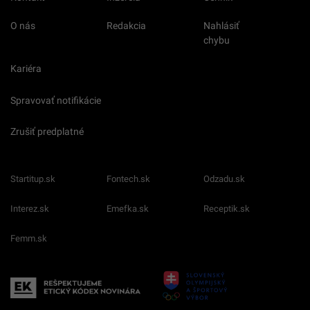
O nás
Redakcia
Nahlásiť
chybu
Kariéra
Spravovať notifikácie
Zrušiť predplatné
Startitup.sk
Fontech.sk
Odzadu.sk
Interez.sk
Emefka.sk
Receptik.sk
Femm.sk