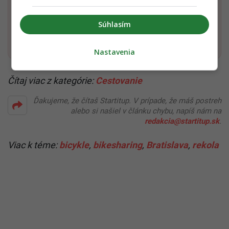
Dostaň Startitup do svojich Google odporúčaní
Súhlasím
Pridať ako preferovaný zdroj
Startitup, odkaz sa otvorí v n
Nastavenia
Čítaj viac z kategórie:
Cestovanie
Ďakujeme, že čítaš Startitup. V prípade, že máš postreh
alebo si našiel v článku chybu, napíš nám na
redakcia@startitup.sk
.
Viac k téme:
bicykle
,
bikesharing
,
Bratislava
,
rekola