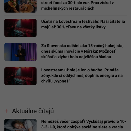
street food za 30-tisíc eur. Prax získal v
michelinských reštauráciách
Ušetri na Lovestream festivale: Naši čitatelia
majú až 30 % zľavu na všetky lístky
Zo Slovenska odišiel ako 15-ročný hokejista,
dnes skúma inovácie v Nórsku: Možnosť
skúšať a zlyhať bola najväčšou školou
Lovestream už nie je len o hudbe. Prináša
zóny, kde si oddýchneš, doplníš energiu a na
chvíľu „vypneš“
Aktuálne čítajú
Nemôžeš večer zaspať? Vyskúšaj pravidlo 10-
3-2-1-0, ktoré dobýva sociálne siete a vracia