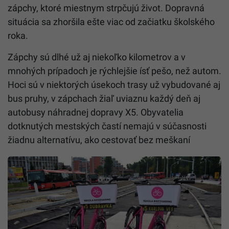
zápchy, ktoré miestnym strpčujú život. Dopravná
situácia sa zhoršila ešte viac od začiatku školského
roka.
Zápchy sú dlhé už aj niekoľko kilometrov a v
mnohých prípadoch je rýchlejšie ísť pešo, než autom.
Hoci sú v niektorých úsekoch trasy už vybudované aj
bus pruhy, v zápchach žiaľ uviaznu každý deň aj
autobusy náhradnej dopravy X5. Obyvatelia
dotknutých mestských častí nemajú v súčasnosti
žiadnu alternatívu, ako cestovať bez meškaní