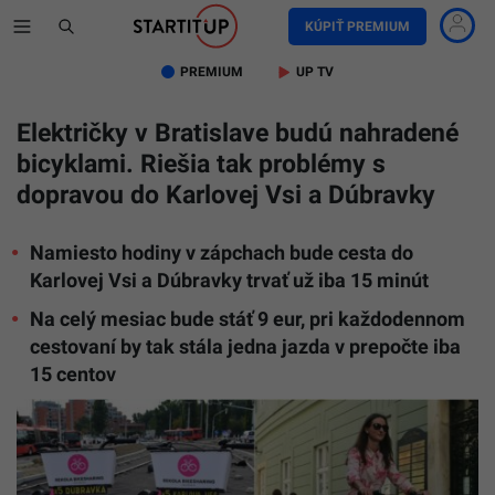
KÚPIŤ PREMIUM
PREMIUM
UP TV
Električky v Bratislave budú nahradené
bicyklami. Riešia tak problémy s
dopravou do Karlovej Vsi a Dúbravky
Namiesto hodiny v zápchach bude cesta do
Karlovej Vsi a Dúbravky trvať už iba 15 minút
Na celý mesiac bude stáť 9 eur, pri každodennom
cestovaní by tak stála jedna jazda v prepočte iba
15 centov