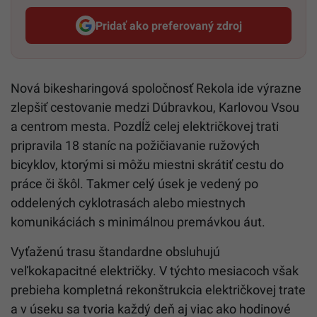
Pridať ako preferovaný zdroj
Startitup, odkaz sa otvorí v n
Nová bikesharingová spoločnosť Rekola ide výrazne
zlepšiť cestovanie medzi Dúbravkou, Karlovou Vsou
a centrom mesta. Pozdĺž celej električkovej trati
pripravila 18 staníc na požičiavanie ružových
bicyklov, ktorými si môžu miestni skrátiť cestu do
práce či škôl. Takmer celý úsek je vedený po
oddelených cyklotrasách alebo miestnych
komunikáciách s minimálnou premávkou áut.
Vyťaženú trasu štandardne obsluhujú
veľkokapacitné električky. V týchto mesiacoch však
prebieha kompletná rekonštrukcia električkovej trate
a v úseku sa tvoria každý deň aj viac ako hodinové