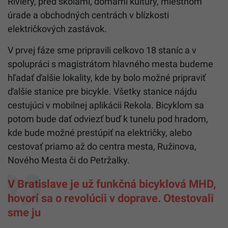
Riviéry, pred školami, domami kultúry, miestnom
úrade a obchodných centrách v blízkosti
električkových zastávok.
V prvej fáze sme pripravili celkovo 18 staníc a v
spolupráci s magistrátom hlavného mesta budeme
hľadať ďalšie lokality, kde by bolo možné pripraviť
ďalšie stanice pre bicykle. Všetky stanice nájdu
cestujúci v mobilnej aplikácii Rekola. Bicyklom sa
potom bude dať odviezť buď k tunelu pod hradom,
kde bude možné prestúpiť na električky, alebo
cestovať priamo až do centra mesta, Ružinova,
Nového Mesta či do Petržalky.
V Bratislave je už funkčná bicyklová MHD,
hovorí sa o revolúcii v doprave. Otestovali
sme ju