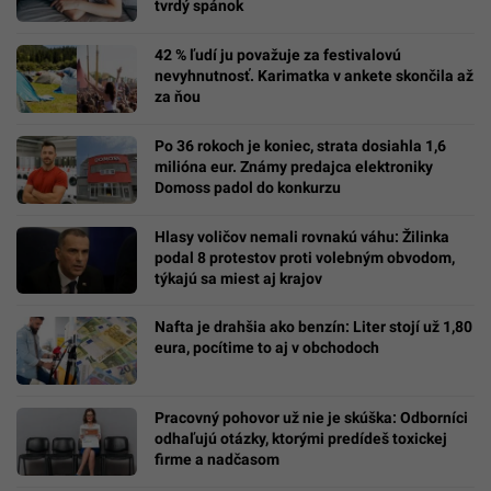
tvrdý spánok
42 % ľudí ju považuje za festivalovú
nevyhnutnosť. Karimatka v ankete skončila až
za ňou
Po 36 rokoch je koniec, strata dosiahla 1,6
milióna eur. Známy predajca elektroniky
Domoss padol do konkurzu
Hlasy voličov nemali rovnakú váhu: Žilinka
podal 8 protestov proti volebným obvodom,
týkajú sa miest aj krajov
Nafta je drahšia ako benzín: Liter stojí už 1,80
eura, pocítime to aj v obchodoch
Pracovný pohovor už nie je skúška: Odborníci
odhaľujú otázky, ktorými predídeš toxickej
firme a nadčasom