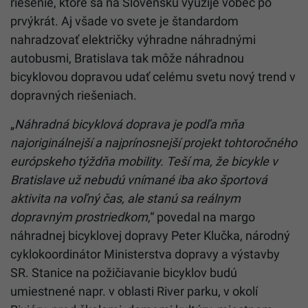
riešenie, ktoré sa na Slovensku využije vôbec po
prvýkrát. Aj všade vo svete je štandardom
nahradzovať električky výhradne náhradnými
autobusmi, Bratislava tak môže náhradnou
bicyklovou dopravou udať celému svetu nový trend v
dopravných riešeniach.
„
Náhradná bicyklová doprava je podľa mňa
najoriginálnejší a najprínosnejší projekt tohtoročného
európskeho týždňa mobility. Teší ma, že bicykle v
Bratislave už nebudú vnímané iba ako športová
aktivita na voľný čas, ale stanú sa reálnym
dopravným prostriedkom
,“ povedal na margo
náhradnej bicyklovej dopravy Peter Klučka, národný
cyklokoordinátor Ministerstva dopravy a výstavby
SR. Stanice na požičiavanie bicyklov budú
umiestnené napr. v oblasti River parku, v okolí