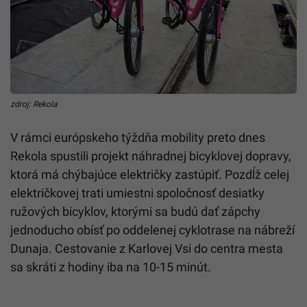
zdroj: Rekola
V rámci európskeho týždňa mobility preto dnes
Rekola spustili projekt náhradnej bicyklovej dopravy,
ktorá má chýbajúce električky zastúpiť. Pozdĺž celej
električkovej trati umiestni spoločnosť desiatky
ružových bicyklov, ktorými sa budú dať zápchy
jednoducho obísť po oddelenej cyklotrase na nábreží
Dunaja. Cestovanie z Karlovej Vsi do centra mesta
sa skráti z hodiny iba na 10-15 minút.