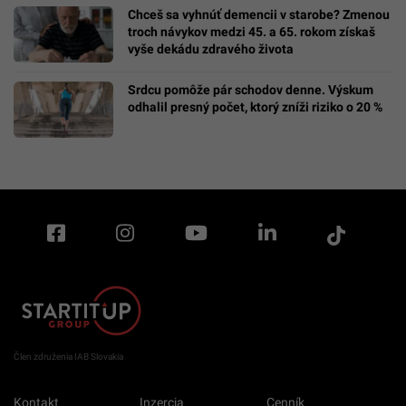
Chceš sa vyhnúť demencii v starobe? Zmenou
troch návykov medzi 45. a 65. rokom získaš
vyše dekádu zdravého života
Srdcu pomôže pár schodov denne. Výskum
odhalil presný počet, ktorý zníži riziko o 20 %
Člen združenia IAB Slovakia
Kontakt
Inzercia
Cenník