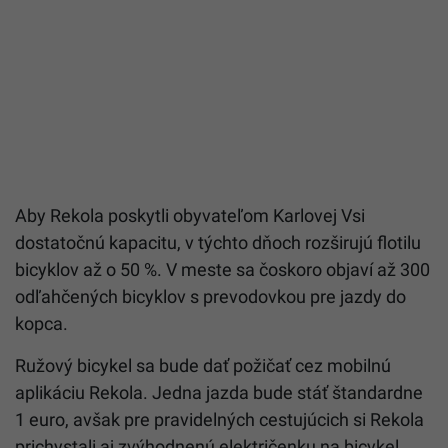
Aby Rekola poskytli obyvateľom Karlovej Vsi
dostatočnú kapacitu, v týchto dňoch rozširujú flotilu
bicyklov až o 50 %. V meste sa čoskoro objaví až 300
odľahčených bicyklov s prevodovkou pre jazdy do
kopca.
Ružový bicykel sa bude dať požičať cez mobilnú
aplikáciu Rekola. Jedna jazda bude stáť štandardne
1 euro, avšak pre pravidelných cestujúcich si Rekola
prichystali aj zvýhodnenú električenku na bicykel.