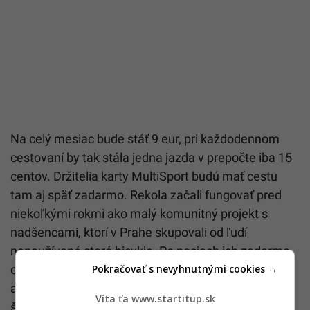
Na celý mesiac bude stáť 9 eur, pri každodennom
cestovaní by tak stála jedna jazda v prepočte iba 15
centov. Držitelia karty MultiSport budú mať cestu
tam aj späť zadarmo. Rekola začali fungovať pred
niekoľkými rokmi ako malý komunitný projekt s
nadšencami, ktorí v Prahe skupovali od ľudí
nepoužívané staré bicykle. Po nociach ich zadarmo
Pokračovať s nevyhnutnými cookies →
opravovali a následne umiestňovali do ulíc mesta,
aby si nimi mohli ľudia skrátiť cestu do práce či do
Víta ťa www.startitup.sk
školy. Aby sa bicykle nekradli, nadšenci ich