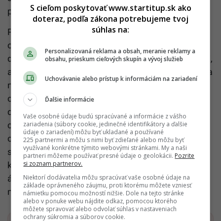
S cieľom poskytovať www.startitup.sk ako
prefarbovali na ružovo.
doteraz, podľa zákona potrebujeme tvoj
súhlas na:
Projekt recyklovaných kol (bicyklov) – Rekol sa stal
okamžite tak populárnym, že sa postupne rozšíril do
Personalizovaná reklama a obsah, meranie reklamy a
ďalších českých miest, pripájali sa ďalší dobrovoľníci,
obsahu, prieskum cieľových skupín a vývoj služieb
až začal byť využívaný natoľko, že spoločnosť začala
Uchovávanie alebo prístup k informáciám na zariadení
namiesto starých bicyklov nakupovať moderné
odľahčené modely. Dobrovoľníci tak vytvorili
Ďalšie informácie
dopravný systém, ktorí ročne využije viac 700 tisíc
Vaše osobné údaje budú spracúvané a informácie z vášho
zariadenia (súbory cookie, jedinečné identifikátory a ďalšie
cestujúcich. To je pre predstavu asi toľko, koľko by
údaje o zariadení) môžu byť ukladané a používané
odviezlo 3 tisíc IC vlakov z Bratislavy do Košíc. Od
225 partnermi a môžu s nimi byť zdieľané alebo môžu byť
využívané konkrétne týmito webovými stránkami. My a naši
septembra 2020 sa Rekola rozšírili aj do Bratislavy,
partneri môžeme používať presné údaje o geolokácii.
Pozrite
si zoznam partnerov.
kde chcú naučiť ľudí cestovať bicyklami namiesto
Niektorí dodávatelia môžu spracúvať vaše osobné údaje na
áut. V Bratislave fungujú Rekola už od začiatku s
základe oprávneného záujmu, proti ktorému môžete vzniesť
modernými odľahčenými bicyklami.
námietku pomocou možností nižšie. Dole na tejto stránke
alebo v ponuke webu nájdite odkaz, pomocou ktorého
môžete spravovať alebo odvolať súhlas v nastaveniach
ochrany súkromia a súborov cookie.