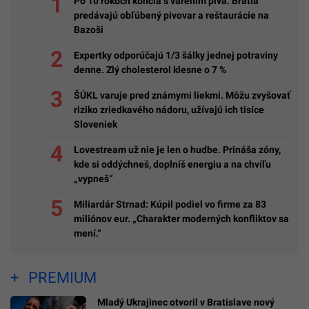
Po 10 rokoch končia s varením piva: Bratia
predávajú obľúbený pivovar a reštaurácie na
Bazoši
Expertky odporúčajú 1/3 šálky jednej potraviny
denne. Zlý cholesterol klesne o 7 %
ŠÚKL varuje pred známymi liekmi. Môžu zvyšovať
riziko zriedkavého nádoru, užívajú ich tisíce
Sloveniek
Lovestream už nie je len o hudbe. Prináša zóny,
kde si oddýchneš, doplníš energiu a na chvíľu
„vypneš“
Miliardár Strnad: Kúpil podiel vo firme za 83
miliónov eur. „Charakter moderných konfliktov sa
mení.“
PREMIUM
Mladý Ukrajinec otvoril v Bratislave nový