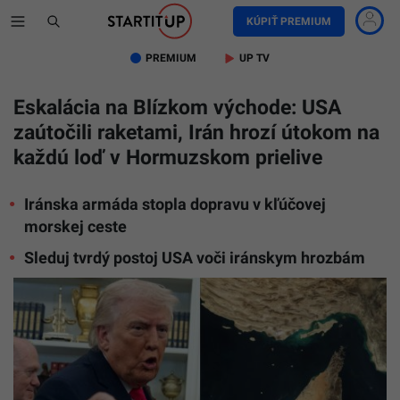
KÚPIŤ PREMIUM
PREMIUM
UP TV
Eskalácia na Blízkom východe: USA
zaútočili raketami, Irán hrozí útokom na
každú loď v Hormuzskom prielive
Iránska armáda stopla dopravu v kľúčovej
morskej ceste
Sleduj tvrdý postoj USA voči iránskym hrozbám
Na
snímke
Donald
Trump
a
Hormuzs
prieliv