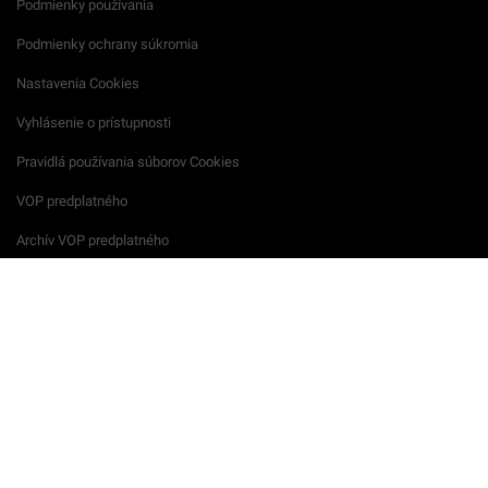
Podmienky používania
Podmienky ochrany súkromia
Nastavenia Cookies
Vyhlásenie o prístupnosti
Pravidlá používania súborov Cookies
VOP predplatného
Archív VOP predplatného
Reklamačný formulár
VOP reklamných služieb
Všeobecné podmienky súťaží
Súkromie na podujatiach
Startitup © 2026 All Rights Reserved.