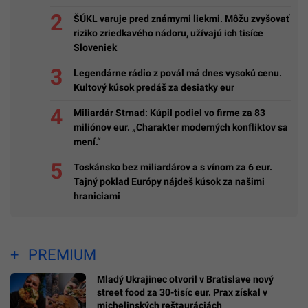
ŠÚKL varuje pred známymi liekmi. Môžu zvyšovať
riziko zriedkavého nádoru, užívajú ich tisíce
Sloveniek
Legendárne rádio z povál má dnes vysokú cenu.
Kultový kúsok predáš za desiatky eur
Miliardár Strnad: Kúpil podiel vo firme za 83
miliónov eur. „Charakter moderných konfliktov sa
mení.“
Toskánsko bez miliardárov a s vínom za 6 eur.
Tajný poklad Európy nájdeš kúsok za našimi
hraniciami
PREMIUM
Mladý Ukrajinec otvoril v Bratislave nový
street food za 30-tisíc eur. Prax získal v
michelinských reštauráciách