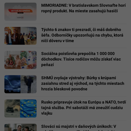
MIMORIADNE: V bratislavskom Slovnafte horí
ropný produkt. Na mieste zasahujú hasiči
Týchto 6 znakov ti prezradí, či máš dobrého
šéfa. Odborníčky upozorňujú na chybu, ktorá
ničí dôveru v tíme
Sociálna poisťovňa prepočíta 1 000 000
dôchodkov. Tisíce rodičov môžu získať viac
peňazí
SHMÚ zvyšuje výstrahy: Búrky s krúpami
zasiahnu stred aj východ, na týchto miestach
hrozia bleskové povodne
Rusko pripravuje útok na Európu a NATO, tvrdí
tajná služba. Pri sabotáži má zneužiť cudziu
vlajku
Slováci sú majstri v daňových únikoch: V