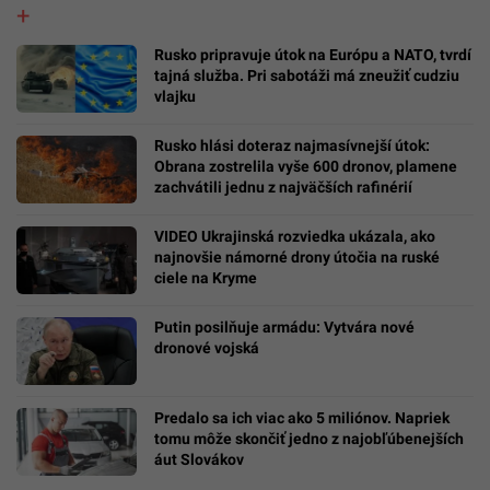
Rusko pripravuje útok na Európu a NATO, tvrdí
tajná služba. Pri sabotáži má zneužiť cudziu
vlajku
Rusko hlási doteraz najmasívnejší útok:
Obrana zostrelila vyše 600 dronov, plamene
zachvátili jednu z najväčších rafinérií
VIDEO Ukrajinská rozviedka ukázala, ako
najnovšie námorné drony útočia na ruské
ciele na Kryme
Putin posilňuje armádu: Vytvára nové
dronové vojská
Predalo sa ich viac ako 5 miliónov. Napriek
tomu môže skončiť jedno z najobľúbenejších
áut Slovákov