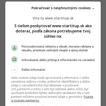
Pokračovať s nevyhnutnými cookies →
Víta ťa www.startitup.sk
S cieľom poskytovať www.startitup.sk ako
doteraz, podľa zákona potrebujeme tvoj
súhlas na:
Personalizovaná reklama a obsah, meranie reklamy a
obsahu, prieskum cieľových skupín a vývoj služieb
Uchovávanie alebo prístup k informáciám na zariadení
Ďalšie informácie
Vaše osobné údaje budú spracúvané a informácie z vášho
zariadenia (súbory cookie, jedinečné identifikátory a ďalšie
údaje o zariadení) môžu byť ukladané a používané
225 partnermi a môžu s nimi byť zdieľané alebo môžu byť
využívané konkrétne týmito webovými stránkami. My a naši
partneri môžeme používať presné údaje o geolokácii.
Pozrite
si zoznam partnerov.