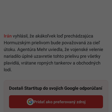
Irán
vyhlásil, že akákoľvek loď prechádzajúca
Hormuzským prielivom bude považovaná za cieľ
útoku. Agentúra Mehr uviedla, že vojenské velenie
nariadilo úplné uzavretie tohto prielivu pre všetky
plavidlá, vrátane ropných tankerov a obchodných
lodí.
Dostaň Startitup do svojich Google odporúčaní
Pridať ako preferovaný zdroj
Startitup, odkaz sa otvorí v n