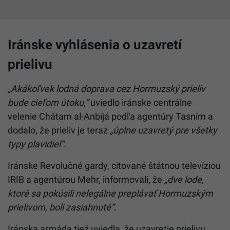
Iránske vyhlásenia o uzavretí
prielivu
„Akákoľvek lodná doprava cez Hormuzský prieliv
bude cieľom útoku,“
uviedlo iránske centrálne
velenie Chátam al-Anbijá podľa agentúry Tasním a
dodalo, že prieliv je teraz
„úplne uzavretý pre všetky
typy plavidiel“
.
Iránske Revolučné gardy, citované štátnou televíziou
IRIB a agentúrou Mehr, informovali, že
„dve lode,
ktoré sa pokúsili nelegálne preplávať Hormuzským
prielivom, boli zasiahnuté“
.
Iránska armáda tiež uviedla, že uzavretie prielivu