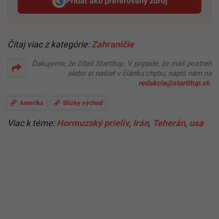
Pridať ako preferovaný zdroj
Startitup, odkaz sa otvorí v n
Čítaj viac z kategórie:
Zahraničie
Ďakujeme, že čítaš Startitup. V prípade, že máš postreh
alebo si našiel v článku chybu, napíš nám na
redakcia@startitup.sk
.
Amerika
Blízky východ
Viac k téme:
Hormuzský prieliv
,
Irán
,
Teherán
,
usa