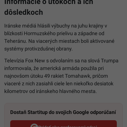
Informácie o útokoch a ich
dôsledkoch
Iránske médiá hlásili výbuchy na juhu krajiny v
blízkosti Hormuzského prielivu a západne od
Teheránu. Na viacerých miestach boli aktivované
systémy protivzdušnej obrany.
Televízia Fox New s odvolaním sa na slová Trumpa
informovala, že americká armáda použila pri
najnovšom útoku 49 rakiet Tomahawk, pričom
viaceré z nich zasiahli ciele len niekoľko desiatok
kilometrov od iránskeho hlavného mesta.
Dostaň Startitup do svojich Google odporúčaní