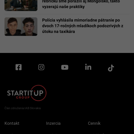
rebríčku sme porazili aj Mongolsko, takto
vyzerajú naše praktiky
Polícia vyhlásila mimoriadne pátranie po
dvoch 17-ročných mladíkoch podozrivých z
útoku na taxikára
Člen združenia IAB Slovakia
Kontakt
Inzercia
Cenník