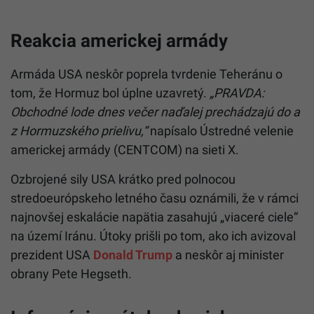
Reakcia americkej armády
Armáda USA neskôr poprela tvrdenie Teheránu o
tom, že Hormuz bol úplne uzavretý.
„PRAVDA:
Obchodné lode dnes večer naďalej prechádzajú do a
z Hormuzského prielivu,“
napísalo Ústredné velenie
americkej armády (CENTCOM) na sieti X.
Ozbrojené sily USA krátko pred polnocou
stredoeurópskeho letného času oznámili, že v rámci
najnovšej eskalácie napätia zasahujú „viaceré ciele“
na území Iránu. Útoky prišli po tom, ako ich avizoval
prezident USA
Donald Trump
a neskôr aj minister
obrany Pete Hegseth.