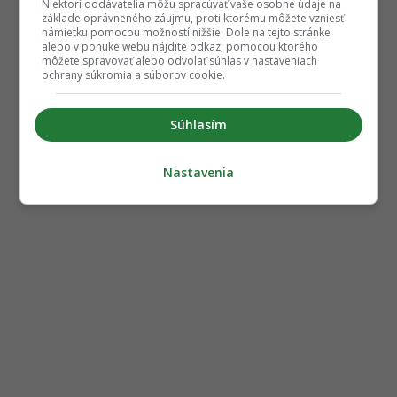
Niektorí dodávatelia môžu spracúvať vaše osobné údaje na
základe oprávneného záujmu, proti ktorému môžete vzniesť
námietku pomocou možností nižšie. Dole na tejto stránke
alebo v ponuke webu nájdite odkaz, pomocou ktorého
môžete spravovať alebo odvolať súhlas v nastaveniach
ochrany súkromia a súborov cookie.
Súhlasím
Nastavenia