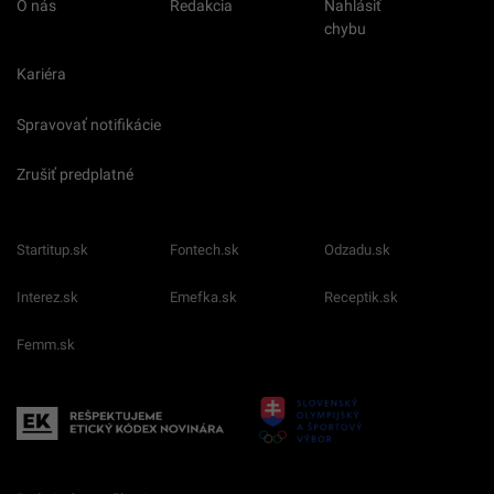
O nás
Redakcia
Nahlásiť
chybu
Kariéra
Spravovať notifikácie
Zrušiť predplatné
Startitup.sk
Fontech.sk
Odzadu.sk
Interez.sk
Emefka.sk
Receptik.sk
Femm.sk