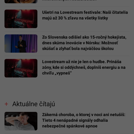
Ušetri na Lovestream festivale: Naši čitatelia
majú až 30 % zľavu na všetky lístky
Zo Slovenska odišiel ako 15-ročný hokejista,
dnes skúma inovácie v Nórsku: Možnosť
skúšať a zlyhať bola najväčšou školou
Lovestream už nie je len o hudbe. Prináša
zóny, kde si oddýchneš, doplníš energiu a na
chvíľu „vypneš“
Aktuálne čítajú
Zákerná choroba, o ktorej v noci ani netušíš:
Tieto 4 nenápadné signály odhalia
nebezpečné spánkové apnoe