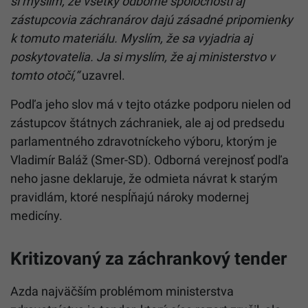
si myslím, že všetky odborné spoločnosti aj
zástupcovia záchranárov dajú zásadné pripomienky
k tomuto materiálu. Myslím, že sa vyjadria aj
poskytovatelia. Ja si myslím, že aj ministerstvo v
tomto otočí,“
uzavrel.
Podľa jeho slov má v tejto otázke podporu nielen od
zástupcov štátnych záchraniek, ale aj od predsedu
parlamentného zdravotníckeho výboru, ktorým je
Vladimír Baláž (Smer-SD). Odborná verejnosť podľa
neho jasne deklaruje, že odmieta návrat k starým
pravidlám, ktoré nespĺňajú nároky modernej
medicíny.
Kritizovaný za záchrankový tender
Azda najväčším problémom ministerstva