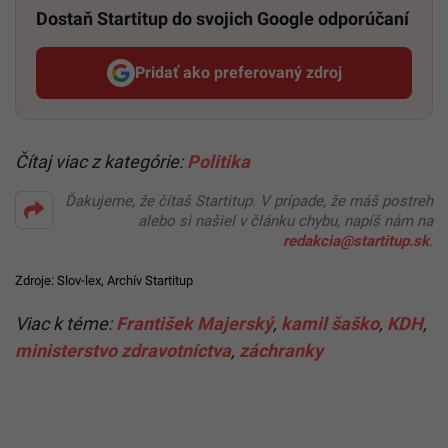
Dostaň Startitup do svojich Google odporúčaní
Pridať ako preferovaný zdroj
Startitup, odkaz sa otvorí v n
Čítaj viac z kategórie:
Politika
Ďakujeme, že čítaš Startitup. V prípade, že máš postreh
alebo si našiel v článku chybu, napíš nám na
redakcia@startitup.sk
.
Zdroje:
Slov-lex
,
Archív Startitup
Viac k téme:
František Majerský
,
kamil šaško
,
KDH
,
ministerstvo zdravotníctva
,
záchranky