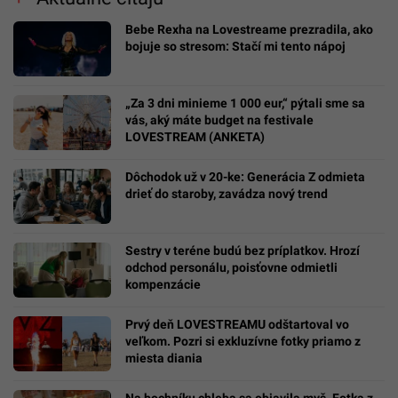
Bebe Rexha na Lovestreame prezradila, ako
bojuje so stresom: Stačí mi tento nápoj
„Za 3 dni minieme 1 000 eur,“ pýtali sme sa
vás, aký máte budget na festivale
LOVESTREAM (ANKETA)
Dôchodok už v 20-ke: Generácia Z odmieta
drieť do staroby, zavádza nový trend
Sestry v teréne budú bez príplatkov. Hrozí
odchod personálu, poisťovne odmietli
kompenzácie
Prvý deň LOVESTREAMU odštartoval vo
veľkom. Pozri si exkluzívne fotky priamo z
miesta diania
Na bochníku chleba sa objavila myš. Fotka z