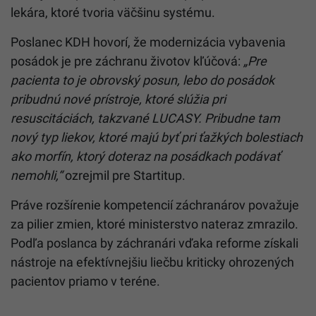
lekára, ktoré tvoria väčšinu systému.
Poslanec KDH hovorí, že modernizácia vybavenia
posádok je pre záchranu životov kľúčová:
„Pre
pacienta to je obrovský posun, lebo do posádok
pribudnú nové prístroje, ktoré slúžia pri
resuscitáciách, takzvané LUCASY. Pribudne tam
nový typ liekov, ktoré majú byť pri ťažkých bolestiach
ako morfín, ktorý doteraz na posádkach podávať
nemohli,“
ozrejmil pre Startitup.
Práve rozšírenie kompetencií záchranárov považuje
za pilier zmien, ktoré ministerstvo nateraz zmrazilo.
Podľa poslanca by záchranári vďaka reforme získali
nástroje na efektívnejšiu liečbu kriticky ohrozených
pacientov priamo v teréne.