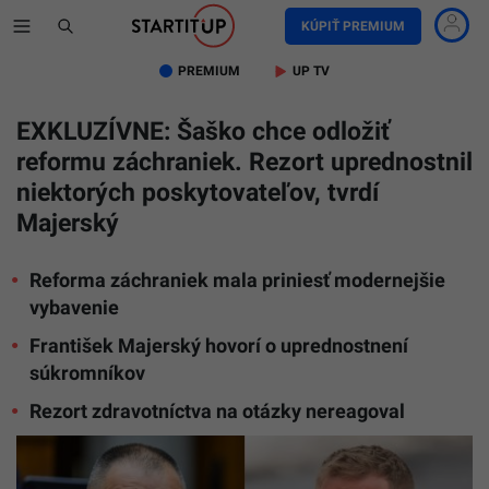
KÚPIŤ PREMIUM
PREMIUM
UP TV
EXKLUZÍVNE: Šaško chce odložiť
reformu záchraniek. Rezort uprednostnil
niektorých poskytovateľov, tvrdí
Majerský
Reforma záchraniek mala priniesť modernejšie
vybavenie
František Majerský hovorí o uprednostnení
súkromníkov
Reforma
Rezort zdravotníctva na otázky nereagoval
záchrani
by
sa
mala