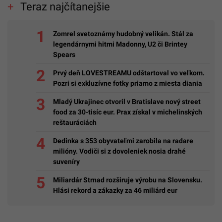
Teraz najčítanejšie
Zomrel svetoznámy hudobný velikán. Stál za
legendárnymi hitmi Madonny, U2 či Brintey
Spears
Prvý deň LOVESTREAMU odštartoval vo veľkom.
Pozri si exkluzívne fotky priamo z miesta diania
Mladý Ukrajinec otvoril v Bratislave nový street
food za 30-tisíc eur. Prax získal v michelinských
reštauráciách
Dedinka s 353 obyvateľmi zarobila na radare
milióny. Vodiči si z dovoleniek nosia drahé
suveníry
Miliardár Strnad rozširuje výrobu na Slovensku.
Hlási rekord a zákazky za 46 miliárd eur