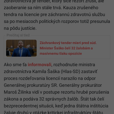
zdravotníctva je tender, ktorý síce rezort zrušil, ale
zaoberanie sa ním stále trvá. Kauza zrušeného
tendra na licencie pre záchrannú zdravotnú službu
sa po mesiacoch politických rozporov totiž presunula
na pôdu justície.
Záchrankový tender mieri pred súd.
Minister Šaško čelí 32 žalobám a
masívnemu tlaku opozície
Ako sme ťa
informovali
, rozhodnutie ministra
zdravotníctva Kamila Šaška (Hlas-SD) zastaviť
proces rozdeľovania licencií narazilo na odpor
Generálnej prokuratúry SR. Generálny prokurátor
Maroš Žilinka vidí v postupe rezortu hrubé porušenia
zákona a podáva 32 správnych žalôb. Štát tak čelí
bezprecedentnej situácii, keď jedna štátna inštitúcia
žaluje druhú v otázke kritickej infraštruktúry štátu.