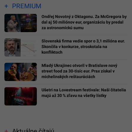
PREMIUM
Ondřej Novotný z Oktagonu. Za McGregora by
dal aj 50 miliónov eur, organizáciu by predal
za astronomickú sumu
Slovenská firma vedie spor o 3,1 milióna eur.
Skončila v konkurze, stroskotala na
konfliktoch
Mladý Ukrajinec otvoril v Bratislave nový
street food za 30-tisíc eur. Prax získal v
michelinských reštauráciách
Ušetri na Lovestream festivale: Naši čitatelia
majú až 30 % zľavu na všetky lístky
Aktuálne čítajú