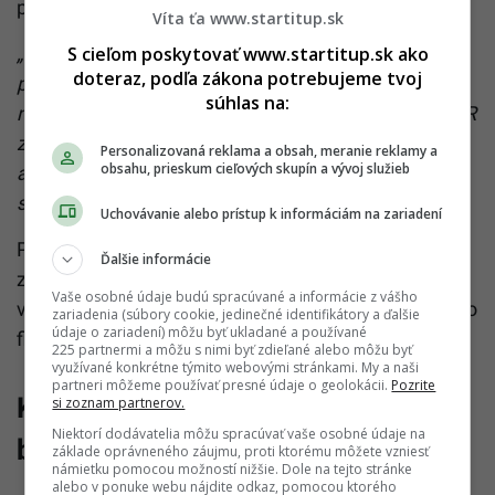
procese.
Víta ťa www.startitup.sk
S cieľom poskytovať www.startitup.sk ako
„V konaní o protestoch neodstránil zásadné
doteraz, podľa zákona potrebujeme tvoj
porušenia zákona, majúce charakter reťazenia
súhlas na:
nezákonnosti, ktorými Ministerstvo zdravotníctva SR
zasiahlo v neprospech práv účastníkov
Personalizovaná reklama a obsah, meranie reklamy a
obsahu, prieskum cieľových skupín a vývoj služieb
administratívneho konania, preto vo veciach podám
správne žaloby,“
odôvodnil.
Uchovávanie alebo prístup k informáciám na zariadení
Podľa prokurátora rezort postupoval v rozpore so
Ďalšie informácie
zákonom už pri samotnom nastavovaní konania o
Vaše osobné údaje budú spracúvané a informácie z vášho
vydanie povolení, čo v konečnom dôsledku poškodilo
zariadenia (súbory cookie, jedinečné identifikátory a ďalšie
údaje o zariadení) môžu byť ukladané a používané
firmy, ktoré sa do súťaže zapojili.
225 partnermi a môžu s nimi byť zdieľané alebo môžu byť
využívané konkrétne týmito webovými stránkami. My a naši
partneri môžeme používať presné údaje o geolokácii.
Pozrite
KDH varuje pred finančnou
si zoznam partnerov.
Niektorí dodávatelia môžu spracúvať vaše osobné údaje na
blamážou
základe oprávneného záujmu, proti ktorému môžete vzniesť
námietku pomocou možností nižšie. Dole na tejto stránke
alebo v ponuke webu nájdite odkaz, pomocou ktorého