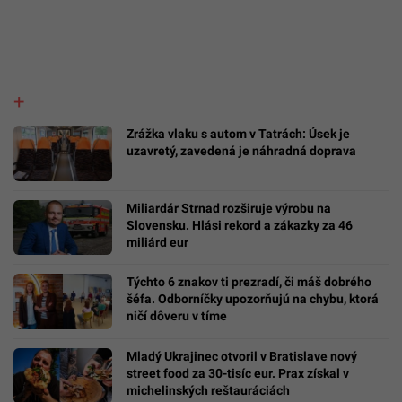
Zrážka vlaku s autom v Tatrách: Úsek je
uzavretý, zavedená je náhradná doprava
Miliardár Strnad rozširuje výrobu na
Slovensku. Hlási rekord a zákazky za 46
miliárd eur
Týchto 6 znakov ti prezradí, či máš dobrého
šéfa. Odborníčky upozorňujú na chybu, ktorá
ničí dôveru v tíme
Mladý Ukrajinec otvoril v Bratislave nový
street food za 30-tisíc eur. Prax získal v
michelinských reštauráciách