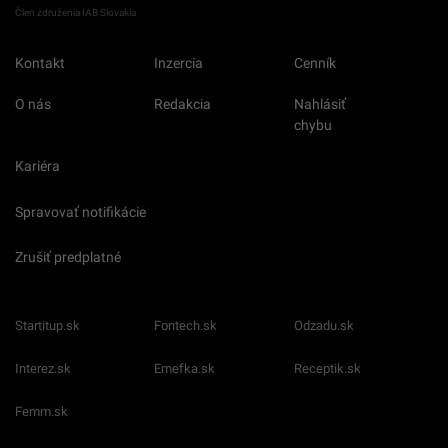
Člen združenia IAB Slovakia
Kontakt
Inzercia
Cenník
O nás
Redakcia
Nahlásiť
chybu
Kariéra
Spravovať notifikácie
Zrušiť predplatné
Startitup.sk
Fontech.sk
Odzadu.sk
Interez.sk
Emefka.sk
Receptik.sk
Femm.sk