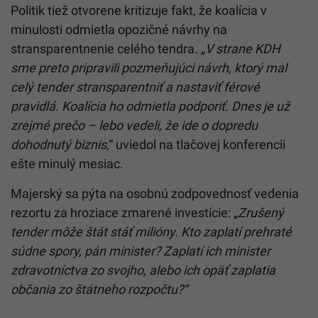
Politik tiež otvorene kritizuje fakt, že koalícia v
minulosti odmietla opozičné návrhy na
stransparentnenie celého tendra.
„V strane KDH
sme preto pripravili pozmeňujúci návrh, ktorý mal
celý tender stransparentniť a nastaviť férové
pravidlá. Koalícia ho odmietla podporiť. Dnes je už
zrejmé prečo – lebo vedeli, že ide o dopredu
dohodnutý biznis
,“ uviedol na tlačovej konferencii
ešte minulý mesiac.
Majerský sa pýta na osobnú zodpovednosť vedenia
rezortu za hroziace zmarené investície:
„Zrušený
tender môže štát stáť milióny. Kto zaplatí prehraté
súdne spory, pán minister? Zaplatí ich minister
zdravotníctva zo svojho, alebo ich opäť zaplatia
občania zo štátneho rozpočtu?“