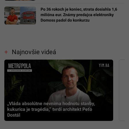
Po 36 rokoch je koniec, strata dosiahla 1,6
milióna eur. Známy predajca elektroniky
Domoss padol do konkurzu
Najnovšie videá
„Vláda absolútne nevníma hodnotu stavby,
kukurica je tragédia,” tvrdí architekt Peťo
Dostál