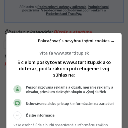
Súhlasím s
Podmienkami ochrany súkromia
,
Podmienkami
používania
,
Všeobecnými obchodnými podmienkami
a
Podmienkami TrustPay.
Čítaj viac z kategórie:
Biznis a startupy
Pokračovať s nevyhnutnými cookies →
Food biznis
Víta ťa www.startitup.sk
Viac k téme:
Bali
,
bistro
,
biznis
,
dovolenka
,
gastro
,
S cieľom poskytovať www.startitup.sk ako
kultúra
,
podnikanie
,
zvolen
doteraz, podľa zákona potrebujeme tvoj
súhlas na:
Personalizovaná reklama a obsah, meranie reklamy a
obsahu, prieskum cieľových skupín a vývoj služieb
Uchovávanie alebo prístup k informáciám na zariadení
Ďalšie informácie
Vaše osobné údaje budú spracúvané a informácie z vášho