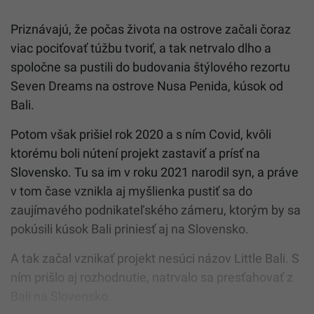
Priznávajú, že počas života na ostrove začali čoraz
viac pociťovať túžbu tvoriť, a tak netrvalo dlho a
spoločne sa pustili do budovania štýlového rezortu
Seven Dreams na ostrove Nusa Penida, kúsok od
Bali.
Potom však prišiel rok 2020 a s ním Covid, kvôli
ktorému boli nútení projekt zastaviť a prísť na
Slovensko. Tu sa im v roku 2021 narodil syn, a práve
v tom čase vznikla aj myšlienka pustiť sa do
zaujímavého podnikateľského zámeru, ktorým by sa
pokúsili kúsok Bali priniesť aj na Slovensko.
A tak začal vznikať projekt nesúci názov Little Bali. S
ním prišlo aj rozhodnutie, natrvalo sa presťahovať z
Bali na Slovensko.