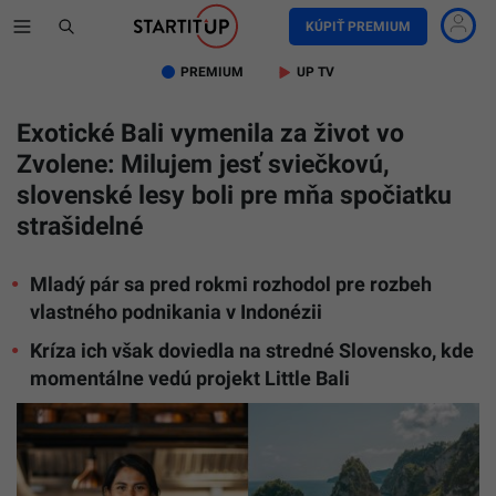
KÚPIŤ PREMIUM
PREMIUM
UP TV
Exotické Bali vymenila za život vo
Zvolene: Milujem jesť sviečkovú,
slovenské lesy boli pre mňa spočiatku
strašidelné
Mladý pár sa pred rokmi rozhodol pre rozbeh
vlastného podnikania v Indonézii
Kríza ich však doviedla na stredné Slovensko, kde
momentálne vedú projekt Little Bali