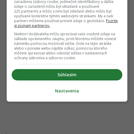
zariadenia (súbory cookie, jedinečné identifikátory a ďalšie
údaje o zariadení) môžu byť ukladané a používané
225 partnermi a môžu s nimi byť zdieľané alebo môžu byť
využívané konkrétne týmito webovými stránkami. My a naši
partneri môžeme používať presné údaje o geolokácii.
Pozrite
si zoznam partnerov.
Niektorí dodávatelia môžu spracúvať vaše osobné údaje na
základe oprávneného záujmu, proti ktorému môžete vzniesť
námietku pomocou možností nižšie. Dole na tejto stránke
alebo v ponuke webu nájdite odkaz, pomocou ktorého
môžete spravovať alebo odvolať súhlas v nastaveniach
ochrany súkromia a súborov cookie.
Súhlasím
Nastavenia