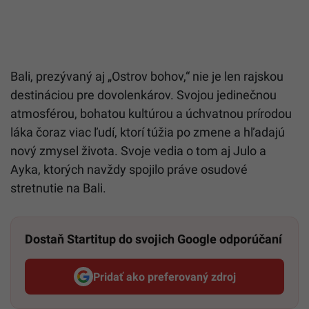
Bali, prezývaný aj „Ostrov bohov,“ nie je len rajskou
destináciou pre dovolenkárov. Svojou jedinečnou
atmosférou, bohatou kultúrou a úchvatnou prírodou
láka čoraz viac ľudí, ktorí túžia po zmene a hľadajú
nový zmysel života. Svoje vedia o tom aj Julo a
Ayka, ktorých navždy spojilo práve osudové
stretnutie na Bali.
Dostaň Startitup do svojich Google odporúčaní
Pridať ako preferovaný zdroj
Startitup, odkaz sa otvorí v n