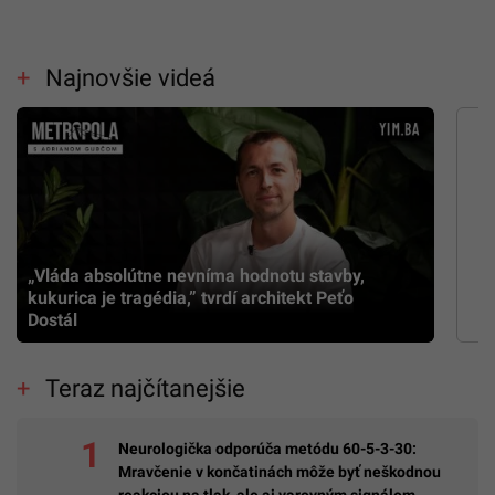
Najnovšie videá
„Vláda absolútne nevníma hodnotu stavby,
kukurica je tragédia,” tvrdí architekt Peťo
Dostál
Teraz najčítanejšie
Neurologička odporúča metódu 60-5-3-30:
Mravčenie v končatinách môže byť neškodnou
reakciou na tlak, ale aj varovným signálom