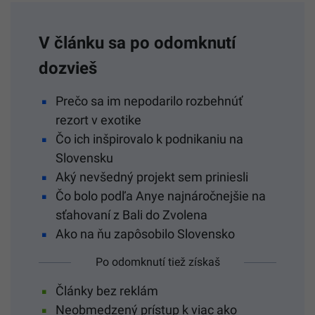
V článku sa po odomknutí
dozvieš
Prečo sa im nepodarilo rozbehnúť
rezort v exotike
Čo ich inšpirovalo k podnikaniu na
Slovensku
Aký nevšedný projekt sem priniesli
Čo bolo podľa Anye najnáročnejšie na
sťahovaní z Bali do Zvolena
Ako na ňu zapôsobilo Slovensko
Po odomknutí tiež získaš
Články bez reklám
Neobmedzený prístup k viac ako