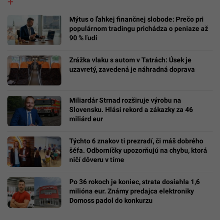
Mýtus o ľahkej finančnej slobode: Prečo pri
populárnom tradingu prichádza o peniaze až
90 % ľudí
Zrážka vlaku s autom v Tatrách: Úsek je
uzavretý, zavedená je náhradná doprava
Miliardár Strnad rozširuje výrobu na
Slovensku. Hlási rekord a zákazky za 46
miliárd eur
Týchto 6 znakov ti prezradí, či máš dobrého
šéfa. Odborníčky upozorňujú na chybu, ktorá
ničí dôveru v tíme
Po 36 rokoch je koniec, strata dosiahla 1,6
milióna eur. Známy predajca elektroniky
Domoss padol do konkurzu