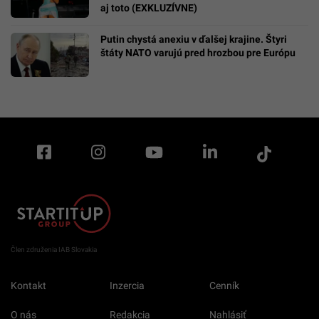
aj toto (EXKLUZÍVNE)
Putin chystá anexiu v ďalšej krajine. Štyri
štáty NATO varujú pred hrozbou pre Európu
Člen združenia IAB Slovakia
Kontakt
Inzercia
Cenník
O nás
Redakcia
Nahlásiť