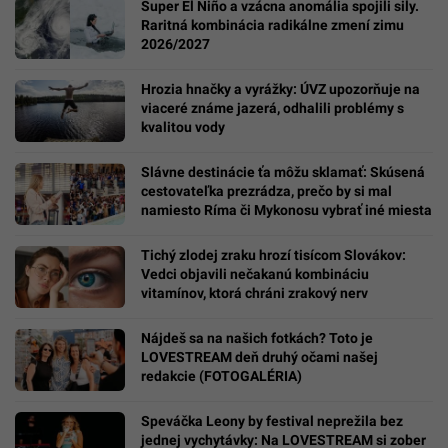
Super El Niño a vzácna anomália spojili sily.
Raritná kombinácia radikálne zmení zimu
2026/2027
Hrozia hnačky a vyrážky: ÚVZ upozorňuje na
viaceré známe jazerá, odhalili problémy s
kvalitou vody
Slávne destinácie ťa môžu sklamať: Skúsená
cestovateľka prezrádza, prečo by si mal
namiesto Ríma či Mykonosu vybrať iné miesta
Tichý zlodej zraku hrozí tisícom Slovákov:
Vedci objavili nečakanú kombináciu
vitamínov, ktorá chráni zrakový nerv
Nájdeš sa na našich fotkách? Toto je
LOVESTREAM deň druhý očami našej
redakcie (FOTOGALÉRIA)
Speváčka Leony by festival neprežila bez
jednej vychytávky: Na LOVESTREAM si zober