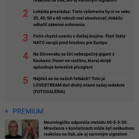
Lekárka prezrádza: Tieto vyšetrenia by si vo veku
30, 40, 50 a 60 rokoch mal absolvovať, dokážu
odhaliť zákerné ochorenia
Putin chystá anexiu v ďalšej krajine. Štyri štáty
NATO varujú pred hrozbou pre Európu
Na Slovensku sa šíri nebezpečný gigant z
Kaukazu: Pozor na rastlinu, ktorej dotyk
spôsobuje bolestivé pľuzgiere
Nájdeš sa na našich fotkách? Toto je
LOVESTREAM deň druhý očami našej redakcie
(FOTOGALÉRIA)
PREMIUM
Neurologička odporúča metódu 60-5-3-30:
Mravčenie v končatinách môže byť neškodnou
reakciou na tlak, ale aj varovným signálom