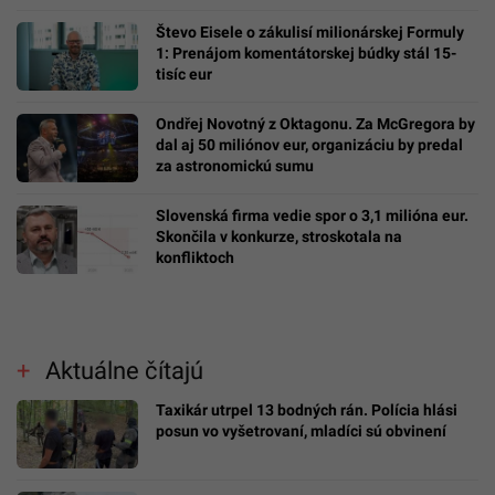
Števo Eisele o zákulisí milionárskej Formuly
1: Prenájom komentátorskej búdky stál 15-
tisíc eur
Ondřej Novotný z Oktagonu. Za McGregora by
dal aj 50 miliónov eur, organizáciu by predal
za astronomickú sumu
Slovenská firma vedie spor o 3,1 milióna eur.
Skončila v konkurze, stroskotala na
konfliktoch
Aktuálne čítajú
Taxikár utrpel 13 bodných rán. Polícia hlási
posun vo vyšetrovaní, mladíci sú obvinení