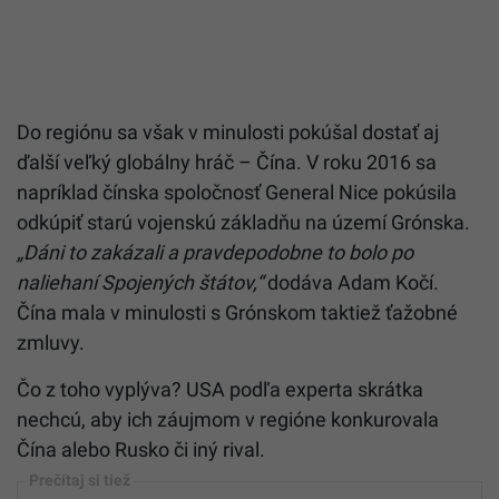
Do regiónu sa však v minulosti pokúšal dostať aj
ďalší veľký globálny hráč – Čína. V roku 2016 sa
napríklad čínska spoločnosť General Nice pokúsila
odkúpiť starú vojenskú základňu na území Grónska.
„Dáni to zakázali a pravdepodobne to bolo po
naliehaní Spojených štátov,“
dodáva Adam Kočí.
Čína mala v minulosti s Grónskom taktiež ťažobné
zmluvy.
Čo z toho vyplýva? USA podľa experta skrátka
nechcú, aby ich záujmom v regióne konkurovala
Čína alebo Rusko či iný rival.