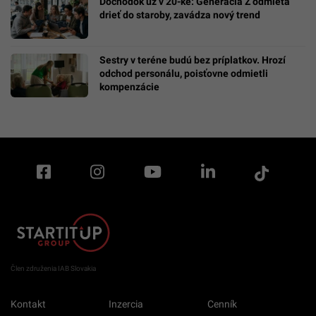
Dôchodok už v 20-ke: Generácia Z odmieta
drieť do staroby, zavádza nový trend
Sestry v teréne budú bez príplatkov. Hrozí
odchod personálu, poisťovne odmietli
kompenzácie
Člen združenia IAB Slovakia
Kontakt
Inzercia
Cenník