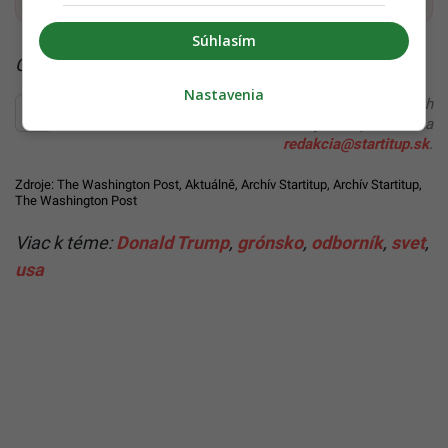
Súhlasím
Čítaj viac z kategórie:
Hlavné správy a aktuality
Nastavenia
Ďakujeme, že čítaš Startitup. V prípade, že máš postreh
alebo si našiel v článku chybu, napíš nám na
redakcia@startitup.sk
.
Zdroje:
The Washington Post
,
Aktuálně
,
Archív Startitup
,
Archív Startitup
,
The Washington Post
Viac k téme:
Donald Trump
,
grónsko
,
odborník
,
svet
,
usa