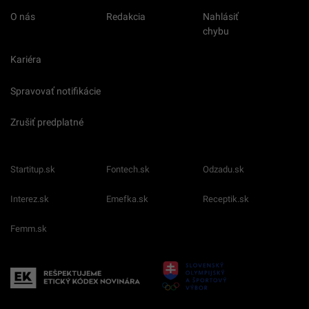
O nás
Redakcia
Nahlásiť
chybu
Kariéra
Spravovať notifikácie
Zrušiť predplatné
Startitup.sk
Fontech.sk
Odzadu.sk
Interez.sk
Emefka.sk
Receptik.sk
Femm.sk