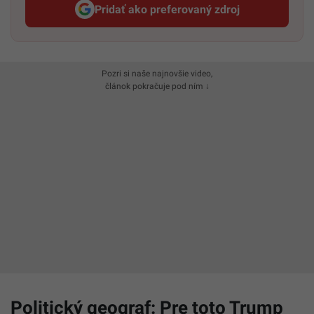
Pridať ako preferovaný zdroj
Startitup, odkaz sa otvorí v n
Pozri si naše najnovšie video,
článok pokračuje pod ním ↓
Politický geograf: Pre toto Trump