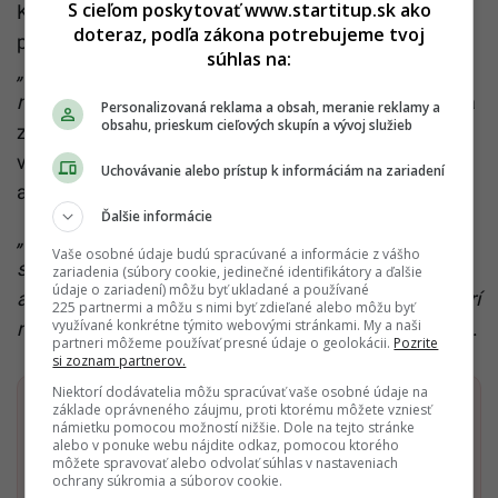
S cieľom poskytovať www.startitup.sk ako
K vyjadreniam prichádzajúcim z Washingtonu sa
doteraz, podľa zákona potrebujeme tvoj
postavil aj premiér Grónska Jens Frederik Nielsen.
súhlas na:
„Musíme počúvať, keď o nás ostatní hovoria, no
nemôžeme sa nechať vystrašiť,“
vyhlásil. Tieto slová
Personalizovaná reklama a obsah, meranie reklamy a
obsahu, prieskum cieľových skupín a vývoj služieb
zverejnil len niekoľko dní po svojom víťazstve vo
voľbách, v ktorých významnú úlohu zohrávali práve
Uchovávanie alebo prístup k informáciám na zariadení
ambície Donalda Trumpa na získanie Grónska.
Ďalšie informácie
„Nemôžeme konať zo strachu. Musíme odpovedať
Vaše osobné údaje budú spracúvané a informácie z vášho
s pokojom, dôstojnosťou a jednotou. Práve tak
zariadenia (súbory cookie, jedinečné identifikátory a ďalšie
údaje o zariadení) môžu byť ukladané a používané
americkému prezidentovi ukážeme, že Grónsko patrí
225 partnermi a môžu s nimi byť zdieľané alebo môžu byť
využívané konkrétne týmito webovými stránkami. My a naši
nám,“
dodal premiér. Viac sa dozvieš v tomto článku.
partneri môžeme používať presné údaje o geolokácii.
Pozrite
si zoznam partnerov.
Niektorí dodávatelia môžu spracúvať vaše osobné údaje na
Dostaň Startitup do svojich Google odporúčaní
základe oprávneného záujmu, proti ktorému môžete vzniesť
námietku pomocou možností nižšie. Dole na tejto stránke
alebo v ponuke webu nájdite odkaz, pomocou ktorého
môžete spravovať alebo odvolať súhlas v nastaveniach
Pridať ako preferovaný zdroj
Startitup, odkaz sa otvorí v n
ochrany súkromia a súborov cookie.