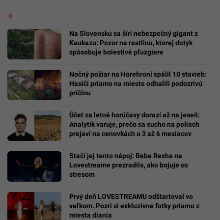
Na Slovensku sa šíri nebezpečný gigant z
Kaukazu: Pozor na rastlinu, ktorej dotyk
spôsobuje bolestivé pľuzgiere
Nočný požiar na Horehroní spálil 10 stavieb:
Hasiči priamo na mieste odhalili podozrivú
príčinu
Účet za letné horúčavy dorazí až na jeseň:
Analytik varuje, prečo sa sucho na poliach
prejaví na cenovkách o 3 až 6 mesiacov
Stačí jej tento nápoj: Bebe Rexha na
Lovestreame prezradila, ako bojuje so
stresom
Prvý deň LOVESTREAMU odštartoval vo
veľkom. Pozri si exkluzívne fotky priamo z
miesta diania