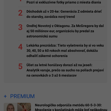
Pozri si exkluzívne fotky priamo z miesta diania
Dôchodok už v 20-ke: Generácia Z odmieta drieť
do staroby, zavádza nový trend
Ondřej Novotný z Oktagonu. Za McGregora by dal
aj 50 miliónov eur, organizáciu by predal za
astronomickú sumu
Lekárka prezrádza: Tieto vyšetrenia by si vo veku
30, 40, 50 a 60 rokoch mal absolvovať, dokážu
odhaliť zákerné ochorenia
Účet za letné horúčavy dorazí až na jeseň:
Analytik varuje, prečo sa sucho na poliach prejaví
na cenovkách o 3 až 6 mesiacov
PREMIUM
Neurologička odporúča metódu 60-5-3-30:
Mravčenie v končatinách môže byť neškodnou