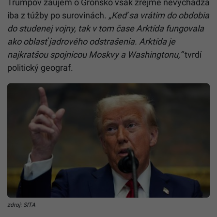
Trumpov záujem o Grónsko však zrejme nevychádza
iba z túžby po surovinách.
„Keď sa vrátim do obdobia
do studenej vojny, tak v tom čase Arktída fungovala
ako oblasť jadrového odstrašenia. Arktída je
najkratšou spojnicou Moskvy a Washingtonu,“
tvrdí
politický geograf.
zdroj: SITA