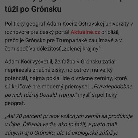
túži po Grónsku
Politický geograf Adam Kočí z Ostravskej univerzity v
rozhovore pre český portál
Aktuálně.cz
priblížil,
prečo je Grónsko pre Trumpa také zaujímavé a v
čom spočíva dôležitosť „zelenej krajiny“.
Adam Kočí vysvetlil, že ťažba v Grónsku zatiaľ
nepriniesla značné zisky, no ostrov má veľký
potenciál, najmä pokiaľ ide o vzácne zeminy, ktoré
sú kľúčové pre moderný priemysel.
„Pravdepodobne
po nich túži aj Donald Trump,“
myslí si politický
geograf.
„Asi 70 percent prvkov vzácnych zemín sa produkuje
v Číne. Číňania vedia, ako to ťažiť, a preto mali
záujem aj o Grónsko, ale tá ekologická záťaž je