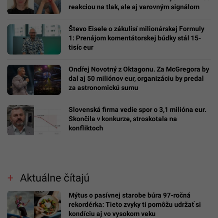
reakciou na tlak, ale aj varovným signálom
Števo Eisele o zákulisí milionárskej Formuly
1: Prenájom komentátorskej búdky stál 15-
tisíc eur
Ondřej Novotný z Oktagonu. Za McGregora by
dal aj 50 miliónov eur, organizáciu by predal
za astronomickú sumu
Slovenská firma vedie spor o 3,1 milióna eur.
Skončila v konkurze, stroskotala na
konfliktoch
Aktuálne čítajú
Mýtus o pasívnej starobe búra 97-ročná
rekordérka: Tieto zvyky ti pomôžu udržať si
kondíciu aj vo vysokom veku