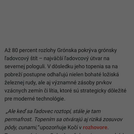
Až 80 percent rozlohy Grónska pokrýva grónsky
ľadovcový štít – najväčší ľadovcový útvar na
severnej pologuli. V dôsledku jeho topenia sa na
pobreží postupne odhaľujú nielen bohaté ložiská
železnej rudy, ale aj významné zásoby prvkov
vzácnych zemín či lítia, ktoré sú strategicky dôležité
pre moderné technológie.
„Ale keď sa ľadovec roztopí, stále je tam
permafrost. Topením sa otvárajú aj riziká zosuvov
pôdy, cunami,“
upozorňuje Kočí v
rozhovore
.