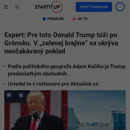
KÚPIŤ PREMIUM
PREMIUM
UP TV
Expert: Pre toto Donald Trump túži po
Grónsku. V „zelenej krajine“ sa ukrýva
neočakávaný poklad
Podľa politického geografa Adam Kočího je Trump
predovšetkým obchodník
Uviedol to v rozhovore pre Aktuálně.cz
Ilustračn
foto:
TASR/AP