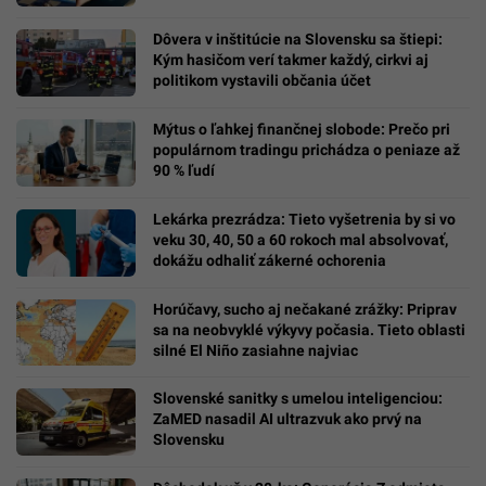
Dôvera v inštitúcie na Slovensku sa štiepi:
Kým hasičom verí takmer každý, cirkvi aj
politikom vystavili občania účet
Mýtus o ľahkej finančnej slobode: Prečo pri
populárnom tradingu prichádza o peniaze až
90 % ľudí
Lekárka prezrádza: Tieto vyšetrenia by si vo
veku 30, 40, 50 a 60 rokoch mal absolvovať,
dokážu odhaliť zákerné ochorenia
Horúčavy, sucho aj nečakané zrážky: Priprav
sa na neobvyklé výkyvy počasia. Tieto oblasti
silné El Niño zasiahne najviac
Slovenské sanitky s umelou inteligenciou:
ZaMED nasadil AI ultrazvuk ako prvý na
Slovensku