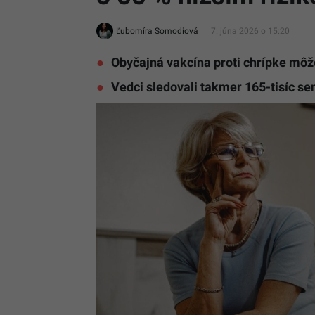
Ľubomíra Somodiová
7. júna 2026 o 15:20
Obyčajná vakcína proti chrípke môž
Vedci sledovali takmer 165-tisíc se