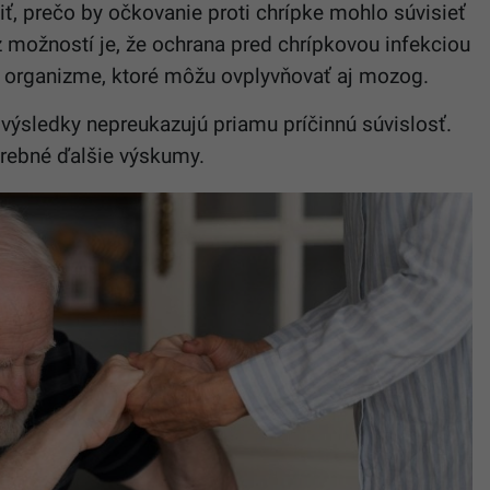
liť, prečo by očkovanie proti chrípke mohlo súvisieť
 možností je, že ochrana pred chrípkovou infekciou
 organizme, ktoré môžu ovplyvňovať aj mozog.
h výsledky nepreukazujú priamu príčinnú súvislosť.
rebné ďalšie výskumy.