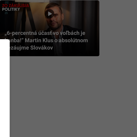
„6-percentná účasť vo voľbách je
hanba!“ Martin Klus o absolútnom
nezáujme Slovákov