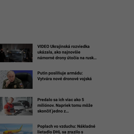
VIDEO Ukrajinská rozviedka
ukázala, ako najnovšie
námorné drony útočia na ruské
ciele na Kryme
Putin posilňuje armádu:
Vytvára nové dronové vojská
Predalo sa ich viac ako 5
miliónov. Napriek tomu môže
skončiť jedno z
najobľúbenejších áut Slovákov
Poplach vo vzduchu: Nákladné
lietadlo DHL sa zrazilo s
ná