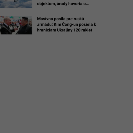
a)
objektom, úrady hovoria o
Drazen
drone s výbušninou
Masívna posila pre ruskú
/Robina
armádu: Kim Čong-un posiela k
er
hraniciam Ukrajiny 120 rakiet