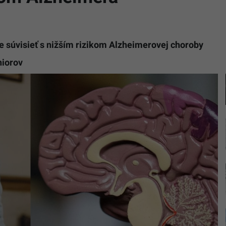
e súvisieť s nižším rizikom Alzheimerovej choroby
niorov
Na
snímke
žena
a
mozog.
(Ilustrač