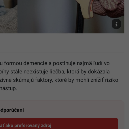
fotografi
Freepik/
Zigic,
Unsplash
Weermeij
u formou demencie a postihuje najmä ľudí vo
ny stále neexistuje liečba, ktorá by dokázala
zívne skúmajú faktory, ktoré by mohli znížiť riziko
 nástup.
 odporúčaní
dať ako preferovaný zdroj
Startitup, odkaz sa otvorí v novom okne