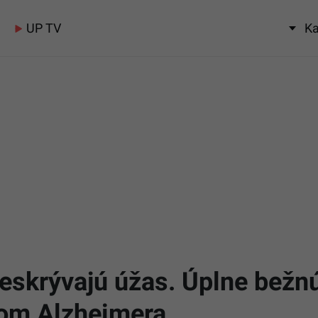
UP TV
Ka
eskrývajú úžas. Úplne bežnú
kom Alzheimera