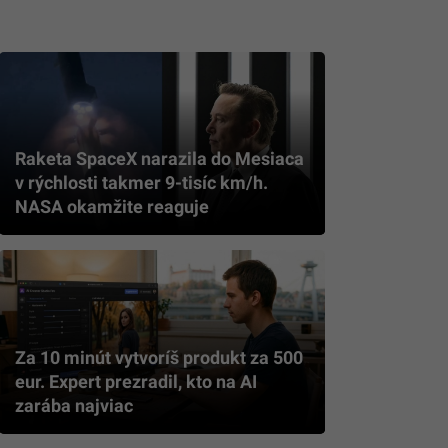
Raketa SpaceX narazila do Mesiaca
v rýchlosti takmer 9-tisíc km/h.
NASA okamžite reaguje
Za 10 minút vytvoríš produkt za 500
eur. Expert prezradil, kto na AI
zarába najviac