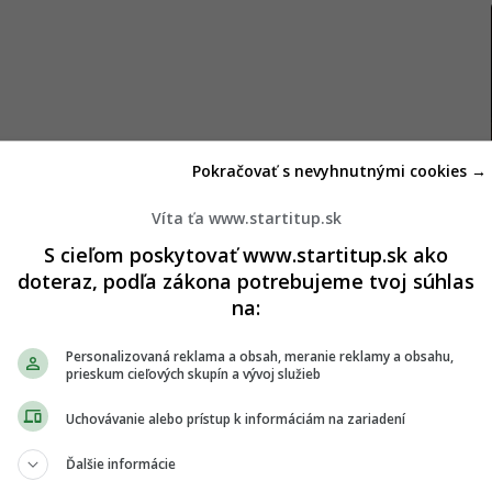
Pokračovať s nevyhnutnými cookies →
Víta ťa www.startitup.sk
S cieľom poskytovať www.startitup.sk ako
zheimerovej choroby
doteraz, podľa zákona potrebujeme tvoj súhlas
na:
 797 ľudí vo veku nad 65 rokov, ktorí na začiatku
nitívneho úpadku ani demencie. Z celkového počtu
Personalizovaná reklama a obsah, meranie reklamy a obsahu,
prieskum cieľových skupín a vývoj služieb
kovú vakcínu proti chrípke, zatiaľ čo 44 022 ľudí
kou.
Uchovávanie alebo prístup k informáciám na zariadení
Ďalšie informácie
tný stav počas obdobia až troch rokov po očkovaní.