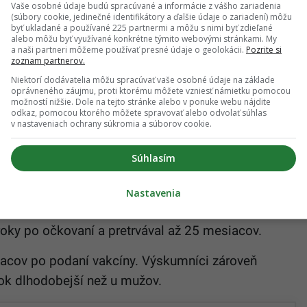
ných vysokou dávkou bola pravdepodobnosť vzniku
Vaše osobné údaje budú spracúvané a informácie z vášho zariadenia
(súbory cookie, jedinečné identifikátory a ďalšie údaje o zariadení) môžu
.
byť ukladané a používané 225 partnermi a môžu s nimi byť zdieľané
alebo môžu byť využívané konkrétne týmito webovými stránkami. My
a naši partneri môžeme používať presné údaje o geolokácii.
Pozrite si
zoznam partnerov.
Niektorí dodávatelia môžu spracúvať vaše osobné údaje na základe
ckí vedci vyvinuli nádejnú vakcínu proti
oprávneného záujmu, proti ktorému môžete vzniesť námietku pomocou
imerovej chorobe: Čoskoro spustia testy na
možností nižšie. Dole na tejto stránke alebo v ponuke webu nájdite
odkaz, pomocou ktorého môžete spravovať alebo odvolať súhlas
ch
v nastaveniach ochrany súkromia a súborov cookie.
Súhlasím
 vysokodávkovou vakcínou spojené približne s 55-
rovej choroby v porovnaní so štandardnou
Nastavenia
podľa starších štúdií riziko
o 44 percent
. Ochranný
 roky po očkovaní a pretrvával až 25 mesiacov.
iacov po podaní vakcíny. Výskumníci zároveň
nok dlhodobejší než u mužov.