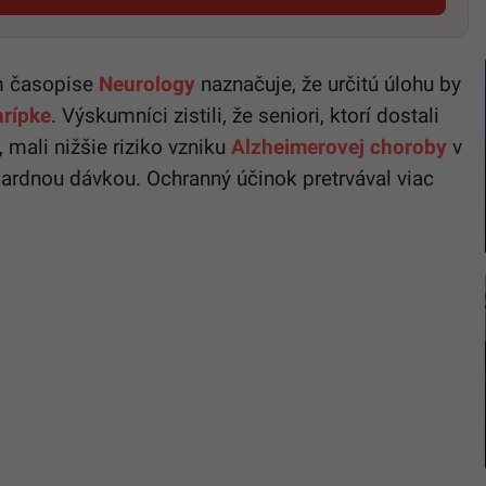
m časopise
Neurology
naznačuje, že určitú úlohu by
hrípke
. Výskumníci zistili, že seniori, ktorí dostali
 mali nižšie riziko vzniku
Alzheimerovej choroby
v
ardnou dávkou. Ochranný účinok pretrvával viac