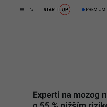
PREMIUM
Experti na mozog n
o 55 % nižším rizi