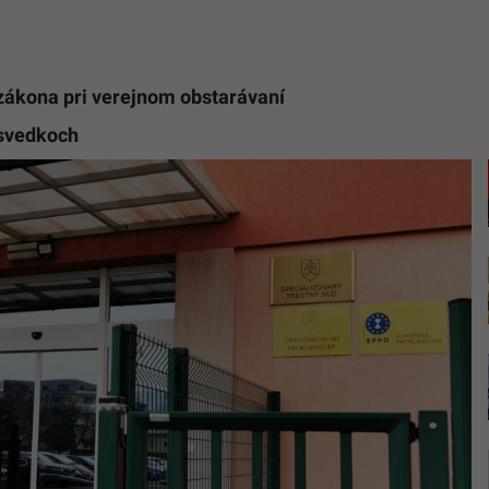
 zákona pri verejnom obstarávaní
 svedkoch
Budova
Špeciali
trestného