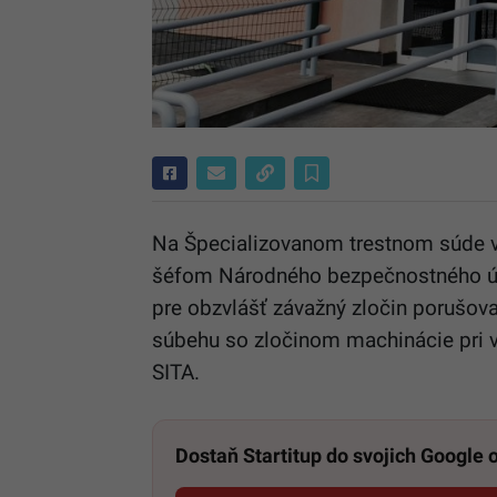
Na Špecializovanom trestnom súde v
šéfom Národného bezpečnostného úr
pre obzvlášť závažný zločin porušova
súbehu so zločinom machinácie pri v
SITA.
Dostaň Startitup do svojich Google