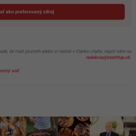
dať ako preferovaný zdroj
Startitup, odkaz sa otvorí v novom okne
pade, že máš postreh alebo si našiel v článku chybu, napíš nám na
redakcia@startitup.sk
.
estný súd