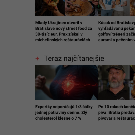
Mladý Ukrajinec otvoril v
Kúsok od Bratislavy
Bratislave nový street food za
vyhľadávanú pekár
30-tisíc eur. Prax získal v
golfoví tréneri začí
michelinských reštauráciách
eurami a pečením v
Teraz najčítanejšie
Expertky odporúčajú 1/3 šálky
Po 10 rokoch konči
jednej potraviny denne. Zlý
piva: Bratia predá
cholesterol klesne o 7 %
pivovar a reštaurác