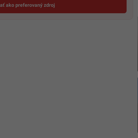
dať ako preferovaný zdroj
Startitup, odkaz sa otvorí v novom okne