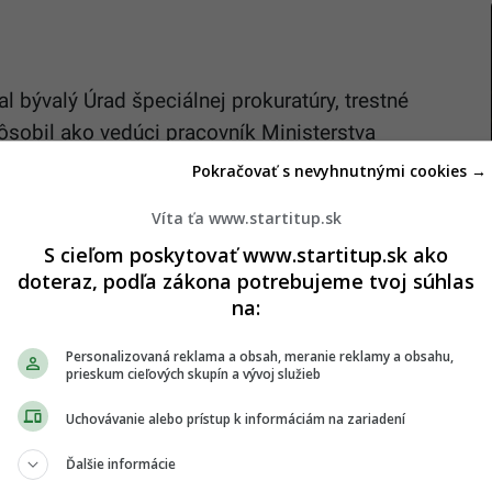
 bývalý Úrad špeciálnej prokuratúry, trestné
ôsobil ako vedúci pracovník Ministerstva
ed súdom vyhlásil, že je nevinný. Zároveň povedal,
Pokračovať s nevyhnutnými cookies →
robí tak prípadne až po vypočutí svedkov.
Víta ťa www.startitup.sk
S cieľom poskytovať www.startitup.sk ako
využitý systém
doteraz, podľa zákona potrebujeme tvoj súhlas
na:
y týka zmluvných vzťahov Ministerstva
čností z obdobia rokov 2013 až 2020, ktoré boli
Personalizovaná reklama a obsah, meranie reklamy a obsahu,
prieskum cieľových skupín a vývoj služieb
nmi. Štátu tak vznikla škoda približne 9 miliónov
erstve budoval samostatný informačný systém pre
Uchovávanie alebo prístup k informáciám na zariadení
Ďalšie informácie