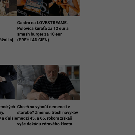
Gastro na LOVESTREAME:
Polovica kuraťa za 12 eur a
smash burger za 10 eur
ážali aj
(PREHĽAD CIEN)
venských
Chceš sa vyhnúť demencii v
my.
starobe? Zmenou troch návykov
 a ďalšie
medzi 45. a 65. rokom získaš
vyše dekádu zdravého života