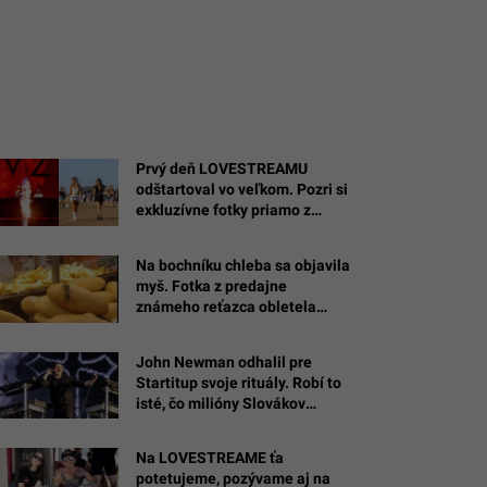
Prvý deň LOVESTREAMU
odštartoval vo veľkom. Pozri si
exkluzívne fotky priamo z
miesta diania
Na bochníku chleba sa objavila
myš. Fotka z predajne
známeho reťazca obletela
internet
John Newman odhalil pre
Startitup svoje rituály. Robí to
isté, čo milióny Slovákov
(EXKLUZÍVNY ROZHOVOR)
Na LOVESTREAME ťa
zovaného
potetujeme, pozývame aj na