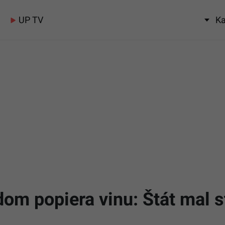
UP TV
Ka
om popiera vinu: Štát mal st