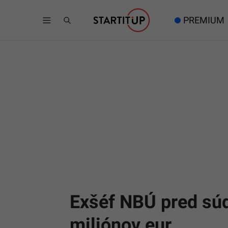
PREMIUM
Exšéf NBÚ pred súd
miliónov eur