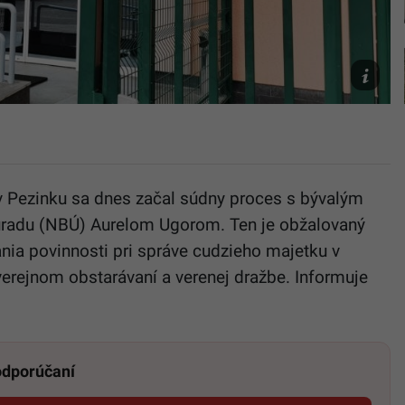
súdu
v
Pezinku
SIU/Ivan
Mego
 Pezinku sa dnes začal súdny proces s bývalým
adu (NBÚ) Aurelom Ugorom. Ten je obžalovaný
nia povinnosti pri správe cudzieho majetku v
erejnom obstarávaní a verenej dražbe. Informuje
 odporúčaní