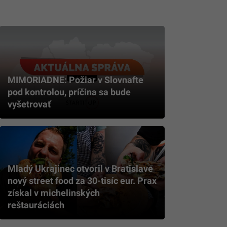
MIMORIADNE: Požiar v Slovnafte
pod kontrolou, príčina sa bude
vyšetrovať
Mladý Ukrajinec otvoril v Bratislave
nový street food za 30-tisíc eur. Prax
získal v michelinských
reštauráciách