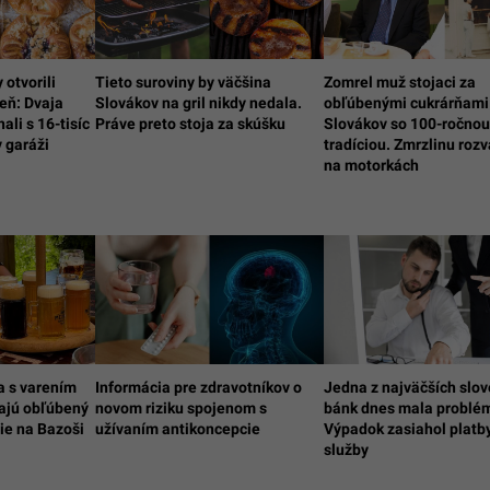
 otvorili
Tieto suroviny by väčšina
Zomrel muž stojaci za
eň: Dvaja
Slovákov na gril nikdy nedala.
obľúbenými cukrárňami
nali s 16-tisíc
Práve preto stoja za skúšku
Slovákov so 100-ročnou
 garáži
tradíciou. Zmrzlinu rozv
na motorkách
a s varením
Informácia pre zdravotníkov o
Jedna z najväčších slo
vajú obľúbený
novom riziku spojenom s
bánk dnes mala problé
ie na Bazoši
užívaním antikoncepcie
Výpadok zasiahol platby
služby