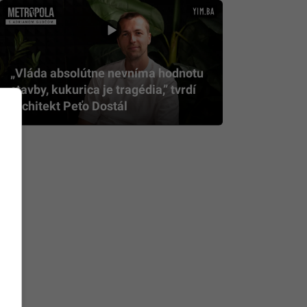
„Vláda absolútne nevníma hodnotu
stavby, kukurica je tragédia,” tvrdí
architekt Peťo Dostál