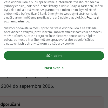
prokuratúry dostatočne preukázaná a systém bol
Vaše osobné údaje budú spracúvané a informácie z vášho zariadenia
(súbory cookie, jedinečné identifikátory a ďalšie údaje o zariadení) môžu
zortu, nebol využitý a ani k jeho využitiu nedôjde.
byť ukladané a používané 225 partnermi a môžu s nimi byť zdieľané
alebo môžu byť využívané konkrétne týmito webovými stránkami. My
vislosti nepravdivo informoval ministra
a naši partneri môžeme používať presné údaje o geolokácii.
Pozrite si
zoznam partnerov.
Niektorí dodávatelia môžu spracúvať vaše osobné údaje na základe
oprávneného záujmu, proti ktorému môžete vzniesť námietku pomocou
možností nižšie. Dole na tejto stránke alebo v ponuke webu nájdite
lobu za účelovú
odkaz, pomocou ktorého môžete spravovať alebo odvolať súhlas
v nastaveniach ochrany súkromia a súborov cookie.
k označil obžalobu za účelovo podanú, s tým, že
Súhlasím
 zdôraznil, že aj keď systém nevyužije ministerstvo
rodný bezpečnostný úrad.
Nastavenia
a sú pre neho prospešné,“
vyhlásil Mandzák.
a 2004 do septembra 2006.
 odporúčaní