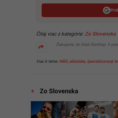
Pri
Čítaj viac z kategórie:
Zo Slovenska
Ďakujeme, že čítaš Startitup. V prí
Viac k téme:
NBÚ
,
obžaloba
,
špecializovaný tr
Zo Slovenska