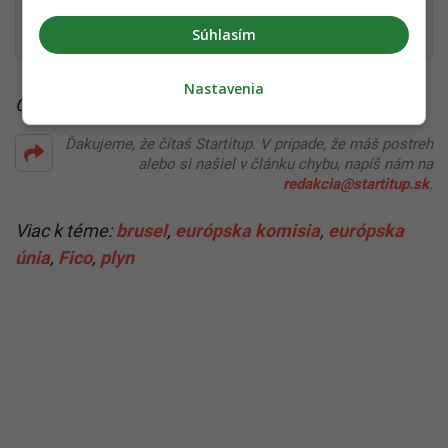
Pridať ako preferovaný zdroj
Startitup, odkaz sa otvorí v n
Súhlasím
Nastavenia
Čítaj viac z kategórie:
Politika
Ďakujeme, že čítaš Startitup. V prípade, že máš postreh
alebo si našiel v článku chybu, napíš nám na
redakcia@startitup.sk
.
Viac k téme:
brusel
,
európska komisia
,
európska
únia
,
Fico
,
plyn