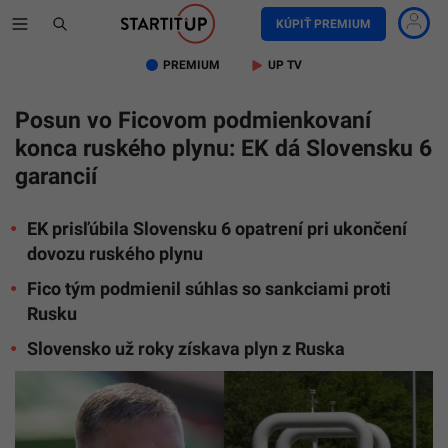
KÚPIŤ PREMIUM
PREMIUM
UP TV
Posun vo Ficovom podmienkovaní
konca ruského plynu: EK dá Slovensku 6
garancií
EK prisľúbila Slovensku 6 opatrení pri ukončení
dovozu ruského plynu
Fico tým podmienil súhlas so sankciami proti
Rusku
Slovensko už roky získava plyn z Ruska