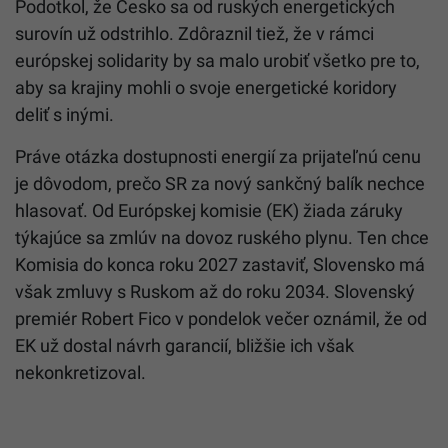
Podotkol, že Česko sa od ruských energetických
surovín už odstrihlo. Zdôraznil tiež, že v rámci
európskej solidarity by sa malo urobiť všetko pre to,
aby sa krajiny mohli o svoje energetické koridory
deliť s inými.
Práve otázka dostupnosti energií za prijateľnú cenu
je dôvodom, prečo SR za nový sankčný balík nechce
hlasovať. Od Európskej komisie (EK) žiada záruky
týkajúce sa zmlúv na dovoz ruského plynu. Ten chce
Komisia do konca roku 2027 zastaviť, Slovensko má
však zmluvy s Ruskom až do roku 2034. Slovenský
premiér Robert Fico v pondelok večer oznámil, že od
EK už dostal návrh garancií, bližšie ich však
nekonkretizoval.