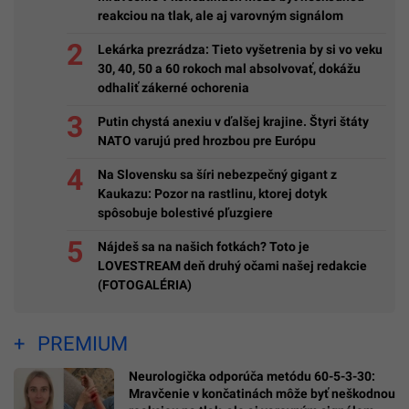
reakciou na tlak, ale aj varovným signálom
Lekárka prezrádza: Tieto vyšetrenia by si vo veku
30, 40, 50 a 60 rokoch mal absolvovať, dokážu
odhaliť zákerné ochorenia
Putin chystá anexiu v ďalšej krajine. Štyri štáty
NATO varujú pred hrozbou pre Európu
Na Slovensku sa šíri nebezpečný gigant z
Kaukazu: Pozor na rastlinu, ktorej dotyk
spôsobuje bolestivé pľuzgiere
Nájdeš sa na našich fotkách? Toto je
LOVESTREAM deň druhý očami našej redakcie
(FOTOGALÉRIA)
PREMIUM
Neurologička odporúča metódu 60-5-3-30:
Mravčenie v končatinách môže byť neškodnou