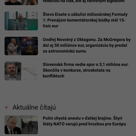
reakciou na tlak, ale aj varovným signálom
Števo Eisele o zákulisí milionárskej Formuly
1: Prenájom komentátorskej búdky stál 15-
tisíc eur
Ondřej Novotný z Oktagonu. Za McGregora by
dal aj 50 miliónov eur, organizáciu by predal
za astronomickú sumu
Slovenská firma vedie spor o 3,1 milióna eur.
Skončila v konkurze, stroskotala na
konfliktoch
Aktuálne čítajú
Putin chystá anexiu v ďalšej krajine. Štyri
štáty NATO varujú pred hrozbou pre Európu