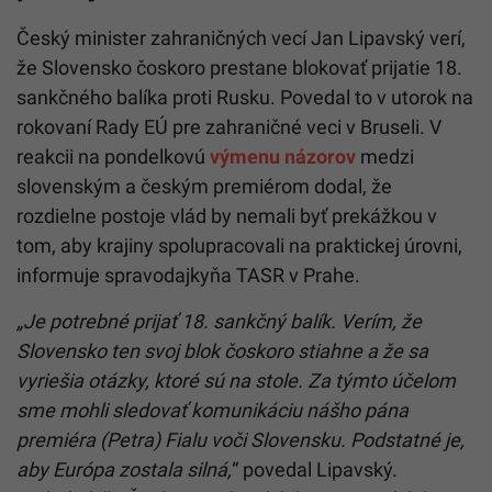
Český minister zahraničných vecí Jan Lipavský verí,
že Slovensko čoskoro prestane blokovať prijatie 18.
sankčného balíka proti Rusku. Povedal to v utorok na
rokovaní Rady EÚ pre zahraničné veci v Bruseli. V
reakcii na pondelkovú
výmenu názorov
medzi
slovenským a českým premiérom dodal, že
rozdielne postoje vlád by nemali byť prekážkou v
tom, aby krajiny spolupracovali na praktickej úrovni,
informuje spravodajkyňa TASR v Prahe.
„Je potrebné prijať 18. sankčný balík. Verím, že
Slovensko ten svoj blok čoskoro stiahne a že sa
vyriešia otázky, ktoré sú na stole. Za týmto účelom
sme mohli sledovať komunikáciu nášho pána
premiéra (Petra) Fialu voči Slovensku. Podstatné je,
aby Európa zostala silná,
“ povedal Lipavský.