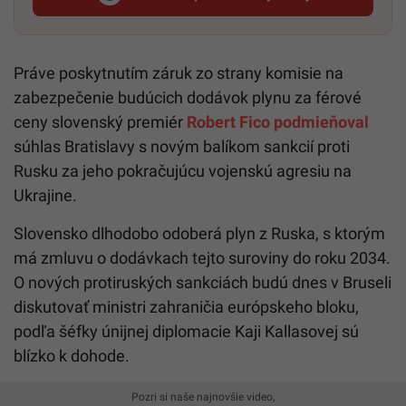
Startitup, odkaz sa otvorí v n
Práve poskytnutím záruk zo strany komisie na
zabezpečenie budúcich dodávok plynu za férové
ceny slovenský premiér
Robert Fico podmieňoval
súhlas Bratislavy s novým balíkom sankcií proti
Rusku za jeho pokračujúcu vojenskú agresiu na
Ukrajine.
Slovensko dlhodobo odoberá plyn z Ruska, s ktorým
má zmluvu o dodávkach tejto suroviny do roku 2034.
O nových protiruských sankciách budú dnes v Bruseli
diskutovať ministri zahraničia európskeho bloku,
podľa šéfky únijnej diplomacie Kaji Kallasovej sú
blízko k dohode.
Pozri si naše najnovšie video,