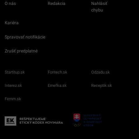
O nás
Redakcia
Nahlásiť
chybu
Kariéra
Spravovať notifikácie
Zrušiť predplatné
Startitup.sk
Fontech.sk
Odzadu.sk
Interez.sk
Emefka.sk
Receptik.sk
Femm.sk