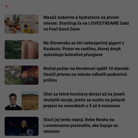
Masáž zadarmo a hydratácia na prvom
mieste: Startitup ťa na LOVESTREAME čaká
vo Feel Good Zone
Na Slovensku sa šíri nebezpečný gigant z
Kaukazu: Pozor na rastlinu, ktorej dotyk
spôsobuje bolestivé pľuzgiere
Nočný požiar na Horehroní spálil 10 stavieb:
Hasiči priamo na mieste odhalili podozrivú
príčinu
Účet za letné horúčavy dorazí až na jeseň:
Analytik varuje, prečo sa sucho na poliach
prejaví na cenovkách o 3 až 6 mesiacov
Stačí jej tento nápoj: Bebe Rexha na
Lovestreame prezradila, ako bojuje so
stresom