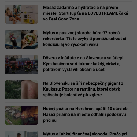
Masáž zadarmo a hydratácia na prvom
mieste: Startitup ťa na LOVESTREAME čaká
vo Feel Good Zone
Mýtus o pasívnej starobe búra 97-ročná
rekordérka: Tieto zvyky ti pomôžu udržať si
kondíciu aj vo vysokom veku
Dôvera v inštitúcie na Slovensku sa štiepi:
Kým hasičom verí takmer každý, cirkvi aj
politikom vystavili občania účet
Na Slovensku sa šíri nebezpečný gigant z
Kaukazu: Pozor na rastlinu, ktorej dotyk
spôsobuje bolestivé pľuzgiere
Nočný požiar na Horehroní spálil 10 stavieb:
Hasiči priamo na mieste odhalili podozrivú
príčinu
Mýtus o ľahkej finančnej slobode: Prečo pri