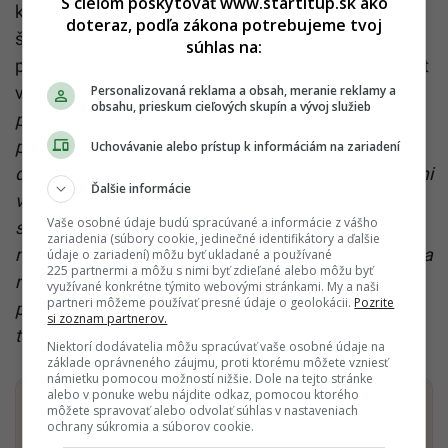
S cieľom poskytovať www.startitup.sk ako
krajinami funguje najmä na praktickej úrovni. So
doteraz, podľa zákona potrebujeme tvoj
šéfom slovenskej diplomacie Jurajom Blanárom sa
súhlas na:
podľa vlastných slov stretol za posledný rok štyrikrát
Personalizovaná reklama a obsah, meranie reklamy a
v rôznych bilaterálnych formátoch.
„Máme plán
obsahu, prieskum cieľových skupín a vývoj služieb
práce medzi Českom a Slovenskom, už máme
podpísanú zdravotnícku dohodu, v pokročilej fáze je
Uchovávanie alebo prístup k informáciám na zariadení
dohoda na policajnej spolupráci. Tých vecí beží veľmi
Ďalšie informácie
veľa, je to na praktickej úrovni tak, aby naše dobré
Vaše osobné údaje budú spracúvané a informácie z vášho
susedské ani medziľudské vzťahy neutrpeli. To, že
zariadenia (súbory cookie, jedinečné identifikátory a ďalšie
naše politické reprezentácie majú rozdielne pozície a
údaje o zariadení) môžu byť ukladané a používané
225 partnermi a môžu s nimi byť zdieľané alebo môžu byť
názory, by nemalo byť prekážkou v práci na
využívané konkrétne týmito webovými stránkami. My a naši
partneri môžeme používať presné údaje o geolokácii.
Pozrite
praktických vzťahoch. A to si myslím, že sa darí a je
si zoznam partnerov.
to politika tejto vlády,“
dodal Lipavský.
Niektorí dodávatelia môžu spracúvať vaše osobné údaje na
základe oprávneného záujmu, proti ktorému môžete vzniesť
námietku pomocou možností nižšie. Dole na tejto stránke
alebo v ponuke webu nájdite odkaz, pomocou ktorého
Dostaň Startitup do svojich Google odporúčaní
môžete spravovať alebo odvolať súhlas v nastaveniach
ochrany súkromia a súborov cookie.