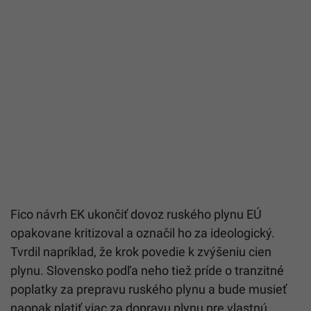
Fico návrh EK ukončiť dovoz ruského plynu EÚ
opakovane kritizoval a označil ho za ideologický.
Tvrdil napríklad, že krok povedie k zvýšeniu cien
plynu. Slovensko podľa neho tiež príde o tranzitné
poplatky za prepravu ruského plynu a bude musieť
naopak platiť viac za dopravu plynu pre vlastnú