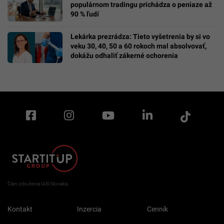
populárnom tradingu prichádza o peniaze až
90 % ľudí
Lekárka prezrádza: Tieto vyšetrenia by si vo
veku 30, 40, 50 a 60 rokoch mal absolvovať,
dokážu odhaliť zákerné ochorenia
Člen združenia IAB Slovakia
Kontakt
Inzercia
Cenník