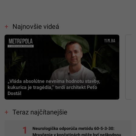
Najnovšie videá
„Vláda absolútne nevníma hodnotu stavby,
kukurica je tragédia,” tvrdí architekt Peťo
Dostál
Teraz najčítanejšie
Neurologička odporúča metódu 60-5-3-30:
Mravčenie v končatinách môže byť neškodnou