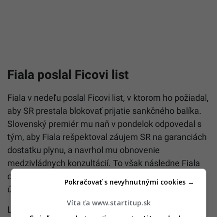
Fiala poslal Ficovi list
Fiala v nedeľu poslal Ficovi list, v ktorom ho požiadal,
aby SR prestala blokovať prijatie sankčného balíka.
Slovenský premiér mu naň v pondelok odpovedal s
tým, aby Fiala rešpektoval záujem SR na garanciách
dostatku plynu, a navrhol mu obnovenie
medzivládnych konzultácií. To však následne Fiala
odmietol so slovami, že spolupráca na ministerskej
Pokračovať s nevyhnutnými cookies →
úrovni je postačujúca.
Víta ťa www.startitup.sk
Lipavský v utorok uviedol, že spolupráca medzi