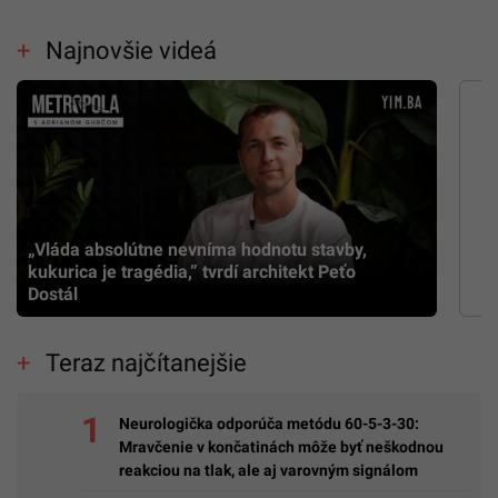
Najnovšie videá
„Vláda absolútne nevníma hodnotu stavby,
kukurica je tragédia,” tvrdí architekt Peťo
Dostál
Teraz najčítanejšie
Neurologička odporúča metódu 60-5-3-30:
Mravčenie v končatinách môže byť neškodnou
reakciou na tlak, ale aj varovným signálom