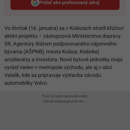
Pridať ako preferovaný zdroj
Startitup, odkaz sa otvorí v n
Vo štvrtok (16. januára) sa v Košiciach stretli kľúčoví
aktéri projektu – zástupcovia Ministerstva dopravy
SR, Agentúry štátom podporovaného nájomného
bývania (AŠPNB), mesta Košice, Košickej
arcidiecézy a investora. Nové bytové jednotky majú
vyrásť nielen v metropole východu, ale aj v obci
Valalík, kde sa pripravuje výstavba závodu
automobilky Volvo.
Pozri si naše najnovšie video,
článok pokračuje pod ním ↓