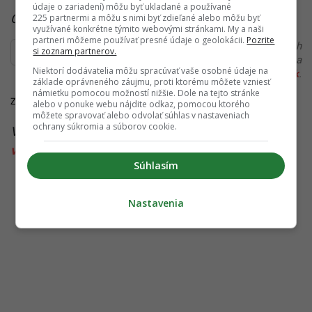
údaje o zariadení) môžu byť ukladané a používané
Čítaj viac z kategórie:
Politika
225 partnermi a môžu s nimi byť zdieľané alebo môžu byť
využívané konkrétne týmito webovými stránkami. My a naši
partneri môžeme používať presné údaje o geolokácii.
Pozrite
Ďakujeme, že čítaš Startitup. V prípade, že máš postreh
si zoznam partnerov.
alebo si našiel v článku chybu, napíš nám na
Niektorí dodávatelia môžu spracúvať vaše osobné údaje na
redakcia@startitup.sk
.
základe oprávneného záujmu, proti ktorému môžete vzniesť
námietku pomocou možností nižšie. Dole na tejto stránke
Zdroje: TASR,
Košice.sk
alebo v ponuke webu nájdite odkaz, pomocou ktorého
môžete spravovať alebo odvolať súhlas v nastaveniach
ochrany súkromia a súborov cookie.
Viac k téme:
nájomné byty
,
Róbert Fico
,
slovensko
,
vláda
Súhlasím
Nastavenia