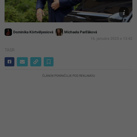
bytov.
(ilustrač
foto)
Dominika Körtvélyesiová
Michaela Pariľáková
16. januára 2025 o 13:42
TASR
ČLÁNOK POKRAČUJE POD REKLAMOU