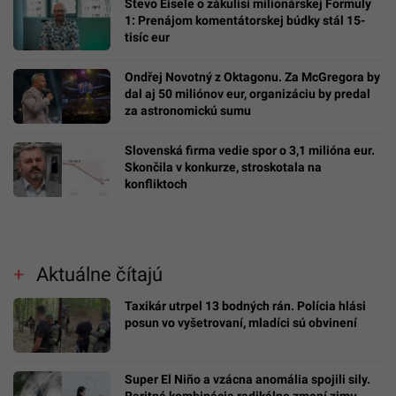
Števo Eisele o zákulisí milionárskej Formuly
1: Prenájom komentátorskej búdky stál 15-
tisíc eur
Ondřej Novotný z Oktagonu. Za McGregora by
dal aj 50 miliónov eur, organizáciu by predal
za astronomickú sumu
Slovenská firma vedie spor o 3,1 milióna eur.
Skončila v konkurze, stroskotala na
konfliktoch
Aktuálne čítajú
Taxikár utrpel 13 bodných rán. Polícia hlási
posun vo vyšetrovaní, mladíci sú obvinení
Super El Niño a vzácna anomália spojili sily.