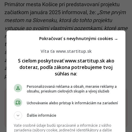
Primátor mesta Košice pri predstavovaní projektu
začiatkom januára 2025 informoval, že: „
Sme prvým
mestom na Slovensku, ktorá do tohto projektu
vstupuje so svojimi vlastnými pozemkami, ktoré sme
na to už predtým vyčlenili. Pre naše mesto je táto
Pokračovať s nevyhnutnými cookies →
téma dôležitá aj kvôli Volvu, kde sme sa im spolu so
Víta ťa www.startitup.sk
štátom zaviazali vytvoriť vhodné podmienky pre
zabezpečenie bývania zamestnancov ich budúceho
S cieľom poskytovať www.startitup.sk ako
doteraz, podľa zákona potrebujeme tvoj
závodu. Nielen Volvo, ale napr. aj U.S. Steel už
súhlas na:
prejavil záujem o byty pre zamestnancov.“
Personalizovaná reklama a obsah, meranie reklamy a
obsahu, prieskum cieľových skupín a vývoj služieb
Dostaň Startitup do svojich Google odporúčaní
Uchovávanie alebo prístup k informáciám na zariadení
Pridať ako preferovaný zdroj
Ďalšie informácie
Startitup, odkaz sa otvorí v n
Vaše osobné údaje budú spracúvané a informácie z vášho
zariadenia (súbory cookie, jedinečné identifikátory a ďalšie