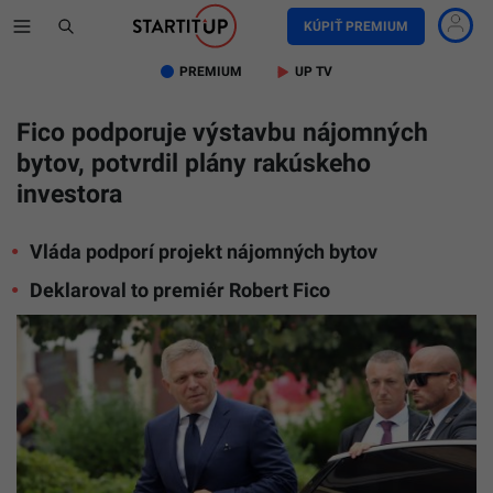
KÚPIŤ PREMIUM
PREMIUM
UP TV
Fico podporuje výstavbu nájomných
bytov, potvrdil plány rakúskeho
investora
Vláda podporí projekt nájomných bytov
Deklaroval to premiér Robert Fico
Robert
Fico
uviedol,
že
podporuj
výstavbu
nájomný