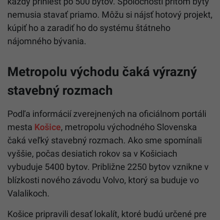
každý priniesť po 500 bytov. Spoločnosti pritom byty
nemusia stavať priamo. Môžu si nájsť hotový projekt,
kúpiť ho a zaradiť ho do systému štátneho
nájomného bývania.
Metropolu východu čaká výrazný
stavebný rozmach
Podľa informácií zverejnených na oficiálnom portáli
mesta
Košice
, metropolu východného Slovenska
čaká veľký stavebný rozmach. Ako sme spomínali
vyššie, počas desiatich rokov sa v Košiciach
vybuduje 5400 bytov. Približne 2250 bytov vznikne v
blízkosti nového závodu Volvo, ktorý sa buduje vo
Valalikoch.
Košice pripravili desať lokalít, ktoré budú určené pre