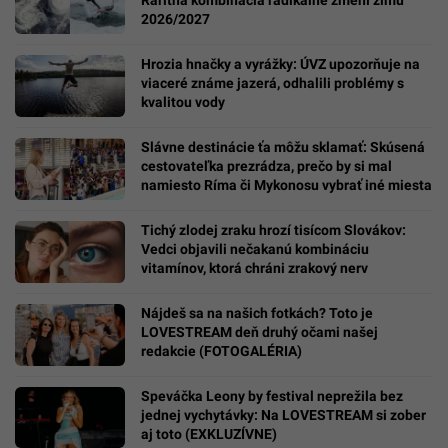
Raritná kombinácia radikálne zmení zimu
2026/2027
Hrozia hnačky a vyrážky: ÚVZ upozorňuje na
viaceré známe jazerá, odhalili problémy s
kvalitou vody
Slávne destinácie ťa môžu sklamať: Skúsená
cestovateľka prezrádza, prečo by si mal
namiesto Ríma či Mykonosu vybrať iné miesta
Tichý zlodej zraku hrozí tisícom Slovákov:
Vedci objavili nečakanú kombináciu
vitamínov, ktorá chráni zrakový nerv
Nájdeš sa na našich fotkách? Toto je
LOVESTREAM deň druhý očami našej
redakcie (FOTOGALÉRIA)
Speváčka Leony by festival neprežila bez
jednej vychytávky: Na LOVESTREAM si zober
aj toto (EXKLUZÍVNE)