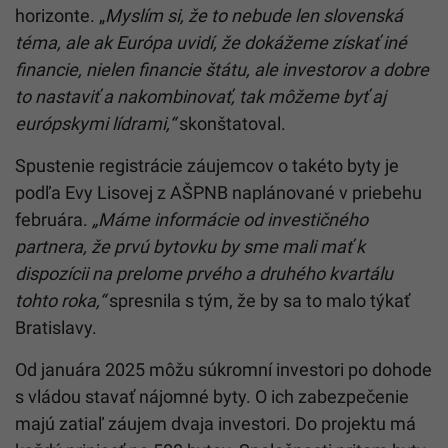
horizonte. „
Myslím si, že to nebude len slovenská
téma, ale ak Európa uvidí, že dokážeme získať iné
financie, nielen financie štátu, ale investorov a dobre
to nastaviť a nakombinovať, tak môžeme byť aj
európskymi lídrami,“
skonštatoval.
Spustenie registrácie záujemcov o takéto byty je
podľa Evy Lisovej z AŠPNB naplánované v priebehu
februára.
„Máme informácie od investičného
partnera, že prvú bytovku by sme mali mať k
dispozícii na prelome prvého a druhého kvartálu
tohto roka,“
spresnila s tým, že by sa to malo týkať
Bratislavy.
Od januára 2025 môžu súkromní investori po dohode
s vládou stavať nájomné byty. O ich zabezpečenie
majú zatiaľ záujem dvaja investori. Do projektu má