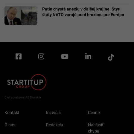
Putin chystá anexiu v ďalšej krajine. Štyri
štáty NATO varujú pred hrozbou pre Európu
Člen združenia IAB Slovakia
Kontakt
Inzercia
Cenník
O nás
Redakcia
Nahlásiť
chybu