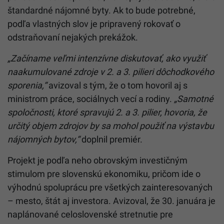
štandardné nájomné byty. Ak to bude potrebné,
podľa vlastných slov je pripravený rokovať o
odstraňovaní nejakých prekážok.
„Začíname veľmi intenzívne diskutovať, ako využiť
naakumulované zdroje v 2. a 3. pilieri dôchodkového
sporenia,“
avizoval s tým, že o tom hovoril aj s
ministrom práce, sociálnych vecí a rodiny.
„Samotné
spoločnosti, ktoré spravujú 2. a 3. pilier, hovoria, že
určitý objem zdrojov by sa mohol použiť na výstavbu
nájomných bytov,“
doplnil premiér.
Projekt je podľa neho obrovským investičným
stimulom pre slovenskú ekonomiku, pričom ide o
výhodnú spoluprácu pre všetkých zainteresovaných
– mesto, štát aj investora. Avizoval, že 30. januára je
naplánované celoslovenské stretnutie pre