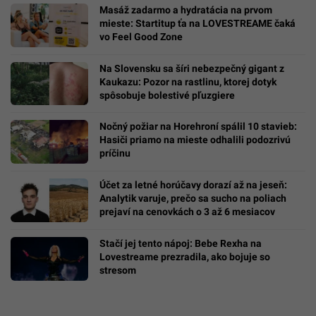
Masáž zadarmo a hydratácia na prvom
mieste: Startitup ťa na LOVESTREAME čaká
vo Feel Good Zone
Na Slovensku sa šíri nebezpečný gigant z
Kaukazu: Pozor na rastlinu, ktorej dotyk
spôsobuje bolestivé pľuzgiere
Nočný požiar na Horehroní spálil 10 stavieb:
Hasiči priamo na mieste odhalili podozrivú
príčinu
Účet za letné horúčavy dorazí až na jeseň:
Analytik varuje, prečo sa sucho na poliach
prejaví na cenovkách o 3 až 6 mesiacov
Stačí jej tento nápoj: Bebe Rexha na
Lovestreame prezradila, ako bojuje so
stresom