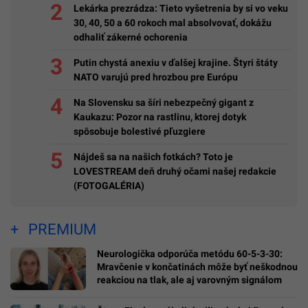
Lekárka prezrádza: Tieto vyšetrenia by si vo veku
30, 40, 50 a 60 rokoch mal absolvovať, dokážu
odhaliť zákerné ochorenia
Putin chystá anexiu v ďalšej krajine. Štyri štáty
NATO varujú pred hrozbou pre Európu
Na Slovensku sa šíri nebezpečný gigant z
Kaukazu: Pozor na rastlinu, ktorej dotyk
spôsobuje bolestivé pľuzgiere
Nájdeš sa na našich fotkách? Toto je
LOVESTREAM deň druhý očami našej redakcie
(FOTOGALÉRIA)
PREMIUM
Neurologička odporúča metódu 60-5-3-30:
Mravčenie v končatinách môže byť neškodnou
reakciou na tlak, ale aj varovným signálom