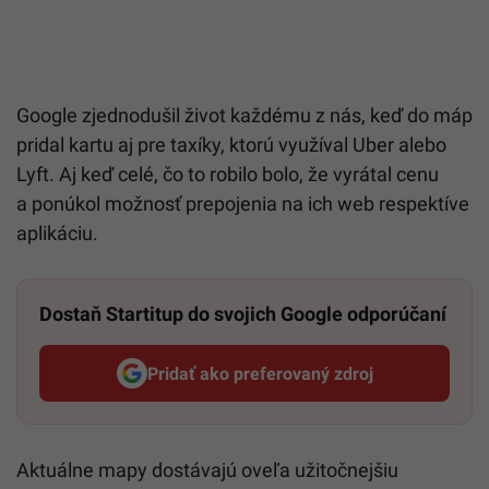
Google zjednodušil život každému z nás, keď do máp
pridal kartu aj pre taxíky, ktorú využíval Uber alebo
Lyft. Aj keď celé, čo to robilo bolo, že vyrátal cenu
a ponúkol možnosť prepojenia na ich web respektíve
aplikáciu.
Dostaň Startitup do svojich Google odporúčaní
Pridať ako preferovaný zdroj
Startitup, odkaz sa otvorí v n
Aktuálne mapy dostávajú oveľa užitočnejšiu