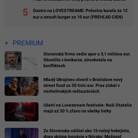
Gastro na LOVESTREAME: Polovica kuraťa za 12
eur a smash burger za 10 eur (PREHĽAD CIEN)
PREMIUM
Slovenská firma vedie spor o 3,1 milióna eur.
Skončila v konkurze, stroskotala na
konfliktoch
Mladý Ukrajinec otvoril v Bratislave nový
street food za 30-tisíc eur. Prax získal v
michelinských reštauráciách
Ušetri na Lovestream festivale: Naši čitatelia
majú až 30 % zľavu na všetky lístky
Zo Slovenska odišiel ako 15-ročný hokejista,
dnes skúma inovácie v Nórsku: Možnosť