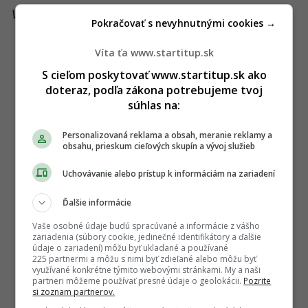
Viac k téme:
google
,
uber
Pokračovať s nevyhnutnými cookies →
Víta ťa www.startitup.sk
S cieľom poskytovať www.startitup.sk ako
doteraz, podľa zákona potrebujeme tvoj
súhlas na:
Personalizovaná reklama a obsah, meranie reklamy a
obsahu, prieskum cieľových skupín a vývoj služieb
Uchovávanie alebo prístup k informáciám na zariadení
Ďalšie informácie
Vaše osobné údaje budú spracúvané a informácie z vášho
zariadenia (súbory cookie, jedinečné identifikátory a ďalšie
údaje o zariadení) môžu byť ukladané a používané
225 partnermi a môžu s nimi byť zdieľané alebo môžu byť
využívané konkrétne týmito webovými stránkami. My a naši
partneri môžeme používať presné údaje o geolokácii.
Pozrite
si zoznam partnerov.