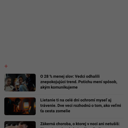
O 28 % menej slov: Vedci odhalili
znepokojujúci trend. Potichu mení spôsob,
akým komunikujeme
Lietanie ti na celé dni ochromí myseľ aj
trávenie. Dve veci rozhodnú o tom, ako veľmi
ťa cesta zomelie
Zákerná choroba, o ktorej v noci ani netušíš: