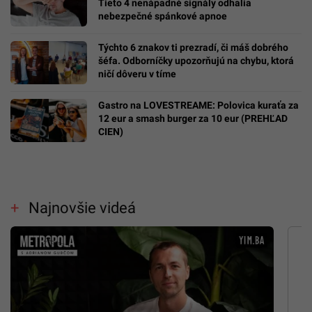
Tieto 4 nenápadné signály odhalia
nebezpečné spánkové apnoe
Týchto 6 znakov ti prezradí, či máš dobrého
šéfa. Odborníčky upozorňujú na chybu, ktorá
ničí dôveru v tíme
Gastro na LOVESTREAME: Polovica kuraťa za
12 eur a smash burger za 10 eur (PREHĽAD
CIEN)
Najnovšie videá