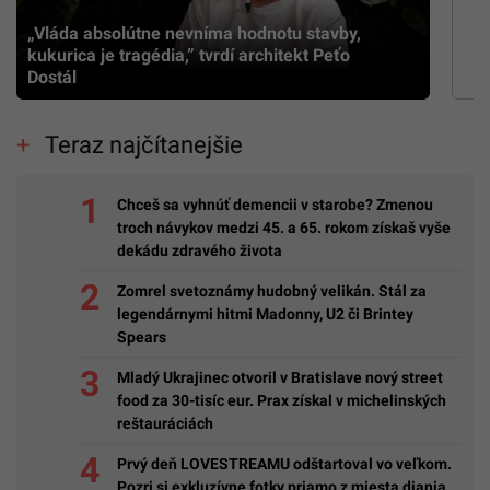
„Vláda absolútne nevníma hodnotu stavby,
kukurica je tragédia,” tvrdí architekt Peťo
Dostál
Teraz najčítanejšie
Chceš sa vyhnúť demencii v starobe? Zmenou
troch návykov medzi 45. a 65. rokom získaš vyše
dekádu zdravého života
Zomrel svetoznámy hudobný velikán. Stál za
legendárnymi hitmi Madonny, U2 či Brintey
Spears
Mladý Ukrajinec otvoril v Bratislave nový street
food za 30-tisíc eur. Prax získal v michelinských
reštauráciách
Prvý deň LOVESTREAMU odštartoval vo veľkom.
Pozri si exkluzívne fotky priamo z miesta diania