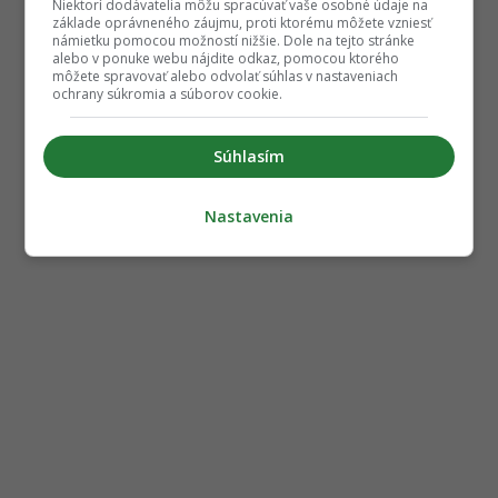
Niektorí dodávatelia môžu spracúvať vaše osobné údaje na
základe oprávneného záujmu, proti ktorému môžete vzniesť
námietku pomocou možností nižšie. Dole na tejto stránke
alebo v ponuke webu nájdite odkaz, pomocou ktorého
môžete spravovať alebo odvolať súhlas v nastaveniach
ochrany súkromia a súborov cookie.
Súhlasím
Nastavenia