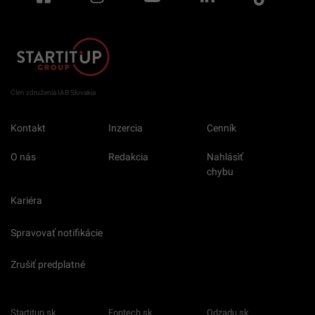
Člen združenia IAB Slovakia
Kontakt
Inzercia
Cenník
O nás
Redakcia
Nahlásiť
chybu
Kariéra
Spravovať notifikácie
Zrušiť predplatné
Startitup.sk
Fontech.sk
Odzadu.sk