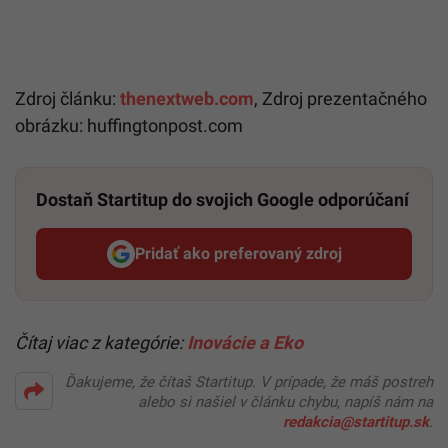
Zdroj článku:
thenextweb.com
,
Zdroj prezentačného
obrázku: huffingtonpost.com
Dostaň Startitup do svojich Google odporúčaní
Pridať ako preferovaný zdroj
Startitup, odkaz sa otvorí v n
Čítaj viac z kategórie:
Inovácie a Eko
Ďakujeme, že čítaš Startitup. V prípade, že máš postreh
alebo si našiel v článku chybu, napíš nám na
redakcia@startitup.sk
.