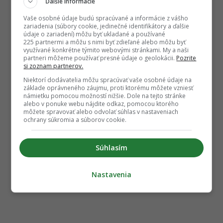
Ďalšie informácie
Vaše osobné údaje budú spracúvané a informácie z vášho
zariadenia (súbory cookie, jedinečné identifikátory a ďalšie
údaje o zariadení) môžu byť ukladané a používané
225 partnermi a môžu s nimi byť zdieľané alebo môžu byť
využívané konkrétne týmito webovými stránkami. My a naši
partneri môžeme používať presné údaje o geolokácii.
Pozrite
si zoznam partnerov.
Niektorí dodávatelia môžu spracúvať vaše osobné údaje na
základe oprávneného záujmu, proti ktorému môžete vzniesť
námietku pomocou možností nižšie. Dole na tejto stránke
alebo v ponuke webu nájdite odkaz, pomocou ktorého
môžete spravovať alebo odvolať súhlas v nastaveniach
ochrany súkromia a súborov cookie.
Súhlasím
Nastavenia