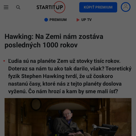
KÚPIŤ PREMIUM
PREMIUM
UP TV
Hawking: Na Zemi nám zostáva
posledných 1000 rokov
Ľudia sú na planéte Zem už stovky tisíc rokov.
Doteraz sa nám tu ako tak darilo, však? Teoretický
fyzik Stephen Hawking tvrdí, že už čoskoro
nastanú časy, ktoré nás z tejto planéty doslova
vyženú. Čo nám hrozí a kam by sme mali ísť?