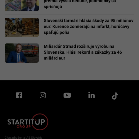
prémia vyššia nebude, podmienky sa
sprísňujú
Slovenskí farmári hlásia škody za 95 miliónov
eur: Kurence zomierajú na infarkt, horúčavy
spaľujú polia
Miliardár Strnad rozširuje výrobu na
Slovensku. Hlási rekord a zákazky za 46
miliárd eur
Člen združenia IAB Slovakia