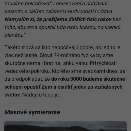
musíme pokračovať v objavovaní a dobývaní
vesmíru s cieľom zaistenia budúcnosti ľudstva.
Nemyslím si, že prežijeme ďalších tisíc rokov
bez
toho, aby sme opustili túto našu krásnu, no krehkú
planétu.“
Takéto slová sa isto nepočúvajú dobre, no jedno je
viac než jasné. Slová 74-ročného fyzika by sme
skutočne nemali brať na ľahkú váhu. Pri rýchlosti
vedeckého pokroku, ktorého sme svedkami dnes, sa
dá predpokladať, že
do roku 3000 budeme skutočne
schopní opustiť Zem
a osídliť jeden zo vzdialených
svetov.
Nádej tu teda je.
Masové vymieranie