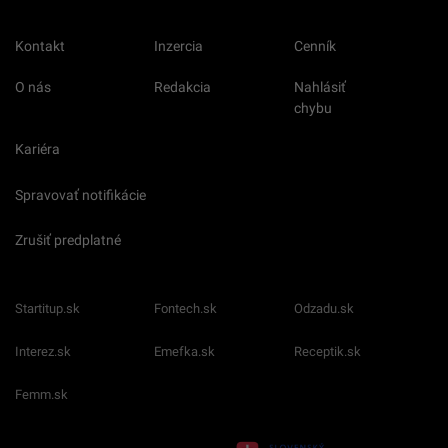
Kontakt
Inzercia
Cenník
O nás
Redakcia
Nahlásiť
chybu
Kariéra
Spravovať notifikácie
Zrušiť predplatné
Startitup.sk
Fontech.sk
Odzadu.sk
Interez.sk
Emefka.sk
Receptik.sk
Femm.sk