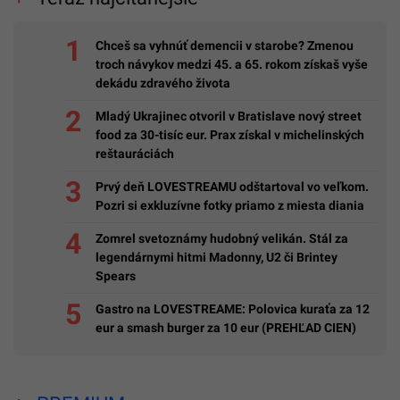
Chceš sa vyhnúť demencii v starobe? Zmenou
troch návykov medzi 45. a 65. rokom získaš vyše
dekádu zdravého života
Mladý Ukrajinec otvoril v Bratislave nový street
food za 30-tisíc eur. Prax získal v michelinských
reštauráciách
Prvý deň LOVESTREAMU odštartoval vo veľkom.
Pozri si exkluzívne fotky priamo z miesta diania
Zomrel svetoznámy hudobný velikán. Stál za
legendárnymi hitmi Madonny, U2 či Brintey
Spears
Gastro na LOVESTREAME: Polovica kuraťa za 12
eur a smash burger za 10 eur (PREHĽAD CIEN)