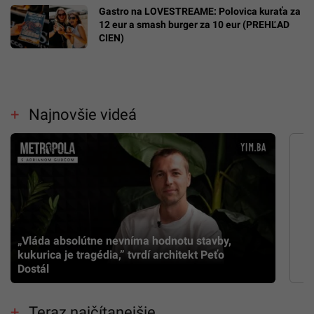
Gastro na LOVESTREAME: Polovica kuraťa za
12 eur a smash burger za 10 eur (PREHĽAD
CIEN)
Najnovšie videá
„Vláda absolútne nevníma hodnotu stavby,
kukurica je tragédia,” tvrdí architekt Peťo
Dostál
Teraz najčítanejšie