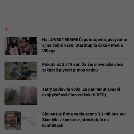
Na LOVESTREAME ťa potetujeme, pozývame
aj na dobrú kávu: Startitup ťa čaká v Media
Village
Pokuta až 3 319 eur. Ďalšie slovenské obce
zakázali plytvať pitnou vodou
Tatry zaplavila voda. Za pár minút spadol
dvojtýždňový úhrn zrážok (VIDEO)
Slovenská firma vedie spor o 3,1 milióna eur.
Skončila v konkurze, stroskotala na
konfliktoch