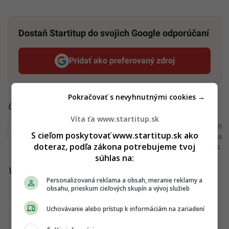
Dostaň Startitup do svojich Google odporúčaní
Pridať ako preferovaný zdroj
Startitup, odkaz sa otvorí v n
Pokračovať s nevyhnutnými cookies →
Čítaj viac z kategórie:
Zaujímavosti
Víta ťa www.startitup.sk
Ďakujeme, že čítaš Startitup. V prípade, že máš postreh
S cieľom poskytovať www.startitup.sk ako
alebo si našiel v článku chybu, napíš nám na
doteraz, podľa zákona potrebujeme tvoj
redakcia@startitup.sk
.
súhlas na:
Viac k téme:
buducnost
,
hawking
,
zem
Personalizovaná reklama a obsah, meranie reklamy a
obsahu, prieskum cieľových skupín a vývoj služieb
Uchovávanie alebo prístup k informáciám na zariadení