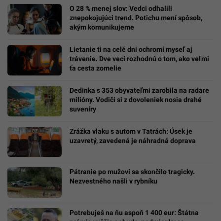
O 28 % menej slov: Vedci odhalili
znepokojujúci trend. Potichu mení spôsob,
akým komunikujeme
Lietanie ti na celé dni ochromí myseľ aj
trávenie. Dve veci rozhodnú o tom, ako veľmi
ťa cesta zomelie
Dedinka s 353 obyvateľmi zarobila na radare
milióny. Vodiči si z dovoleniek nosia drahé
suveníry
Zrážka vlaku s autom v Tatrách: Úsek je
uzavretý, zavedená je náhradná doprava
Pátranie po mužovi sa skončilo tragicky.
Nezvestného našli v rybníku
Potrebuješ na ňu aspoň 1 400 eur: Štátna