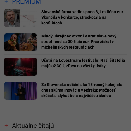
PREMIUM
Slovenská firma vedie spor o 3,1 milióna eur.
Skončila v konkurze, stroskotala na
konfliktoch
Mladý Ukrajinec otvoril v Bratislave nový
street food za 30-tisíc eur. Prax získal v
michelinských reštauráciách
Ušetri na Lovestream festivale: Naši čitatelia
majú až 30 % zľavu na všetky lístky
Zo Slovenska odišiel ako 15-ročný hokejista,
dnes skúma inovácie v Nórsku: Možnosť
skúšať a zlyhať bola najväčšou školou
Aktuálne čítajú