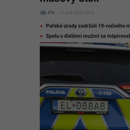
ČTK
12. júna 2025 o 09:43
Poľské úrady zadržali 19-ročného 
Spolu s ďalšími mužmi sa inšpirova