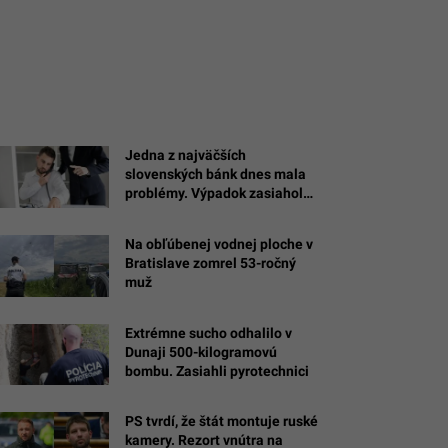
Jedna z najväčších
slovenských bánk dnes mala
problémy. Výpadok zasiahol
platby a ďalšie služby
Na obľúbenej vodnej ploche v
Bratislave zomrel 53-ročný
muž
Extrémne sucho odhalilo v
Dunaji 500-kilogramovú
bombu. Zasiahli pyrotechnici
PS tvrdí, že štát montuje ruské
kamery. Rezort vnútra na