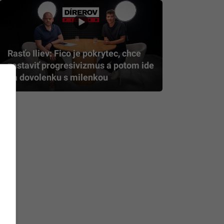
Rasťo Iliev: Fico je pokrytec, chce
zastaviť progresivizmus a potom ide
na dovolenku s milenkou