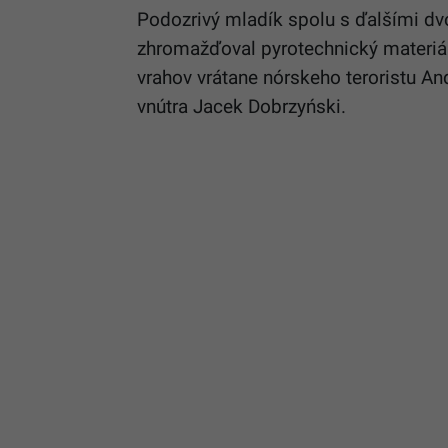
Podozrivý mladík spolu s ďalšími dv
zhromažďoval pyrotechnický materiál
vrahov vrátane nórskeho teroristu An
vnútra Jacek Dobrzyński.