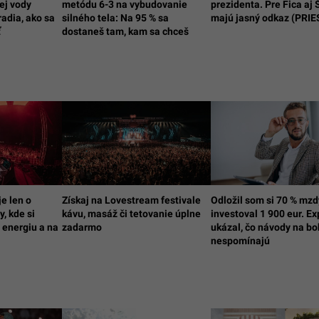
tej vody
metódu 6-3 na vybudovanie
prezidenta. Pre Fica aj
radia, ako sa
silného tela: Na 95 % sa
majú jasný odkaz (PRI
ť
dostaneš tam, kam sa chceš
e len o
Získaj na Lovestream festivale
Odložil som si 70 % mzd
, kde si
kávu, masáž či tetovanie úplne
investoval 1 900 eur. E
 energiu a na
zadarmo
ukázal, čo návody na bo
nespomínajú