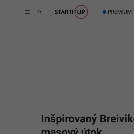
PREMIUM
Inšpirovaný Breivi
masový útok