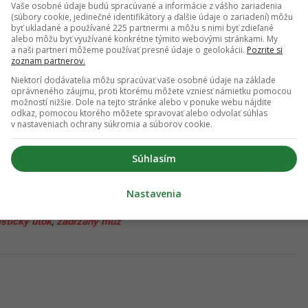
Vaše osobné údaje budú spracúvané a informácie z vášho zariadenia
(súbory cookie, jedinečné identifikátory a ďalšie údaje o zariadení) môžu
byť ukladané a používané 225 partnermi a môžu s nimi byť zdieľané
alebo môžu byť využívané konkrétne týmito webovými stránkami. My
 odporúčaní
a naši partneri môžeme používať presné údaje o geolokácii.
Pozrite si
zoznam partnerov.
Niektorí dodávatelia môžu spracúvať vaše osobné údaje na základe
dať ako preferovaný zdroj
oprávneného záujmu, proti ktorému môžete vzniesť námietku pomocou
Startitup, odkaz sa otvorí v novom okne
možností nižšie. Dole na tejto stránke alebo v ponuke webu nájdite
odkaz, pomocou ktorého môžete spravovať alebo odvolať súhlas
v nastaveniach ochrany súkromia a súborov cookie.
a aktuality
Súhlasím
pade, že máš postreh alebo si našiel v článku chybu, napíš nám na
redakcia@startitup.sk
.
Nastavenia
istický utok
,
zadržaný muž