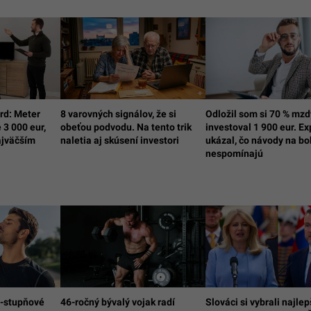
ord: Meter
8 varovných signálov, že si
Odložil som si 70 % mzd
 3 000 eur,
obeťou podvodu. Na tento trik
investoval 1 900 eur. E
ajväčším
naletia aj skúsení investori
ukázal, čo návody na bo
nespomínajú
0-stupňové
46-ročný bývalý vojak radí
Slováci si vybrali najle