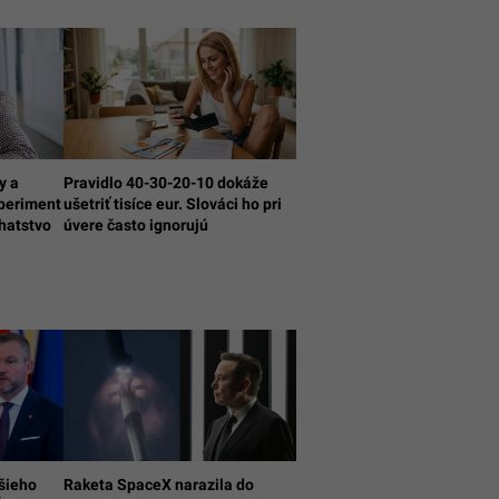
y a
Pravidlo 40-30-20-10 dokáže
xperiment
ušetriť tisíce eur. Slováci ho pri
hatstvo
úvere často ignorujú
pšieho
Raketa SpaceX narazila do