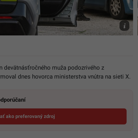
Ilustračn
fotografi
TASR/Ja
Kotian
tyn devätnásťročného muža podozrivého z
rmoval dnes hovorca ministerstva vnútra na sieti X.
 odporúčaní
dať ako preferovaný zdroj
Startitup, odkaz sa otvorí v novom okne