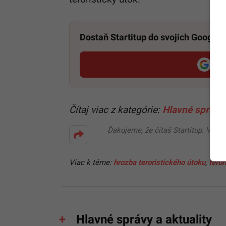
Dostaň Startitup do svojich Google
Pri
Čítaj viac z kategórie:
Hlavné správy 
Ďakujeme, že čítaš Startitup. V prí
Viac k téme:
hrozba teroristického útoku
,
teror
Hlavné správy a aktuality