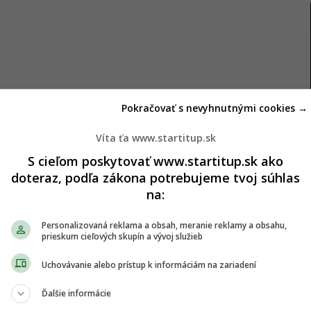
Pokračovať s nevyhnutnými cookies →
Víta ťa www.startitup.sk
nalyzovali spôsob, akým svoje útoky vykonávali, a
S cieľom poskytovať www.startitup.sk ako
Dobrzyński.
doteraz, podľa zákona potrebujeme tvoj súhlas
na:
zriví hľadali na internete informácie o zaobchádzaní
postojoch a vedení bojových akcií v otvorenom
Personalizovaná reklama a obsah, meranie reklamy a obsahu,
prieskum cieľových skupín a vývoj služieb
ch.
Uchovávanie alebo prístup k informáciám na zariadení
ali tréningy vojensko-taktického charakteru. Poľsko
 nezažilo vo svojej novodobej histórii žiadny
Ďalšie informácie