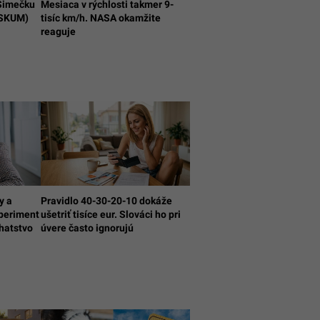
 Šimečku
Mesiaca v rýchlosti takmer 9-
ESKUM)
tisíc km/h. NASA okamžite
reaguje
y a
Pravidlo 40-30-20-10 dokáže
xperiment
ušetriť tisíce eur. Slováci ho pri
hatstvo
úvere často ignorujú