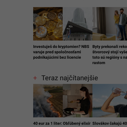
Investuješ do kryptomien? NBS
Byty prekonali rek
varuje pred spoločnosťami
štvorcový stojí vyše
podnikajúcimi bez licencie
toto sú regióny s n
rastom
Teraz najčítanejšie
40 eur za 1 liter: Obľúbený elixír
Slovákov čakajú 4