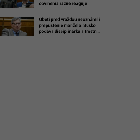
obvinenia rázne reaguje
á
a
Obeti pred vraždou neoznámili
kub
prepustenie manžela. Susko
podáva disciplinárku a trestné
oznámenie