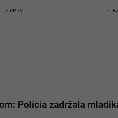
UP TV
Ka
kom: Polícia zadržala mladík