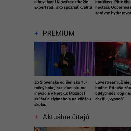
dlhovekosti Slovákov zdražie.
horúčavy: Pitie čis
Expert radí, ako spoznať kvalitu
nestačí. Odborníci 
správne hydratova
PREMIUM
Zo Slovenska odišiel ako 15-
Lovestream už nie j
ročný hokejista, dnes skúma
hudbe. Prináša zóny
inovácie v Nórsku: Možnosť
oddýchneš, doplníš
skúšať a zlyhať bola najväčšou
chvíľu „vypneš“
školou
Aktuálne čítajú