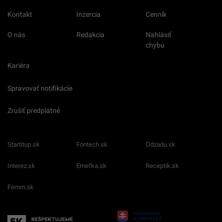
Kontakt
Inzercia
Cenník
O nás
Redakcia
Nahlásiť
chybu
Kariéra
Spravovať notifikácie
Zrušiť predplatné
Startitup.sk
Fontech.sk
Odzadu.sk
Interez.sk
Emefka.sk
Receptik.sk
Femm.sk