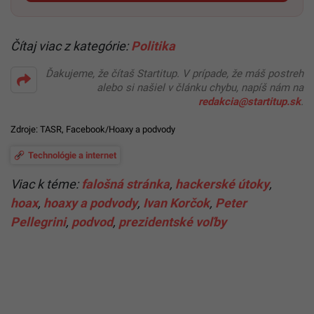
Čítaj viac z kategórie:
Politika
Ďakujeme, že čítaš Startitup. V prípade, že máš postreh
alebo si našiel v článku chybu, napíš nám na
redakcia@startitup.sk
.
Zdroje: TASR,
Facebook/Hoaxy a podvody
Technológie a internet
Viac k téme:
falošná stránka
,
hackerské útoky
,
hoax
,
hoaxy a podvody
,
Ivan Korčok
,
Peter
Pellegrini
,
podvod
,
prezidentské voľby