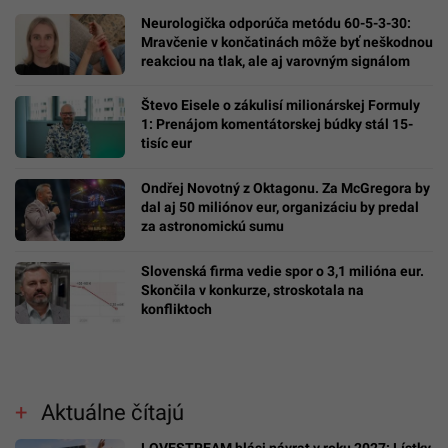
Neurologička odporúča metódu 60-5-3-30:
Mravčenie v končatinách môže byť neškodnou
reakciou na tlak, ale aj varovným signálom
Števo Eisele o zákulisí milionárskej Formuly
1: Prenájom komentátorskej búdky stál 15-
tisíc eur
Ondřej Novotný z Oktagonu. Za McGregora by
dal aj 50 miliónov eur, organizáciu by predal
za astronomickú sumu
Slovenská firma vedie spor o 3,1 milióna eur.
Skončila v konkurze, stroskotala na
konfliktoch
Aktuálne čítajú
LOVESTREAM hlási návrat v roku 2027: Lístky