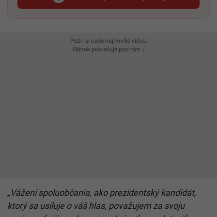
Startitup, odkaz sa otvorí v n
Pozri si naše najnovšie video,
článok pokračuje pod ním ↓
„Vážení spoluobčania, ako prezidentský kandidát,
ktorý sa usiluje o váš hlas, považujem za svoju