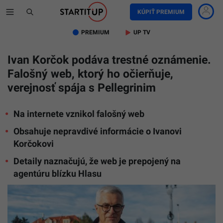
KÚPIŤ PREMIUM
PREMIUM
UP TV
Ivan Korčok podáva trestné oznámenie.
Falošný web, ktorý ho očierňuje,
verejnosť spája s Pellegrinim
Na internete vznikol falošný web
Obsahuje nepravdivé informácie o Ivanovi
Korčokovi
Detaily naznačujú, že web je prepojený na
agentúru blízku Hlasu