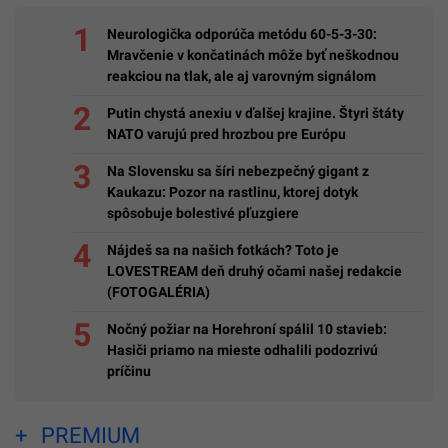
Neurologička odporúča metódu 60-5-3-30:
Mravčenie v končatinách môže byť neškodnou
reakciou na tlak, ale aj varovným signálom
Putin chystá anexiu v ďalšej krajine. Štyri štáty
NATO varujú pred hrozbou pre Európu
Na Slovensku sa šíri nebezpečný gigant z
Kaukazu: Pozor na rastlinu, ktorej dotyk
spôsobuje bolestivé pľuzgiere
Nájdeš sa na našich fotkách? Toto je
LOVESTREAM deň druhý očami našej redakcie
(FOTOGALÉRIA)
Nočný požiar na Horehroní spálil 10 stavieb:
Hasiči priamo na mieste odhalili podozrivú
príčinu
PREMIUM