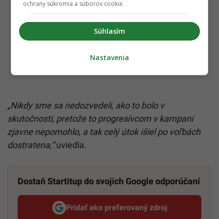
ochrany súkromia a súborov cookie.
Súhlasím
Nastavenia
„Nikdy sme sa nedozvedeli, ako to bolo v
skutočnosti, pretože to progresívcom v kampani
zjavne nepomohlo, a tak celý útok išiel po voľbách
dostratena,“
uviedla.
Dostaň Startitup do svojich Google odporúčaní
Pridať ako preferovaný zdroj
Startitup, odkaz sa otvorí v n