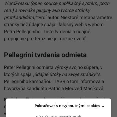
WordPressu (open source publikačný systém, pozn.
red.) a rovnaké pluginy ako tvorca stránky
protikandidáta,“
tvrdí autor. Niektoré metaparametre
stránky tiež údajne spájali falošný web s webom
Petra Pellegriniho. Tieto tvrdenia a údajné
prepojenie pre teraz nie je možné overiť.
Pellegrini tvrdenia odmieta
Peter Pellegrini odmieta výroky svojho súpera, v
ktorých spája
„údajné útoky na svoje stránky“
s
Pellegriniho kampaňou. TASR o tom informovala
hovorkyňa kandidáta Patrícia Medveď Macíková.
Korčok podľa hovorkyne skúša rovnaký scenár ako
Pokračovať s nevyhnutnými cookies →
niekoľko dní pred uplynulými parlamentnými
voľbami Progresívne Slovensko, keď informovalo o
Víta ťa www.startitup.sk