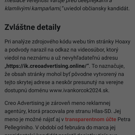
mesiace verejnosť varuje pred deepfejkami a
klamlivými kampaňami,“
uviedol občiansky kandidát.
Zvláštne detaily
Pri analýze zdrojového kódu webu tím stránky Hoaxy
a podvody narazil na odkaz na videosúbor, ktorý
viedol na neznámu a už nevyhľadateľnú adresu
„
https://ik.creoadvertising.online/“
. To naznačuje,
že obsah stránky mohol byť pôvodne vytvorený na
tejto skrytej adrese a neskôr presunutý na verejne
dostupnú doménu www.ivankorcok2024.sk.
Creo Advertising je zároveň meno reklamnej
agentúry, ktorá pracovala pre stranu Hlas-SD. Jej
meno je možné nájsť aj v
transparentnom účte
Petra
Pellegriniho. V období od februára do marca jej