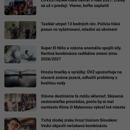
sú už v predaji. Vieme, koľko zaplatíš
Taxikár utrpel 13 bodných rán. Polícia hlási
posun vo vyšetrovaní, mladíci sú obvinení
Super El Niño a vzácna anomália spojili sily.
Raritná kombinácia radikálne zmení zimu
2026/2027
Hrozia hnačky a vyrážky: ÚVZ upozorňuje na
viaceré známe jazerá, odhalili problémy s
kvalitou vody
Slávne destinácie ťa môžu sklamať: Skúsená
cestovateľka prezrádza, prečo by si mal
namiesto Ríma či Mykonosu vybrať iné miesta
Tichý zlodej zraku hrozí tisícom Slovákov:
Vedci objavili nečakanú kombináciu