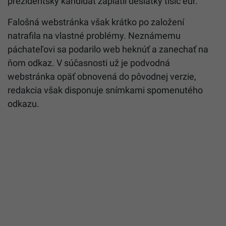
prezidentský kandidát zaplatil desiatky tisíc eur.
Falošná webstránka však krátko po založení
natrafila na vlastné problémy. Neznámemu
páchateľovi sa podarilo web heknúť a zanechať na
ňom odkaz. V súčasnosti už je podvodná
webstránka opäť obnovená do pôvodnej verzie,
redakcia však disponuje snímkami spomenutého
odkazu.