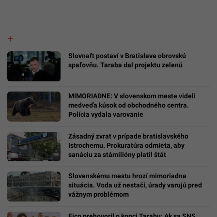
Slovnaft postaví v Bratislave obrovskú
spaľovňu. Taraba dal projektu zelenú
MIMORIADNE: V slovenskom meste videli
medveďa kúsok od obchodného centra.
Polícia vydala varovanie
Zásadný zvrat v prípade bratislavského
Istrochemu. Prokuratúra odmieta, aby
sanáciu za stámilióny platil štát
Slovenskému mestu hrozí mimoriadna
situácia. Voda už nestačí, úrady varujú pred
vážnym problémom
Fico prehovoril o konci Tarabu: Ak sa SNS