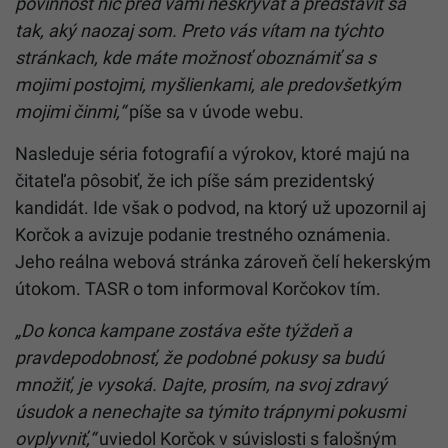
povinnosť nič pred vami neskrývať a predstaviť sa
tak, aký naozaj som. Preto vás vítam na týchto
stránkach, kde máte možnosť oboznámiť sa s
mojimi postojmi, myšlienkami, ale predovšetkým
mojimi činmi,“
píše sa v úvode webu.
Nasleduje séria fotografií a výrokov, ktoré majú na
čitateľa pôsobiť, že ich píše sám prezidentský
kandidát. Ide však o podvod, na ktorý už upozornil aj
Korčok a avizuje podanie trestného oznámenia.
Jeho reálna webová stránka zároveň čelí hekerským
útokom. TASR o tom informoval
Korčok
ov tím.
„Do konca kampane zostáva ešte týždeň a
pravdepodobnosť, že podobné pokusy sa budú
množiť, je vysoká. Dajte, prosím, na svoj zdravý
úsudok a nenechajte sa týmito trápnymi pokusmi
ovplyvniť,“
uviedol
Korčok
v súvislosti s falošným