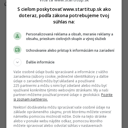
útoku hekerov.
S cieľom poskytovať www.startitup.sk ako
doteraz, podľa zákona potrebujeme tvoj
súhlas na:
Personalizovaná reklama a obsah, meranie reklamy a
obsahu, prieskum cieľových skupín a vývoj služieb
Uchovávanie alebo prístup k informáciám na zariadení
Ďalšie informácie
Vaše osobné údaje budú spracúvané a informácie z vášho
zariadenia (súbory cookie, jedinečné identifikátory a ďalšie
údaje o zariadení) môžu byť ukladané a používané
225 partnermi a môžu s nimi byť zdieľané alebo môžu byť
využívané konkrétne týmito webovými stránkami. My a naši
partneri môžeme používať presné údaje o geolokácii.
Pozrite
si zoznam partnerov.
Niektorí dodávatelia môžu spracúvať vaše osobné údaje na
základe oprávneného záujmu, proti ktorému môžete vzniesť
námietku pomocou možností nižšie. Dole na tejto stránke
alebo v ponuke webu nájdite odkaz, pomocou ktorého
môžete spravovať alebo odvolať súhlas v nastaveniach