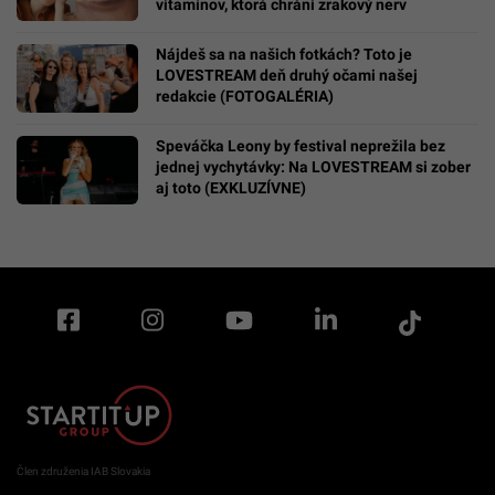
vitamínov, ktorá chráni zrakový nerv
Nájdeš sa na našich fotkách? Toto je
LOVESTREAM deň druhý očami našej
redakcie (FOTOGALÉRIA)
Speváčka Leony by festival neprežila bez
jednej vychytávky: Na LOVESTREAM si zober
aj toto (EXKLUZÍVNE)
Člen združenia IAB Slovakia