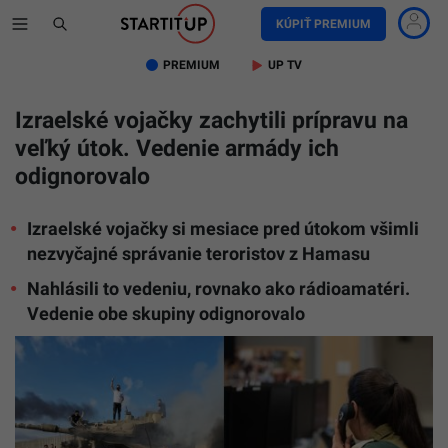
KÚPIŤ PREMIUM
PREMIUM
UP TV
Izraelské vojačky zachytili prípravu na
veľký útok. Vedenie armády ich
odignorovalo
Izraelské vojačky si mesiace pred útokom všimli
nezvyčajné správanie teroristov z Hamasu
Nahlásili to vedeniu, rovnako ako rádioamatéri.
Vedenie obe skupiny odignorovalo