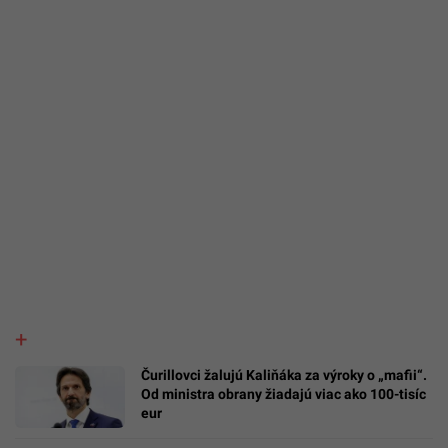
Čurillovci žalujú Kaliňáka za výroky o „mafii“.
Od ministra obrany žiadajú viac ako 100-tisíc
eur