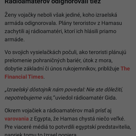
Rádioamatérov odignorovali tiež
Ženy vojačky neboli však jediné, koho izraelská
armáda odignorovala. Plány teroristov z Hamasu
zachytili aj rádioamatéri, ktorí ich hlásili priamo
armáde.
Vo svojich vysielačkách počuli, ako teroristi plánujú
prelomenie pohraničných bariér, útok z mora,
dobytie základní či únos rukojemníkov, približuje
The
Financial Times
.
„Izraelský dôstojník nám povedal: Nie ste dôležití,
nepotrebujeme vás,“
uviedol rádioamatér Gida.
Okrem vojačiek a rádioamatérov mali prísť aj
varovania
z Egypta, že Hamas chystá niečo veľké.
Pre viaceré médiá to potvrdili egyptskí predstavitelia,
napriek tomu to Izrael popiera.