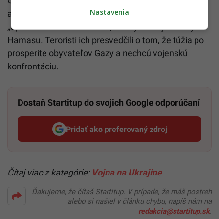
Okrem toho sa mali nechať politici
Nastavenia
a vysokopostavení predstavitelia armády nechať
„opiť“ rožkom. Uverili tomu, že vojna nie je v záujme
Hamasu. Teroristi ich presvedčili o tom, že túžia po
prosperite obyvateľov Gazy a nechcú vojenskú
konfrontáciu.
Dostaň Startitup do svojich Google odporúčaní
Pridať ako preferovaný zdroj
Startitup, odkaz sa otvorí v n
Čítaj viac z kategórie:
Vojna na Ukrajine
Ďakujeme, že čítaš Startitup. V prípade, že máš postreh
alebo si našiel v článku chybu, napíš nám na
redakcia@startitup.sk
.