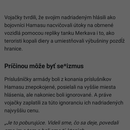
Vojačky tvrdili, že svojim nadriadeným hlásili ako
bojovníci Hamasu nacvičovali útoky na obrnené
vozidlá pomocou repliky tanku Merkava i to, ako
teroristi kopali diery a umiestňovali výbušniny pozdĺž
hranice.
Príčinou môže byť se*izmus
Príslušníčky armády boli z konania príslušníkov
Hamasu znepokojené, posielali na vyššie miesta
hlásenia, ale nakoniec boli ignorované. A práve
vojačky zaplatili za túto ignoranciu ich nadriadených
najvyššiu cenu.
„Je to poburujúce. Videli sme, čo sa deje, povedali