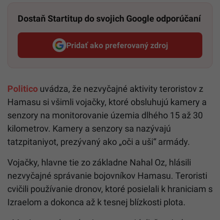
Dostaň Startitup do svojich Google odporúčaní
Pridať ako preferovaný zdroj
Startitup, odkaz sa otvorí v n
Politico
uvádza, že nezvyčajné aktivity teroristov z
Hamasu si všimli vojačky, ktoré obsluhujú kamery a
senzory na monitorovanie územia dlhého 15 až 30
kilometrov. Kamery a senzory sa nazývajú
tatzpitaniyot, prezývaný ako „oči a uši“ armády.
Vojačky, hlavne tie zo základne Nahal Oz, hlásili
nezvyčajné správanie bojovníkov Hamasu. Teroristi
cvičili používanie dronov, ktoré posielali k hraniciam s
Izraelom a dokonca až k tesnej blízkosti plota.