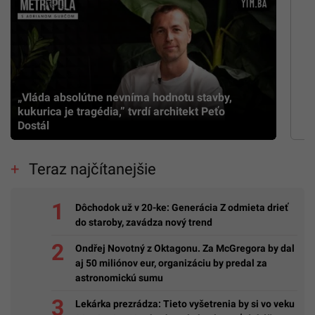
„Vláda absolútne nevníma hodnotu stavby,
kukurica je tragédia,” tvrdí architekt Peťo
Dostál
Teraz najčítanejšie
Dôchodok už v 20-ke: Generácia Z odmieta drieť
do staroby, zavádza nový trend
Ondřej Novotný z Oktagonu. Za McGregora by dal
aj 50 miliónov eur, organizáciu by predal za
astronomickú sumu
Lekárka prezrádza: Tieto vyšetrenia by si vo veku