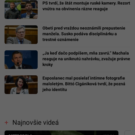
PS tvrdí, že štát montuje ruské kamery. Rezort
vnútra na obvinenia rázne reaguje
Obeti pred vraždou neoznámili prepustenie
manžela. Susko podáva disciplinárku a
trestné oznámenie
„Ja keď dačo podpíšem, mňa zavrú.“ Machala
reaguje na uniknutú nahrávku, zvažuje právne
kroky
Exposlanec mal posielať intímne fotografie
maloletým. Bittó Cigániková tvrdí, že pozná
jeho identitu
Najnovšie videá