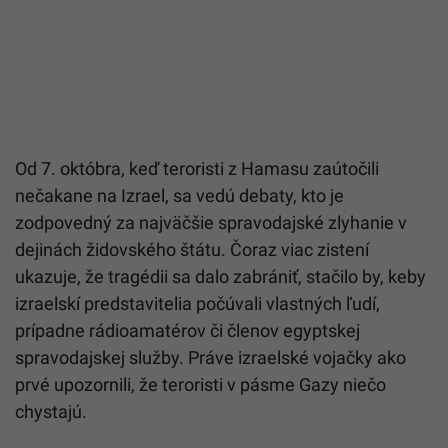
Od 7. októbra, keď teroristi z Hamasu zaútočili
nečakane na Izrael, sa vedú debaty, kto je
zodpovedný za najväčšie spravodajské zlyhanie v
dejinách židovského štátu. Čoraz viac zistení
ukazuje, že tragédii sa dalo zabrániť, stačilo by, keby
izraelskí predstavitelia počúvali vlastných ľudí,
prípadne rádioamatérov či členov egyptskej
spravodajskej služby. Práve izraelské vojačky ako
prvé upozornili, že teroristi v pásme Gazy niečo
chystajú.