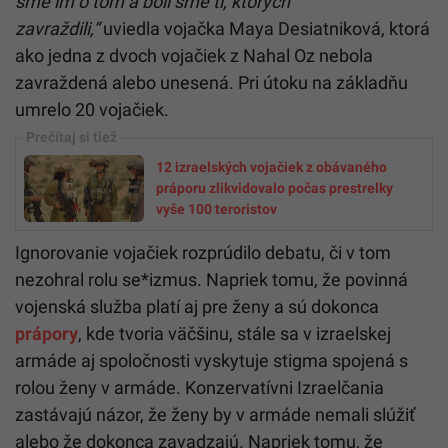
sme im o tom a boli sme tí, ktorých
zavraždili,“
uviedla vojačka Maya Desiatniková, ktorá
ako jedna z dvoch vojačiek z Nahal Oz nebola
zavraždená alebo unesená. Pri útoku na základňu
umrelo 20 vojačiek.
12 izraelských vojačiek z obávaného
práporu zlikvidovalo počas prestrelky
vyše 100 teroristov
Ignorovanie vojačiek rozprúdilo debatu, či v tom
nezohral rolu se*izmus. Napriek tomu, že povinná
vojenská služba platí aj pre ženy a sú dokonca
prápory
, kde tvoria väčšinu, stále sa v izraelskej
armáde aj spoločnosti vyskytuje stigma spojená s
rolou ženy v armáde. Konzervatívni Izraelčania
zastávajú názor, že ženy by v armáde nemali slúžiť
alebo že dokonca zavadzajú. Napriek tomu, že