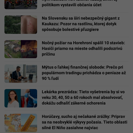
politikom vystavili občania účet
Na Slovensku sa šíri nebezpečný gigant z
Kaukazu: Pozor na rastlinu, ktorej dotyk
spôsobuje bolestivé pľuzgiere
Nočný požiar na Horehroní spálil 10 stavieb:
Hasiči priamo na mieste odhalili podozrivú
príčinu
Mýtus o ľahkej finančnej slobode: Prečo pri
populárnom tradingu prichádza o peniaze až
90 % ľudí
Lekárka prezrádza: Tieto vyšetrenia by si vo
veku 30, 40, 50 a 60 rokoch mal absolvovať,
dokážu odhaliť zákerné ochorenia
Horúčavy, sucho aj nečakané zrážky: Priprav
sa na neobvyklé výkyvy počasia. Tieto oblasti
silné El Niño zasiahne najviac