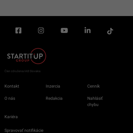
Člen združenia IAB Slovakia
Kontakt
Inzercia
Cenník
O nás
Redakcia
Nahlásiť
chybu
Kariéra
Spravovať notifikácie