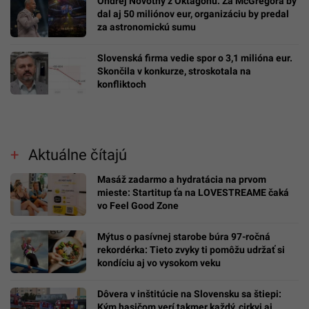
Ondřej Novotný z Oktagonu. Za McGregora by
dal aj 50 miliónov eur, organizáciu by predal
za astronomickú sumu
Slovenská firma vedie spor o 3,1 milióna eur.
Skončila v konkurze, stroskotala na
konfliktoch
Aktuálne čítajú
Masáž zadarmo a hydratácia na prvom
mieste: Startitup ťa na LOVESTREAME čaká
vo Feel Good Zone
Mýtus o pasívnej starobe búra 97-ročná
rekordérka: Tieto zvyky ti pomôžu udržať si
kondíciu aj vo vysokom veku
Dôvera v inštitúcie na Slovensku sa štiepi:
Kým hasičom verí takmer každý, cirkvi aj