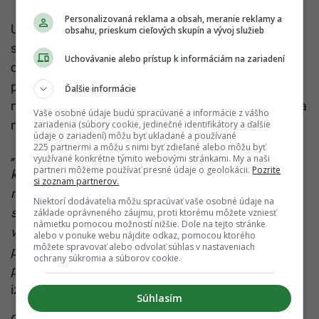
Personalizovaná reklama a obsah, meranie reklamy a
Už v minulosti sme informovali, že izraelská armáda
obsahu, prieskum cieľových skupín a vývoj služieb
sa príliš začala spoliehať na svoju technologickú
Uchovávanie alebo prístup k informáciám na zariadení
dominanciu, čo využili teroristi. Tí prestali pri
plánovaní používať mobilné telefóny či počítače,
Ďalšie informácie
namiesto toho prešli k vysielačkám, ktoré už armáda
Vaše osobné údaje budú spracúvané a informácie z vášho
neodpočúva.
zariadenia (súbory cookie, jedinečné identifikátory a ďalšie
údaje o zariadení) môžu byť ukladané a používané
225 partnermi a môžu s nimi byť zdieľané alebo môžu byť
„Stali sme sa závislými od technológií,
využívané konkrétne týmito webovými stránkami. My a naši
partneri môžeme používať presné údaje o geolokácii.
Pozrite
kybernetických prostriedkov, veľkých dát. Ale
si zoznam partnerov.
najlacnejšie a najjednoduchšie techniky
Niektorí dodávatelia môžu spracúvať vaše osobné údaje na
spravodajských služieb, ako je sledovanie
základe oprávneného záujmu, proti ktorému môžete vzniesť
námietku pomocou možností nižšie. Dole na tejto stránke
vysielačiek Hamasu alebo načúvanie našim
alebo v ponuke webu nájdite odkaz, pomocou ktorého
môžete spravovať alebo odvolať súhlas v nastaveniach
pozorovateľkám na hranici, to sme totálne
ochrany súkromia a súborov cookie.
podcenili,“
povedal denníku The Financial Times
izraelský bezpečnostný analytik Michael Milstein.
Súhlasím