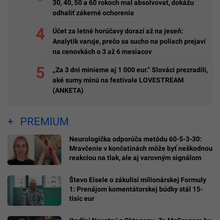
30, 40, 50 a 60 rokoch mal absolvovať, dokážu
odhaliť zákerné ochorenia
Účet za letné horúčavy dorazí až na jeseň:
Analytik varuje, prečo sa sucho na poliach prejaví
na cenovkách o 3 až 6 mesiacov
„Za 3 dni minieme aj 1 000 eur.“ Slováci prezradili,
aké sumy minú na festivale LOVESTREAM
(ANKETA)
PREMIUM
Neurologička odporúča metódu 60-5-3-30:
Mravčenie v končatinách môže byť neškodnou
reakciou na tlak, ale aj varovným signálom
Števo Eisele o zákulisí milionárskej Formuly
1: Prenájom komentátorskej búdky stál 15-
tisíc eur