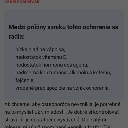
vasalekaren.sk
.
Medzi príčiny vzniku tohto ochorenia sa
radia:
nízka hladina vápnika,
nedostatok vitamínu D,
nedostatok hormónu estrogénu,
nadmerná konzumácia alkoholu a kofeínu,
fajčenie,
vrodené predispozície na vznik ochorenia.
Ak chceme, aby osteoporóza nevznikla, je potrebné
na to myslieť už v mladosti. Je dobré si kontrolovať
stravu, či je dostatočne vyvážená. Dôležitými
minerálmi sú už spomínaný vápnik a fosfor. Tie