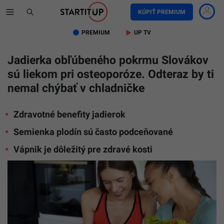
KÚPIŤ PREMIUM
PREMIUM
UP TV
Jadierka obľúbeného pokrmu Slovákov
sú liekom pri osteoporóze. Odteraz by ti
nemal chýbať v chladničke
Zdravotné benefity jadierok
Semienka plodín sú často podceňované
Vápnik je dôležitý pre zdravé kosti