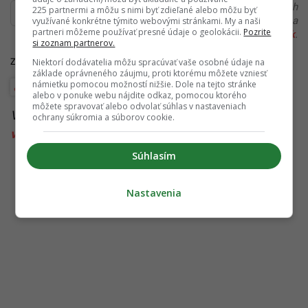
Ďakujeme, že čítaš Startitup. V prípade, že máš postreh
225 partnermi a môžu s nimi byť zdieľané alebo môžu byť
alebo si našiel v článku chybu, napíš nám na
využívané konkrétne týmito webovými stránkami. My a naši
partneri môžeme používať presné údaje o geolokácii.
Pozrite
redakcia@startitup.sk
.
si zoznam partnerov.
Niektorí dodávatelia môžu spracúvať vaše osobné údaje na
Zdroje:
mirror.co.uk
,
sciencedirect.com
,
healthline.com
,
vasalekaren.sk
základe oprávneného záujmu, proti ktorému môžete vzniesť
námietku pomocou možností nižšie. Dole na tejto stránke
Štúdie, prieskumy a analýzy
Wellbeing
alebo v ponuke webu nájdite odkaz, pomocou ktorého
môžete spravovať alebo odvolať súhlas v nastaveniach
Viac k téme:
fyzické zdravie
,
nová štúdia
,
nový
ochrany súkromia a súborov cookie.
výskum
Súhlasím
Nastavenia