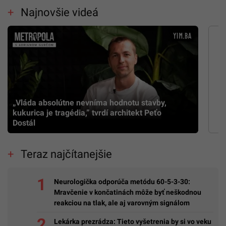
Najnovšie videá
„Vláda absolútne nevníma hodnotu stavby,
kukurica je tragédia,” tvrdí architekt Peťo
Dostál
Teraz najčítanejšie
Neurologička odporúča metódu 60-5-3-30:
Mravčenie v končatinách môže byť neškodnou
reakciou na tlak, ale aj varovným signálom
Lekárka prezrádza: Tieto vyšetrenia by si vo veku