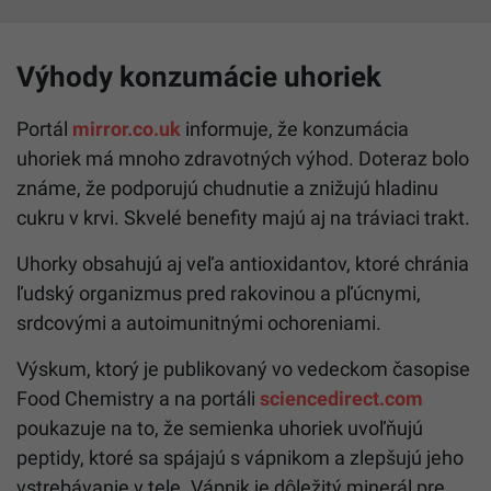
Výhody konzumácie uhoriek
Portál
mirror.co.uk
informuje, že konzumácia
uhoriek má mnoho zdravotných výhod. Doteraz bolo
známe, že podporujú chudnutie a znižujú hladinu
cukru v krvi. Skvelé benefity majú aj na tráviaci trakt.
Uhorky obsahujú aj veľa antioxidantov, ktoré chránia
ľudský organizmus pred rakovinou a pľúcnymi,
srdcovými a autoimunitnými ochoreniami.
Výskum, ktorý je publikovaný vo vedeckom časopise
Food Chemistry a na portáli
sciencedirect.com
poukazuje na to, že semienka uhoriek uvoľňujú
peptidy, ktoré sa spájajú s vápnikom a zlepšujú jeho
vstrebávanie v tele. Vápnik je dôležitý minerál pre