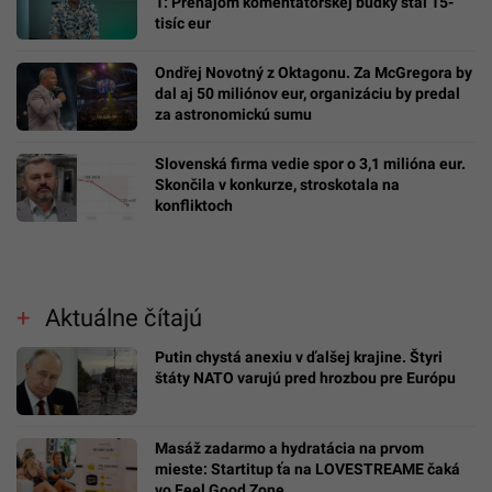
1: Prenájom komentátorskej búdky stál 15-
tisíc eur
Ondřej Novotný z Oktagonu. Za McGregora by
dal aj 50 miliónov eur, organizáciu by predal
za astronomickú sumu
Slovenská firma vedie spor o 3,1 milióna eur.
Skončila v konkurze, stroskotala na
konfliktoch
Aktuálne čítajú
Putin chystá anexiu v ďalšej krajine. Štyri
štáty NATO varujú pred hrozbou pre Európu
Masáž zadarmo a hydratácia na prvom
mieste: Startitup ťa na LOVESTREAME čaká
vo Feel Good Zone