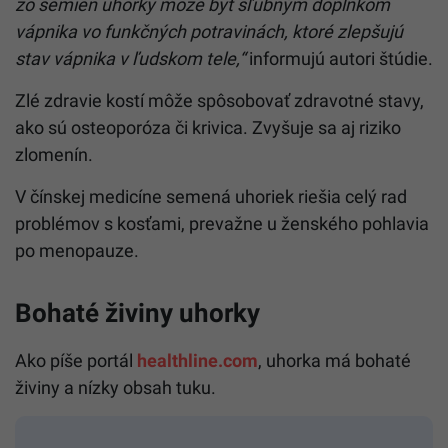
zo semien uhorky môže byť sľubným doplnkom
vápnika vo funkčných potravinách, ktoré zlepšujú
stav vápnika v ľudskom tele,“
informujú autori štúdie.
Zlé zdravie kostí môže spôsobovať zdravotné stavy,
ako sú osteoporóza či krivica. Zvyšuje sa aj riziko
zlomenín.
V čínskej medicíne semená uhoriek riešia celý rad
problémov s kosťami, prevažne u ženského pohlavia
po menopauze.
Bohaté živiny uhorky
Ako píše portál
healthline.com
, uhorka má bohaté
živiny a nízky obsah tuku.