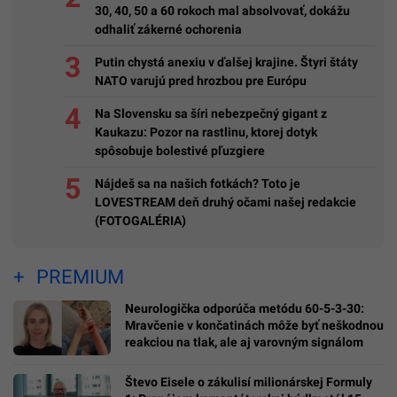
30, 40, 50 a 60 rokoch mal absolvovať, dokážu
odhaliť zákerné ochorenia
Putin chystá anexiu v ďalšej krajine. Štyri štáty
NATO varujú pred hrozbou pre Európu
Na Slovensku sa šíri nebezpečný gigant z
Kaukazu: Pozor na rastlinu, ktorej dotyk
spôsobuje bolestivé pľuzgiere
Nájdeš sa na našich fotkách? Toto je
LOVESTREAM deň druhý očami našej redakcie
(FOTOGALÉRIA)
PREMIUM
Neurologička odporúča metódu 60-5-3-30:
Mravčenie v končatinách môže byť neškodnou
reakciou na tlak, ale aj varovným signálom
Števo Eisele o zákulisí milionárskej Formuly