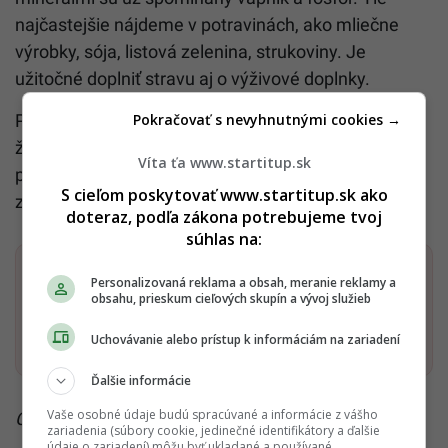
najčastejšie nájdeme v potravinách, ako mliečne
výrobky, sója, listová zelenina, strukoviny. Je
užitočné doplniť stravu aj o výživové doplnky.
Pravidelný pohyb a vyhýbanie sa sedavému
Pokračovať s nevyhnutnými cookies →
životnému štýlu sú veľmi dôležité. Počas
Víta ťa www.startitup.sk
prechádzky je zároveň prospešné získať vitamín D
S cieľom poskytovať www.startitup.sk ako
zo slnečných lúčov.
doteraz, podľa zákona potrebujeme tvoj
súhlas na:
Dostaň Startitup do svojich Google odporúčaní
Personalizovaná reklama a obsah, meranie reklamy a
obsahu, prieskum cieľových skupín a vývoj služieb
Pridať ako preferovaný zdroj
Startitup, odkaz sa otvorí v n
Uchovávanie alebo prístup k informáciám na zariadení
Ďalšie informácie
Vaše osobné údaje budú spracúvané a informácie z vášho
Čítaj viac z kategórie:
Zaujímavosti
zariadenia (súbory cookie, jedinečné identifikátory a ďalšie
údaje o zariadení) môžu byť ukladané a používané