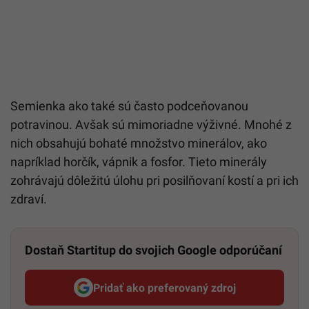
Semienka ako také sú často podceňovanou
potravinou. Avšak sú mimoriadne výživné. Mnohé z
nich obsahujú bohaté množstvo minerálov, ako
napríklad horčík, vápnik a fosfor. Tieto minerály
zohrávajú dôležitú úlohu pri posilňovaní kostí a pri ich
zdraví.
Dostaň Startitup do svojich Google odporúčaní
Pridať ako preferovaný zdroj
Startitup, odkaz sa otvorí v n