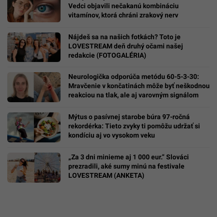
Vedci objavili nečakanú kombináciu
vitamínov, ktorá chráni zrakový nerv
Nájdeš sa na našich fotkách? Toto je
LOVESTREAM deň druhý očami našej
redakcie (FOTOGALÉRIA)
Neurologička odporúča metódu 60-5-3-30:
Mravčenie v končatinách môže byť neškodnou
reakciou na tlak, ale aj varovným signálom
Mýtus o pasívnej starobe búra 97-ročná
rekordérka: Tieto zvyky ti pomôžu udržať si
kondíciu aj vo vysokom veku
„Za 3 dni minieme aj 1 000 eur.“ Slováci
prezradili, aké sumy minú na festivale
LOVESTREAM (ANKETA)