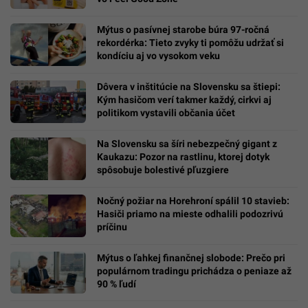
Mýtus o pasívnej starobe búra 97-ročná
rekordérka: Tieto zvyky ti pomôžu udržať si
kondíciu aj vo vysokom veku
Dôvera v inštitúcie na Slovensku sa štiepi:
Kým hasičom verí takmer každý, cirkvi aj
politikom vystavili občania účet
Na Slovensku sa šíri nebezpečný gigant z
Kaukazu: Pozor na rastlinu, ktorej dotyk
spôsobuje bolestivé pľuzgiere
Nočný požiar na Horehroní spálil 10 stavieb:
Hasiči priamo na mieste odhalili podozrivú
príčinu
Mýtus o ľahkej finančnej slobode: Prečo pri
populárnom tradingu prichádza o peniaze až
90 % ľudí