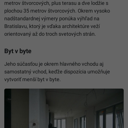
metrov štvorcových, plus terasu a dve lodžie s
plochou 35 metrov štvorcových. Okrem vysoko
nadštandardnej výmery ponúka výhľad na
Bratislavu, ktorý je vďaka architektúre veží
orientovaný až do troch svetových strán.
Byt v byte
Jeho súčasťou je okrem hlavného vchodu aj
samostatný vchod, keďže dispozícia umožňuje
vytvoriť menší byt v byte.