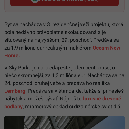
Startitup, odkaz sa otvorí v n
Byt sa nachádza v 3. rezidenčnej veži projektu, ktorá
bola nedávno právoplatne skolaudovaná a je
situovaný na najvyššom, 29. poschodí. Predáva sa
za 1,9 milióna eur realitným maklérom
Occam New
Home.
V Sky Parku je na predaj ešte jeden penthouse, o
niečo skromnejší, za 1,3 milióna eur. Nachádza sa na
24. poschodí druhej veže a predáva ho realitka
Lemberg
. Predáva sa v štandarde, takže si prinesieš
nábytok a môžeš bývať. Nájdeš tu
luxusné drevené
podlahy
, mramorový obklad či dizajnérske svietidlá.