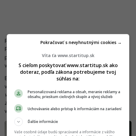
Rekuperácia vzduchu vo všetkých budovách Sky
Pokračovať s nevyhnutnými cookies →
Parku je zaistená centrálnou jednotkou, ktoré ako
Víta ťa www.startitup.sk
podľa slov makléra predstavujú hotelový systém
S cieľom poskytovať www.startitup.sk ako
vetrania a otepľovania vzduchu.
doteraz, podľa zákona potrebujeme tvoj
Budovy majú filtre, ktoré zabezpečujú čerstvý
súhlas na:
vzduch. „
Kvalita vzduchu je vždy lepšia vnútri ako
Personalizovaná reklama a obsah, meranie reklamy a
vonku. Systém zabezpečuje to, že je aj vzduch
obsahu, prieskum cieľových skupín a vývoj služieb
zdravší, ako ten, ktorý by prúdil pri otvorenom okne
,“
Uchovávanie alebo prístup k informáciám na zariadení
vysvetlil Šimek zo spoločnosti Occam New Home.
Ďalšie informácie
Vaše osobné údaje budú spracúvané a informácie z vášho