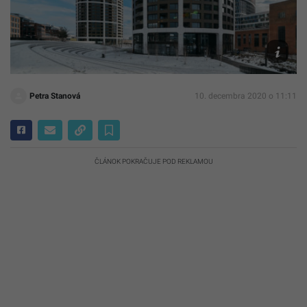
Penta
Real
Estate
Petra Stanová
10. decembra 2020 o 11:11
ČLÁNOK POKRAČUJE POD REKLAMOU