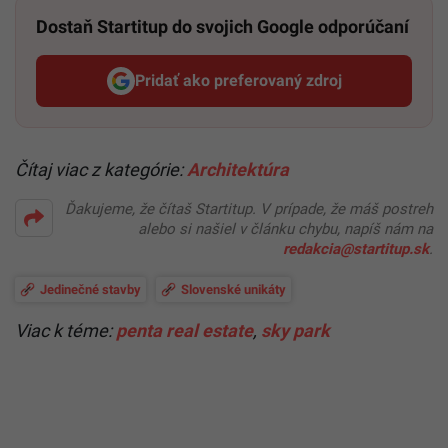
Dostaň Startitup do svojich Google odporúčaní
Pridať ako preferovaný zdroj
Startitup, odkaz sa otvorí v n
Čítaj viac z kategórie:
Architektúra
Ďakujeme, že čítaš Startitup. V prípade, že máš postreh
alebo si našiel v článku chybu, napíš nám na
redakcia@startitup.sk
.
Jedinečné stavby
Slovenské unikáty
Viac k téme:
penta real estate
,
sky park