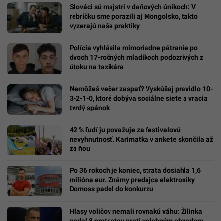
Slováci sú majstri v daňových únikoch: V
rebríčku sme porazili aj Mongolsko, takto
vyzerajú naše praktiky
Polícia vyhlásila mimoriadne pátranie po
dvoch 17-ročných mladíkoch podozrivých z
útoku na taxikára
Nemôžeš večer zaspať? Vyskúšaj pravidlo 10-
3-2-1-0, ktoré dobýva sociálne siete a vracia
tvrdý spánok
42 % ľudí ju považuje za festivalovú
nevyhnutnosť. Karimatka v ankete skončila až
za ňou
Po 36 rokoch je koniec, strata dosiahla 1,6
milióna eur. Známy predajca elektroniky
Domoss padol do konkurzu
Hlasy voličov nemali rovnakú váhu: Žilinka
podal 8 protestov proti volebným obvodom,