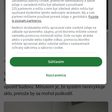
zariadenia (súbory cookie, jedinečné identifikátory a ďalšie
údaje o zariadení) môžu byť ukladané a používané
225 partnermi a môžu s nimi byť zdieľané alebo môžu byť
využívané konkrétne týmito webovými stránkami. My a naši
partneri môžeme používať presné údaje o geolokácii.
Pozrite
si zoznam partnerov.
Niektorí dodávatelia môžu spracúvať vaše osobné údaje na
základe oprávneného záujmu, proti ktorému môžete vzniesť
námietku pomocou možností nižšie. Dole na tejto stránke
alebo v ponuke webu nájdite odkaz, pomocou ktorého
môžete spravovať alebo odvolať súhlas v nastaveniach
ochrany súkromia a súborov cookie.
Súhlasím
zdroj: SIU/Petra Stanová
Vychýtavkou je napríklad aj odpadový systém.
Nastavenia
Majiteľ napríklad počas lockdownu vôbec nemusí
opustiť budovu. Mínusom je, že systém nerecykluje
sklo, pretože by sa mohol poškodiť.