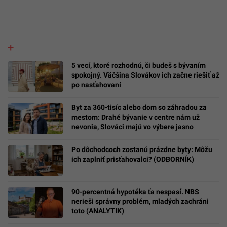
5 vecí, ktoré rozhodnú, či budeš s bývaním
spokojný. Väčšina Slovákov ich začne riešiť až
po nasťahovaní
Byt za 360-tisíc alebo dom so záhradou za
mestom: Drahé bývanie v centre nám už
nevonia, Slováci majú vo výbere jasno
Po dôchodcoch zostanú prázdne byty: Môžu
ich zaplniť prisťahovalci? (ODBORNÍK)
90-percentná hypotéka ťa nespasí. NBS
nerieši správny problém, mladých zachráni
toto (ANALYTIK)