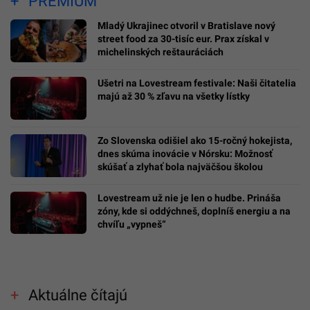
PREMIUM
Mladý Ukrajinec otvoril v Bratislave nový
street food za 30-tisíc eur. Prax získal v
michelinských reštauráciách
Ušetri na Lovestream festivale: Naši čitatelia
majú až 30 % zľavu na všetky lístky
Zo Slovenska odišiel ako 15-ročný hokejista,
dnes skúma inovácie v Nórsku: Možnosť
skúšať a zlyhať bola najväčšou školou
Lovestream už nie je len o hudbe. Prináša
zóny, kde si oddýchneš, doplníš energiu a na
chvíľu „vypneš“
Aktuálne čítajú