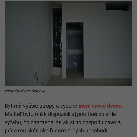
zdroj: SIU/Petra Stanová
Byt má vyššie stropy a vysoké
interiérové dvere
.
Majiteľ bytu má k dispozícii aj prioritné volanie
výťahu, čo znamená, že ak si ho zospodu zavolá,
príde mu skôr, ako ľuďom z iných poschodí.