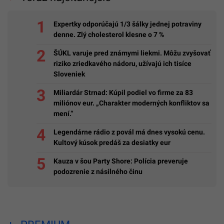
Expertky odporúčajú 1/3 šálky jednej potraviny
denne. Zlý cholesterol klesne o 7 %
ŠÚKL varuje pred známymi liekmi. Môžu zvyšovať
riziko zriedkavého nádoru, užívajú ich tisíce
Sloveniek
Miliardár Strnad: Kúpil podiel vo firme za 83
miliónov eur. „Charakter moderných konfliktov sa
mení.“
Legendárne rádio z povál má dnes vysokú cenu.
Kultový kúsok predáš za desiatky eur
Kauza v šou Party Shore: Polícia preveruje
podozrenie z násilného činu