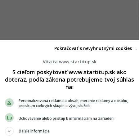
Pokračovať s nevyhnutnými cookies →
tarský minister
Víta ťa www.startitup.sk
S cieľom poskytovať www.startitup.sk ako
y riaditeľ štátnej spoločnosti QatarEnergy, Saad al-
doteraz, podľa zákona potrebujeme tvoj súhlas
prestížny denník
Financial Times
uviedol, že ak by
na:
ríjmov, Katar LNG do Európy prestane exportovať.
 akceptovať takúto stratu,“
zdôraznil Kaabi.
Personalizovaná reklama a obsah, meranie reklamy a obsahu,
prieskum cieľových skupín a vývoj služieb
ópou stratím 5 % svojich príjmov, tak do Európy
Uchovávanie alebo prístup k informáciám na zariadení
.
Ďalšie informácie
 2027, vyžaduje, aby veľké spoločnosti pôsobiace v