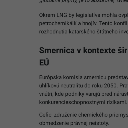
globálne príjmy, je to absurdné,“
uvied
Okrem LNG by legislatíva mohla ovply
petrochemikálií a hnojív. Tento konfl
rozhodnutia katarského štátneho inve
Smernica v kontexte ši
EÚ
Európska komisia smernicu predstav
uhlíkovú neutralitu do roku 2050. Pra
vnútri, kde podniky varujú pred nára
konkurencieschopnostnými rizikami.
Cefic, združenie chemického priemysl
obmedzenie právnej neistoty.