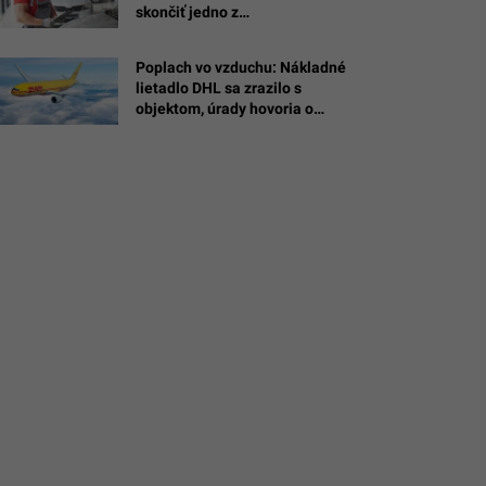
skončiť jedno z
man
najobľúbenejších áut Slovákov
Poplach vo vzduchu: Nákladné
h/KWON
lietadlo DHL sa zrazilo s
objektom, úrady hovoria o
drone s výbušninou