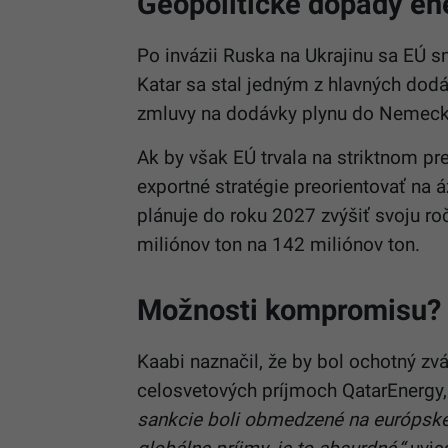
Geopolitické dopady ene
Po invázii Ruska na Ukrajinu sa EÚ sn
Katar sa stal jedným z hlavných dod
zmluvy na dodávky plynu do Nemecka
Ak by však EÚ trvala na striktnom pr
exportné stratégie preorientovať na á
plánuje do roku 2027 zvýšiť svoju r
miliónov ton na 142 miliónov ton.
Možnosti kompromisu?
Kaabi naznačil, že by bol ochotný zv
celosvetových príjmoch QatarEnergy, 
sankcie boli obmedzené na európske 