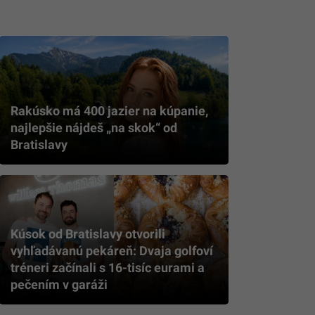
Rakúsko má 400 jazier na kúpanie,
najlepšie nájdeš „na skok“ od
Bratislavy
Kúsok od Bratislavy otvorili
vyhľadávanú pekáreň: Dvaja golfoví
tréneri začínali s 16-tisíc eurami a
pečením v garáži