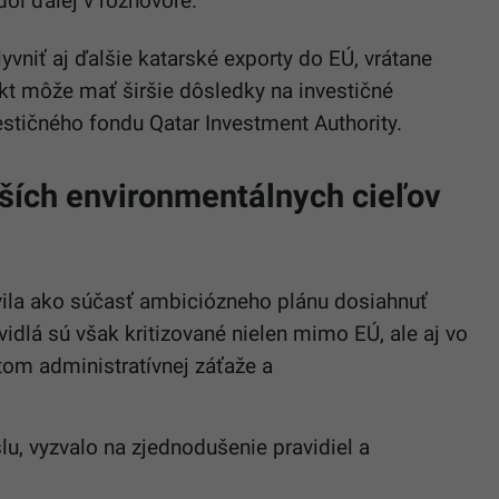
ol ďalej v rozhovore.
vniť aj ďalšie katarské exporty do EÚ, vrátane
ikt môže mať širšie dôsledky na investičné
stičného fondu Qatar Investment Authority.
rších environmentálnych cieľov
ila ako súčasť ambiciózneho plánu dosiahnuť
vidlá sú však kritizované nielen mimo EÚ, ale aj vo
stom administratívnej záťaže a
u, vyzvalo na zjednodušenie pravidiel a