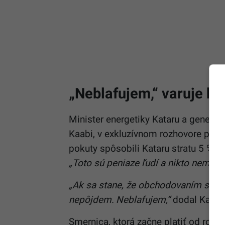
„Neblafujem,“ varuje ka
Minister energetiky Kataru a generáln
Kaabi, v exkluzívnom rozhovore pre 
pokuty spôsobili Kataru stratu 5 % p
„Toto sú peniaze ľudí a nikto nemôže
„Ak sa stane, že obchodovaním s Eur
nepôjdem. Neblafujem,“
dodal Kaabi
Smernica, ktorá začne platiť od roku