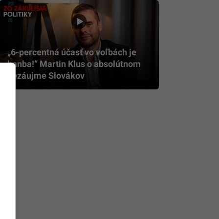
„6-percentná účasť vo voľbách je
hanba!“ Martin Klus o absolútnom
nezáujme Slovákov