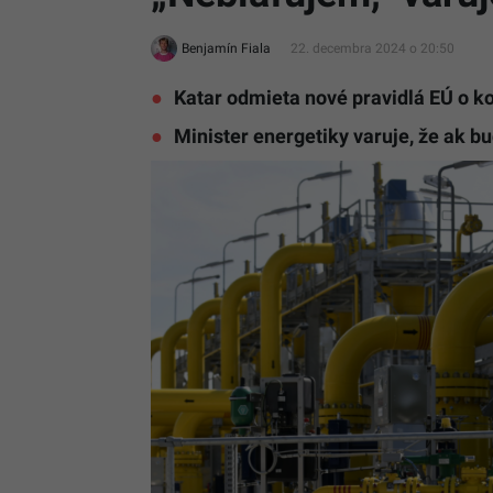
Benjamín Fiala
22. decembra 2024 o 20:50
Katar odmieta nové pravidlá EÚ o ko
Minister energetiky varuje, že ak b