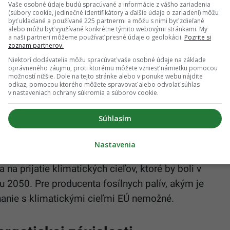
Vaše osobné údaje budú spracúvané a informácie z vášho zariadenia
 reťazce neporušujú pracovné a environmentálne
(súbory cookie, jedinečné identifikátory a ďalšie údaje o zariadení) môžu
byť ukladané a používané 225 partnermi a môžu s nimi byť zdieľané
 podobe je legislatíva pre spoločnosti, ako je
alebo môžu byť využívané konkrétne týmito webovými stránkami. My
a naši partneri môžeme používať presné údaje o geolokácii.
Pozrite si
ná.
zoznam partnerov.
Niektorí dodávatelia môžu spracúvať vaše osobné údaje na základe
oprávneného záujmu, proti ktorému môžete vzniesť námietku pomocou
smernice a ich dôsledky
možností nižšie. Dole na tejto stránke alebo v ponuke webu nájdite
odkaz, pomocou ktorého môžete spravovať alebo odvolať súhlas
v nastaveniach ochrany súkromia a súborov cookie.
y by musela preveriť pracovné podmienky svojich
ho dosahuje približne 100 000.
„Potreboval by som
Súhlasím
finančné výdavky na audity všetkých dodávateľov,“
Nastavenia
a prijatie klimatických cieľov, ktoré by boli v
ku 2050. Pre producenta fosílnych palív, akým je
vnanie s klimatickými cieľmi EÚ nemožné.