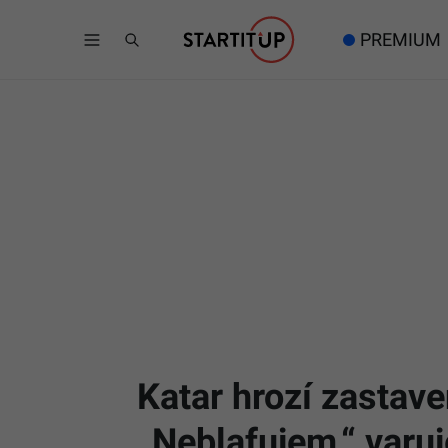
PREMIUM
Katar hrozí zastav
„Neblafujem,“ varuj