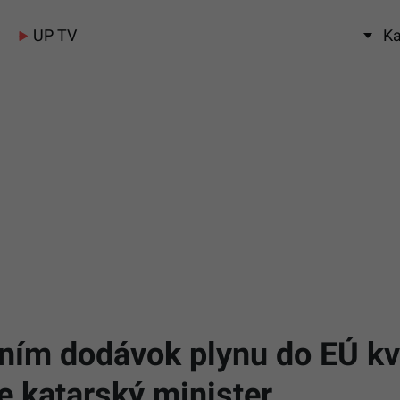
UP TV
Ka
ením dodávok plynu do EÚ kvô
e katarský minister