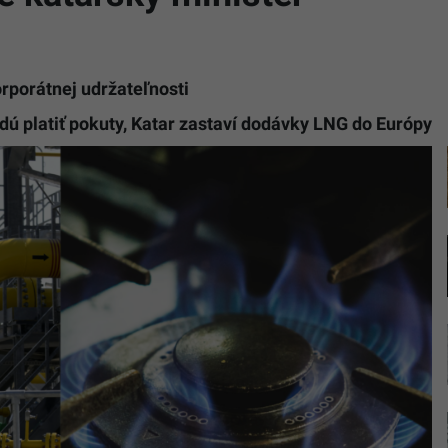
rporátnej udržateľnosti
udú platiť pokuty, Katar zastaví dodávky LNG do Európy