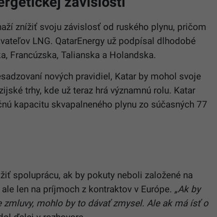
rgetickej závislosti
aží znížiť svoju závislosť od ruského plynu, pričom
ávateľov LNG. QatarEnergy už podpísal dlhodobé
, Francúzska, Talianska a Holandska.
esadzovaní nových pravidiel, Katar by mohol svoje
zijské trhy, kde už teraz hrá významnú rolu. Katar
očnú kapacitu skvapalneného plynu zo súčasných 77
ážiť spoluprácu, ak by pokuty neboli založené na
ale len na príjmoch z kontraktov v Európe.
„Ak by
zmluvy, mohlo by to dávať zmysel. Ale ak má ísť o