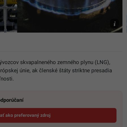
TASR/Ro
Hanc,
Unsplas
JUNHO
 vývozcov skvapalneného zemného plynu (LNG),
rópskej únie, ak členské štáty striktne presadia
nosti.
 odporúčaní
dať ako preferovaný zdroj
Startitup, odkaz sa otvorí v novom okne