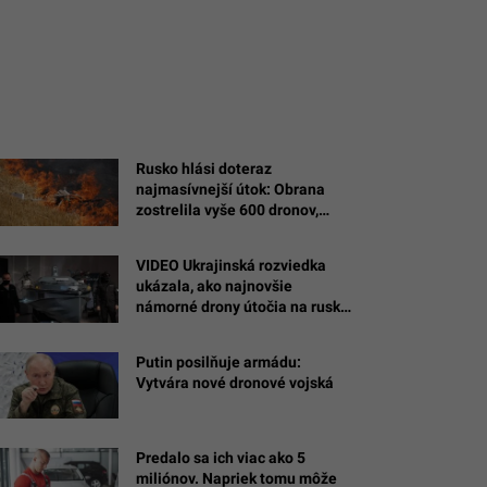
Rusko hlási doteraz
najmasívnejší útok: Obrana
zostrelila vyše 600 dronov,
plamene zachvátili jednu z
najväčších rafinérií
VIDEO Ukrajinská rozviedka
ukázala, ako najnovšie
námorné drony útočia na ruské
ciele na Kryme
Putin posilňuje armádu:
Vytvára nové dronové vojská
Predalo sa ich viac ako 5
miliónov. Napriek tomu môže