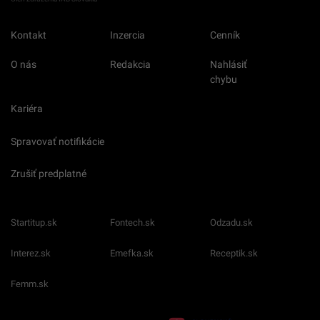
Kontakt
Inzercia
Cenník
O nás
Redakcia
Nahlásiť
chybu
Kariéra
Spravovať notifikácie
Zrušiť predplatné
Startitup.sk
Fontech.sk
Odzadu.sk
Interez.sk
Emefka.sk
Receptik.sk
Femm.sk