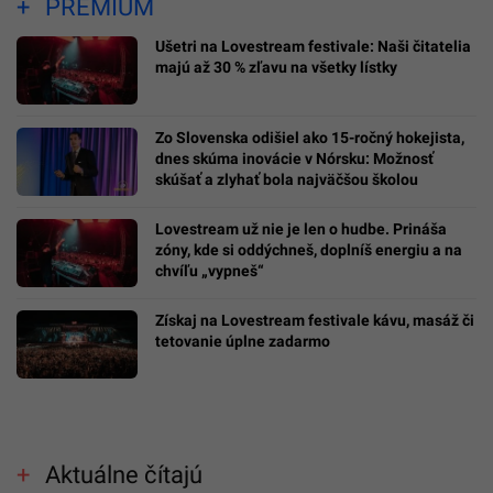
PREMIUM
Ušetri na Lovestream festivale: Naši čitatelia
majú až 30 % zľavu na všetky lístky
Zo Slovenska odišiel ako 15-ročný hokejista,
dnes skúma inovácie v Nórsku: Možnosť
skúšať a zlyhať bola najväčšou školou
Lovestream už nie je len o hudbe. Prináša
zóny, kde si oddýchneš, doplníš energiu a na
chvíľu „vypneš“
Získaj na Lovestream festivale kávu, masáž či
tetovanie úplne zadarmo
Aktuálne čítajú