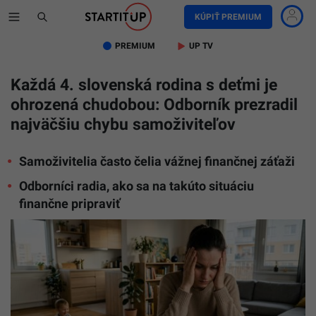
KÚPIŤ PREMIUM
PREMIUM
UP TV
Každá 4. slovenská rodina s deťmi je
ohrozená chudobou: Odborník prezradil
najväčšiu chybu samoživiteľov
Samoživitelia často čelia vážnej finančnej záťaži
Odborníci radia, ako sa na takúto situáciu
finančne pripraviť
Na
snímke
matka
s
dieťaťom
(lustračn
fotografi