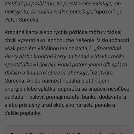
zistiť až pri probléme, že poistka síce existuje, ale
nekryje to, čo rodina reálne potrebuje,“
upozorňuje
Peter Gurecka.
Kreditná karta alebo rýchla pôžička môžu v ťažkej
chvíli vyzerať ako jednoduché riešenie. V skutočnosti
však problém väčšinou len odkladajú.
„Spotrebné
úvery alebo kreditné karty na bežné výdavky môžu
spustiť dlhovú špirálu. Rodič potom jeden dlh spláca
ďalším a finančný stres sa zhoršuje,“
uzatvára
Gurecka. Ak domácnosť nestíha platiť nájom,
energie alebo splátku, odporúča sa situáciu riešiť bez
odkladu – osloviť prenajímateľa, banku, dodávateľa
alebo príslušný úrad skôr, ako narastú penále a
ďalšie poplatky.