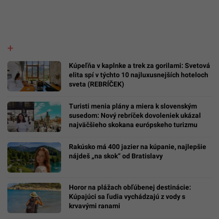
Kúpeľňa v kaplnke a trek za gorilami: Svetová
elita spí v týchto 10 najluxusnejších hoteloch
sveta (REBRÍČEK)
Turisti menia plány a miera k slovenským
susedom: Nový rebríček dovoleniek ukázal
najväčšieho skokana európskeho turizmu
Rakúsko má 400 jazier na kúpanie, najlepšie
nájdeš „na skok“ od Bratislavy
Horor na plážach obľúbenej destinácie:
Kúpajúci sa ľudia vychádzajú z vody s
krvavými ranami