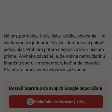
Nájom, potraviny, škola, lieky, krúžky, oblečenie – to
všetko musí v jednorodičovskej domácnosti pokryť
jediný plat. Problém pritom nespočíva len v nižšom
príjme. Rovnako závažné je, že rodina nemá žiadnu
finančnú oporu v momentoch, keď príde choroba,
PN, strata práce alebo výpadok výživného.
Dostaň Startitup do svojich Google odporúčaní
Pridať ako preferovaný zdroj
Startitup, odkaz sa otvorí v n