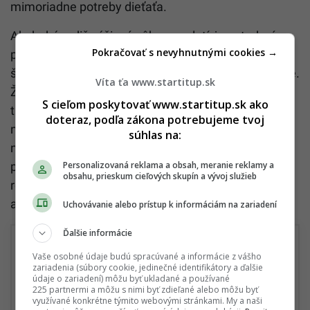
mimoriadne potreby dieťaťa.
Ak druhý rodič výživné vôbec neplatí, je potrebné
Pokračovať s nevyhnutnými cookies →
preveriť si nárok na náhradné výživné – dočasnú
štátnu pomoc, ktorou štát supluje neplatené výživné.
Víta ťa www.startitup.sk
Žiadosť sa podáva na úrade práce podľa miesta
S cieľom poskytovať www.startitup.sk ako
trvalého pobytu oprávnenej osoby, teda spravidla
doteraz, podľa zákona potrebujeme tvoj
nezaopatreného dieťaťa. Náhradné výživné sa
súhlas na:
nevypláca automaticky – rodič musí splniť zákonné
Personalizovaná reklama a obsah, meranie reklamy a
podmienky, napríklad disponovať právoplatným
obsahu, prieskum cieľových skupín a vývoj služieb
rozhodnutím o výživnom, preukázať neplatenie
aspoň tri mesiace a podať návrh na exekúciu.
Uchovávanie alebo prístup k informáciám na zariadení
Ďalšie informácie
Máš uzavreté životné poistenie?
Vaše osobné údaje budú spracúvané a informácie z vášho
zariadenia (súbory cookie, jedinečné identifikátory a ďalšie
údaje o zariadení) môžu byť ukladané a používané
Áno, považujem to za nevyhnutné.
225 partnermi a môžu s nimi byť zdieľané alebo môžu byť
využívané konkrétne týmito webovými stránkami. My a naši