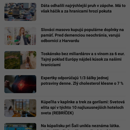
Dáta odhalili najrýchlejší pruh v zápche. Má to
však háčik a za hranicami hrozí pokuta
Slováci masovo kupujú populárne doplnky na
pamäť. Pred demenciou neochránia, varujú
odborníci z Harvardu
Toskánsko bez miliardárov a s vínom za 6 eur.
Tajný poklad Európy nájdeš kúsok za našimi
hraniciami
Expertky odporúčajú 1/3 šálky jednej
potraviny denne. Zlý cholesterol klesne o 7 %
Kúpeľňa v kaplnke a trek za gorilami: Svetová
elita spí v týchto 10 najluxusnejších hoteloch
sveta (REBRÍČEK)
Na kúpalisku pri Šali unikla neznáma látka.