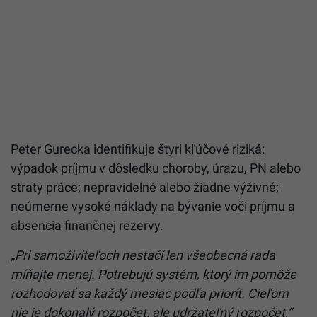
Peter Gurecka identifikuje štyri kľúčové riziká:
výpadok príjmu v dôsledku choroby, úrazu, PN alebo
straty práce; nepravidelné alebo žiadne výživné;
neúmerne vysoké náklady na bývanie voči príjmu a
absencia finančnej rezervy.
„Pri samoživiteľoch nestačí len všeobecná rada
míňajte menej. Potrebujú systém, ktorý im pomôže
rozhodovať sa každý mesiac podľa priorít. Cieľom
nie je dokonalý rozpočet, ale udržateľný rozpočet,“