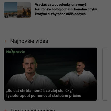
Vraciaš sa z dovolenky unavený?
Neuropsychológ odhalili banálne chyby,
ktorými si zbytočne ničíš oddych
Najnovšie videá
„Bolesť chrbta nemáš zo zlej stoličky,”
fyzioterapeut pomenoval skutočnú príčinu
Teraz najčítanejšie