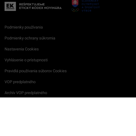
Podmienky používania
Podmienky ochrany súkromia
Nastavenia Cookies
Vyhlásenie o prístupnosti
Pravidlá používania súborov Cookies
VOP predplatného
Archív VOP predplatného
Reklamačný formulár
VOP reklamných služieb
Všeobecné podmienky súťaží