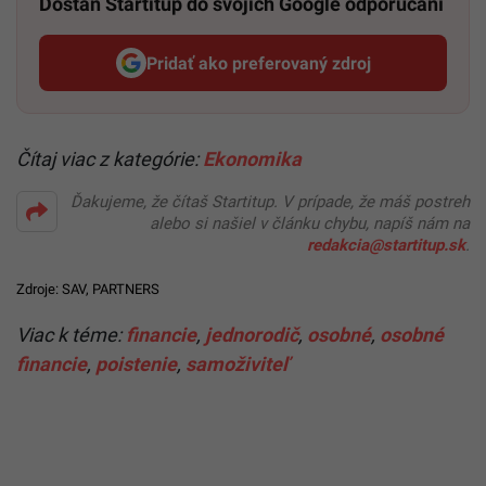
Dostaň Startitup do svojich Google odporúčaní
Pridať ako preferovaný zdroj
Startitup, odkaz sa otvorí v n
Čítaj viac z kategórie:
Ekonomika
Ďakujeme, že čítaš Startitup. V prípade, že máš postreh
alebo si našiel v článku chybu, napíš nám na
redakcia@startitup.sk
.
Zdroje:
SAV
,
PARTNERS
Viac k téme:
financie
,
jednorodič
,
osobné
,
osobné
financie
,
poistenie
,
samoživiteľ