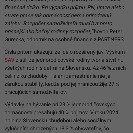
finančné riziko. Pri výpadku príjmu, PN, úraze alebo
strate práce tak domácnosť nemá prirodzenú
zálohu. Rozpočet samoživiteľa musí byť preto
prísnejší ako bežný rodinný rozpočet,“
hovorí Peter
Gurecka, odborník na osobné financie z PARTNERS.
Čísla pritom ukazujú, že ide o rozšírený jav. Výskum
SAV
zistil, že jednorodičovské rodiny tvoria štvrtinu
všetkých rodín s deťmi na Slovensku. Až 46 % z nich
čelí riziku chudoby – a ani zamestnanie nie je
zárukou stability, keďže pod jej hranicou žije 27 %
pracujúcich samoživiteľov.
Výdavky na bývanie pri 23 % jednorodičovských
domácností presahujú 40 % príjmov. V roku 2024
bolo na Slovensku chudobou alebo sociálnym
vylúčením ohrozených 18,3 % obyvateľov, čo