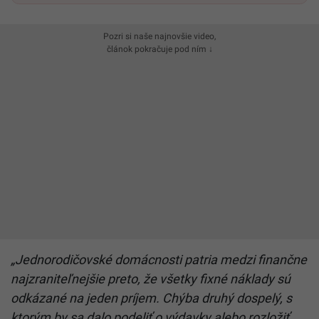
Pozri si naše najnovšie video,
článok pokračuje pod ním ↓
„Jednorodičovské domácnosti patria medzi finančne
najzraniteľnejšie preto, že všetky fixné náklady sú
odkázané na jeden príjem. Chýba druhý dospelý, s
ktorým by sa dalo podeliť o výdavky alebo rozložiť