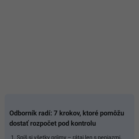
Odborník radí: 7 krokov, ktoré pomôžu
dostať rozpočet pod kontrolu
Spíš si všetky príjmy – rátaj len s peniazmi,