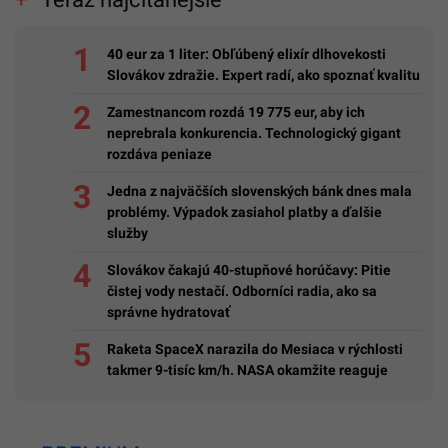
40 eur za 1 liter: Obľúbený elixír dlhovekosti
Slovákov zdražie. Expert radí, ako spoznať kvalitu
Zamestnancom rozdá 19 775 eur, aby ich
neprebrala konkurencia. Technologický gigant
rozdáva peniaze
Jedna z najväčších slovenských bánk dnes mala
problémy. Výpadok zasiahol platby a ďalšie
služby
Slovákov čakajú 40-stupňové horúčavy: Pitie
čistej vody nestačí. Odborníci radia, ako sa
správne hydratovať
Raketa SpaceX narazila do Mesiaca v rýchlosti
takmer 9-tisíc km/h. NASA okamžite reaguje