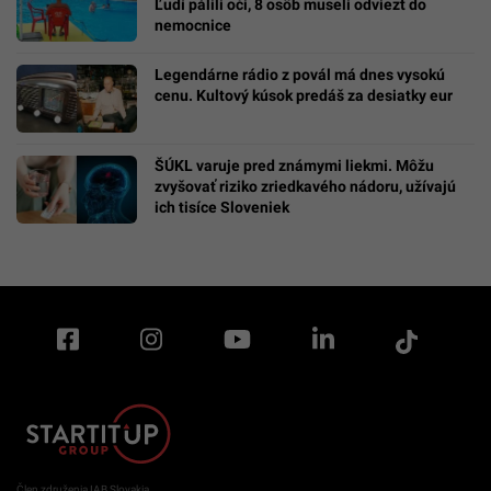
Ľudí pálili oči, 8 osôb museli odviezť do
nemocnice
Legendárne rádio z povál má dnes vysokú
cenu. Kultový kúsok predáš za desiatky eur
ŠÚKL varuje pred známymi liekmi. Môžu
zvyšovať riziko zriedkavého nádoru, užívajú
ich tisíce Sloveniek
Člen združenia IAB Slovakia