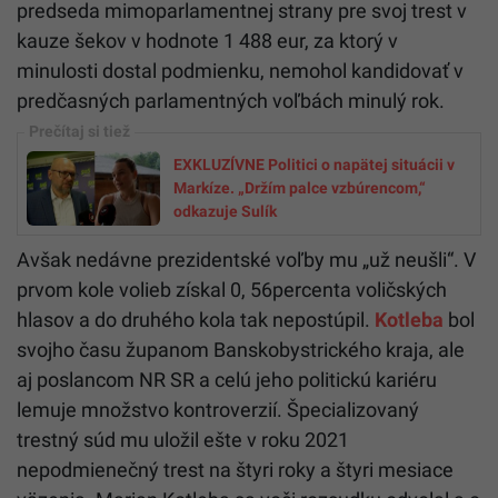
predseda mimoparlamentnej strany pre svoj trest v
kauze šekov v hodnote 1 488 eur, za ktorý v
minulosti dostal podmienku, nemohol kandidovať v
predčasných parlamentných voľbách minulý rok.
EXKLUZÍVNE Politici o napätej situácii v
Markíze. „Držím palce vzbúrencom,“
odkazuje Sulík
Avšak nedávne prezidentské voľby mu „už neušli“. V
prvom kole volieb získal 0, 56percenta voličských
hlasov a do druhého kola tak nepostúpil.
Kotleba
bol
svojho času županom Banskobystrického kraja, ale
aj poslancom NR SR a celú jeho politickú kariéru
lemuje množstvo kontroverzií. Špecializovaný
trestný súd mu uložil ešte v roku 2021
nepodmienečný trest na štyri roky a štyri mesiace