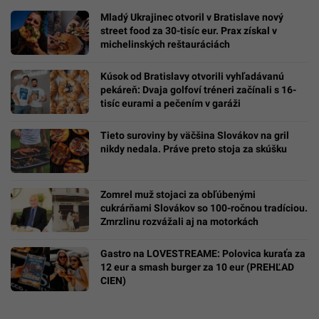
Mladý Ukrajinec otvoril v Bratislave nový
street food za 30-tisíc eur. Prax získal v
michelinských reštauráciách
Kúsok od Bratislavy otvorili vyhľadávanú
pekáreň: Dvaja golfoví tréneri začínali s 16-
tisíc eurami a pečením v garáži
Tieto suroviny by väčšina Slovákov na gril
nikdy nedala. Práve preto stoja za skúšku
Zomrel muž stojaci za obľúbenými
cukrárňami Slovákov so 100-ročnou tradíciou.
Zmrzlinu rozvážali aj na motorkách
Gastro na LOVESTREAME: Polovica kuraťa za
12 eur a smash burger za 10 eur (PREHĽAD
CIEN)