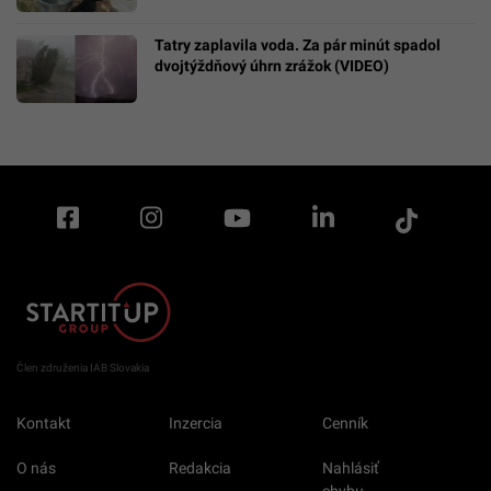
Tatry zaplavila voda. Za pár minút spadol
dvojtýždňový úhrn zrážok (VIDEO)
Člen združenia IAB Slovakia
Kontakt
Inzercia
Cenník
O nás
Redakcia
Nahlásiť