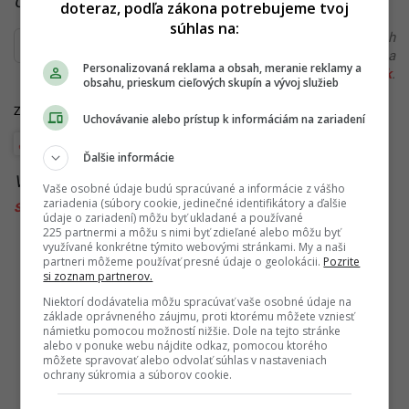
Čítaj viac z kategórie:
Hlavné správy a aktuality
doteraz, podľa zákona potrebujeme tvoj
súhlas na:
Ďakujeme, že čítaš Startitup. V prípade, že máš postreh
alebo si našiel v článku chybu, napíš nám na
Personalizovaná reklama a obsah, meranie reklamy a
redakcia@startitup.sk
.
obsahu, prieskum cieľových skupín a vývoj služieb
Zdroje:
Facebook/Slovenský folklór bez fejku
,
Archív Startitup
Uchovávanie alebo prístup k informáciám na zariadení
Marian Kotleba
Voľby do Európskeho parlamentu 2024
Ďalšie informácie
Viac k téme:
eurovoľby
,
Marián Kotleba
,
politika
,
Vaše osobné údaje budú spracúvané a informácie z vášho
zariadenia (súbory cookie, jedinečné identifikátory a ďalšie
slovensko
,
ukrajina
,
ukrajinský kroj
údaje o zariadení) môžu byť ukladané a používané
225 partnermi a môžu s nimi byť zdieľané alebo môžu byť
využívané konkrétne týmito webovými stránkami. My a naši
partneri môžeme používať presné údaje o geolokácii.
Pozrite
si zoznam partnerov.
Niektorí dodávatelia môžu spracúvať vaše osobné údaje na
základe oprávneného záujmu, proti ktorému môžete vzniesť
námietku pomocou možností nižšie. Dole na tejto stránke
alebo v ponuke webu nájdite odkaz, pomocou ktorého
môžete spravovať alebo odvolať súhlas v nastaveniach
ochrany súkromia a súborov cookie.