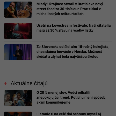
Mladý Ukrajinec otvoril v Bratislave nový
street food za 30-tisíc eur. Prax získal v
michelinských reštauráciách
Ušetri na Lovestream festivale: Naši čitatelia
majú až 30 % zľavu na všetky lístky
Zo Slovenska odišiel ako 15-ročný hokejista,
dnes skúma inovácie v Nórsku: Možnosť
skúšať a zlyhať bola najväčšou školou
Aktuálne čítajú
O 28 % menej slov: Vedci odhalili
znepokojujúci trend. Potichu mení spôsob,
akým komunikujeme
Lietanie ti na celé dni ochromí myseľ aj