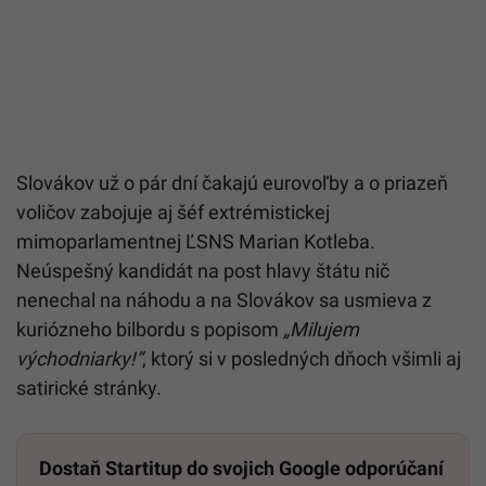
Slovákov už o pár dní čakajú eurovoľby a o priazeň
voličov zabojuje aj šéf extrémistickej
mimoparlamentnej ĽSNS Marian Kotleba.
Neúspešný kandidát na post hlavy štátu nič
nenechal na náhodu a na Slovákov sa usmieva z
kuriózneho bilbordu s popisom
„Milujem
východniarky!“
, ktorý si v posledných dňoch všimli aj
satirické stránky.
Dostaň Startitup do svojich Google odporúčaní