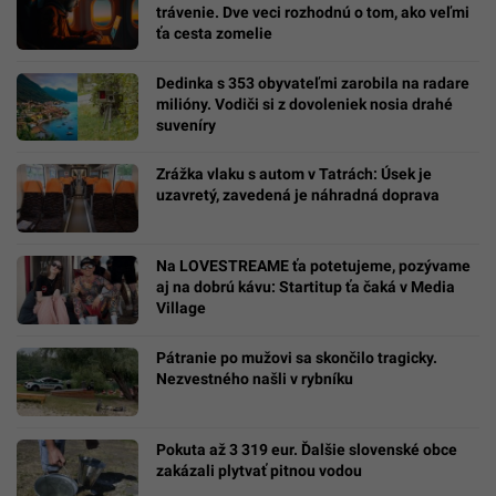
trávenie. Dve veci rozhodnú o tom, ako veľmi
ťa cesta zomelie
Dedinka s 353 obyvateľmi zarobila na radare
milióny. Vodiči si z dovoleniek nosia drahé
suveníry
Zrážka vlaku s autom v Tatrách: Úsek je
uzavretý, zavedená je náhradná doprava
Na LOVESTREAME ťa potetujeme, pozývame
aj na dobrú kávu: Startitup ťa čaká v Media
Village
Pátranie po mužovi sa skončilo tragicky.
Nezvestného našli v rybníku
Pokuta až 3 319 eur. Ďalšie slovenské obce
zakázali plytvať pitnou vodou