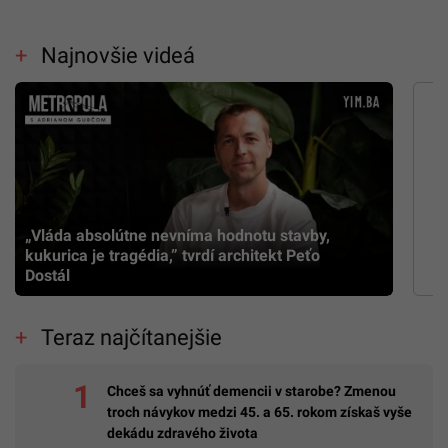
Najnovšie videá
„Vláda absolútne nevníma hodnotu stavby,
kukurica je tragédia,” tvrdí architekt Peťo
Dostál
Teraz najčítanejšie
Chceš sa vyhnúť demencii v starobe? Zmenou
troch návykov medzi 45. a 65. rokom získaš vyše
dekádu zdravého života