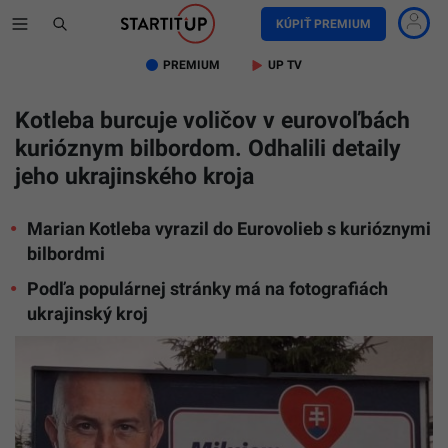
KÚPIŤ PREMIUM
PREMIUM
UP TV
Kotleba burcuje voličov v eurovoľbách
kurióznym bilbordom. Odhalili detaily
jeho ukrajinského kroja
Marian Kotleba vyrazil do Eurovolieb s kurióznymi
bilbordmi
Podľa populárnej stránky má na fotografiách
ukrajinský kroj