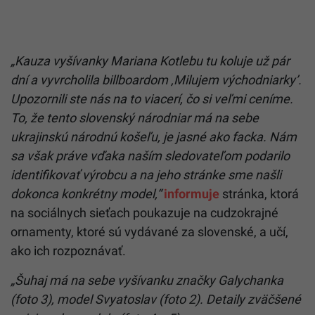
„Kauza vyšívanky Mariana Kotlebu tu koluje už pár
dní a vyvrcholila billboardom ‚Milujem východniarky’.
Upozornili ste nás na to viacerí, čo si veľmi ceníme.
To, že tento slovenský národniar má na sebe
ukrajinskú národnú košeľu, je jasné ako facka. Nám
sa však práve vďaka naším sledovateľom podarilo
identifikovať výrobcu a na jeho stránke sme našli
dokonca konkrétny model,“
informuje
stránka, ktorá
na sociálnych sieťach poukazuje na cudzokrajné
ornamenty, ktoré sú vydávané za slovenské, a učí,
ako ich rozpoznávať.
„Šuhaj má na sebe vyšívanku značky Galychanka
(foto 3), model Svyatoslav (foto 2). Detaily zväčšené