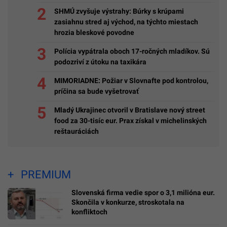
SHMÚ zvyšuje výstrahy: Búrky s krúpami
zasiahnu stred aj východ, na týchto miestach
hrozia bleskové povodne
Polícia vypátrala oboch 17-ročných mladíkov. Sú
podozriví z útoku na taxikára
MIMORIADNE: Požiar v Slovnafte pod kontrolou,
príčina sa bude vyšetrovať
Mladý Ukrajinec otvoril v Bratislave nový street
food za 30-tisíc eur. Prax získal v michelinských
reštauráciách
PREMIUM
Slovenská firma vedie spor o 3,1 milióna eur.
Skončila v konkurze, stroskotala na
konfliktoch