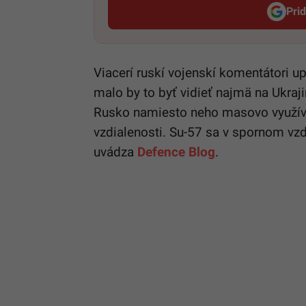
Pri
Viacerí ruskí vojenskí komentátori u
malo by to byť vidieť najmä na Ukraj
Rusko namiesto neho masovo využíva
vzdialenosti. Su-57 sa v spornom vz
uvádza
Defence Blog
.