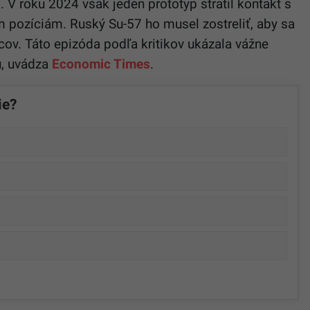
. V roku 2024 však jeden prototyp stratil kontakt s
 pozíciám. Ruský Su-57 ho musel zostreliť, aby sa
cov. Táto epizóda podľa kritikov ukázala vážne
u, uvádza
Economic Times
.
ie?