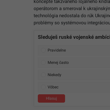
koncepte takzvaného lojálneho krídla
operátorom a smeroval k ukrajinským
technológia nedostala do rúk Ukrajin
problémy so systémovou integrácio
Sleduješ ruské vojenské ambíc
Pravidelne
Menej často
Niekedy
Vôbec
Hlasuj