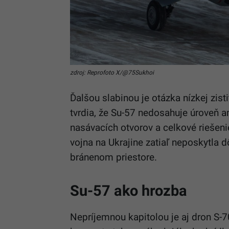
zdroj: Reprofoto X/@75Sukhoi
Ďalšou slabinou je otázka nízkej zist
tvrdia, že Su-57 nedosahuje úroveň a
nasávacích otvorov a celkové riešeni
vojna na Ukrajine zatiaľ neposkytla 
bránenom priestore.
Su-57 ako hrozba
Nepríjemnou kapitolou je aj dron S-70