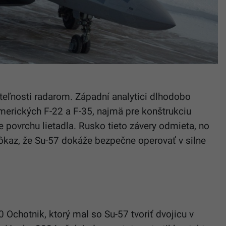
iteľnosti radarom. Západní analytici dlhodobo
merických F-22 a F-35, najmä pre konštrukciu
e povrchu lietadla. Rusko tieto závery odmieta, no
dôkaz, že Su-57 dokáže bezpečne operovať v silne
 Ochotnik, ktorý mal so Su-57 tvoriť dvojicu v