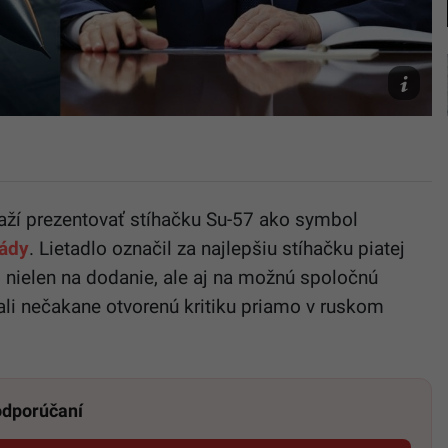
Putin
(Ilustrač
fotografi
Magnific.
SITA
naží prezentovať stíhačku Su-57 ako symbol
ády
. Lietadlo označil za najlepšiu stíhačku piatej
i nielen na dodanie, ale aj na možnú spoločnú
lali nečakane otvorenú kritiku priamo v ruskom
 odporúčaní