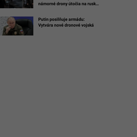
námorné drony útočia na ruské
ná
ciele na Kryme
a)
Putin posilňuje armádu:
com/AI,
Vytvára nové dronové vojská