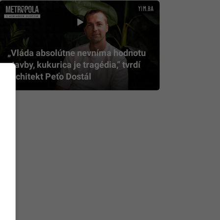
„Vláda absolútne nevníma hodnotu
stavby, kukurica je tragédia,” tvrdí
architekt Peťo Dostál