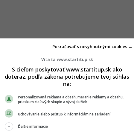
Pokračovať s nevyhnutnými cookies →
Víta ťa www.startitup.sk
S cieľom poskytovať www.startitup.sk ako
doteraz, podľa zákona potrebujeme tvoj súhlas
blogeri spochybňujú
na:
ý analytik
Maksim Kalašnikov. Ten porovnal Su-57
Personalizovaná reklama a obsah, meranie reklamy a obsahu,
prieskum cieľových skupín a vývoj služieb
e izraelské F-35 dokázali operovať proti iránskej
é Su-57 podobný výkon na Ukrajine nepredviedli.
Uchovávanie alebo prístup k informáciám na zariadení
činy, nie slová.
Ďalšie informácie