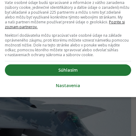
j samotnej technickej úrovne lietadla. Niektorí
Vaše osobné údaje budú spracúvané a informácie z vášho zariadenia
(súbory cookie, jedinečné identifikátory a ďalšie údaje o zariadení) môžu
všetky kritériá skutočnej stíhačky piatej generácie.
byť ukladané a používané 225 partnermi a môžu s nimi byť zdieľané
alebo môžu byť využívané konkrétne týmito webovými stránkami. My
 a stealth vlastnosti. Súčasné sériové lietadlá
a naši partneri môžeme používať presné údaje o geolokácii.
Pozrite si
zoznam partnerov.
tarších ruských konštrukcií, kým plánovaný nový
Niektorí dodávatelia môžu spracúvať vaše osobné údaje na základe
oprávneného záujmu, proti ktorému môžete vzniesť námietku pomocou
možností nižšie. Dole na tejto stránke alebo v ponuke webu nájdite
odkaz, pomocou ktorého môžete spravovať alebo odvolať súhlas
v nastaveniach ochrany súkromia a súborov cookie.
Súhlasím
Nastavenia