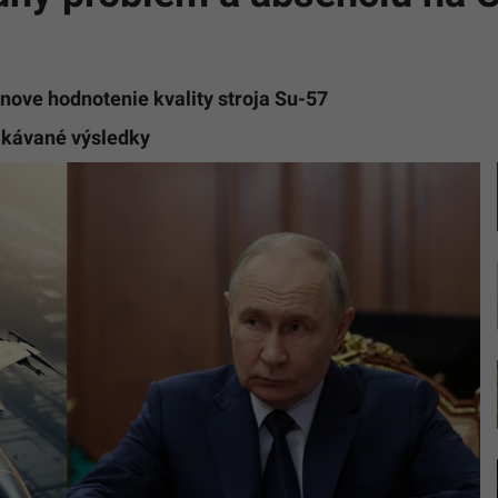
nove hodnotenie kvality stroja Su-57
akávané výsledky
Na
snímke
stíhačka
a
Vladimir