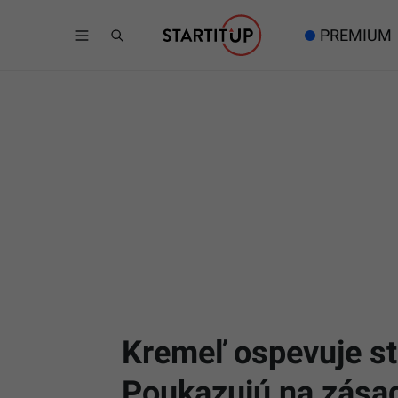
PREMIUM
Kremeľ ospevuje stí
Poukazujú na zásad