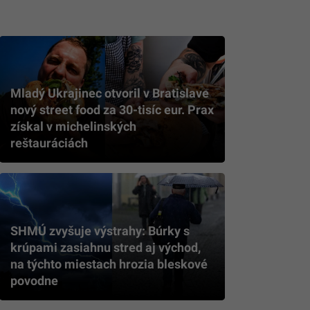
Mladý Ukrajinec otvoril v Bratislave
nový street food za 30-tisíc eur. Prax
získal v michelinských
reštauráciách
SHMÚ zvyšuje výstrahy: Búrky s
krúpami zasiahnu stred aj východ,
na týchto miestach hrozia bleskové
povodne