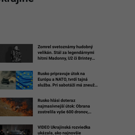
Zomrel svetoznámy hudobný
velikán. Stál za legendárnymi
hitmi Madonny, U2 či Brintey
Spears
Rusko pripravuje útok na
Európu a NATO, tvrdí tajná
služba. Pri sabotáži má zneužiť
cudziu vlajku
Rusko hlási doteraz
najmasívnejší útok: Obrana
zostrelila vyše 600 dronov,
plamene zachvátili jednu z
najväčších rafinérií
VIDEO Ukrajinská rozviedka
ukázala, ako najnovšie