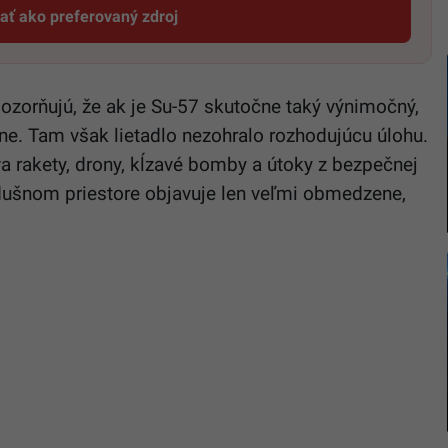
dať ako preferovaný zdroj
Startitup, odkaz sa otvorí v novom okne
pozorňujú, že ak je Su-57 skutočne taký výnimočný,
ine. Tam však lietadlo nezohralo rozhodujúcu úlohu.
 rakety, drony, kĺzavé bomby a útoky z bezpečnej
dušnom priestore objavuje len veľmi obmedzene,