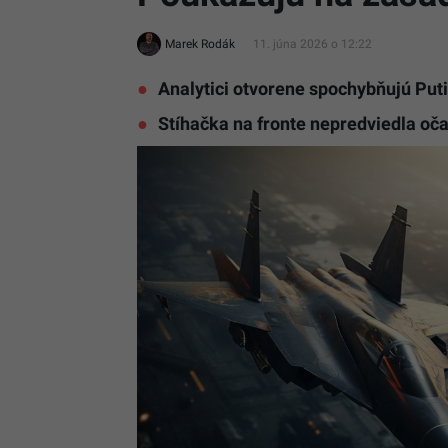
Marek Rodák
11. júna 2026 o 12:22
Analytici otvorene spochybňujú Puti
Stíhačka na fronte nepredviedla oč