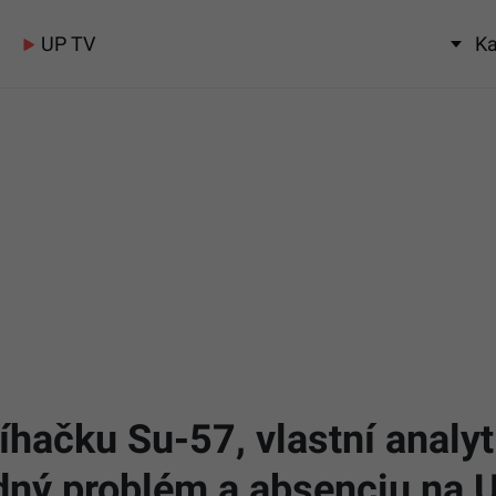
UP TV
Ka
hačku Su-57, vlastní analyt
ný problém a absenciu na U