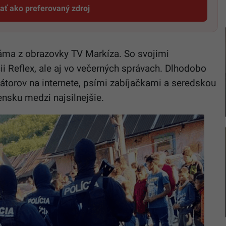
dať ako preferovaný zdroj
Startitup, odkaz sa otvorí v novom okne
áma z obrazovky TV Markíza. So svojimi
ii Reflex, ale aj vo večerných správach. Dlhodobo
átorov na internete, psími zabíjačkami a seredskou
ensku medzi najsilnejšie.