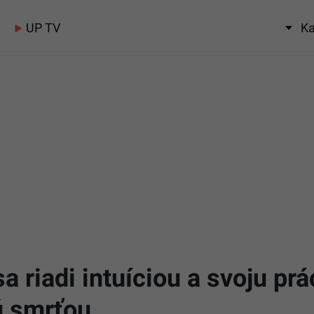
UP TV
Ka
a riadi intuíciou a svoju prá
ú smrťou