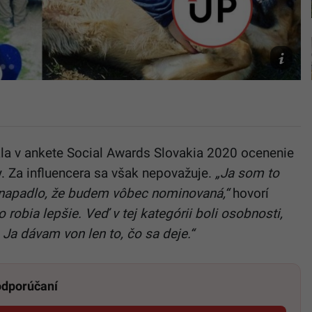
Instagram
la v ankete Social Awards Slovakia 2020 ocenenie
y. Za influencera sa však nepovažuje.
„Ja som to
enapadlo, že budem vôbec nominovaná,“
hovorí
 robia lepšie. Veď v tej kategórii boli osobnosti,
 Ja dávam von len to, čo sa deje.“
 odporúčaní