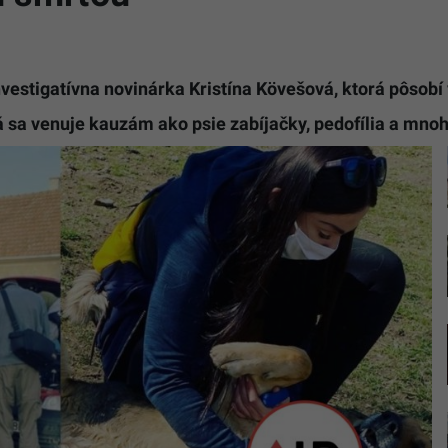
stigatívna novinárka Kristína Kövešová, ktorá pôsobí
rá sa venuje kauzám ako psie zabíjačky, pedofília a mno