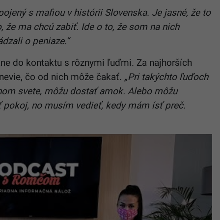
ojený s mafiou v histórii Slovenska. Je jasné, že to
, že ma chcú zabiť. Ide o to, že som na nich
dzali o peniaze.“
ne do kontaktu s rôznymi ľuďmi. Za najhorších
 nevie, čo od nich môže čakať.
„Pri takýchto ľuďoch
 inom svete, môžu dostať amok. Alebo môžu
ť pokoj, no musím vedieť, kedy mám ísť preč.