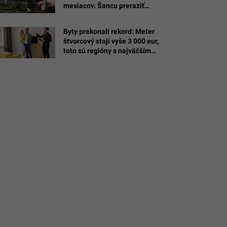
mesiacov. Šancu preraziť
dostane 15 slovenských tímov
Byty prekonali rekord: Meter
štvorcový stojí vyše 3 000 eur,
/Kristinakovesova
toto sú regióny s najväčším
rastom