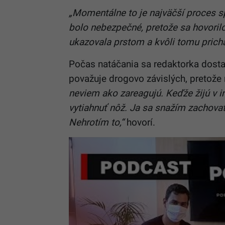
„Momentálne to je najväčší proces sp
bolo nebezpečné, pretože sa hovorilo
ukazovala prstom a kvôli tomu prichá
Počas natáčania sa redaktorka dosta
považuje drogovo závislých, pretože
neviem ako zareagujú. Keďže žijú v
vytiahnuť nôž. Ja sa snažím zachova
Nehrotím to,“
hovorí.