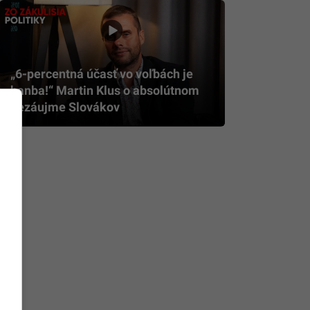
„6-percentná účasť vo voľbách je
hanba!“ Martin Klus o absolútnom
nezáujme Slovákov