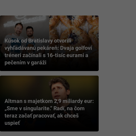
Kúsok od Bratislavy otvorili
vyhľadávanú pekáreň: Dvaja golfoví
tréneri začínali s 16-tisíc eurami a
pečením v garáži
Altman s majetkom 2,9 miliardy eur:
„Sme v singularite.“ Radí, na čom
teraz začať pracovať, ak chceš
uspieť