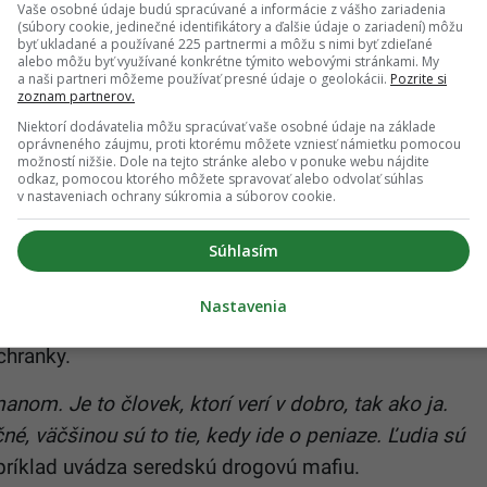
Vaše osobné údaje budú spracúvané a informácie z vášho zariadenia
(súbory cookie, jedinečné identifikátory a ďalšie údaje o zariadení) môžu
byť ukladané a používané 225 partnermi a môžu s nimi byť zdieľané
alebo môžu byť využívané konkrétne týmito webovými stránkami. My
a naši partneri môžeme používať presné údaje o geolokácii.
Pozrite si
zoznam partnerov.
Niektorí dodávatelia môžu spracúvať vaše osobné údaje na základe
oprávneného záujmu, proti ktorému môžete vzniesť námietku pomocou
možností nižšie. Dole na tejto stránke alebo v ponuke webu nájdite
odkaz, pomocou ktorého môžete spravovať alebo odvolať súhlas
v nastaveniach ochrany súkromia a súborov cookie.
Súhlasím
Nastavenia
Slovensku je náročná a nebezpečná. Kristína sa
chranky.
om. Je to človek, ktorí verí v dobro, tak ako ja.
é, väčšinou sú to tie, kedy ide o peniaze. Ľudia sú
 príklad uvádza seredskú drogovú mafiu.