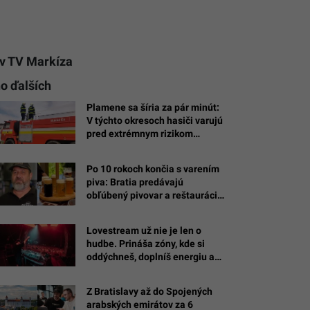
 v TV Markíza
ho ďalších
Plamene sa šíria za pár minút:
V týchto okresoch hasiči varujú
pred extrémnym rizikom
požiarov, stačí jediný ohorok
Po 10 rokoch končia s varením
piva: Bratia predávajú
obľúbený pivovar a reštaurácie
na Bazoši
Lovestream už nie je len o
hudbe. Prináša zóny, kde si
oddýchneš, doplníš energiu a
na chvíľu „vypneš“
Z Bratislavy až do Spojených
arabských emirátov za 6