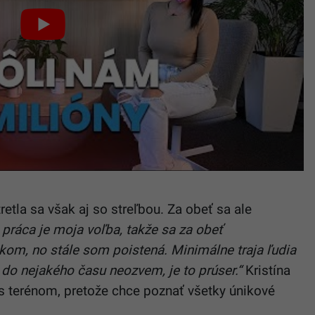
retla sa však aj so streľbou. Za obeť sa ale
o práca je moja voľba, takže sa za obeť
om, no stále som poistená. Minimálne traja ľudia
 do nejakého času neozvem, je to prúser.“
Kristína
 terénom, pretože chce poznať všetky únikové