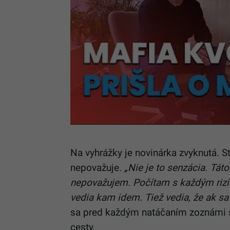
Na vyhrážky je novinárka zvyknutá. St
nepovažuje.
„Nie je to senzácia. Tát
nepovažujem. Počítam s každým rizik
vedia kam idem. Tiež vedia, že ak sa
sa pred každým natáčaním zoznámi s
cesty.