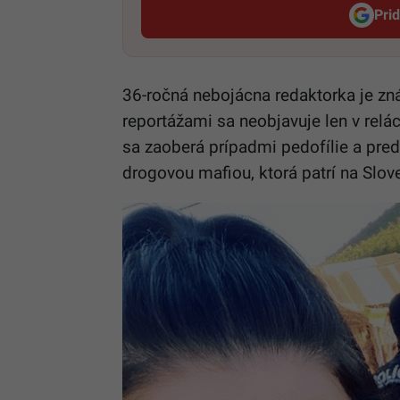
Pri
36-ročná nebojácna redaktorka je zn
reportážami sa neobjavuje len v relác
sa zaoberá prípadmi pedofílie a pred
drogovou mafiou, ktorá patrí na Slov