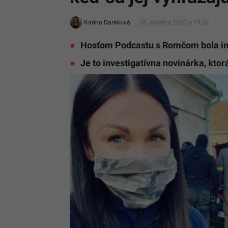
Karina Daráková
28. októbra 2020 o 19:32
Hosťom Podcastu s Romčom bola inve
Je to investigatívna novinárka, kto