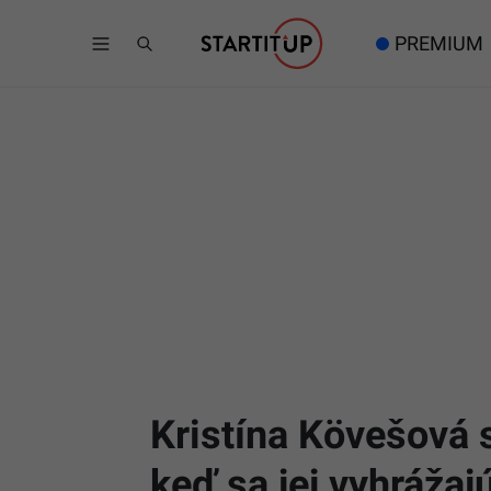
PREMIUM
Kristína Kövešová s
keď sa jej vyhrážaj