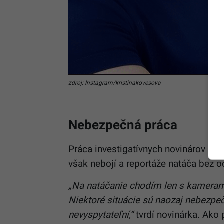
zdroj: Instagram/kristinakovesova
Nebezpečná práca
Práca investigatívnych novinárov na 
však nebojí a reportáže natáča bez o
„Na natáčanie chodím len s kameraman
Niektoré situácie sú naozaj nebezpečn
nevyspytateľní,“
tvrdí novinárka. Ako