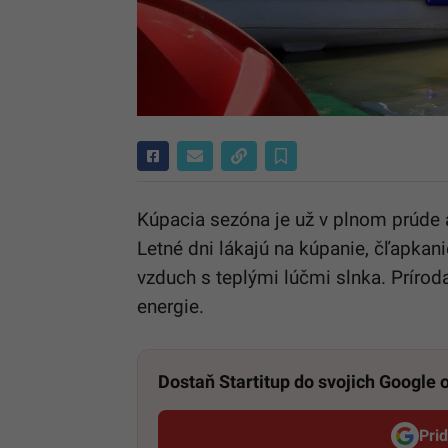
Kúpacia sezóna je už v plnom prúde a
Letné dni lákajú na kúpanie, čľapkani
vzduch s teplými lúčmi slnka. Príro
energie.
Dostaň Startitup do svojich Google
Pri