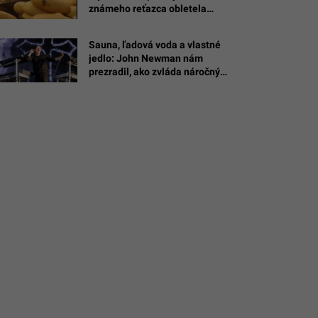
známeho reťazca obletela
á
internet
a
Sauna, ľadová voda a vlastné
n
jedlo: John Newman nám
prezradil, ako zvláda náročný
režim pred šou na Lovestreame