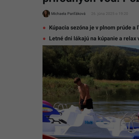
Michaela Pariľáková
26. júna 2025 o 19:20
Kúpacia sezóna je v plnom prúde a ľ
Letné dni lákajú na kúpanie a relax 