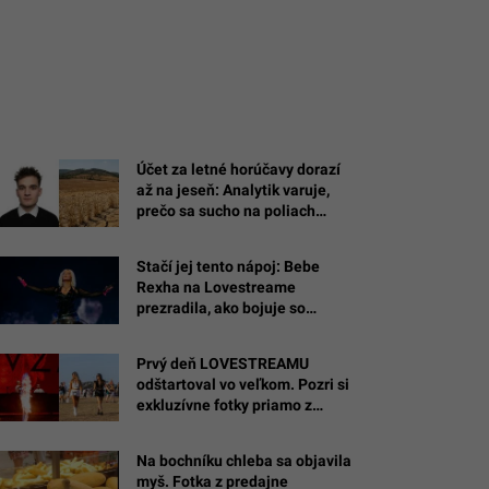
Účet za letné horúčavy dorazí
až na jeseň: Analytik varuje,
prečo sa sucho na poliach
prejaví na cenovkách o 3 až 6
mesiacov
Stačí jej tento nápoj: Bebe
Rexha na Lovestreame
prezradila, ako bojuje so
stresom
Prvý deň LOVESTREAMU
odštartoval vo veľkom. Pozri si
exkluzívne fotky priamo z
miesta diania
Na bochníku chleba sa objavila
myš. Fotka z predajne