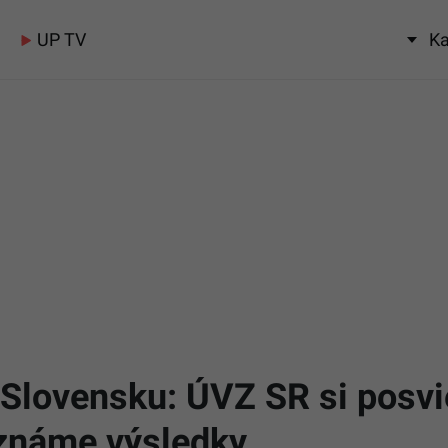
UP TV
Ka
Slovensku: ÚVZ SR si posviet
oznáme výsledky