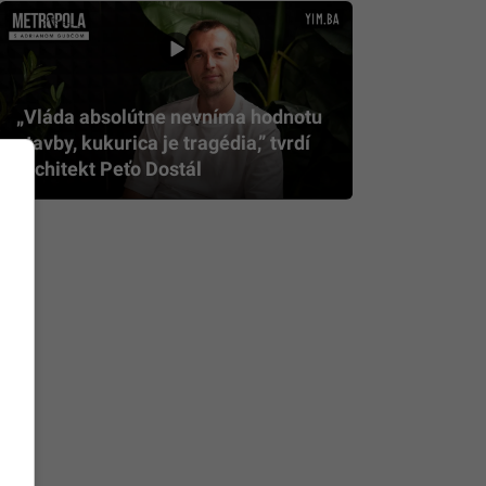
„Vláda absolútne nevníma hodnotu
stavby, kukurica je tragédia,” tvrdí
architekt Peťo Dostál