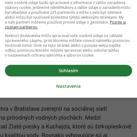
Vaše osobné údaje budú spracúvané a informácie z vášho zariadenia
(súbory cookie, jedinečné identifikátory a ďalšie údaje o zariadení) môžu
tečúcej vody, do vody, ktorá na teba pôsobí odpudivo,
byť ukladané a používané 225 partnermi a môžu s nimi byť zdieľané
oženými riasami či sinicami, do vodných plôch, v
alebo môžu byť využívané konkrétne týmito webovými stránkami. My
a naši partneri môžeme používať presné údaje o geolokácii.
Pozrite si
ky alebo zvieratá,
zoznam partnerov.
aj sa prudkému ochladeniu organizmu,
Niektorí dodávatelia môžu spracúvať vaše osobné údaje na základe
oprávneného záujmu, proti ktorému môžete vzniesť námietku pomocou
ia a upozornenia v okolí vodnej plochy,
možností nižšie. Dole na tejto stránke alebo v ponuke webu nájdite
ažďuje vodné vtáctvo.
odkaz, pomocou ktorého môžete spravovať alebo odvolať súhlas
v nastaveniach ochrany súkromia a súborov cookie.
 verejného zdravotníctva Bratislava hl. m.
Súhlasím
Nastavenia
kúpanie naprieč Slovenskom
a v Bratislave zverejnil na sociálnej sieti
 na prírodných vodných plochách. Medzi
ad Zlaté piesky a Kuchajda, ktoré sú štrkopieskové
u kvalitou vody. Rovnako vyhovujúce sú aj