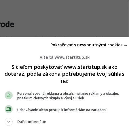
rode
održiavanie určitých zásad, aby si sa vyhol
Pokračovať s nevyhnutnými cookies →
 aj
Regionálny úrad verejného zdravotníctva
pri kúpaní v prírode je dôležité dodržiavať
Víta ťa www.startitup.sk
S cieľom poskytovať www.startitup.sk ako
doteraz, podľa zákona potrebujeme tvoj súhlas
torého sa očakáva veľký počet kúpajúcich a
na:
do 15. septembra,“
informuje na oficiálnej stránke
Personalizovaná reklama a obsah, meranie reklamy a obsahu,
prieskum cieľových skupín a vývoj služieb
 uvádza aj Regionálny úrad verejného
Uchovávanie alebo prístup k informáciám na zariadení
Ďalšie informácie