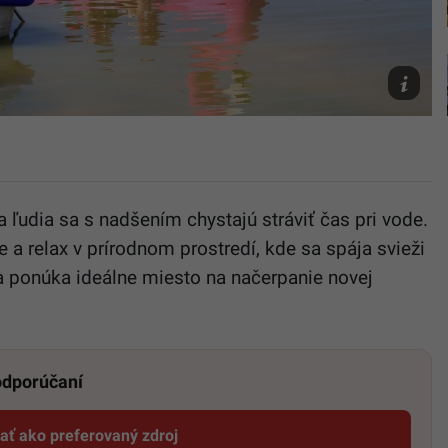
Ilustračn
fotografi
TASR/Já
Krošlák
 ľudia sa s nadšením chystajú stráviť čas pri vode.
e a relax v prírodnom prostredí, kde sa spája svieži
da ponúka ideálne miesto na načerpanie novej
 odporúčaní
dať ako preferovaný zdroj
Startitup, odkaz sa otvorí v novom okne