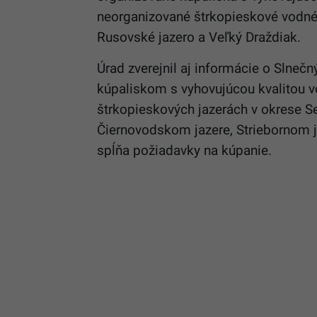
neorganizované štrkopieskové vodné 
Rusovské jazero a Veľký Draždiak.
Úrad zverejnil aj informácie o Slneč
kúpaliskom s vyhovujúcou kvalitou v
štrkopieskových jazerách v okrese S
Čiernovodskom jazere, Striebornom ja
spĺňa požiadavky na kúpanie.