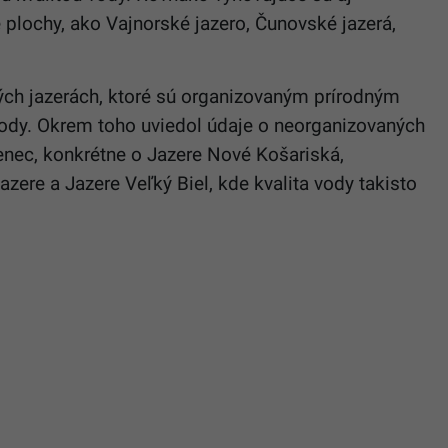
plochy, ako Vajnorské jazero, Čunovské jazerá,
ných jazerách, ktoré sú organizovaným prírodným
ody. Okrem toho uviedol údaje o neorganizovaných
enec, konkrétne o Jazere Nové Košariská,
zere a Jazere Veľký Biel, kde kvalita vody takisto