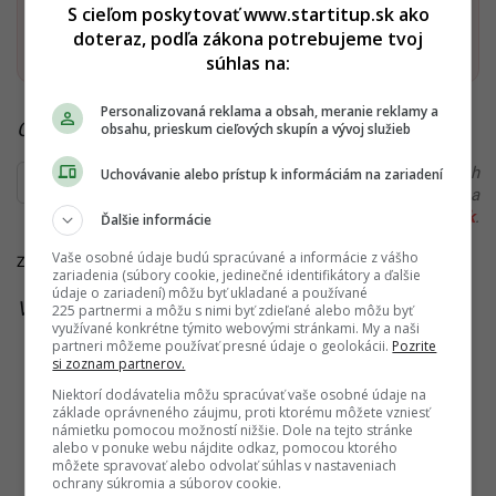
S cieľom poskytovať www.startitup.sk ako
Pridať ako preferovaný zdroj
doteraz, podľa zákona potrebujeme tvoj
Startitup, odkaz sa otvorí v n
súhlas na:
Personalizovaná reklama a obsah, meranie reklamy a
Čítaj viac z kategórie:
Zo sveta
obsahu, prieskum cieľových skupín a vývoj služieb
Ďakujeme, že čítaš Startitup. V prípade, že máš postreh
Uchovávanie alebo prístup k informáciám na zariadení
alebo si našiel v článku chybu, napíš nám na
redakcia@startitup.sk
.
Ďalšie informácie
Vaše osobné údaje budú spracúvané a informácie z vášho
Zdroje:
Wired
,
Daily Reporter
,
The Guardian
zariadenia (súbory cookie, jedinečné identifikátory a ďalšie
údaje o zariadení) môžu byť ukladané a používané
Viac k téme:
ai
,
dátové centrá
,
umelá inteligencia
225 partnermi a môžu s nimi byť zdieľané alebo môžu byť
využívané konkrétne týmito webovými stránkami. My a naši
partneri môžeme používať presné údaje o geolokácii.
Pozrite
si zoznam partnerov.
Niektorí dodávatelia môžu spracúvať vaše osobné údaje na
základe oprávneného záujmu, proti ktorému môžete vzniesť
námietku pomocou možností nižšie. Dole na tejto stránke
alebo v ponuke webu nájdite odkaz, pomocou ktorého
môžete spravovať alebo odvolať súhlas v nastaveniach
ochrany súkromia a súborov cookie.