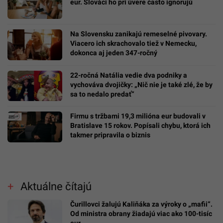
eur. Slováci ho pri úvere často ignorujú
Na Slovensku zanikajú remeselné pivovary.
Viacero ich skrachovalo tiež v Nemecku,
dokonca aj jeden 347-ročný
22-ročná Natália vedie dva podniky a
vychováva dvojičky: „Nič nie je také zlé, že by
sa to nedalo predať“
Firmu s tržbami 19,3 milióna eur budovali v
Bratislave 15 rokov. Popísali chybu, ktorá ich
takmer pripravila o biznis
Aktuálne čítajú
Čurillovci žalujú Kaliňáka za výroky o „mafii“.
Od ministra obrany žiadajú viac ako 100-tisíc
eur