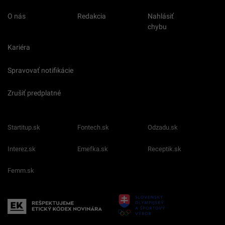
O nás
Redakcia
Nahlásiť
chybu
Kariéra
Spravovať notifikácie
Zrušiť predplatné
Startitup.sk
Fontech.sk
Odzadu.sk
Interez.sk
Emefka.sk
Receptik.sk
Femm.sk