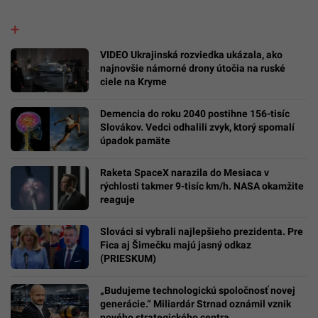
VIDEO Ukrajinská rozviedka ukázala, ako
najnovšie námorné drony útočia na ruské
ciele na Kryme
Demencia do roku 2040 postihne 156-tisíc
Slovákov. Vedci odhalili zvyk, ktorý spomalí
úpadok pamäte
Raketa SpaceX narazila do Mesiaca v
rýchlosti takmer 9-tisíc km/h. NASA okamžite
reaguje
Slováci si vybrali najlepšieho prezidenta. Pre
Fica aj Šimečku majú jasný odkaz
(PRIESKUM)
„Budujeme technologickú spoločnosť novej
generácie.“ Miliardár Strnad oznámil vznik
nového strategického centra