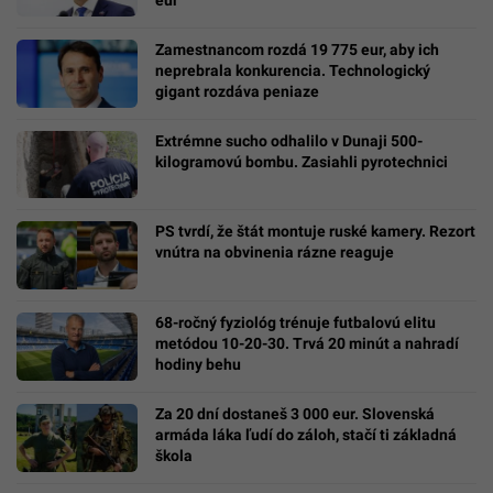
Zamestnancom rozdá 19 775 eur, aby ich
neprebrala konkurencia. Technologický
gigant rozdáva peniaze
Extrémne sucho odhalilo v Dunaji 500-
kilogramovú bombu. Zasiahli pyrotechnici
PS tvrdí, že štát montuje ruské kamery. Rezort
vnútra na obvinenia rázne reaguje
68-ročný fyziológ trénuje futbalovú elitu
metódou 10-20-30. Trvá 20 minút a nahradí
hodiny behu
Za 20 dní dostaneš 3 000 eur. Slovenská
armáda láka ľudí do záloh, stačí ti základná
škola