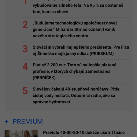
vybudovanie silného tela: Na 95 % sa dostaneš
tam, kam sa chceš
„Budujeme technologickú spoločnosť novej
generácie.“ Miliardár Strnad oznámil vznik
nového strategického centra
Slováci si vybrali najlepšieho prezidenta. Pre Fica
aj Šimečku majú jasný odkaz (PRIESKUM)
Plat až 3 200 eur: Toto sú najlepšie platené
profesie, v ktorých chýbajú zamestnanci
(REBRÍČEK)
Slovákov čakajú 40-stupňové horúčavy: Pitie
čistej vody nestačí. Odborníci radia, ako sa
správne hydratovať
PREMIUM
Pravidlo 40-30-20-10 dokáže ušetriť tisíce