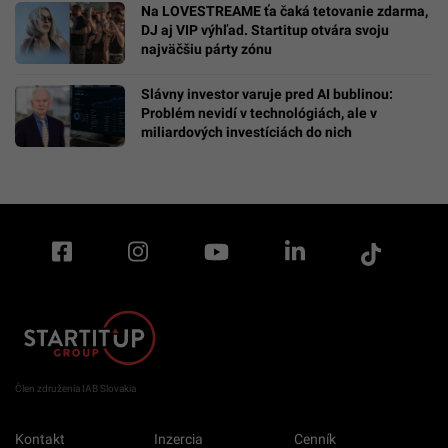
Na LOVESTREAME ťa čaká tetovanie zdarma,
DJ aj VIP výhľad. Startitup otvára svoju
najväčšiu párty zónu
Slávny investor varuje pred AI bublinou:
Problém nevidí v technológiách, ale v
miliardových investíciách do nich
Člen združenia IAB Slovakia
Kontakt
Inzercia
Cenník