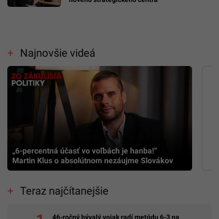
Najnovšie videá
„6-percentná účasť vo voľbách je hanba!“
Martin Klus o absolútnom nezáujme Slovákov
Teraz najčítanejšie
46-ročný bývalý vojak radí metódu 6-3 na