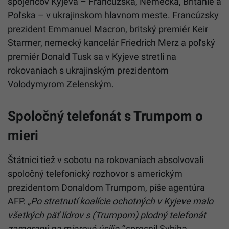
spojencov Kyjeva – Francúzska, Nemecka, Británie a
Poľska – v ukrajinskom hlavnom meste. Francúzsky
prezident Emmanuel Macron, britský premiér Keir
Starmer, nemecký kancelár Friedrich Merz a poľský
premiér Donald Tusk sa v Kyjeve stretli na
rokovaniach s ukrajinským prezidentom
Volodymyrom Zelenským.
Spoločný telefonát s Trumpom o
mieri
Štátnici tiež v sobotu na rokovaniach absolvovali
spoločný telefonický rozhovor s americkým
prezidentom Donaldom Trumpom, píše agentúra
AFP.
„Po stretnutí koalície ochotných v Kyjeve malo
všetkých päť lídrov s (Trumpom) plodný telefonát
zameraný na mierové úsilie,“
spresnil Sybiha.