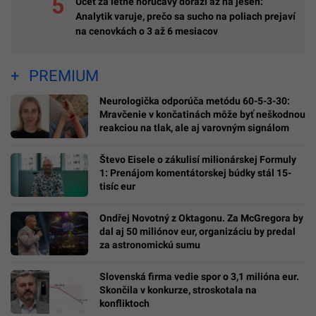
Účet za letné horúčavy dorazí až na jeseň:
Analytik varuje, prečo sa sucho na poliach prejaví
na cenovkách o 3 až 6 mesiacov
PREMIUM
Neurologička odporúča metódu 60-5-3-30:
Mravčenie v končatinách môže byť neškodnou
reakciou na tlak, ale aj varovným signálom
Števo Eisele o zákulisí milionárskej Formuly
1: Prenájom komentátorskej búdky stál 15-
tisíc eur
Ondřej Novotný z Oktagonu. Za McGregora by
dal aj 50 miliónov eur, organizáciu by predal
za astronomickú sumu
Slovenská firma vedie spor o 3,1 milióna eur.
Skončila v konkurze, stroskotala na
konfliktoch