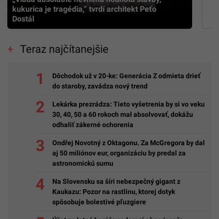
kukurica je tragédia,” tvrdí architekt Peťo
Dostál
Teraz najčítanejšie
Dôchodok už v 20-ke: Generácia Z odmieta drieť
do staroby, zavádza nový trend
Lekárka prezrádza: Tieto vyšetrenia by si vo veku
30, 40, 50 a 60 rokoch mal absolvovať, dokážu
odhaliť zákerné ochorenia
Ondřej Novotný z Oktagonu. Za McGregora by dal
aj 50 miliónov eur, organizáciu by predal za
astronomickú sumu
Na Slovensku sa šíri nebezpečný gigant z
Kaukazu: Pozor na rastlinu, ktorej dotyk
spôsobuje bolestivé pľuzgiere