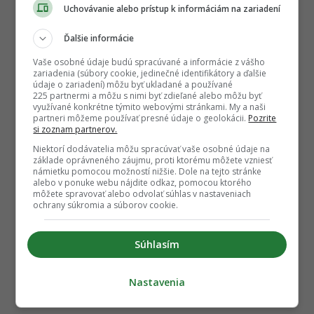
Uchovávanie alebo prístup k informáciám na zariadení
Ďalšie informácie
Vaše osobné údaje budú spracúvané a informácie z vášho
zariadenia (súbory cookie, jedinečné identifikátory a ďalšie
údaje o zariadení) môžu byť ukladané a používané
225 partnermi a môžu s nimi byť zdieľané alebo môžu byť
využívané konkrétne týmito webovými stránkami. My a naši
partneri môžeme používať presné údaje o geolokácii.
Pozrite
si zoznam partnerov.
Niektorí dodávatelia môžu spracúvať vaše osobné údaje na
základe oprávneného záujmu, proti ktorému môžete vzniesť
námietku pomocou možností nižšie. Dole na tejto stránke
alebo v ponuke webu nájdite odkaz, pomocou ktorého
môžete spravovať alebo odvolať súhlas v nastaveniach
ochrany súkromia a súborov cookie.
Súhlasím
Nastavenia