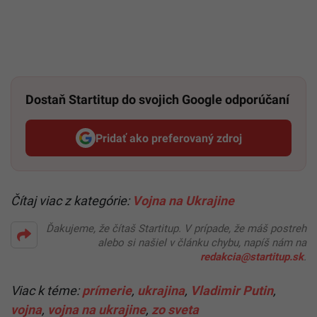
Dostaň Startitup do svojich Google odporúčaní
Pridať ako preferovaný zdroj
Startitup, odkaz sa otvorí v n
Čítaj viac z kategórie:
Vojna na Ukrajine
Ďakujeme, že čítaš Startitup. V prípade, že máš postreh
alebo si našiel v článku chybu, napíš nám na
redakcia@startitup.sk
.
Viac k téme:
prímerie
,
ukrajina
,
Vladimir Putin
,
vojna
,
vojna na ukrajine
,
zo sveta