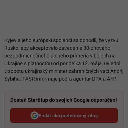
Kyjev a jeho európski spojenci sa dohodli, že vyzvú
Rusko, aby akceptovalo zavedenie 30-dňového
bezpodmienečného úplného prímeria v bojoch na
Ukrajine s platnosťou od pondelka 12. mája, uviedol
v sobotu ukrajinský minister zahraničných vecí Andrij
Sybiha. TASR informuje podľa agentúr DPA a AFP.
Dostaň Startitup do svojich Google odporúčaní
Pridať ako preferovaný zdroj
Startitup, odkaz sa otvorí v n