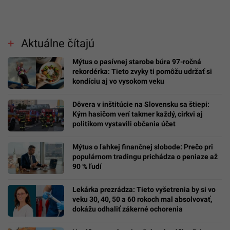
Aktuálne čítajú
Mýtus o pasívnej starobe búra 97-ročná
rekordérka: Tieto zvyky ti pomôžu udržať si
kondíciu aj vo vysokom veku
Dôvera v inštitúcie na Slovensku sa štiepi:
Kým hasičom verí takmer každý, cirkvi aj
politikom vystavili občania účet
Mýtus o ľahkej finančnej slobode: Prečo pri
populárnom tradingu prichádza o peniaze až
90 % ľudí
Lekárka prezrádza: Tieto vyšetrenia by si vo
veku 30, 40, 50 a 60 rokoch mal absolvovať,
dokážu odhaliť zákerné ochorenia