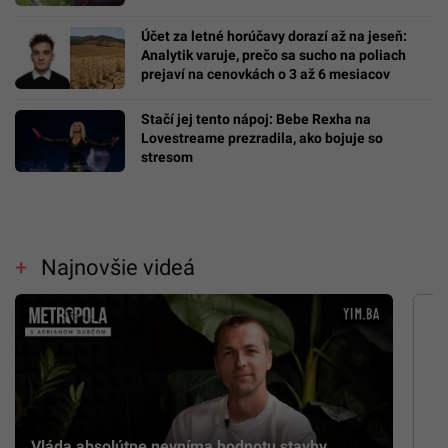
Účet za letné horúčavy dorazí až na jeseň:
Analytik varuje, prečo sa sucho na poliach
prejaví na cenovkách o 3 až 6 mesiacov
Stačí jej tento nápoj: Bebe Rexha na
Lovestreame prezradila, ako bojuje so
stresom
Najnovšie videá
„Vláda absolútne nevníma hodnotu stavby,