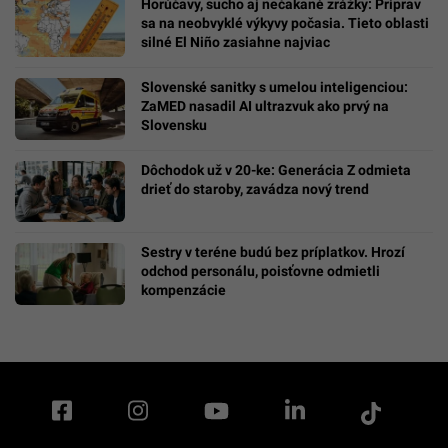
Horúčavy, sucho aj nečakané zrážky: Priprav
sa na neobvyklé výkyvy počasia. Tieto oblasti
silné El Niño zasiahne najviac
Slovenské sanitky s umelou inteligenciou:
ZaMED nasadil AI ultrazvuk ako prvý na
Slovensku
Dôchodok už v 20-ke: Generácia Z odmieta
drieť do staroby, zavádza nový trend
Sestry v teréne budú bez príplatkov. Hrozí
odchod personálu, poisťovne odmietli
kompenzácie