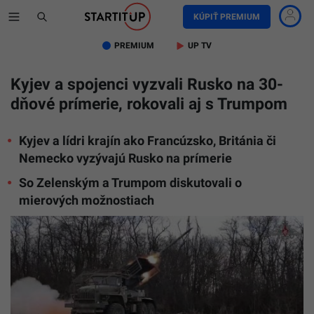
KÚPIŤ PREMIUM
PREMIUM
UP TV
Kyjev a spojenci vyzvali Rusko na 30-
dňové prímerie, rokovali aj s Trumpom
Kyjev a lídri krajín ako Francúzsko, Británia či
Nemecko vyzývajú Rusko na prímerie
So Zelenským a Trumpom diskutovali o
mierových možnostiach