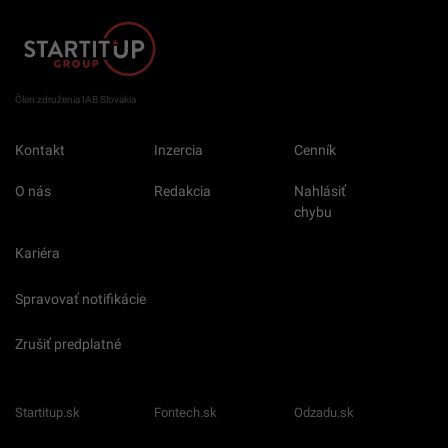
Člen združenia IAB Slovakia
Kontakt
Inzercia
Cenník
O nás
Redakcia
Nahlásiť
chybu
Kariéra
Spravovať notifikácie
Zrušiť predplatné
Startitup.sk
Fontech.sk
Odzadu.sk