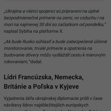
„Ukrajina a všetci spojenci sú pripravení na úplné
bezpodmienečné prímerie na zemi, vo vzduchu i na
mori na najmenej 30 dní so začiatkom od pondelka,“
napísal Sybiha na platforme X.
„Ak bude Rusko súhlasiť a bude zabezpečené účinné
monitorovanie, trvalé prímerie a opatrenia na
budovanie dôvery môžu vydláždiť cestu k mierovým
rokovaniam,“
dodal.
Lídri Francúzska, Nemecka,
Británie a Poľska v Kyjeve
Vyjadrenia šéfa ukrajinskej diplomacie prišli v čase
návštevy lídrov najdôležitejších európskych