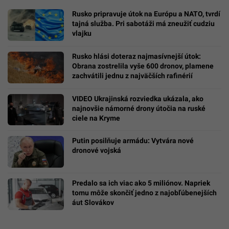
Rusko pripravuje útok na Európu a NATO, tvrdí
tajná služba. Pri sabotáži má zneužiť cudziu
vlajku
Rusko hlási doteraz najmasívnejší útok:
Obrana zostrelila vyše 600 dronov, plamene
zachvátili jednu z najväčších rafinérií
VIDEO Ukrajinská rozviedka ukázala, ako
najnovšie námorné drony útočia na ruské
ciele na Kryme
Putin posilňuje armádu: Vytvára nové
dronové vojská
Predalo sa ich viac ako 5 miliónov. Napriek
tomu môže skončiť jedno z najobľúbenejších
áut Slovákov