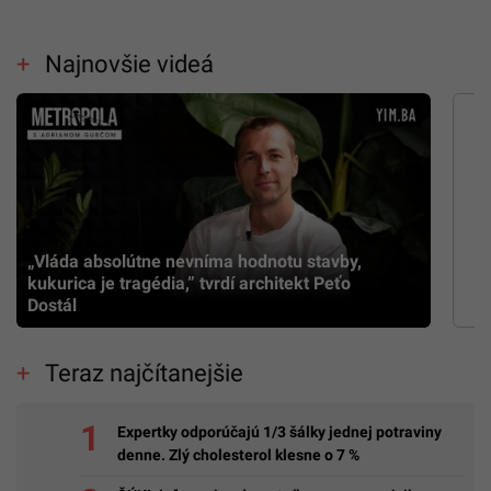
Najnovšie videá
„Vláda absolútne nevníma hodnotu stavby,
kukurica je tragédia,” tvrdí architekt Peťo
Dostál
Teraz najčítanejšie
Expertky odporúčajú 1/3 šálky jednej potraviny
denne. Zlý cholesterol klesne o 7 %