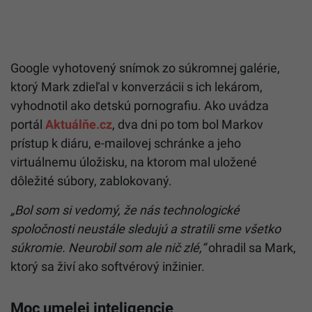
Google vyhotovený snímok zo súkromnej galérie,
ktorý Mark zdieľal v konverzácii s ich lekárom,
vyhodnotil ako detskú pornografiu. Ako uvádza
portál
Aktuálňe.cz
, dva dni po tom bol Markov
prístup k diáru, e-mailovej schránke a jeho
virtuálnemu úložisku, na ktorom mal uložené
dôležité súbory, zablokovaný.
„Bol som si vedomý, že nás technologické
spoločnosti neustále sledujú a stratili sme všetko
súkromie. Neurobil som ale nič zlé,“
ohradil sa Mark,
ktorý sa živí ako softvérový inžinier.
Moc umelej inteligencie