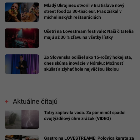
Mladý Ukrajinec otvoril v Bratislave nový
street food za 30-tisíc eur. Prax získal v
michelinských reštauráciách
Ušetri na Lovestream festivale: Naši čitatelia
majú až 30 % zľavu na všetky lístky
Zo Slovenska odišiel ako 15-ročný hokejista,
dnes skúma inovácie v Nórsku: Možnosť
skúšať a zlyhať bola najväčšou školou
Aktuálne čítajú
Tatry zaplavila voda. Za pár minút spadol
dvojtýždňový úhrn zrážok (VIDEO)
Gastro na LOVESTREAME: Polovica kuraťa za