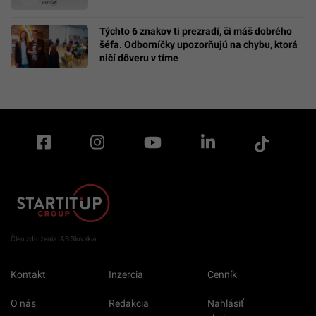
Týchto 6 znakov ti prezradí, či máš dobrého
šéfa. Odborníčky upozorňujú na chybu, ktorá
ničí dôveru v tíme
Člen združenia IAB Slovakia
Kontakt
Inzercia
Cenník
O nás
Redakcia
Nahlásiť