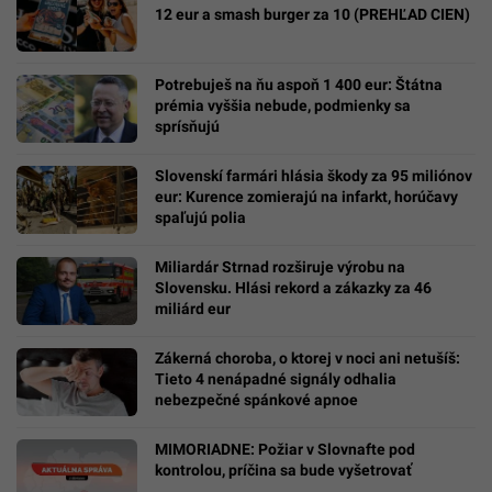
12 eur a smash burger za 10 (PREHĽAD CIEN)
Potrebuješ na ňu aspoň 1 400 eur: Štátna
prémia vyššia nebude, podmienky sa
sprísňujú
Slovenskí farmári hlásia škody za 95 miliónov
eur: Kurence zomierajú na infarkt, horúčavy
spaľujú polia
Miliardár Strnad rozširuje výrobu na
Slovensku. Hlási rekord a zákazky za 46
miliárd eur
Zákerná choroba, o ktorej v noci ani netušíš:
Tieto 4 nenápadné signály odhalia
nebezpečné spánkové apnoe
MIMORIADNE: Požiar v Slovnafte pod
kontrolou, príčina sa bude vyšetrovať