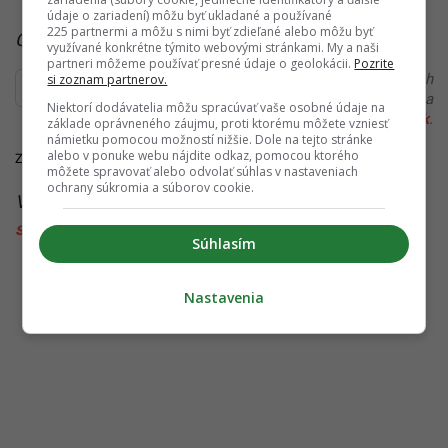
údaje o zariadení) môžu byť ukladané a používané
225 partnermi a môžu s nimi byť zdieľané alebo môžu byť
Čítaj viac z kategórie:
Zaujímavosti
využívané konkrétne týmito webovými stránkami. My a naši
partneri môžeme používať presné údaje o geolokácii.
Pozrite
Ďakujeme, že čítaš Startitup. V prípade, že máš postreh
si zoznam partnerov.
alebo si našiel v článku chybu, napíš nám na
Niektorí dodávatelia môžu spracúvať vaše osobné údaje na
redakcia@startitup.sk
.
základe oprávneného záujmu, proti ktorému môžete vzniesť
námietku pomocou možností nižšie. Dole na tejto stránke
alebo v ponuke webu nájdite odkaz, pomocou ktorého
Zdroje:
aktuálňe.cz
,
The Times of India
,
Daily Beast
môžete spravovať alebo odvolať súhlas v nastaveniach
ochrany súkromia a súborov cookie.
Viac k téme:
batoľa
,
google
,
obrázok batoľaťa
,
sexuálne zneužívanie
,
zákaz
Súhlasím
Nastavenia