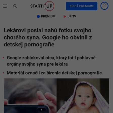
KÚPIŤ PREMIUM
PREMIUM
UP TV
Lekárovi poslal nahú fotku svojho
chorého syna. Google ho obvinil z
detskej pornografie
Google zablokoval otca, ktorý fotil pohlavné
orgány svojho syna pre lekára
Materiál označil za šírenie detskej pornografie
Ilustračn
obrázok