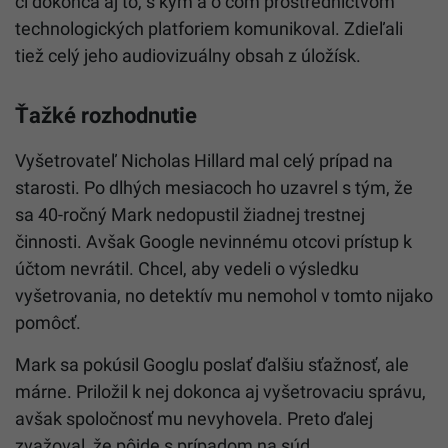
či dokonca aj to, s kým a o čom prostredníctvom
technologických platforiem komunikoval. Zdieľali
tiež celý jeho audiovizuálny obsah z úložísk.
Ťažké rozhodnutie
Vyšetrovateľ Nicholas Hillard mal celý prípad na
starosti. Po dlhých mesiacoch ho uzavrel s tým, že
sa 40-ročný Mark nedopustil žiadnej trestnej
činnosti. Avšak Google nevinnému otcovi prístup k
účtom nevrátil. Chcel, aby vedeli o výsledku
vyšetrovania, no detektív mu nemohol v tomto nijako
pomôcť.
Mark sa pokúsil Googlu poslať ďalšiu sťažnosť, ale
márne. Priložil k nej dokonca aj vyšetrovaciu správu,
avšak spoločnosť mu nevyhovela. Preto ďalej
zvažoval, že pôjde s prípadom na súd.