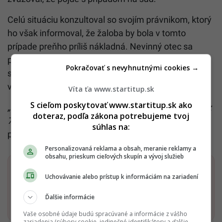
Celú situáciu konzultoval so svojím právnikom, ktorý
ho však informoval, že žaloba by bola v tomto
prípade preňho príliš nákladná. Nevinný otec sa
preto rozhodol, že aj napriek problémom, ktoré mu
Pokračovať s nevyhnutnými cookies →
spoločnosť spôsobila, prípad nechá tak a nebude sa
viac k nemu vracať.
Víta ťa www.startitup.sk
S cieľom poskytovať www.startitup.sk ako
„Povedal som si, že mi to za sedemtisíc dolárov (cez
doteraz, podľa zákona potrebujeme tvoj
7-tisíc eur) nestojí,“
zakončil nevinný otec, ktorý si
súhlas na:
prešiel niekoľkomesačným vyšetrovaním.
Personalizovaná reklama a obsah, meranie reklamy a
obsahu, prieskum cieľových skupín a vývoj služieb
Dostaň Startitup do svojich Google odporúčaní
Uchovávanie alebo prístup k informáciám na zariadení
Ďalšie informácie
Pridať ako preferovaný zdroj
Startitup, odkaz sa otvorí v n
Vaše osobné údaje budú spracúvané a informácie z vášho
zariadenia (súbory cookie, jedinečné identifikátory a ďalšie