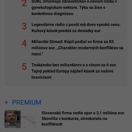
ŠÚKL informuje zdravotníkov o novom riziku v
gynekologickom sektore. Týka sa žien s
konkrétnou diagnózou
Legendárne rádio z povál má dnes vysokú cenu.
Kultový kúsok predáš za desiatky eur
Miliardár Strnad: Kúpil podiel vo firme za 83
miliónov eur. „Charakter moderných konfliktov sa
mení.“
Toskánsko bez miliardárov a s vínom za 6 eur.
Tajný poklad Európy nájdeš kúsok za našimi
hraniciami
PREMIUM
Slovenská firma vedie spor o 3,1 milióna eur.
Skončila v konkurze, stroskotala na
konfliktoch