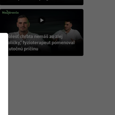
„Bolesť chrbta nemáš zo zlej
stoličky,” fyzioterapeut pomenoval
skutočnú príčinu