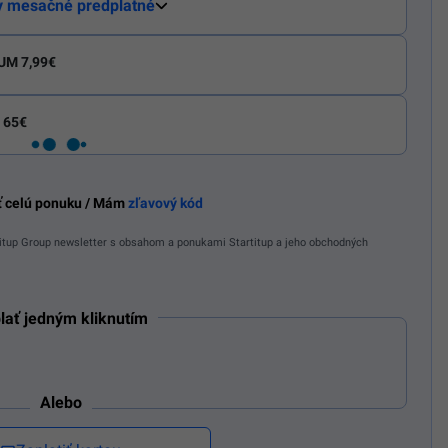
y mesačné predplatné
UM 7,99€
 65€
ť celú ponuku / Mám
zľavový kód
tup Group newsletter s obsahom a ponukami Startitup a jeho obchodných
lať jedným kliknutím
Alebo