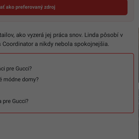
dať ako preferovaný zdroj
Startitup, odkaz sa otvorí v novom okne
ilov, ako vyzerá jej práca snov. Linda pôsobí v
 Coordinator a nikdy nebola spokojnejšia.
ci pre Gucci?
sné módne domy?
 pre Gucci?