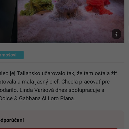
Linda
pracuje
pre
Gucci
Linda
Varšová
amošovi
iec jej Taliansko učarovalo tak, že tam ostala žiť.
ptovala a mala jasný cieľ. Chcela pracovať pre
odarilo. Linda Varšová dnes spolupracuje s
Dolce & Gabbana či Loro Piana.
 odporúčaní