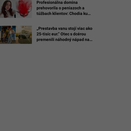
Profesionálna domina
prehovorila o peniazoch a
túžbach klientov: Chodia ku
mne otcovia rodín aj ženy
(ROZHOVOR)
„Prestavba vanu stojí viac ako
25-tisíc eur.“ Otec s dcérou
premenili náhodný nápad na
biznis