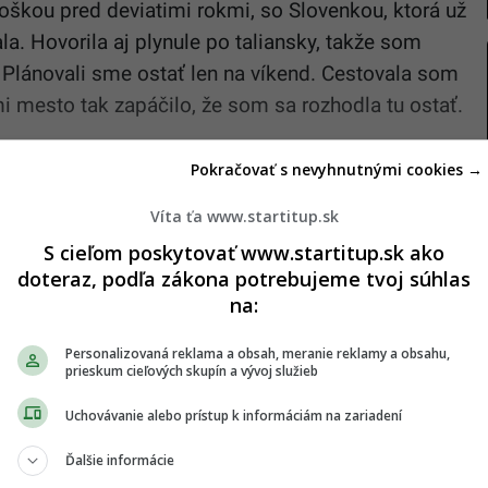
oškou pred deviatimi rokmi, so Slovenkou, ktorá už
la. Hovorila aj plynule po taliansky, takže som
 Plánovali sme ostať len na víkend. Cestovala som
i mesto tak zapáčilo, že som sa rozhodla tu ostať.
 som nevedela jazyk. Dohovorila som sa po anglicky
Pokračovať s nevyhnutnými cookies →
. Kúpila som si knihy, no nikdy som nechodila na
Nejako sa jazyk na mňa nalepil. Už po šiestich
Víta ťa www.startitup.sk
la po taliansky.
S cieľom poskytovať www.startitup.sk ako
doteraz, podľa zákona potrebujeme tvoj súhlas
na:
ozvieš
Personalizovaná reklama a obsah, meranie reklamy a obsahu,
prieskum cieľových skupín a vývoj služieb
ačkami spolupracuje Linda?
Uchovávanie alebo prístup k informáciám na zariadení
 módny dom Gucci?
a svojej práci?
Ďalšie informácie
i sa stretla?