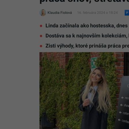
Klaudia Fiolová
16. februára 2024 o 18:24
Linda začínala ako hostesska, dnes
Dostáva sa k najnovším kolekciám, k
Zisti výhody, ktoré prináša práca pr