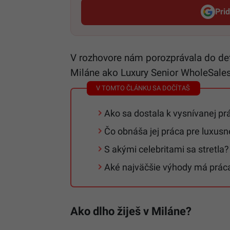
Pri
V rozhovore nám porozprávala do deta
Miláne ako Luxury Senior WholeSales
Ako sa dostala k vysnívanej prá
Čo obnáša jej práca pre luxu
S akými celebritami sa stretla?
Aké najväčšie výhody má práca
Ako dlho žiješ v Miláne?