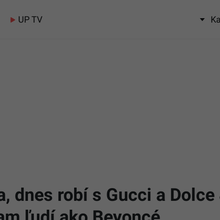
UP TV
Ka
, dnes robí s Gucci a Dolce
vam ľudí ako Beyoncé