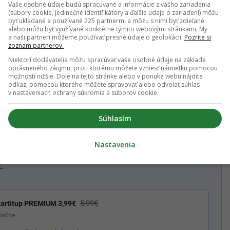
Vaše osobné údaje budú spracúvané a informácie z vášho zariadenia
(súbory cookie, jedinečné identifikátory a ďalšie údaje o zariadení) môžu
odomknutí tiež získaš
byť ukladané a používané 225 partnermi a môžu s nimi byť zdieľané
alebo môžu byť využívané konkrétne týmito webovými stránkami. My
a naši partneri môžeme používať presné údaje o geolokácii.
Pozrite si
zoznam partnerov.
ko 75 000 článkom
Niektorí dodávatelia môžu spracúvať vaše osobné údaje na základe
oprávneného záujmu, proti ktorému môžete vzniesť námietku pomocou
možností nižšie. Dole na tejto stránke alebo v ponuke webu nájdite
odkaz, pomocou ktorého môžete spravovať alebo odvolať súhlas
v nastaveniach ochrany súkromia a súborov cookie.
Viac o kampani
tu!
Súhlasím
REMIUM
.
Nastavenia
.
5,99€
artitup PREMIUM 3,99€
esačne