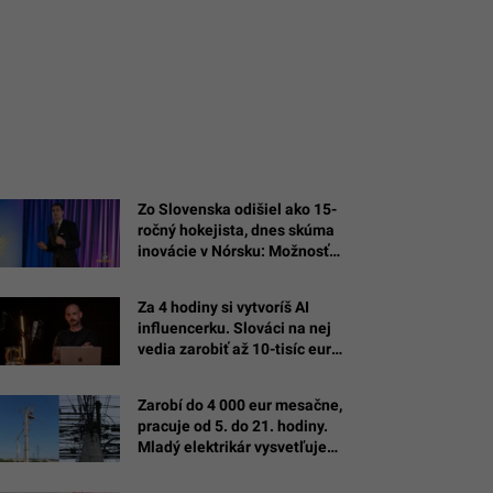
Zo Slovenska odišiel ako 15-
ročný hokejista, dnes skúma
inovácie v Nórsku: Možnosť
skúšať a zlyhať bola najväčšou
školou
Za 4 hodiny si vytvoríš AI
influencerku. Slováci na nej
vedia zarobiť až 10-tisíc eur
mesačne
Zarobí do 4 000 eur mesačne,
pracuje od 5. do 21. hodiny.
Mladý elektrikár vysvetľuje
výhody svojho remesla