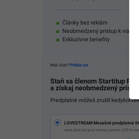
Po 
Články bez reklám
Neobmedzený prístup k viac a
Exkluzívne benefity
Máš účet?
Prihlás sa!
Staň sa členom
Startitup P
a získaj neobmedzený prístup
Predplatné môžeš zrušiť kedykoľvek
LOVESTREAM Mesačné predplatné St
cena platí pre prvý mesiac, potom 5,99 € m