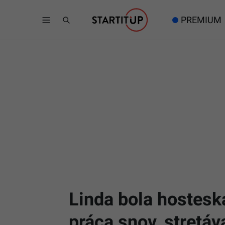
PREMIUM
Linda bola hosteska
práca snov, stretá