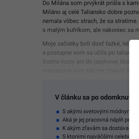
Do Milána som prvýkrát prišla s kam
Miláno aj celé Taliansko dobre pozna
nemala vôbec strach, že sa stratíme.
s malým kufríkom, ale nakoniec sa m
Moje začiatky boli dosť ťažké, lebo
a postupne som sa učila po taliansky
žiadne kurzy ani do jazykovej školy. 
mesiacoch som takmer plynule hovori
V článku sa po odomknutí d
S akými svetovými módnymi zn
Aká je jej pracovná náplň pre
K akým zľavám sa dostáva vďak
S ktorými najväčšími celebritam