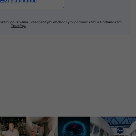
Zaplatiť kartou
nkami používania
,
Všeobecnými obchodnými podmienkami
a
Podmienkami
TrustPay.