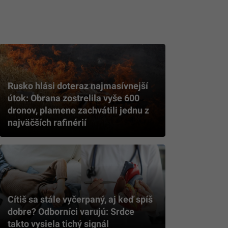
Rusko hlási doteraz najmasívnejší
útok: Obrana zostrelila vyše 600
dronov, plamene zachvátili jednu z
najväčších rafinérií
Cítiš sa stále vyčerpaný, aj keď spíš
dobre? Odborníci varujú: Srdce
takto vysiela tichý signál