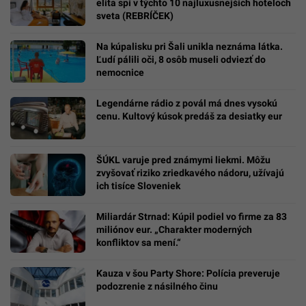
elita spí v týchto 10 najluxusnejších hoteloch
sveta (REBRÍČEK)
Na kúpalisku pri Šali unikla neznáma látka.
Ľudí pálili oči, 8 osôb museli odviezť do
nemocnice
Legendárne rádio z povál má dnes vysokú
cenu. Kultový kúsok predáš za desiatky eur
ŠÚKL varuje pred známymi liekmi. Môžu
zvyšovať riziko zriedkavého nádoru, užívajú
ich tisíce Sloveniek
Miliardár Strnad: Kúpil podiel vo firme za 83
miliónov eur. „Charakter moderných
konfliktov sa mení.“
Kauza v šou Party Shore: Polícia preveruje
podozrenie z násilného činu