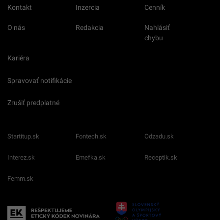
Kontakt
Inzercia
Cenník
O nás
Redakcia
Nahlásiť
chybu
Kariéra
Spravovať notifikácie
Zrušiť predplatné
Startitup.sk
Fontech.sk
Odzadu.sk
Interez.sk
Emefka.sk
Receptik.sk
Femm.sk