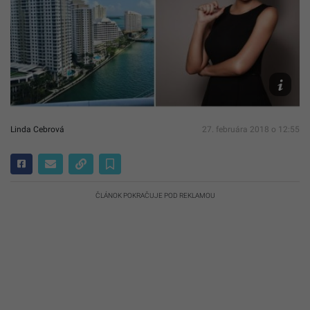
facebook
Linda Cebrová
27. februára 2018 o 12:55
ČLÁNOK POKRAČUJE POD REKLAMOU