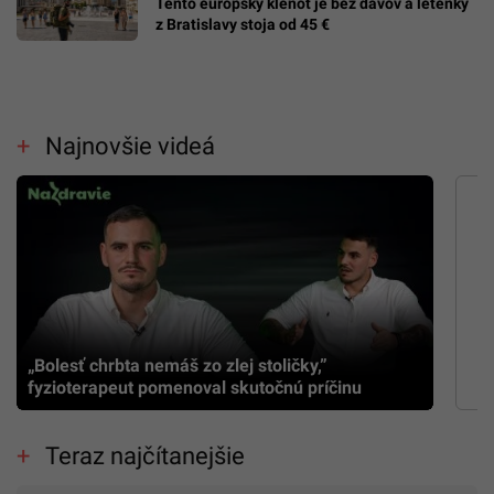
Tento európsky klenot je bez davov a letenky
z Bratislavy stoja od 45 €
Najnovšie videá
„Bolesť chrbta nemáš zo zlej stoličky,”
fyzioterapeut pomenoval skutočnú príčinu
Teraz najčítanejšie