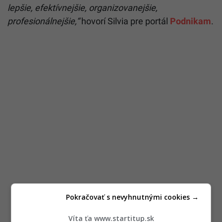
lepšie, efektívnejšie, organizovanejšie,
profesionálnejšie,“
hovorí Silvia pre portál
Podnikam
.
Pokračovať s nevyhnutnými cookies →
Víta ťa www.startitup.sk