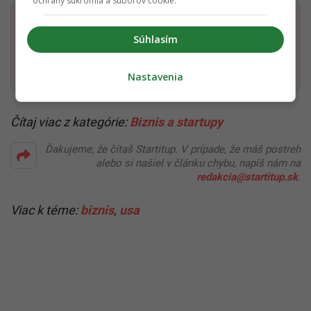
ochrany súkromia a súborov cookie.
Dostaň Startitup do svojich Google odporúčaní
Súhlasím
Pridať ako preferovaný zdroj
Startitup, odkaz sa otvorí v n
Nastavenia
Čítaj viac z kategórie:
Biznis a startupy
Ďakujeme, že čítaš Startitup. V prípade, že máš postreh
alebo si našiel v článku chybu, napíš nám na
redakcia@startitup.sk
.
Viac k téme:
biznis
,
usa