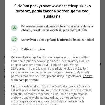
S cieľom poskytovať www.startitup.sk ako
doteraz, podľa zákona potrebujeme tvoj
súhlas na:
Personalizovaná reklama a obsah, meranie reklamy a
obsahu, prieskum cieľových skupín a vývoj služieb
Uchovávanie alebo prístup k informáciám na zariadení
Ďalšie informácie
Ak aj ty uvažuješ, presadiť sa so svojim nápadom na
Vaše osobné údaje budú spracúvané a informácie z vášho
zariadenia (súbory cookie, jedinečné identifikátory a ďalšie
americkom trhu Silvia spolu s jej tímom ti môže tvoju
údaje o zariadení) môžu byť ukladané a používané
225 partnermi a môžu s nimi byť zdieľané alebo môžu byť
cestu výrazne zjednodušiť a vyhneš sa tak
využívané konkrétne týmito webovými stránkami. My a naši
zbytočným začiatočníckym chybám. Vrámci jej
partneri môžeme používať presné údaje o geolokácii.
Pozrite
si zoznam partnerov.
projektu
Americký biznis
ti pomôže s prípravou
Niektorí dodávatelia môžu spracúvať vaše osobné údaje na
úspešného projektu, podkladov a v neposlednom
základe oprávneného záujmu, proti ktorému môžete vzniesť
námietku pomocou možností nižšie. Dole na tejto stránke
rade so získaním atraktívnych investorských víz.
alebo v ponuke webu nájdite odkaz, pomocou ktorého
môžete spravovať alebo odvolať súhlas v nastaveniach