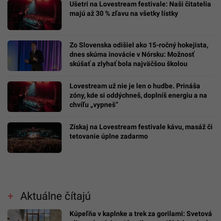
Ušetri na Lovestream festivale: Naši čitatelia
majú až 30 % zľavu na všetky lístky
Zo Slovenska odišiel ako 15-ročný hokejista,
dnes skúma inovácie v Nórsku: Možnosť
skúšať a zlyhať bola najväčšou školou
Lovestream už nie je len o hudbe. Prináša
zóny, kde si oddýchneš, doplníš energiu a na
chvíľu „vypneš“
Získaj na Lovestream festivale kávu, masáž či
tetovanie úplne zadarmo
Aktuálne čítajú
Kúpeľňa v kaplnke a trek za gorilami: Svetová