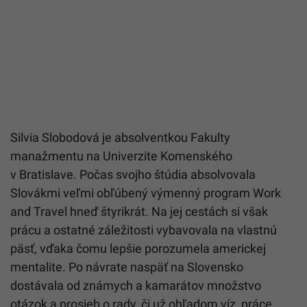
Silvia Slobodová je absolventkou Fakulty
manažmentu na Univerzite Komenského
v Bratislave. Počas svojho štúdia absolvovala
Slovákmi veľmi obľúbený výmenný program Work
and Travel hneď štyrikrát. Na jej cestách si však
prácu a ostatné záležitosti vybavovala na vlastnú
päsť, vďaka čomu lepšie porozumela americkej
mentalite. Po návrate naspäť na Slovensko
dostávala od známych a kamarátov množstvo
otázok a prosieb o rady, či už ohľadom víz, práce,