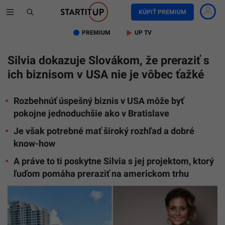
KÚPIŤ PREMIUM
PREMIUM
UP TV
Silvia dokazuje Slovákom, že preraziť s
ich biznisom v USA nie je vôbec ťažké
Rozbehnúť úspešný biznis v USA môže byť
pokojne jednoduchšie ako v Bratislave
Je však potrebné mať široký rozhľad a dobré
know-how
A práve to ti poskytne Silvia s jej projektom, ktorý
ľuďom pomáha preraziť na americkom trhu