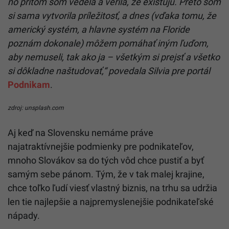
no pritom som vedela a verila, že existujú. Preto som
si sama vytvorila príležitosť, a dnes (vďaka tomu, že
americký systém, a hlavne systém na Floride
poznám dokonale) môžem pomáhať iným ľuďom,
aby nemuseli, tak ako ja – všetkým si prejsť a všetko
si dôkladne naštudovať,“ povedala Silvia pre portál
Podnikam
.
zdroj: unsplash.com
Aj keď na Slovensku nemáme práve
najatraktívnejšie podmienky pre podnikateľov,
mnoho Slovákov sa do tých vôd chce pustiť a byť
samým sebe pánom. Tým, že v tak malej krajine,
chce toľko ľudí viesť vlastný biznis, na trhu sa udržia
len tie najlepšie a najpremyslenejšie podnikateľské
nápady.