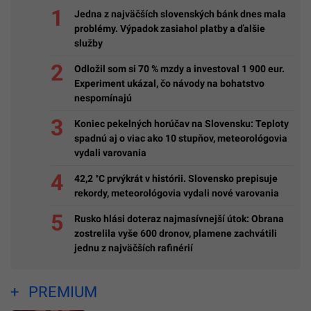
Jedna z najväčších slovenských bánk dnes mala
problémy. Výpadok zasiahol platby a ďalšie
služby
Odložil som si 70 % mzdy a investoval 1 900 eur.
Experiment ukázal, čo návody na bohatstvo
nespomínajú
Koniec pekelných horúčav na Slovensku: Teploty
spadnú aj o viac ako 10 stupňov, meteorológovia
vydali varovania
42,2 °C prvýkrát v histórii. Slovensko prepisuje
rekordy, meteorológovia vydali nové varovania
Rusko hlási doteraz najmasívnejší útok: Obrana
zostrelila vyše 600 dronov, plamene zachvátili
jednu z najväčších rafinérií
PREMIUM