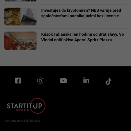
Investuješ do kryptomien? NBS varuje pred
spoločnosťami podnikajúcimi bez licencie
Kúsok Talianska len hodinu od Bratislavy. Vo
Viedni opäť ožíva Aperol Spritz Piazza
Člen združenia IAB Slovakia