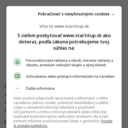
Pokračovať s nevyhnutnými cookies →
Víta ťa www.startitup.sk
S cieľom poskytovať www.startitup.sk ako
doteraz, podľa zákona potrebujeme tvoj
súhlas na:
Personalizovaná reklama a obsah, meranie reklamy a
obsahu, prieskum cieľových skupín a vývoj služieb
Uchovávanie alebo prístup k informáciám na zariadení
Ako to vyjadril David McGoldrick:
„Táto spolupráca
Ďalšie informácie
zdôrazňuje hodnoty inovácie a excelentnosti, ktoré
Vaše osobné údaje budú spracúvané a informácie z vášho
spájajú BMW a Al-Nassr. Veríme, že prinesie nové
zariadenia (súbory cookie, jedinečné identifikátory a ďalšie
údaje o zariadení) môžu byť ukladané a používané
úspechy pre klub aj našu spoločnosť.“
225 partnermi a môžu s nimi byť zdieľané alebo môžu byť
využívané konkrétne týmito webovými stránkami. My a naši
partneri môžeme používať presné údaje o geolokácii.
Pozrite
BMW XM Red Label je dôkazom toho, že futbal a
si zoznam partnerov.