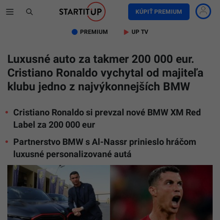
KÚPIŤ PREMIUM
PREMIUM
UP TV
Luxusné auto za takmer 200 000 eur.
Cristiano Ronaldo vychytal od majiteľa
klubu jedno z najvýkonnejších BMW
Cristiano Ronaldo si prevzal nové BMW XM Red
Label za 200 000 eur
Partnerstvo BMW s Al-Nassr prinieslo hráčom
luxusné personalizované autá
Ilustračn