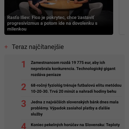
Rasťo Iliev: Fico je pokrytec, chce zastaviť
progresivizmus a potom ide na dovolenku s
milenkou
Teraz najčítanejšie
Zamestnancom rozdá 19 775 eur, aby ich
neprebrala konkurencia. Technologický gigant
rozdáva peniaze
68-ročný fyziológ trénuje futbalovú elitu metódou
10-20-30. Trvá 20 minút a nahradí hodiny behu
Jedna z najväčších slovenských bánk dnes mala
problémy. Výpadok zasiahol platby a ďalšie
služby
Koniec pekelných horúčav na Slovensku: Teploty