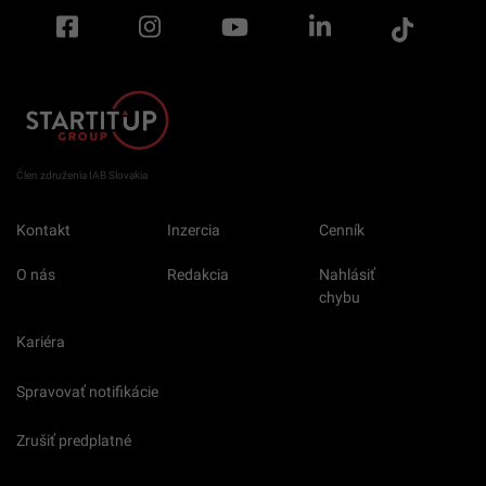
Člen združenia IAB Slovakia
Kontakt
Inzercia
Cenník
O nás
Redakcia
Nahlásiť
chybu
Kariéra
Spravovať notifikácie
Zrušiť predplatné