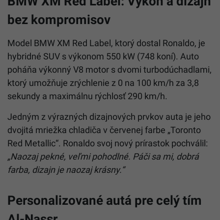
BMW XM Red Label: Výkon a dizajn
bez kompromisov
Model BMW XM Red Label, ktorý dostal Ronaldo, je
hybridné SUV s výkonom 550 kW (748 koní). Auto
poháňa výkonný V8 motor s dvomi turbodúchadlami,
ktorý umožňuje zrýchlenie z 0 na 100 km/h za 3,8
sekundy a maximálnu rýchlosť 290 km/h.
Jedným z výrazných dizajnových prvkov auta je jeho
dvojitá mriežka chladiča v červenej farbe „Toronto
Red Metallic“. Ronaldo svoj nový prírastok pochválil:
„Naozaj pekné, veľmi pohodlné. Páči sa mi, dobrá
farba, dizajn je naozaj krásny.“
Personalizované autá pre celý tím
Al-Nassr