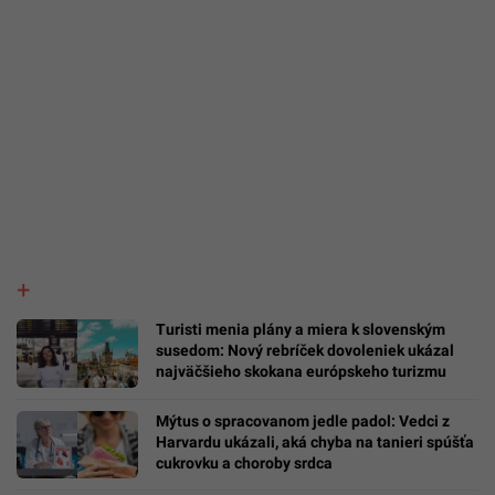
Turisti menia plány a miera k slovenským
susedom: Nový rebríček dovoleniek ukázal
najväčšieho skokana európskeho turizmu
Mýtus o spracovanom jedle padol: Vedci z
Harvardu ukázali, aká chyba na tanieri spúšťa
cukrovku a choroby srdca