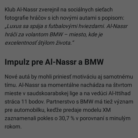
Klub Al-Nassr zverejnil na sociálnych sieťach
fotografie hráčov s ich novými autami s popisom:
„Luxus sa spája s futbalovými hviezdami. Al-Nassr
hráči za volantom BMW – miesto, kde je
excelentnosť štýlom života.“
Impulz pre Al-Nassr a BMW
Nové autá by mohli priniesť motiváciu aj samotnému
tímu. Al-Nassr sa momentálne nachádza na štvrtom
mieste v saudskoarabskej lige a na vedúci Al-Ittihad
stráca 11 bodov. Partnerstvo s BMW má tiež význam
pre automobilku, keďže predaje modelu XM
zaznamenali pokles o 30,7 % v porovnaní s minulým
rokom.