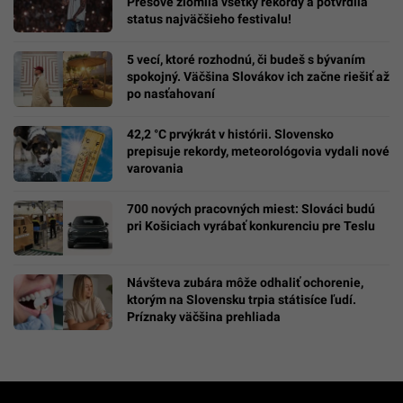
Prešove zlomila všetky rekordy a potvrdila
status najväčšieho festivalu!
5 vecí, ktoré rozhodnú, či budeš s bývaním
spokojný. Väčšina Slovákov ich začne riešiť až
po nasťahovaní
42,2 °C prvýkrát v histórii. Slovensko
prepisuje rekordy, meteorológovia vydali nové
varovania
700 nových pracovných miest: Slováci budú
pri Košiciach vyrábať konkurenciu pre Teslu
Návšteva zubára môže odhaliť ochorenie,
ktorým na Slovensku trpia státisíce ľudí.
Príznaky väčšina prehliada