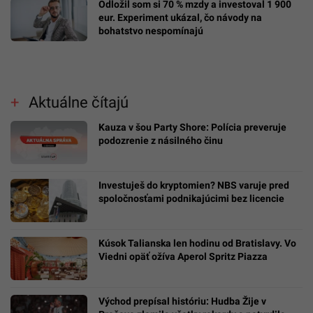
Odložil som si 70 % mzdy a investoval 1 900
eur. Experiment ukázal, čo návody na
bohatstvo nespomínajú
Aktuálne čítajú
Kauza v šou Party Shore: Polícia preveruje
podozrenie z násilného činu
Investuješ do kryptomien? NBS varuje pred
spoločnosťami podnikajúcimi bez licencie
Kúsok Talianska len hodinu od Bratislavy. Vo
Viedni opäť ožíva Aperol Spritz Piazza
Východ prepísal históriu: Hudba Žije v