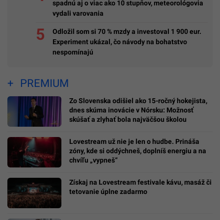
spadnú aj o viac ako 10 stupňov, meteorológovia
vydali varovania
Odložil som si 70 % mzdy a investoval 1 900 eur.
Experiment ukázal, čo návody na bohatstvo
nespomínajú
PREMIUM
Zo Slovenska odišiel ako 15-ročný hokejista,
dnes skúma inovácie v Nórsku: Možnosť
skúšať a zlyhať bola najväčšou školou
Lovestream už nie je len o hudbe. Prináša
zóny, kde si oddýchneš, doplníš energiu a na
chvíľu „vypneš“
Získaj na Lovestream festivale kávu, masáž či
tetovanie úplne zadarmo