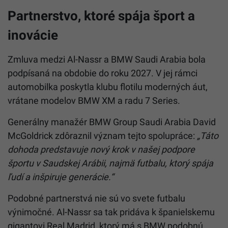
Partnerstvo, ktoré spája šport a
inovácie
Zmluva medzi Al-Nassr a BMW Saudi Arabia bola
podpísaná na obdobie do roku 2027. V jej rámci
automobilka poskytla klubu flotilu moderných áut,
vrátane modelov BMW XM a radu 7 Series.
Generálny manažér BMW Group Saudi Arabia David
McGoldrick zdôraznil význam tejto spolupráce:
„Táto
dohoda predstavuje nový krok v našej podpore
športu v Saudskej Arábii, najmä futbalu, ktorý spája
ľudí a inšpiruje generácie.“
Podobné partnerstvá nie sú vo svete futbalu
výnimočné. Al-Nassr sa tak pridáva k španielskemu
gigantovi Real Madrid, ktorý má s BMW podobnú