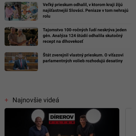
Veľký prieskum odhalil, v ktorom kraji žijú
najšťastnejší Slováci. Peniaze v tom nehrajú
rolu
Tajomstvo 100-ročných ľudí neskrýva jeden
gén. Analýza 124 štúdií odhalila skutočný
recept na dlhovekosť
Štát zverejnil vlastný prieskum. O víťazovi
parlamentných volieb rozhodujú desatiny
Najnovšie videá