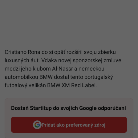
Cristiano Ronaldo si opäť rozšíril svoju zbierku
luxusných áut. Vďaka novej sponzorskej zmluve
medzi jeho klubom Al-Nassr a nemeckou
automobilkou BMW dostal tento portugalský
futbalový velikán BMW XM Red Label.
Dostaň Startitup do svojich Google odporúčaní
Pridať ako preferovaný zdroj
Startitup, odkaz sa otvorí v n