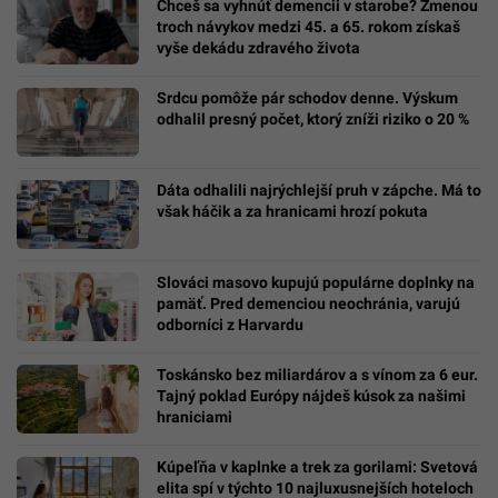
Chceš sa vyhnúť demencii v starobe? Zmenou
troch návykov medzi 45. a 65. rokom získaš
vyše dekádu zdravého života
Srdcu pomôže pár schodov denne. Výskum
odhalil presný počet, ktorý zníži riziko o 20 %
Dáta odhalili najrýchlejší pruh v zápche. Má to
však háčik a za hranicami hrozí pokuta
Slováci masovo kupujú populárne doplnky na
pamäť. Pred demenciou neochránia, varujú
odborníci z Harvardu
Toskánsko bez miliardárov a s vínom za 6 eur.
Tajný poklad Európy nájdeš kúsok za našimi
hraniciami
Kúpeľňa v kaplnke a trek za gorilami: Svetová
elita spí v týchto 10 najluxusnejších hoteloch