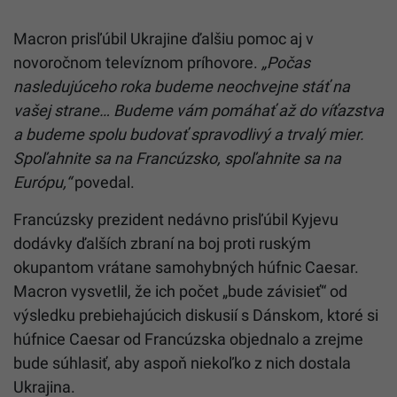
Macron
prisľúbil Ukrajine ďalšiu pomoc aj v
novoročnom televíznom príhovore.
„Počas
nasledujúceho roka budeme neochvejne stáť na
vašej strane… Budeme vám pomáhať až do víťazstva
a budeme spolu budovať spravodlivý a trvalý mier.
Spoľahnite sa na Francúzsko, spoľahnite sa na
Európu,“
povedal.
Francúzsky prezident nedávno prisľúbil Kyjevu
dodávky ďalších zbraní na boj proti ruským
okupantom vrátane samohybných húfnic Caesar.
Macron
vysvetlil, že ich počet „bude závisieť“ od
výsledku prebiehajúcich diskusií s Dánskom, ktoré si
húfnice Caesar od Francúzska objednalo a zrejme
bude súhlasiť, aby aspoň niekoľko z nich dostala
Ukrajina.