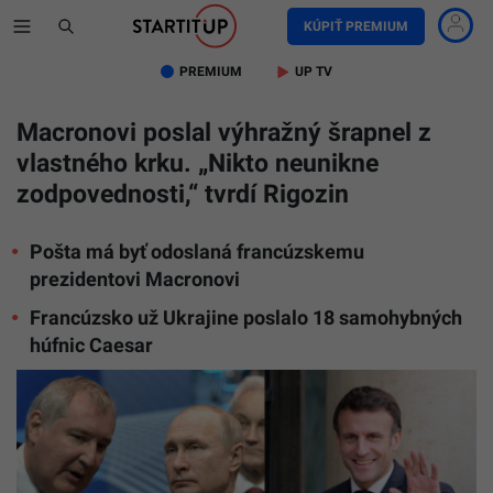
KÚPIŤ PREMIUM
PREMIUM
UP TV
Macronovi poslal výhražný šrapnel z
vlastného krku. „Nikto neunikne
zodpovednosti,“ tvrdí Rigozin
Pošta má byť odoslaná francúzskemu
prezidentovi Macronovi
Francúzsko už Ukrajine poslalo 18 samohybných
húfnic Caesar
Dmitrij
Rogozin,
Vladimir
Putin,
Emmanu