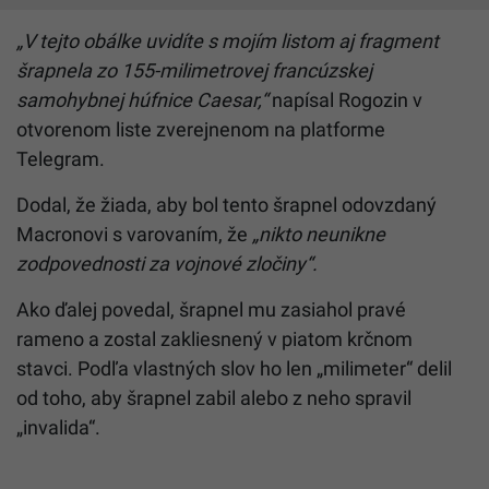
„V tejto obálke uvidíte s mojím listom aj fragment
šrapnela zo 155-milimetrovej francúzskej
samohybnej húfnice Caesar,“
napísal Rogozin v
otvorenom liste zverejnenom na platforme
Telegram.
Dodal, že žiada, aby bol tento šrapnel odovzdaný
Macronovi s varovaním, že
„nikto neunikne
zodpovednosti za vojnové zločiny“.
Ako ďalej povedal, šrapnel mu zasiahol pravé
rameno a zostal zakliesnený v piatom krčnom
stavci. Podľa vlastných slov ho len „milimeter“ delil
od toho, aby šrapnel zabil alebo z neho spravil
„invalida“.