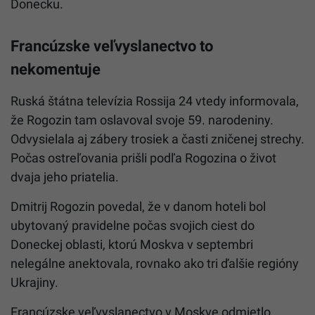
Donecku.
Francúzske veľvyslanectvo to
nekomentuje
Ruská štátna televízia Rossija 24 vtedy informovala,
že Rogozin tam oslavoval svoje 59. narodeniny.
Odvysielala aj zábery trosiek a časti zničenej strechy.
Počas ostreľovania prišli podľa Rogozina o život
dvaja jeho priatelia.
Dmitrij Rogozin povedal, že v danom hoteli bol
ubytovaný pravidelne počas svojich ciest do
Doneckej oblasti, ktorú Moskva v septembri
nelegálne anektovala, rovnako ako tri ďalšie regióny
Ukrajiny.
Francúzske veľvyslanectvo v Moskve odmietlo