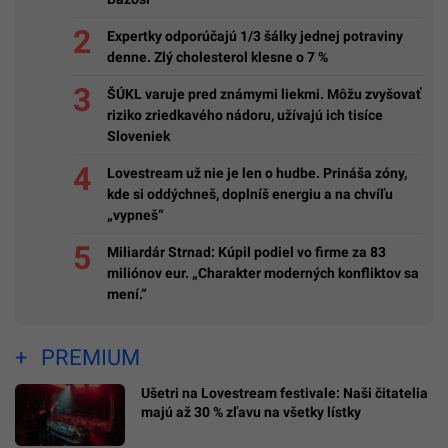
Expertky odporúčajú 1/3 šálky jednej potraviny
denne. Zlý cholesterol klesne o 7 %
ŠÚKL varuje pred známymi liekmi. Môžu zvyšovať
riziko zriedkavého nádoru, užívajú ich tisíce
Sloveniek
Lovestream už nie je len o hudbe. Prináša zóny,
kde si oddýchneš, doplníš energiu a na chvíľu
„vypneš“
Miliardár Strnad: Kúpil podiel vo firme za 83
miliónov eur. „Charakter moderných konfliktov sa
mení.“
PREMIUM
Ušetri na Lovestream festivale: Naši čitatelia
majú až 30 % zľavu na všetky lístky