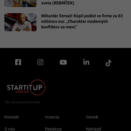
sveta (REBRÍČEK)
Miliardár Strnad: Kúpil podiel vo firme za 83
miliónov eur. „Charakter moderných
konfliktov sa mení.“
Člen združenia IAB Slovakia
Kontakt
Inzercia
Cenník
O nás
Redakcia
Nahlásiť