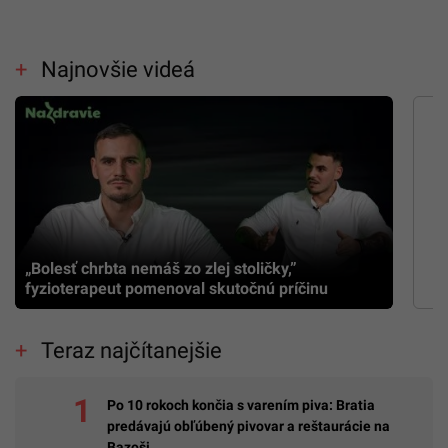
Najnovšie videá
„Bolesť chrbta nemáš zo zlej stoličky,”
fyzioterapeut pomenoval skutočnú príčinu
Teraz najčítanejšie
Po 10 rokoch končia s varením piva: Bratia
predávajú obľúbený pivovar a reštaurácie na
Bazoši