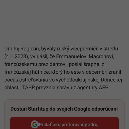
Dmitrij Rogozin, bývalý ruský vicepremiér, v stredu
(4.1.2023), vyhlásil, že Emmanuelovi Macronovi,
francúzskemu prezidentovi, poslal šrapnel z
francúzskej húfnice, ktorý ho ešte v decembri zranil
počas ostreľovania vo východoukrajinskej Doneckej
oblasti. TASR prevzala správu z agentúry AFP.
Dostaň Startitup do svojich Google odporúčaní
Pridať ako preferovaný zdroj
Startitup, odkaz sa otvorí v n