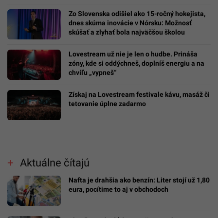
Zo Slovenska odišiel ako 15-ročný hokejista,
dnes skúma inovácie v Nórsku: Možnosť
skúšať a zlyhať bola najväčšou školou
Lovestream už nie je len o hudbe. Prináša
zóny, kde si oddýchneš, doplníš energiu a na
chvíľu „vypneš“
Získaj na Lovestream festivale kávu, masáž či
tetovanie úplne zadarmo
Aktuálne čítajú
Nafta je drahšia ako benzín: Liter stojí už 1,80
eura, pocítime to aj v obchodoch