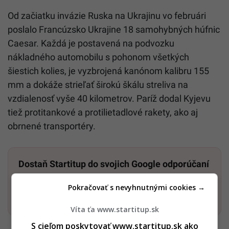
Od začiatku invázie Ruska na Ukrajinu vo februári
poslalo Francúzsko Ukrajine 18 samohybných húfnic
Caesar. Každá je postavená na podvozku
nákladného automobilu s pohonom všetkých
šiestich kolies, je vyzbrojená kanónom kalibru 155
mm a dokáže strieľať širokú škálu streliva na
vzdialenosť vyše 40 kilometrov. Paríž dodal Kyjevu
tiež protitankové a protilietadlové rakety, ako aj
obrnené transportéry.
Dostaň Startitup do svojich Google odporúčaní
Pokračovať s nevyhnutnými cookies →
Pridať ako preferovaný zdroj
Startitup, odkaz sa otvorí v n
Víta ťa www.startitup.sk
S cieľom poskytovať www.startitup.sk ako