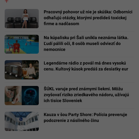
Pracovný pohovor už nie je skúška: Odborníci
odhaľujú otázky, ktorými predídeš toxickej
firme a nadčasom
Na kúpalisku pri Šali unikla neznáma látka.
Ľudí pálili oči, 8 osôb museli odviezť do
nemocnice
Legendárne rádio z povál má dnes vysokú
cenu. Kultový kúsok predáš za desiatky eur
ŠÚKL varuje pred známymi liekmi. Môžu
zvyšovať riziko zriedkavého nádoru, užívajú
ich tisíce Sloveniek
Kauza v šou Party Shore: Polícia preveruje
podozrenie z násilného činu