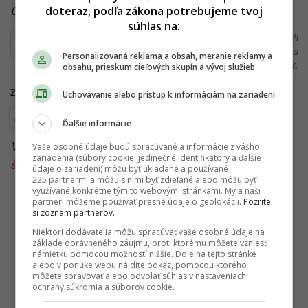
doteraz, podľa zákona potrebujeme tvoj
Čítaj viac z kategórie:
Hlavné správy a aktuality
súhlas na:
Ďakujeme, že čítaš Startitup. V prípade, že máš postreh
alebo si našiel v článku chybu, napíš nám na
Personalizovaná reklama a obsah, meranie reklamy a
redakcia@startitup.sk
.
obsahu, prieskum cieľových skupín a vývoj služieb
Zdroj: TASR
Uchovávanie alebo prístup k informáciám na zariadení
Európa
Rusko
Ďalšie informácie
Viac k téme:
Emmanuel Macron
,
Rogozin
,
Rusko
,
Vaše osobné údaje budú spracúvané a informácie z vášho
zariadenia (súbory cookie, jedinečné identifikátory a ďalšie
šrapnel
,
vojna na ukrajine
údaje o zariadení) môžu byť ukladané a používané
225 partnermi a môžu s nimi byť zdieľané alebo môžu byť
využívané konkrétne týmito webovými stránkami. My a naši
partneri môžeme používať presné údaje o geolokácii.
Pozrite
si zoznam partnerov.
Niektorí dodávatelia môžu spracúvať vaše osobné údaje na
základe oprávneného záujmu, proti ktorému môžete vzniesť
námietku pomocou možností nižšie. Dole na tejto stránke
alebo v ponuke webu nájdite odkaz, pomocou ktorého
môžete spravovať alebo odvolať súhlas v nastaveniach
ochrany súkromia a súborov cookie.