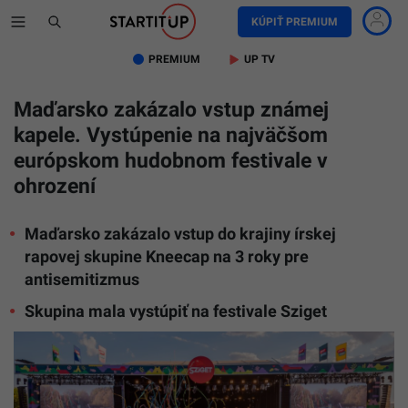
KÚPIŤ PREMIUM
PREMIUM
UP TV
Maďarsko zakázalo vstup známej
kapele. Vystúpenie na najväčšom
európskom hudobnom festivale v
ohrození
Maďarsko zakázalo vstup do krajiny írskej
rapovej skupine Kneecap na 3 roky pre
antisemitizmus
Skupina mala vystúpiť na festivale Sziget