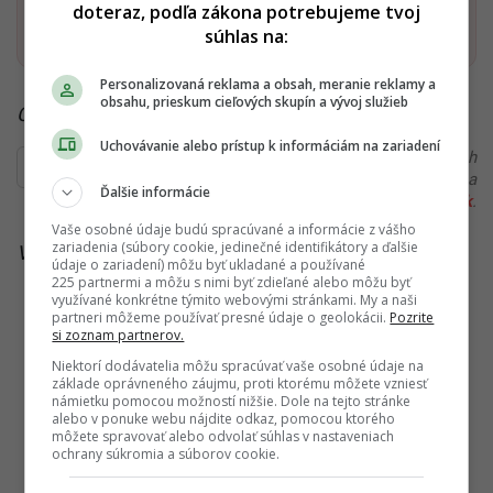
doteraz, podľa zákona potrebujeme tvoj
Pridať ako preferovaný zdroj
Startitup, odkaz sa otvorí v n
súhlas na:
Personalizovaná reklama a obsah, meranie reklamy a
obsahu, prieskum cieľových skupín a vývoj služieb
Čítaj viac z kategórie:
Zahraničie
Uchovávanie alebo prístup k informáciám na zariadení
Ďakujeme, že čítaš Startitup. V prípade, že máš postreh
alebo si našiel v článku chybu, napíš nám na
Ďalšie informácie
redakcia@startitup.sk
.
Vaše osobné údaje budú spracúvané a informácie z vášho
zariadenia (súbory cookie, jedinečné identifikátory a ďalšie
Viac k téme:
antisemitizmus
,
skupina
,
sziget
údaje o zariadení) môžu byť ukladané a používané
225 partnermi a môžu s nimi byť zdieľané alebo môžu byť
využívané konkrétne týmito webovými stránkami. My a naši
partneri môžeme používať presné údaje o geolokácii.
Pozrite
si zoznam partnerov.
Niektorí dodávatelia môžu spracúvať vaše osobné údaje na
základe oprávneného záujmu, proti ktorému môžete vzniesť
námietku pomocou možností nižšie. Dole na tejto stránke
alebo v ponuke webu nájdite odkaz, pomocou ktorého
môžete spravovať alebo odvolať súhlas v nastaveniach
ochrany súkromia a súborov cookie.