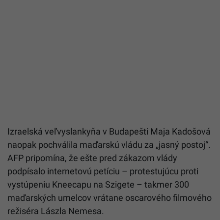
Izraelská veľvyslankyňa v Budapešti Maja Kadošová
naopak pochválila maďarskú vládu za „jasný postoj“.
AFP pripomína, že ešte pred zákazom vlády
podpísalo internetovú petíciu – protestujúcu proti
vystúpeniu Kneecapu na Szigete – takmer 300
maďarských umelcov vrátane oscarového filmového
režiséra Lászla Nemesa.