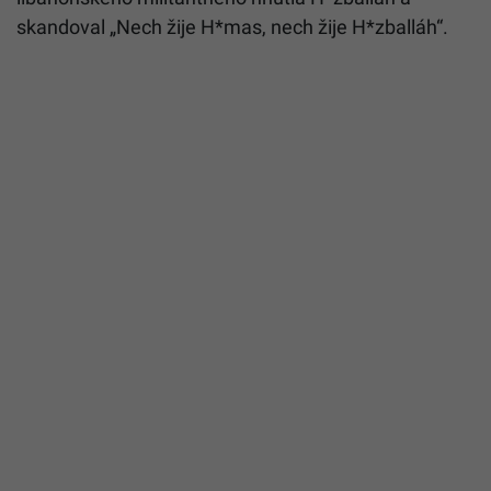
skandoval „Nech žije H*mas, nech žije H*zballáh“.