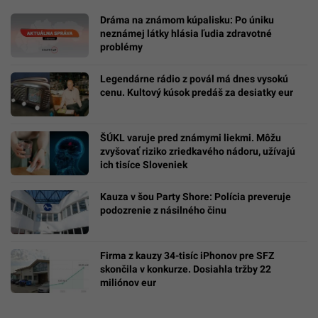
Dráma na známom kúpalisku: Po úniku
neznámej látky hlásia ľudia zdravotné
problémy
Legendárne rádio z povál má dnes vysokú
cenu. Kultový kúsok predáš za desiatky eur
ŠÚKL varuje pred známymi liekmi. Môžu
zvyšovať riziko zriedkavého nádoru, užívajú
ich tisíce Sloveniek
Kauza v šou Party Shore: Polícia preveruje
podozrenie z násilného činu
Firma z kauzy 34-tisíc iPhonov pre SFZ
skončila v konkurze. Dosiahla tržby 22
miliónov eur