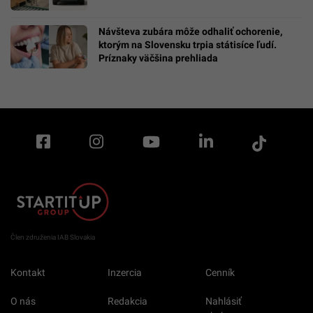
Návšteva zubára môže odhaliť ochorenie,
ktorým na Slovensku trpia státisíce ľudí.
Príznaky väčšina prehliada
Člen združenia IAB Slovakia
Kontakt
Inzercia
Cenník
O nás
Redakcia
Nahlásiť