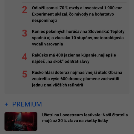
Odložil som si 70 % mzdy a investoval 1 900 eur.
Experiment ukázal, čo návody na bohatstvo
nespomínajú
Koniec pekelných horúčav na Slovensku: Teploty
spadnú aj o viac ako 10 stupňov, meteorológovia
vydali varovania
Rakúsko má 400 jazier na kúpanie, najlepšie
nájdeš „na skok“ od Bratislavy
Rusko hlási doteraz najmasívnejší útok: Obrana
zostrelila vyše 600 dronov, plamene zachvátili
jednu z najväčších rafinérií
PREMIUM
Ušetri na Lovestream festivale: Naši čitatelia
majú až 30 % zľavu na všetky lístky