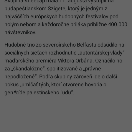
Skupina Kneecap mala 11. augusta vystúpiť na
budapeštianskom Szigete, ktorý je jedným z
najväčších európskych hudobných festivalov pod
holým nebom a každoročne priláka približne 400.000
návštevníkov.
Hudobné trio zo severoírskeho Belfastu odsúdilo na
sociálnych sieťach rozhodnutie „autoritárskej vlády“
maďarského premiéra Viktora Orbána. Označilo ho
za „škandalózne“, spolitizované a „právne
nepodložené“. Podľa skupiny zároveň ide o ďalší
pokus „umlčať tých, ktorí otvorene hovoria o
gen
*
cíde palestínskeho ľudu“.