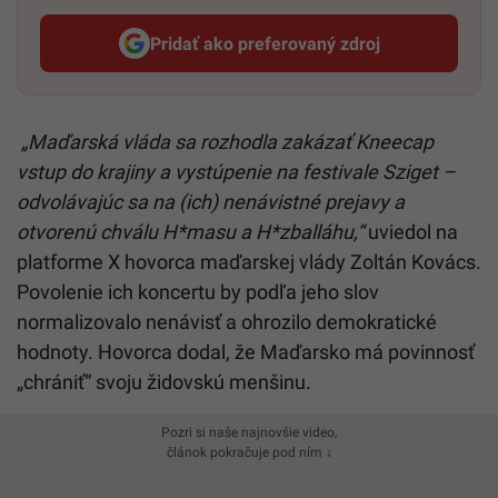
Pridať ako preferovaný zdroj
Startitup, odkaz sa otvorí v n
„Maďarská vláda sa rozhodla zakázať Kneecap
vstup do krajiny a vystúpenie na festivale Sziget –
odvolávajúc sa na (ich) nenávistné prejavy a
otvorenú chválu H*masu a H*zballáhu,“
uviedol na
platforme X hovorca maďarskej vlády Zoltán Kovács.
Povolenie ich koncertu by podľa jeho slov
normalizovalo nenávisť a ohrozilo demokratické
hodnoty. Hovorca dodal, že Maďarsko má povinnosť
„chrániť“ svoju židovskú menšinu.
Pozri si naše najnovšie video,
článok pokračuje pod ním ↓