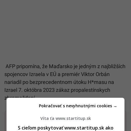
AFP pripomína, že Maďarsko je jedným z najbližších
spojencov Izraela v EÚ a premiér Viktor Orbán
nariadil po bezprecedentnom útoku H*masu na
Izrael 7. októbra 2023 zákaz propalestínskych
zhromaždení.
Pokračovať s nevyhnutnými cookies →
Víta ťa www.startitup.sk
Dostaň Startitup do svojich Google odporúčaní
S cieľom poskytovať www.startitup.sk ako