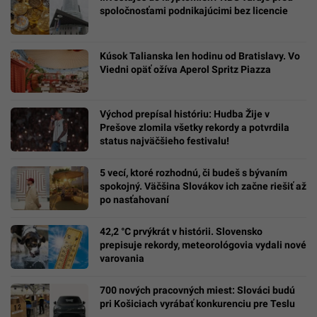
spoločnosťami podnikajúcimi bez licencie
Kúsok Talianska len hodinu od Bratislavy. Vo
Viedni opäť ožíva Aperol Spritz Piazza
Východ prepísal históriu: Hudba Žije v
Prešove zlomila všetky rekordy a potvrdila
status najväčšieho festivalu!
5 vecí, ktoré rozhodnú, či budeš s bývaním
spokojný. Väčšina Slovákov ich začne riešiť až
po nasťahovaní
42,2 °C prvýkrát v histórii. Slovensko
prepisuje rekordy, meteorológovia vydali nové
varovania
700 nových pracovných miest: Slováci budú
pri Košiciach vyrábať konkurenciu pre Teslu