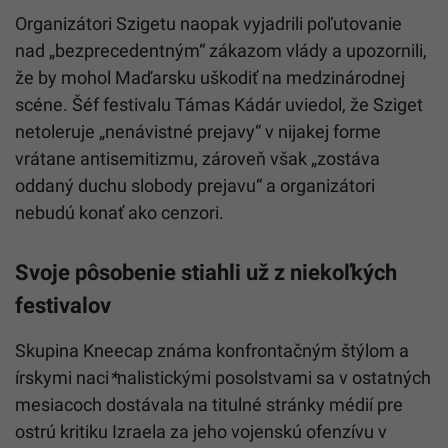
Organizátori Szigetu naopak vyjadrili poľutovanie
nad „bezprecedentným“ zákazom vlády a upozornili,
že by mohol Maďarsku uškodiť na medzinárodnej
scéne. Šéf festivalu Támas Kádár uviedol, že Sziget
netoleruje „nenávistné prejavy“ v nijakej forme
vrátane antisemitizmu, zároveň však „zostáva
oddaný duchu slobody prejavu“ a organizátori
nebudú konať ako cenzori.
Svoje pôsobenie stiahli už z niekoľkých
festivalov
Skupina Kneecap známa konfrontačným štýlom a
írskymi naci
*
nalistickými posolstvami sa v ostatných
mesiacoch dostávala na titulné stránky médií pre
ostrú kritiku Izraela za jeho vojenskú ofenzívu v