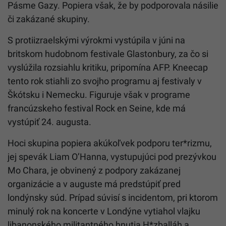
Pásme Gazy. Popiera však, že by podporovala násilie
či zakázané skupiny.
S protiizraelskými výrokmi vystúpila v júni na
britskom hudobnom festivale Glastonbury, za čo si
vyslúžila rozsiahlu kritiku, pripomína AFP. Kneecap
tento rok stiahli zo svojho programu aj festivaly v
Škótsku i Nemecku. Figuruje však v programe
francúzskeho festival Rock en Seine, kde má
vystúpiť 24. augusta.
Hoci skupina popiera akúkoľvek podporu ter*rizmu,
jej spevák Liam O’Hanna, vystupujúci pod prezývkou
Mo Chara, je obvinený z podpory zakázanej
organizácie a v auguste má predstúpiť pred
londýnsky súd. Prípad súvisí s incidentom, pri ktorom
minulý rok na koncerte v Londýne vytiahol vlajku
libanonského militantného hnutia H*zballáh a