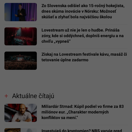
Zo Slovenska odišiel ako 15-ročný hokejista,
dnes skúma inovácie v Nórsku: Možnosť
skúšať a zlyhať bola najväčšou školou
Lovestream už nie je len o hudbe. Prináša
zóny, kde si oddýchneš, doplníš energiu a na
chvíľu „vypneš“
Získaj na Lovestream festivale kávu, masáž či
tetovanie úplne zadarmo
Aktuálne čítajú
Miliardár Strnad: Kúpil podiel vo firme za 83
miliónov eur. „Charakter moderných
konfliktov sa mení.“
Investuješ do kryptomien? NBS varuje pred