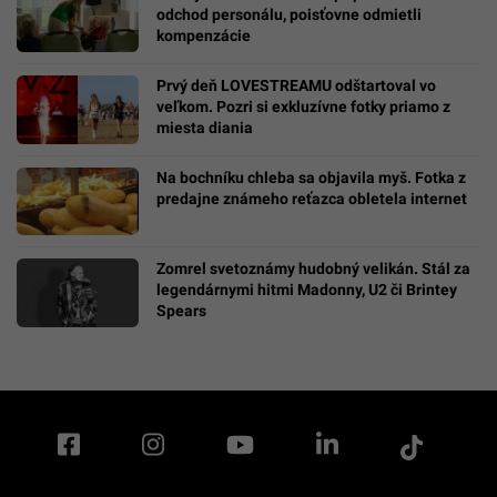
odchod personálu, poisťovne odmietli
kompenzácie
Prvý deň LOVESTREAMU odštartoval vo
veľkom. Pozri si exkluzívne fotky priamo z
miesta diania
Na bochníku chleba sa objavila myš. Fotka z
predajne známeho reťazca obletela internet
Zomrel svetoznámy hudobný velikán. Stál za
legendárnymi hitmi Madonny, U2 či Brintey
Spears