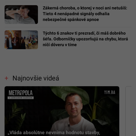
Zákerná choroba, o ktorej v noci ani netušíš:
Tieto 4 nenápadné signály odhalia
nebezpečné spánkové apnoe
Týchto 6 znakov ti prezradí, či máš dobrého
šéfa. Odborníčky upozorňujú na chybu, ktorá
ničí dôveru v tíme
Najnovšie videá
„Vláda absolútne nevníma hodnotu stavby,