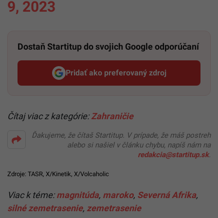
9, 2023
Dostaň Startitup do svojich Google odporúčaní
Pridať ako preferovaný zdroj
Startitup, odkaz sa otvorí v n
Čítaj viac z kategórie:
Zahraničie
Ďakujeme, že čítaš Startitup. V prípade, že máš postreh
alebo si našiel v článku chybu, napíš nám na
redakcia@startitup.sk
.
Zdroje: TASR, X/Kinetik, X/Volcaholic
Viac k téme:
magnitúda
,
maroko
,
Severná Afrika
,
silné zemetrasenie
,
zemetrasenie