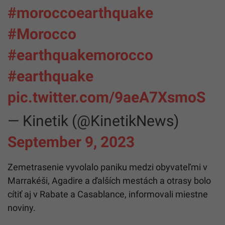
#moroccoearthquake
#Morocco
#earthquakemorocco
#earthquake
pic.twitter.com/9aeA7XsmoS
— Kinetik (@KinetikNews)
September 9, 2023
Zemetrasenie vyvolalo paniku medzi obyvateľmi v
Marrakéši, Agadire a ďalších mestách a otrasy bolo
cítiť aj v Rabate a Casablance, informovali miestne
noviny.