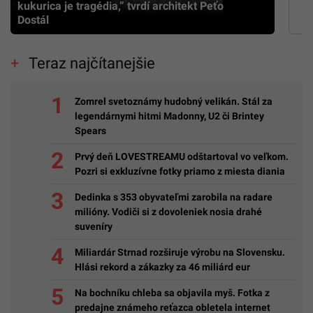
kukurica je tragédia,” tvrdí architekt Peťo
Dostál
Teraz najčítanejšie
Zomrel svetoznámy hudobný velikán. Stál za
legendárnymi hitmi Madonny, U2 či Brintey
Spears
Prvý deň LOVESTREAMU odštartoval vo veľkom.
Pozri si exkluzívne fotky priamo z miesta diania
Dedinka s 353 obyvateľmi zarobila na radare
milióny. Vodiči si z dovoleniek nosia drahé
suveníry
Miliardár Strnad rozširuje výrobu na Slovensku.
Hlási rekord a zákazky za 46 miliárd eur
Na bochníku chleba sa objavila myš. Fotka z
predajne známeho reťazca obletela internet