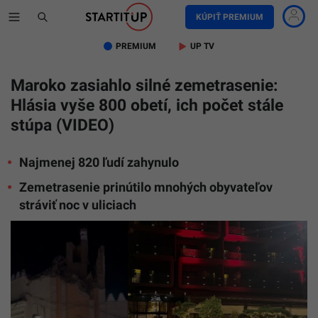
KÚPIŤ PREMIUM
PREMIUM
UP TV
Maroko zasiahlo silné zemetrasenie:
Hlásia vyše 800 obetí, ich počet stále
stúpa (VIDEO)
Najmenej 820 ľudí zahynulo
Zemetrasenie prinútilo mnohých obyvateľov
stráviť noc v uliciach
Zemetras