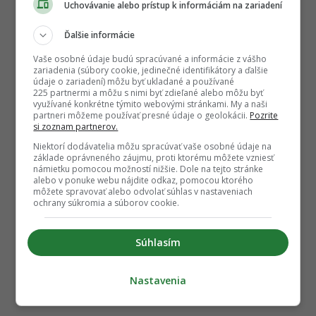
Uchovávanie alebo prístup k informáciám na zariadení
Ďalšie informácie
Vaše osobné údaje budú spracúvané a informácie z vášho
zariadenia (súbory cookie, jedinečné identifikátory a ďalšie
údaje o zariadení) môžu byť ukladané a používané
225 partnermi a môžu s nimi byť zdieľané alebo môžu byť
využívané konkrétne týmito webovými stránkami. My a naši
partneri môžeme používať presné údaje o geolokácii.
Pozrite
si zoznam partnerov.
Niektorí dodávatelia môžu spracúvať vaše osobné údaje na
základe oprávneného záujmu, proti ktorému môžete vzniesť
námietku pomocou možností nižšie. Dole na tejto stránke
alebo v ponuke webu nájdite odkaz, pomocou ktorého
môžete spravovať alebo odvolať súhlas v nastaveniach
ochrany súkromia a súborov cookie.
Súhlasím
Nastavenia