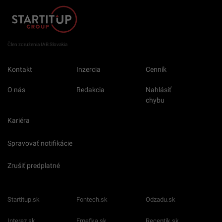
Člen združenia IAB Slovakia
Kontakt
Inzercia
Cenník
O nás
Redakcia
Nahlásiť
chybu
Kariéra
Spravovať notifikácie
Zrušiť predplatné
Startitup.sk
Fontech.sk
Odzadu.sk
Interez.sk
Emefka.sk
Receptik.sk