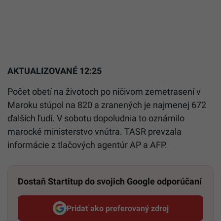
AKTUALIZOVANÉ 12:25
Počet obetí na životoch po ničivom zemetrasení v
Maroku stúpol na 820 a zranených je najmenej 672
ďalších ľudí. V sobotu dopoludnia to oznámilo
marocké ministerstvo vnútra. TASR prevzala
informácie z tlačových agentúr AP a AFP.
Dostaň Startitup do svojich Google odporúčaní
Pridať ako preferovaný zdroj
Startitup, odkaz sa otvorí v n