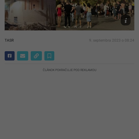
v
Maroku
X/Kinetik
TASR/AP
TASR
9. septembra 2023 o 08:24
ČLÁNOK POKRAČUJE POD REKLAMOU