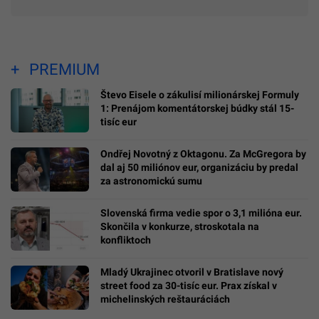
PREMIUM
Števo Eisele o zákulisí milionárskej Formuly
1: Prenájom komentátorskej búdky stál 15-
tisíc eur
Ondřej Novotný z Oktagonu. Za McGregora by
dal aj 50 miliónov eur, organizáciu by predal
za astronomickú sumu
Slovenská firma vedie spor o 3,1 milióna eur.
Skončila v konkurze, stroskotala na
konfliktoch
Mladý Ukrajinec otvoril v Bratislave nový
street food za 30-tisíc eur. Prax získal v
michelinských reštauráciách