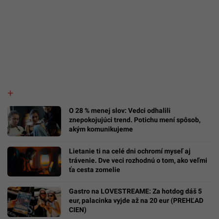
O 28 % menej slov: Vedci odhalili
znepokojujúci trend. Potichu mení spôsob,
akým komunikujeme
Lietanie ti na celé dni ochromí myseľ aj
trávenie. Dve veci rozhodnú o tom, ako veľmi
ťa cesta zomelie
Gastro na LOVESTREAME: Za hotdog dáš 5
eur, palacinka vyjde až na 20 eur (PREHĽAD
CIEN)