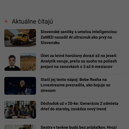
Aktuálne čítajú
Slovenské sanitky s umelou inteligenciou:
ZaMED nasadil AI ultrazvuk ako prvý na
Slovensku
Účet za letné horúčavy dorazí až na jeseň:
Analytik varuje, prečo sa sucho na poliach
prejaví na cenovkách o 3 až 6 mesiacov
Stačí jej tento nápoj: Bebe Rexha na
Lovestreame prezradila, ako bojuje so
stresom
Dôchodok už v 20-ke: Generácia Z odmieta
drieť do staroby, zavádza nový trend
Sestry v teréne budú bez príplatkov. Hrozí