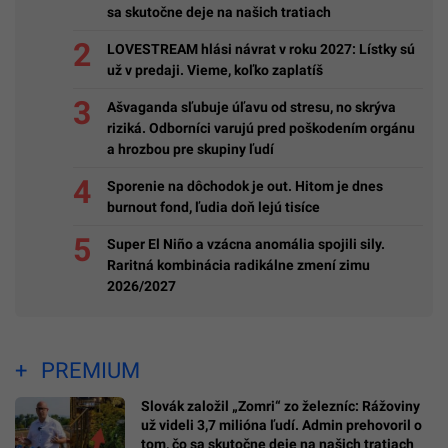
sa skutočne deje na našich tratiach
LOVESTREAM hlási návrat v roku 2027: Lístky sú
už v predaji. Vieme, koľko zaplatíš
Ašvaganda sľubuje úľavu od stresu, no skrýva
riziká. Odborníci varujú pred poškodením orgánu
a hrozbou pre skupiny ľudí
Sporenie na dôchodok je out. Hitom je dnes
burnout fond, ľudia doň lejú tisíce
Super El Niño a vzácna anomália spojili sily.
Raritná kombinácia radikálne zmení zimu
2026/2027
PREMIUM
Slovák založil „Zomri“ zo železníc: Rážoviny
už videli 3,7 milióna ľudí. Admin prehovoril o
tom, čo sa skutočne deje na našich tratiach