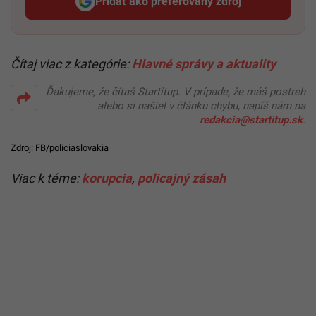
Pridať ako preferovaný zdroj
Startitup, odkaz sa otvorí v n
Čítaj viac z kategórie:
Hlavné správy a aktuality
Ďakujeme, že čítaš Startitup. V prípade, že máš postreh
alebo si našiel v článku chybu, napíš nám na
redakcia@startitup.sk
.
Zdroj:
FB/policiaslovakia
Viac k téme:
korupcia
,
policajný zásah