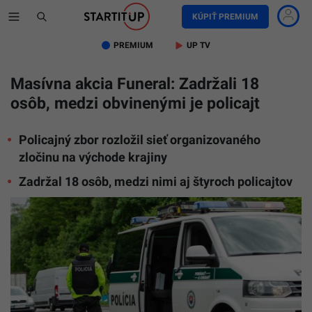
KÚPIŤ PREMIUM
PREMIUM
UP TV
Masívna akcia Funeral: Zadržali 18
osôb, medzi obvinenými je policajt
Policajný zbor rozložil sieť organizovaného
zločinu na východe krajiny
Zadržal 18 osôb, medzi nimi aj štyroch policajtov
Ilustračn