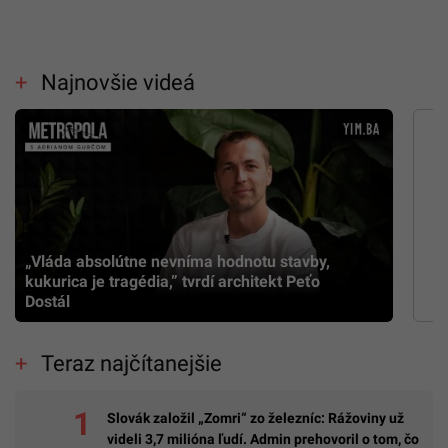
Najnovšie videá
„Vláda absolútne nevníma hodnotu stavby,
kukurica je tragédia,” tvrdí architekt Peťo
Dostál
Teraz najčítanejšie
Slovák založil „Zomri“ zo železníc: Rážoviny už
videli 3,7 milióna ľudí. Admin prehovoril o tom, čo