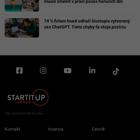
musíš zmeniť v práci počas horúcich dní
74 % firiem hneď odhalí životopis vytvorený
cez ChatGPT. Tieto chyby ťa stoja pozíciu
Člen združenia IAB Slovakia
Kontakt
Inzercia
Cenník