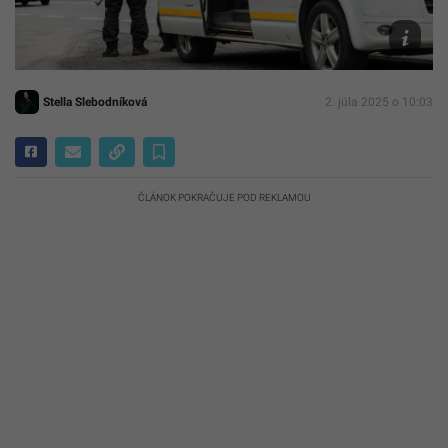
foto
TASR/Dan
Stehlík
Stella Slebodníková
2. júla 2025 o 10:03
ČLÁNOK POKRAČUJE POD REKLAMOU