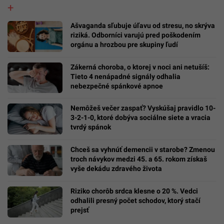
Ašvaganda sľubuje úľavu od stresu, no skrýva
riziká. Odborníci varujú pred poškodením
orgánu a hrozbou pre skupiny ľudí
Zákerná choroba, o ktorej v noci ani netušíš:
Tieto 4 nenápadné signály odhalia
nebezpečné spánkové apnoe
Nemôžeš večer zaspať? Vyskúšaj pravidlo 10-
3-2-1-0, ktoré dobýva sociálne siete a vracia
tvrdý spánok
Chceš sa vyhnúť demencii v starobe? Zmenou
troch návykov medzi 45. a 65. rokom získaš
vyše dekádu zdravého života
Riziko chorôb srdca klesne o 20 %. Vedci
odhalili presný počet schodov, ktorý stačí
prejsť