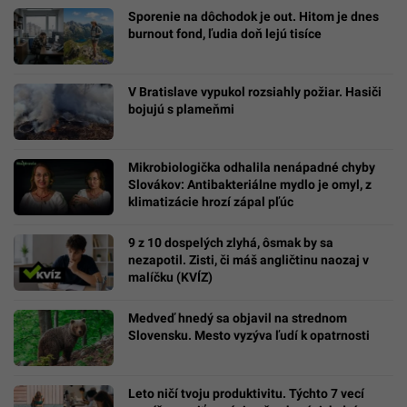
Sporenie na dôchodok je out. Hitom je dnes
burnout fond, ľudia doň lejú tisíce
V Bratislave vypukol rozsiahly požiar. Hasiči
bojujú s plameňmi
Mikrobiologička odhalila nenápadné chyby
Slovákov: Antibakteriálne mydlo je omyl, z
klimatizácie hrozí zápal pľúc
9 z 10 dospelých zlyhá, ôsmak by sa
nezapotil. Zisti, či máš angličtinu naozaj v
malíčku (KVÍZ)
Medveď hnedý sa objavil na strednom
Slovensku. Mesto vyzýva ľudí k opatrnosti
Leto ničí tvoju produktivitu. Týchto 7 vecí