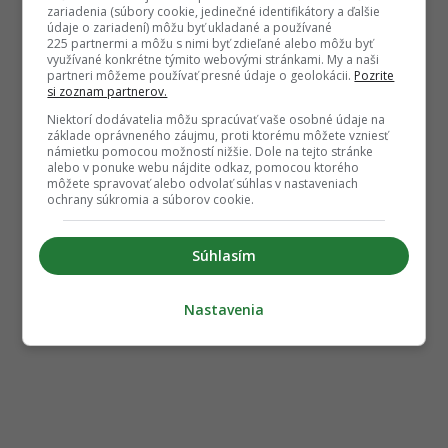
zariadenia (súbory cookie, jedinečné identifikátory a ďalšie
údaje o zariadení) môžu byť ukladané a používané
225 partnermi a môžu s nimi byť zdieľané alebo môžu byť
využívané konkrétne týmito webovými stránkami. My a naši
partneri môžeme používať presné údaje o geolokácii.
Pozrite
si zoznam partnerov.
Niektorí dodávatelia môžu spracúvať vaše osobné údaje na
základe oprávneného záujmu, proti ktorému môžete vzniesť
námietku pomocou možností nižšie. Dole na tejto stránke
alebo v ponuke webu nájdite odkaz, pomocou ktorého
môžete spravovať alebo odvolať súhlas v nastaveniach
ochrany súkromia a súborov cookie.
Súhlasím
Nastavenia