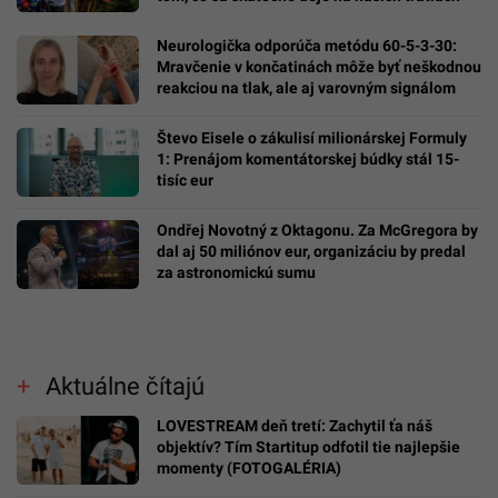
Neurologička odporúča metódu 60-5-3-30:
Mravčenie v končatinách môže byť neškodnou
reakciou na tlak, ale aj varovným signálom
Števo Eisele o zákulisí milionárskej Formuly
1: Prenájom komentátorskej búdky stál 15-
tisíc eur
Ondřej Novotný z Oktagonu. Za McGregora by
dal aj 50 miliónov eur, organizáciu by predal
za astronomickú sumu
Aktuálne čítajú
LOVESTREAM deň tretí: Zachytil ťa náš
objektív? Tím Startitup odfotil tie najlepšie
momenty (FOTOGALÉRIA)