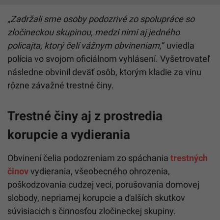
„
Zadržali sme osoby podozrivé zo spolupráce so
zločineckou skupinou, medzi nimi aj jedného
policajta, ktorý čelí vážnym obvineniam,
“ uviedla
polícia vo svojom oficiálnom vyhlásení. Vyšetrovateľ
následne obvinil deväť osôb, ktorým kladie za vinu
rôzne závažné trestné činy.
Trestné činy aj z prostredia
korupcie a vydierania
Obvinení čelia podozreniam zo spáchania
trestných
činov
vydierania, všeobecného ohrozenia,
poškodzovania cudzej veci, porušovania domovej
slobody, nepriamej korupcie a ďalších skutkov
súvisiacich s činnosťou zločineckej skupiny.