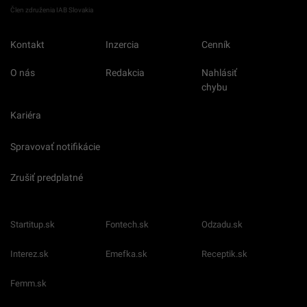
Člen združenia IAB Slovakia
Kontakt
Inzercia
Cenník
O nás
Redakcia
Nahlásiť
chybu
Kariéra
Spravovať notifikácie
Zrušiť predplatné
Startitup.sk
Fontech.sk
Odzadu.sk
Interez.sk
Emefka.sk
Receptik.sk
Femm.sk