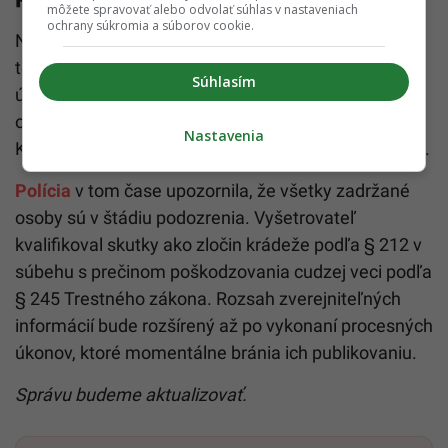
môžete spravovať alebo odvolať súhlas v nastaveniach
ochrany súkromia a súborov cookie.
Na akcii sa podieľali desiatky policajtov vrátane
technikov, príslušníkov Pohotovostného policajného
Súhlasím
útvaru Bratislava a ďalších špecializovaných
oddelení. Pri zásahu spolupracovali aj pracovníci
Nastavenia
Kriminálneho úradu finančnej správy a colnej správy.
Polícia
v tom čase upozornila, že všetky zadržané
osoby sú v štádiu podozrenia. Vyšetrovateľ
kvalifikoval skutky ako zločin krádeže podľa § 212 v
súbehu s prečinom poškodzovania cudzej veci podľa
§ 245 Trestného zákona. Rozsah zverejniteľných
informácií bude rozšírený až po vykonaní procesných
úkonov, ktoré momentálne bránia ich publikovaniu.
Správu budeme aktualizovať.