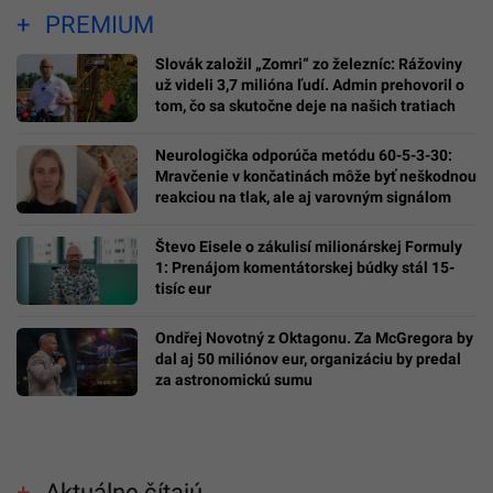
PREMIUM
Slovák založil „Zomri“ zo železníc: Rážoviny
už videli 3,7 milióna ľudí. Admin prehovoril o
tom, čo sa skutočne deje na našich tratiach
Neurologička odporúča metódu 60-5-3-30:
Mravčenie v končatinách môže byť neškodnou
reakciou na tlak, ale aj varovným signálom
Števo Eisele o zákulisí milionárskej Formuly
1: Prenájom komentátorskej búdky stál 15-
tisíc eur
Ondřej Novotný z Oktagonu. Za McGregora by
dal aj 50 miliónov eur, organizáciu by predal
za astronomickú sumu
Aktuálne čítajú