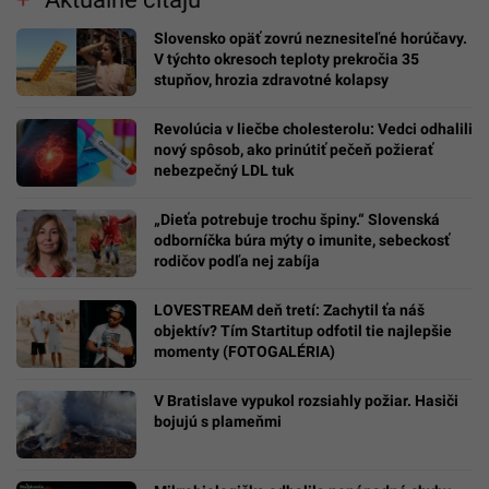
Slovensko opäť zovrú neznesiteľné horúčavy.
V týchto okresoch teploty prekročia 35
stupňov, hrozia zdravotné kolapsy
Revolúcia v liečbe cholesterolu: Vedci odhalili
nový spôsob, ako prinútiť pečeň požierať
nebezpečný LDL tuk
„Dieťa potrebuje trochu špiny.“ Slovenská
odborníčka búra mýty o imunite, sebeckosť
rodičov podľa nej zabíja
LOVESTREAM deň tretí: Zachytil ťa náš
objektív? Tím Startitup odfotil tie najlepšie
momenty (FOTOGALÉRIA)
V Bratislave vypukol rozsiahly požiar. Hasiči
bojujú s plameňmi