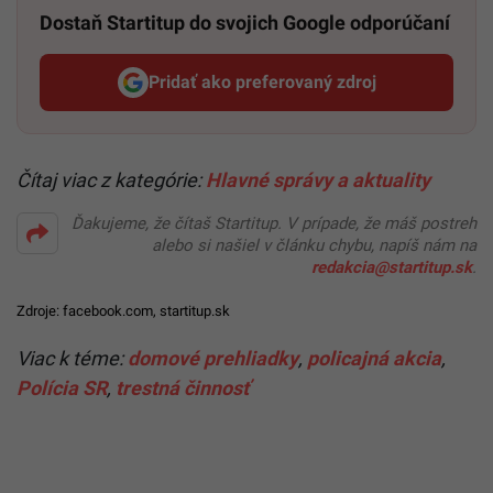
Dostaň Startitup do svojich Google odporúčaní
Pridať ako preferovaný zdroj
Startitup, odkaz sa otvorí v n
Čítaj viac z kategórie:
Hlavné správy a aktuality
Ďakujeme, že čítaš Startitup. V prípade, že máš postreh
alebo si našiel v článku chybu, napíš nám na
redakcia@startitup.sk
.
Zdroje:
facebook.com
,
startitup.sk
Viac k téme:
domové prehliadky
,
policajná akcia
,
Polícia SR
,
trestná činnosť