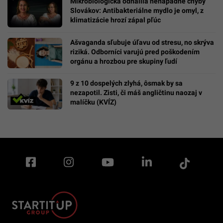
Mikrobiologička odhalila nenápadné chyby
Slovákov: Antibakteriálne mydlo je omyl, z
klimatizácie hrozí zápal pľúc
Ašvaganda sľubuje úľavu od stresu, no skrýva
riziká. Odborníci varujú pred poškodením
orgánu a hrozbou pre skupiny ľudí
9 z 10 dospelých zlyhá, ôsmak by sa
nezapotil. Zisti, či máš angličtinu naozaj v
malíčku (KVÍZ)