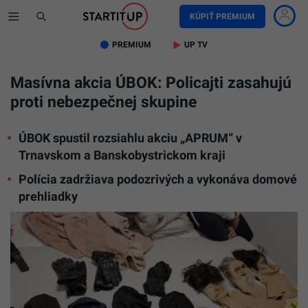
KÚPIŤ PREMIUM
PREMIUM
UP TV
Masívna akcia ÚBOK: Policajti zasahujú
proti nebezpečnej skupine
ÚBOK spustil rozsiahlu akciu „APRUM“ v
Trnavskom a Banskobystrickom kraji
Polícia zadržiava podozrivých a vykonáva domové
prehliadky
Ilustračn