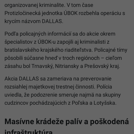
organizovanej kriminalite. V tom čase
Protizločinecká jednotka ÚBOK rozbehla operáciu s
krycím názvom DALLAS.
Podľa policajných informácií sa do akcie okrem
špecialistov z ÚBOK-u zapojili aj kriminalisti z
bratislavského krajského riaditeľstva. Policajné tímy
pôsobili súčasne hneď v troch regiónoch – cieľom
zásahu bol Trnavský, Nitriansky a Prešovský kraj.
Akcia DALLAS sa zameriava na preverovanie
rozsiahlej majetkovej trestnej činnosti. Polícia
uviedla, že podozrenie smeruje najmä na skupiny
cudzincov pochádzajúcich z Poľska a Lotyšska.
Masívne krádeže palív a poškodená
infraštruktúra