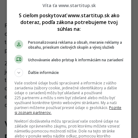
Víta ťa www.startitup.sk
S cieľom poskytovať www.startitup.sk ako
doteraz, podľa zákona potrebujeme tvoj
Polícia v rámci zásahu zadržala päť osôb – troch
súhlas na:
občanov Lotyšska a dvoch občanov Poľska. Okrem
toho vykonala tri prehliadky priestorov, dve domové
Personalizovaná reklama a obsah, meranie reklamy a
obsahu, prieskum cieľových skupín a vývoj služieb
prehliadky a päť prehliadok motorových vozidiel.
Uchovávanie alebo prístup k informáciám na zariadení
Zaistený bol aj rozsiahly materiál: štyri osobné autá,
jeden kamión na prepravu pohonných hmôt, ako aj
Ďalšie informácie
technické vybavenie využiteľné pri nelegálnom
Vaše osobné údaje budú spracúvané a informácie z vášho
odčerpávaní – vysokotlakové čerpadlá, hadice,
zariadenia (súbory cookie, jedinečné identifikátory a ďalšie
údaje o zariadení) môžu byť ukladané a používané
expanzné vaky, elektronické zariadenia a rôzne
225 partnermi a môžu s nimi byť zdieľané alebo môžu byť
využívané konkrétne týmito webovými stránkami. My a naši
dátové nosiče.
partneri môžeme používať presné údaje o geolokácii.
Pozrite
si zoznam partnerov.
Niektorí dodávatelia môžu spracúvať vaše osobné údaje na
Vyšetrovanie pokračuje, platí
základe oprávneného záujmu, proti ktorému môžete vzniesť
námietku pomocou možností nižšie. Dole na tejto stránke
prezumpcia neviny
alebo v ponuke webu nájdite odkaz, pomocou ktorého