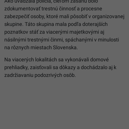
Ako uvádzala polícia, cieľom zásahu bolo
zdokumentovať trestnú činnosť a procesne
zabezpečiť osoby, ktoré mali pôsobiť v organizovanej
skupine. Táto skupina mala podľa doterajších
poznatkov stáť za viacerými majetkovými aj
násilnými trestnými činmi, spáchanými v minulosti
na rôznych miestach Slovenska.
Na viacerých lokalitách sa vykonávali domové
prehliadky, zaisťovali sa dôkazy a dochádzalo aj k
zadržiavaniu podozrivých osôb.