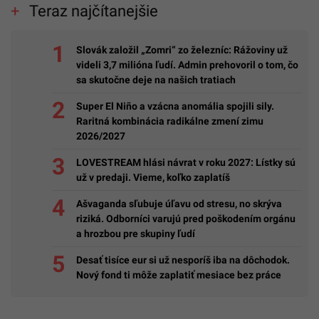
Teraz najčítanejšie
Slovák založil „Zomri“ zo železníc: Rážoviny už
videli 3,7 milióna ľudí. Admin prehovoril o tom, čo
sa skutočne deje na našich tratiach
Super El Niño a vzácna anomália spojili sily.
Raritná kombinácia radikálne zmení zimu
2026/2027
LOVESTREAM hlási návrat v roku 2027: Lístky sú
už v predaji. Vieme, koľko zaplatíš
Ašvaganda sľubuje úľavu od stresu, no skrýva
riziká. Odborníci varujú pred poškodením orgánu
a hrozbou pre skupiny ľudí
Desať tisíce eur si už nesporíš iba na dôchodok.
Nový fond ti môže zaplatiť mesiace bez práce