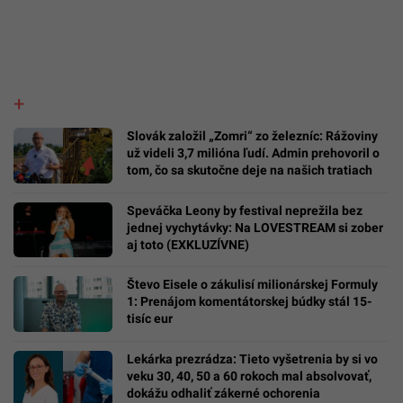
Slovák založil „Zomri“ zo železníc: Rážoviny
už videli 3,7 milióna ľudí. Admin prehovoril o
tom, čo sa skutočne deje na našich tratiach
Speváčka Leony by festival neprežila bez
jednej vychytávky: Na LOVESTREAM si zober
aj toto (EXKLUZÍVNE)
Števo Eisele o zákulisí milionárskej Formuly
1: Prenájom komentátorskej búdky stál 15-
tisíc eur
Lekárka prezrádza: Tieto vyšetrenia by si vo
veku 30, 40, 50 a 60 rokoch mal absolvovať,
dokážu odhaliť zákerné ochorenia