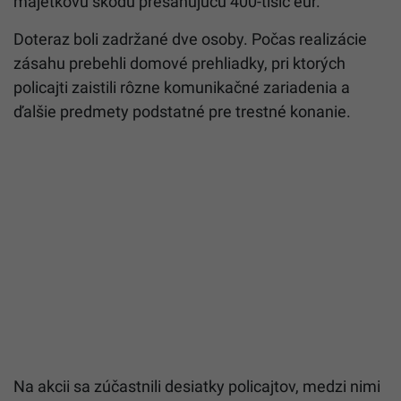
majetkovú škodu presahujúcu 400-tisíc eur.
Doteraz boli zadržané dve osoby. Počas realizácie
zásahu prebehli domové prehliadky, pri ktorých
policajti zaistili rôzne komunikačné zariadenia a
ďalšie predmety podstatné pre trestné konanie.
Na akcii sa zúčastnili desiatky policajtov, medzi nimi