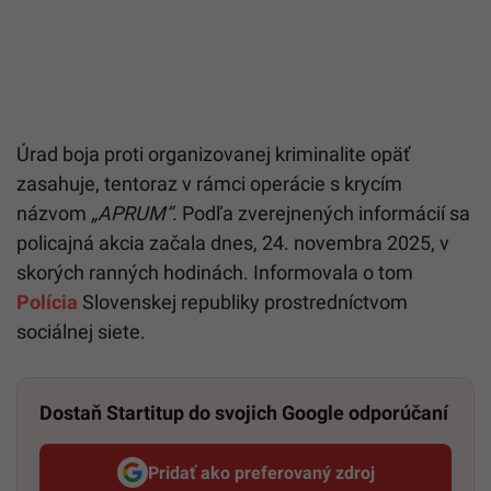
Úrad boja proti organizovanej kriminalite opäť
zasahuje, tentoraz v rámci operácie s krycím
názvom
„APRUM“
. Podľa zverejnených informácií sa
policajná akcia začala dnes, 24. novembra 2025, v
skorých ranných hodinách. Informovala o tom
Polícia
Slovenskej republiky prostredníctvom
sociálnej siete.
Dostaň Startitup do svojich Google odporúčaní
Pridať ako preferovaný zdroj
Startitup, odkaz sa otvorí v n