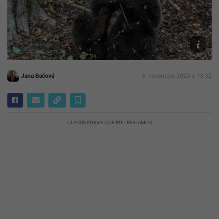
Ilustračn
foto
TASR/Mi
Kapusta
Jana Bačová
3. novembra 2023 o 13:32
ČLÁNOK POKRAČUJE POD REKLAMOU