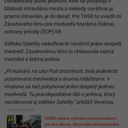
Odhadovaný počet jedincov, ktorí sa pohybujú v
blízkosti intravilánu mesta a niekedy navštívia aj
priamo intravilán, je do desať. Pre TASR to uviedli zo
Zásahového tímu pre
medveď
a hnedého Štátnej
ochrany prírody (ŠOP) SR.
Sídlisko Satelity niekoľkokrát navštívil jeden dospelý
medveď
. Zásahovému tímu to ohlasovala najmä
mestská a štátna polícia.
„Pri kalvárii, na ulici Pod cintorínom, bola jedenkrát
pozorovaná medvedica s dvoma mláďatami. V
Hrabove sa tiež pohyboval jeden dospelý jedinec
medveď
a. Tu pravdepodobne išlo o jedinca, ktorý
navštevoval aj sídlisko Satelity,“
priblížil Veverica.
SHMÚ vydáva výstrahu pred povodňami
pre dva okresy. Slovensko zbičujú prudké