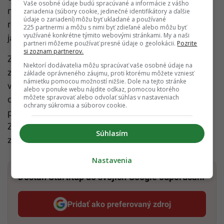
Vaše osobné údaje budú spracúvané a informácie z vášho
medvede podľa jeho slov vyhľadávajú v záhradách
zariadenia (súbory cookie, jedinečné identifikátory a ďalšie
údaje o zariadení) môžu byť ukladané a používané
rodinných domov práve dozrievajúce a padajúce
225 partnermi a môžu s nimi byť zdieľané alebo môžu byť
využívané konkrétne týmito webovými stránkami. My a naši
jablká či orechy.
partneri môžeme používať presné údaje o geolokácii.
Pozrite
si zoznam partnerov.
Zásahový tím uistil, že ochrana bezpečnosti a
Niektorí dodávatelia môžu spracúvať vaše osobné údaje na
zdravia obyvateľov je jeho prioritou. V prípadoch
základe oprávneného záujmu, proti ktorému môžete vzniesť
námietku pomocou možností nižšie. Dole na tejto stránke
výskytu problémových
medveď
ov v intraviláne a
alebo v ponuke webu nájdite odkaz, pomocou ktorého
môžete spravovať alebo odvolať súhlas v nastaveniach
okolí je snahou tímu takýchto jedincov odplašiť a
ochrany súkromia a súborov cookie.
pokúsiť sa im prinavrátiť prirodzenú plachosť.
Zároveň ich podľa Vevericu monitorujú a snažia sa
Súhlasím
zozbierať čo najviac údajov o ich pohybe a správaní.
Nastavenia
Dostaň Startitup do svojich Google odporúčaní
Pridať ako preferovaný zdroj
Startitup, odkaz sa otvorí v n