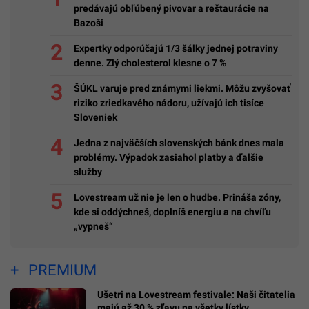
predávajú obľúbený pivovar a reštaurácie na
Bazoši
Expertky odporúčajú 1/3 šálky jednej potraviny
denne. Zlý cholesterol klesne o 7 %
ŠÚKL varuje pred známymi liekmi. Môžu zvyšovať
riziko zriedkavého nádoru, užívajú ich tisíce
Sloveniek
Jedna z najväčších slovenských bánk dnes mala
problémy. Výpadok zasiahol platby a ďalšie
služby
Lovestream už nie je len o hudbe. Prináša zóny,
kde si oddýchneš, doplníš energiu a na chvíľu
„vypneš“
PREMIUM
Ušetri na Lovestream festivale: Naši čitatelia
majú až 30 % zľavu na všetky lístky