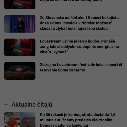
Zo Slovenska odišiel ako 15-ročný hokejista,
dnes skúma inovácie v Nórsku: Možnosť
skúšať a zlyhať bola najväčšou školou
Lovestream už nie je len o hudbe. Prináša
zóny, kde si oddýchneš, doplníš energiu a na
chvíľu „vypneš“
Získaj na Lovestream festivale kávu, masáž či
tetovanie úplne zadarmo
Aktuálne čítajú
Po 36 rokoch je koniec, strata dosiahla 1,6
milióna eur. Známy predajca elektroniky
Domoss padol do konkurzu