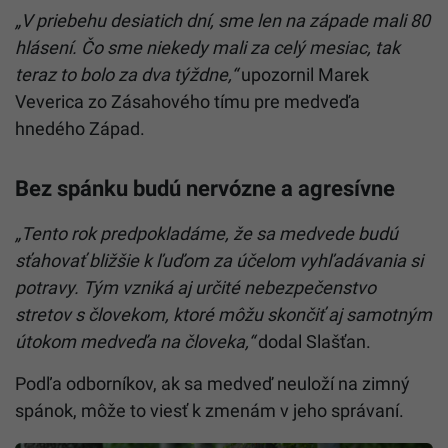
„V priebehu desiatich dní, sme len na západe mali 80
hlásení. Čo sme niekedy mali za celý mesiac, tak
teraz to bolo za dva týždne,“
upozornil Marek
Veverica zo Zásahového tímu pre medveďa
hnedého Západ.
Bez spánku budú nervózne a agresívne
„Tento rok predpokladáme, že sa medvede budú
sťahovať bližšie k ľuďom za účelom vyhľadávania si
potravy. Tým vzniká aj určité nebezpečenstvo
stretov s človekom, ktoré môžu skončiť aj samotným
útokom medveďa na človeka,“
dodal Slašťan.
Podľa odborníkov, ak sa medveď neuloží na zimný
spánok, môže to viesť k zmenám v jeho správaní.