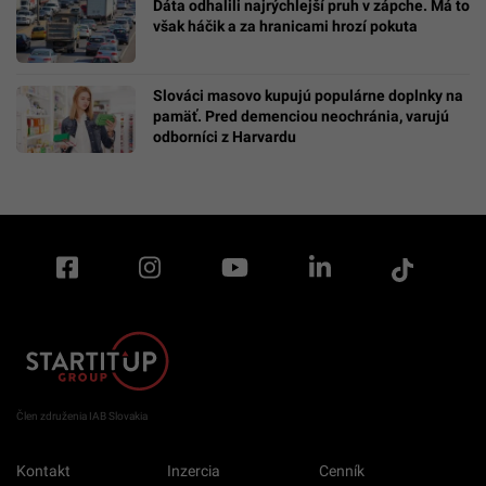
Dáta odhalili najrýchlejší pruh v zápche. Má to
však háčik a za hranicami hrozí pokuta
Slováci masovo kupujú populárne doplnky na
pamäť. Pred demenciou neochránia, varujú
odborníci z Harvardu
Člen združenia IAB Slovakia
Kontakt
Inzercia
Cenník