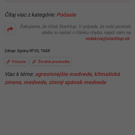
Čítaj viac z kategórie:
Počasie
Ďakujeme, že čítaš Startitup. V prípade, že máš postreh
alebo si našiel v článku chybu, napíš nám na
redakcia@startitup.sk
.
Zdroje:
Správy RTVS
, TASR
Počasie
Životné prostredie
Viac k téme:
agresívnejšie medvede
,
klimatická
zmena
,
medvede
,
zimný spánok medvede