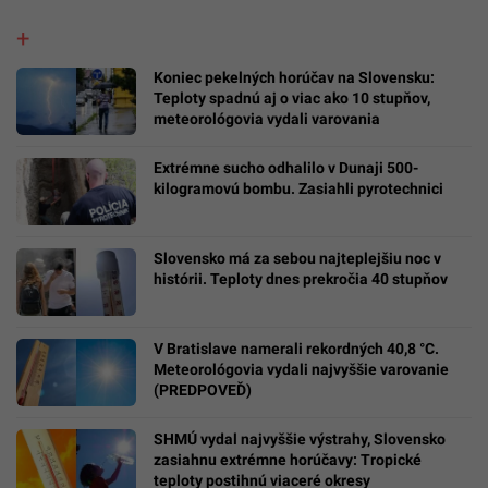
Koniec pekelných horúčav na Slovensku:
Teploty spadnú aj o viac ako 10 stupňov,
meteorológovia vydali varovania
Extrémne sucho odhalilo v Dunaji 500-
kilogramovú bombu. Zasiahli pyrotechnici
Slovensko má za sebou najteplejšiu noc v
histórii. Teploty dnes prekročia 40 stupňov
V Bratislave namerali rekordných 40,8 °C.
Meteorológovia vydali najvyššie varovanie
(PREDPOVEĎ)
SHMÚ vydal najvyššie výstrahy, Slovensko
zasiahnu extrémne horúčavy: Tropické
teploty postihnú viaceré okresy