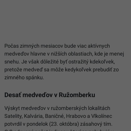
Počas zimných mesiacov bude viac aktívnych
medveďov hlavne v nižších oblastiach, kde je menej
snehu. Je však dôležité byť ostražitý kdekoľvek,
pretože medveď sa môže kedykoľvek prebudiť zo
zimného spánku.
Desať medveďov v Ružomberku
Výskyt
medveď
ov v ružomberských lokalitách
Satelity, Kalvária, Baničné, Hrabovo a Vlkolínec
potvrdil v pondelok (23. októbra) zásahový tím.