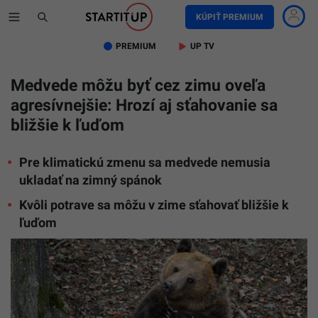
KÚPIŤ PREMIUM
PREMIUM
UP TV
Medvede môžu byť cez zimu oveľa
agresívnejšie: Hrozí aj sťahovanie sa
bližšie k ľuďom
Pre klimatickú zmenu sa medvede nemusia
ukladať na zimný spánok
Kvôli potrave sa môžu v zime sťahovať bližšie k
ľuďom