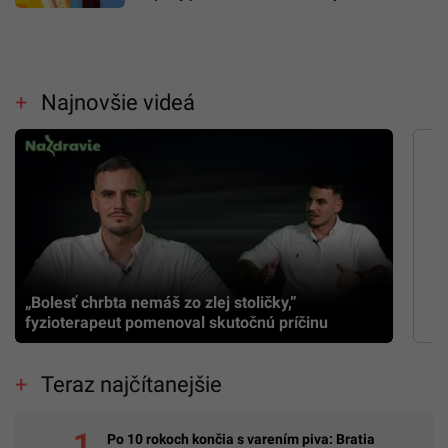
Najnovšie videá
„Bolesť chrbta nemáš zo zlej stoličky,”
fyzioterapeut pomenoval skutočnú príčinu
Teraz najčítanejšie
Po 10 rokoch končia s varením piva: Bratia