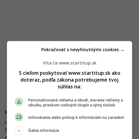
Pokračovať s nevyhnutnými cookies →
Víta ťa www.startitup.sk
S cieľom poskytovať www.startitup.sk ako
doteraz, podľa zákona potrebujeme tvoj
súhlas na:
Personalizovaná reklama a obsah, meranie reklamy a
obsahu, prieskum cieľových skupín a vývoj služieb
K materiálnym škodám väčšieho rozsahu nedošlo.
Uchovávanie alebo prístup k informáciám na zariadení
„Môžeme však potvrdiť najmä zničené oplotenia v
okolí záhrad rodinných domov a zničené ovocné
Ďalšie informácie
dreviny,“
podotkol Veverica. V tomto období