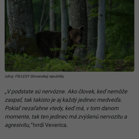
zdroj: FB/LESY Slovenskej republiky
„V podstate sú nervózne. Ako človek, keď nemôže
zaspať, tak takisto je aj každý jedinec medveďa.
Pokiaľ nezaľahne vtedy, keď má, v tom danom
momente, tak ten jedinec má zvýšenú nervozitu a
agresivitu,“
tvrdí Veverica.