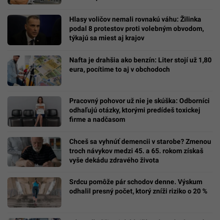
Hlasy voličov nemali rovnakú váhu: Žilinka
podal 8 protestov proti volebným obvodom,
týkajú sa miest aj krajov
Nafta je drahšia ako benzín: Liter stojí už 1,80
eura, pocítime to aj v obchodoch
Pracovný pohovor už nie je skúška: Odborníci
odhaľujú otázky, ktorými predídeš toxickej
firme a nadčasom
Chceš sa vyhnúť demencii v starobe? Zmenou
troch návykov medzi 45. a 65. rokom získaš
vyše dekádu zdravého života
Srdcu pomôže pár schodov denne. Výskum
odhalil presný počet, ktorý zníži riziko o 20 %