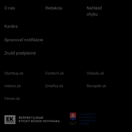
O nás
Redakcia
Nahlásiť
chybu
Kariéra
Spravovať notifikácie
Zrušiť predplatné
Startitup.sk
Fontech.sk
Odzadu.sk
Interez.sk
Emefka.sk
Receptik.sk
Femm.sk