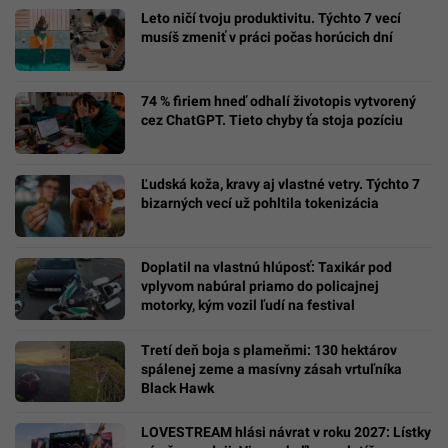
Leto ničí tvoju produktivitu. Týchto 7 vecí
musíš zmeniť v práci počas horúcich dní
74 % firiem hneď odhalí životopis vytvorený
cez ChatGPT. Tieto chyby ťa stoja pozíciu
Ľudská koža, kravy aj vlastné vetry. Týchto 7
bizarných vecí už pohltila tokenizácia
Doplatil na vlastnú hlúposť: Taxikár pod
vplyvom nabúral priamo do policajnej
motorky, kým vozil ľudí na festival
Tretí deň boja s plameňmi: 130 hektárov
spálenej zeme a masívny zásah vrtuľníka
Black Hawk
LOVESTREAM hlási návrat v roku 2027: Lístky