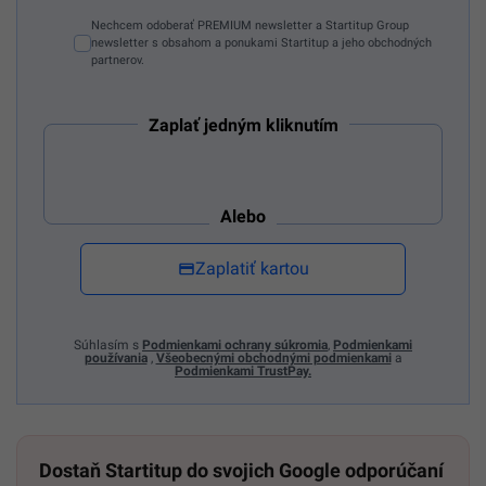
Nechcem odoberať PREMIUM newsletter a Startitup Group
newsletter s obsahom a ponukami Startitup a jeho obchodných
partnerov.
Zaplať jedným kliknutím
Alebo
Zaplatiť kartou
Súhlasím s
Podmienkami ochrany súkromia
,
Podmienkami
používania
,
Všeobecnými obchodnými podmienkami
a
Podmienkami TrustPay.
Dostaň Startitup do svojich Google odporúčaní