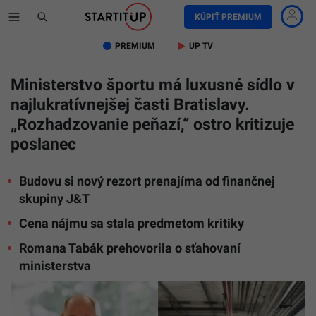
KÚPIŤ PREMIUM
PREMIUM
UP TV
Ministerstvo športu má luxusné sídlo v
najlukratívnejšej časti Bratislavy.
„Rozhadzovanie peňazí,“ ostro kritizuje
poslanec
Budovu si nový rezort prenajíma od finančnej
skupiny J&T
Cena nájmu sa stala predmetom kritiky
Romana Tabák prehovorila o sťahovaní
ministerstva