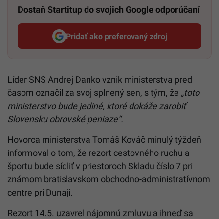
Dostaň Startitup do svojich Google odporúčaní
Pridať ako preferovaný zdroj
Startitup, odkaz sa otvorí v n
Líder SNS Andrej Danko vznik ministerstva pred
časom označil za svoj splnený sen, s tým, že
„toto
ministerstvo bude jediné, ktoré dokáže zarobiť
Slovensku obrovské peniaze“.
Hovorca ministerstva Tomáš Kováč minulý týždeň
informoval o tom, že rezort cestovného ruchu a
športu bude sídliť v priestoroch Skladu číslo 7 pri
známom bratislavskom obchodno-administratívnom
centre pri Dunaji.
Rezort 14.5. uzavrel nájomnú zmluvu a ihneď sa