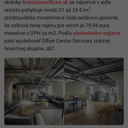
stránky
bratislavaoffices.sk
sa nájomné v sídle
2
rezortu pohybuje medzi 21 až 24 €/m
,
predstavitelia ministerstva však nedávno upresnili,
že celková cena nájmu pre rezort je 19,94 eura
mesačne s DPH za m2. Podľa
obchodného registra
patrí spoločnosť Office Center Services známej
finančnej skupine J&T.