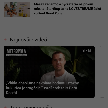
Masáž zadarmo a hydratácia na prvom
mieste: Startitup ťa na LOVESTREAME čaká
vo Feel Good Zone
Najnovšie videá
„Vláda absolútne nevníma hodnotu stavby,
kukurica je tragédia,” tvrdí architekt Peťo
Dostál
Teraz najčítanejšie