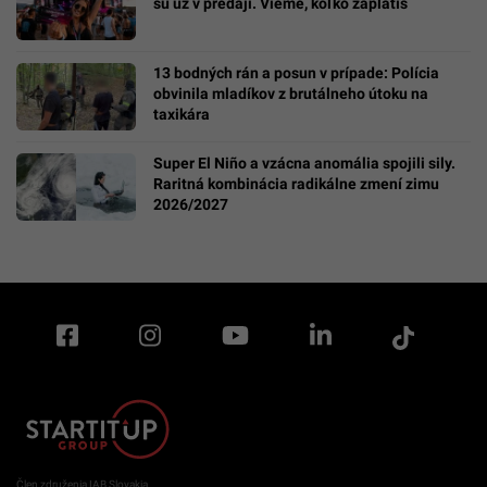
sú už v predaji. Vieme, koľko zaplatíš
13 bodných rán a posun v prípade: Polícia
obvinila mladíkov z brutálneho útoku na
taxikára
Super El Niño a vzácna anomália spojili sily.
Raritná kombinácia radikálne zmení zimu
2026/2027
Člen združenia IAB Slovakia