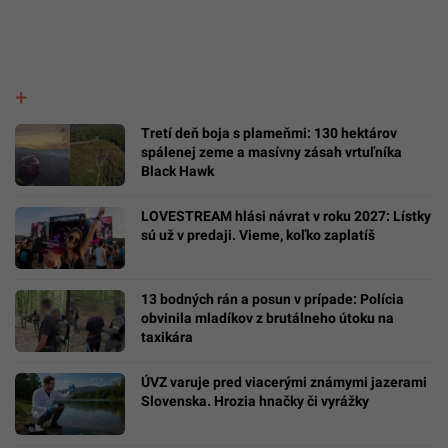
Tretí deň boja s plameňmi: 130 hektárov
spálenej zeme a masívny zásah vrtuľníka
Black Hawk
LOVESTREAM hlási návrat v roku 2027: Lístky
sú už v predaji. Vieme, koľko zaplatíš
13 bodných rán a posun v prípade: Polícia
obvinila mladíkov z brutálneho útoku na
taxikára
ÚVZ varuje pred viacerými známymi jazerami
Slovenska. Hrozia hnačky či vyrážky