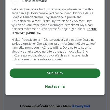
Ďalšie informácie
Staň sa členom
Vaše osobné údaje budú spracúvané a informácie z vášho
Startitup PREMIUM
zariadenia (súbory cookie, jedinečné identifikátory a ďalšie
údaje o zariadení) môžu byť ukladané a používané
Predplatné môžeš zrušiť kedykoľvek.
225 partnermi a môžu s nimi byť zdieľané alebo môžu byť
využívané konkrétne týmito webovými stránkami. My a naši
partneri môžeme používať presné údaje o geolokácii.
Pozrite
si zoznam partnerov.
LOVESTREAM Mesačné predplatné Startitup
Niektorí dodávatelia môžu spracúvať vaše osobné údaje na
5,99€
základe oprávneného záujmu, proti ktorému môžete vzniesť
PREMIUM 3,99€
námietku pomocou možností nižšie. Dole na tejto stránke
cena platí pre prvý mesiac, potom 5,99 € mesačne
alebo v ponuke webu nájdite odkaz, pomocou ktorého
môžete spravovať alebo odvolať súhlas v nastaveniach
Všetky mesačné predplatné
ochrany súkromia a súborov cookie.
Mesačné predplatné Multiweb PREMIUM 7,99€
Súhlasím
Nastavenia
Ročné predplatné Multiweb PREMIUM 65€
Chcem vidieť celú ponuku / Mám
zľavový kód