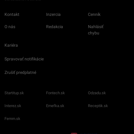
Kontakt
Inzercia
Cenník
O nás
Redakcia
Nahlásiť
chybu
Kariéra
Spravovať notifikácie
Zrušiť predplatné
Startitup.sk
Fontech.sk
Odzadu.sk
Interez.sk
Emefka.sk
Receptik.sk
Femm.sk