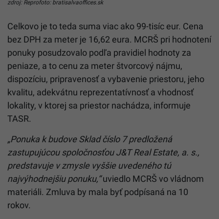
zdroj: Reprofoto: bratisalvaoffices.sk
Celkovo je to teda suma viac ako 99-tisíc eur. Cena
bez DPH za meter je 16,62 eura. MCRŠ pri hodnotení
ponuky posudzovalo podľa pravidiel hodnoty za
peniaze, a to cenu za meter štvorcový nájmu,
dispozíciu, pripravenosť a vybavenie priestoru, jeho
kvalitu, adekvátnu reprezentatívnosť a vhodnosť
lokality, v ktorej sa priestor nachádza, informuje
TASR.
„Ponuka k budove Sklad číslo 7 predložená
zastupujúcou spoločnosťou J&T Real Estate, a. s.,
predstavuje v zmysle vyššie uvedeného tú
najvýhodnejšiu ponuku,“
uviedlo MCRŠ vo vládnom
materiáli. Zmluva by mala byť podpísaná na 10
rokov.