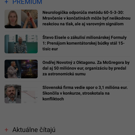
PREMIUM
Neurologička odporúča metódu 60-5-3-30:
Mravčenie v končatinách môže byť neškodnou
reakciou na tlak, ale aj varovným signálom
Števo Eisele o zákulisí milionárskej Formuly
1: Prenájom komentátorskej búdky stál 15-
tisíc eur
Ondřej Novotný z Oktagonu. Za McGregora by
dal aj 50 miliónov eur, organizáciu by predal
za astronomickú sumu
Slovenská firma vedie spor o 3,1 milióna eur.
Skončila v konkurze, stroskotala na
konfliktoch
Aktuálne čítajú