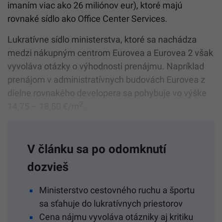
imaním viac ako 26 miliónov eur), ktoré majú
rovnaké sídlo ako Office Center Services.
Lukratívne sídlo ministerstva, ktoré sa nachádza
medzi nákupným centrom Eurovea a Eurovea 2 však
vyvoláva otázky o výhodnosti prenájmu. Napríklad
prenájom v administratívnych budovách Eurovea z
dielne rovnakého developera sa pohybuje vo výške
2
14,75 – 18,50 €/m
.
V článku sa po odomknutí
dozvieš
Ministerstvo cestovného ruchu a športu
sa sťahuje do lukratívnych priestorov
Cena nájmu vyvoláva otázniky aj kritiku