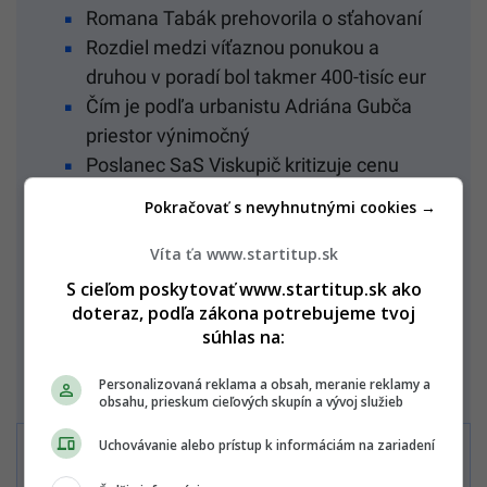
Romana Tabák prehovorila o sťahovaní
Rozdiel medzi víťaznou ponukou a
druhou v poradí bol takmer 400-tisíc eur
Čím je podľa urbanistu Adriána Gubča
priestor výnimočný
Poslanec SaS Viskupič kritizuje cenu
nájmu
Pokračovať s nevyhnutnými cookies →
Po odomknutí tiež získaš
Víta ťa www.startitup.sk
Články bez reklám
S cieľom poskytovať www.startitup.sk ako
Neobmedzený prístup k viac ako
doteraz, podľa zákona potrebujeme tvoj
súhlas na:
75 000 článkom
Exkluzívne benefity
Personalizovaná reklama a obsah, meranie reklamy a
obsahu, prieskum cieľových skupín a vývoj služieb
Uchovávanie alebo prístup k informáciám na zariadení
Máš účet?
Prihlás sa!
Viac o kampani
tu!