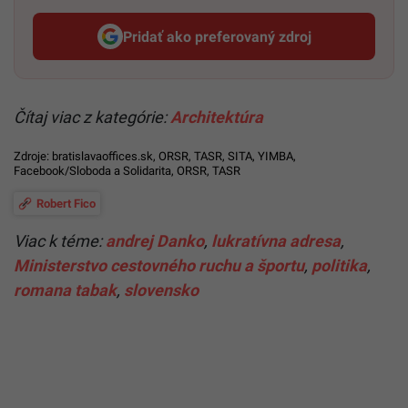
Pridať ako preferovaný zdroj
Startitup, odkaz sa otvorí v n
Čítaj viac z kategórie:
Architektúra
Zdroje:
bratislavaoffices.sk
,
ORSR
, TASR, SITA,
YIMBA
,
Facebook/Sloboda a Solidarita
,
ORSR
, TASR
Robert Fico
Viac k téme:
andrej Danko
,
lukratívna adresa
,
Ministerstvo cestovného ruchu a športu
,
politika
,
romana tabak
,
slovensko