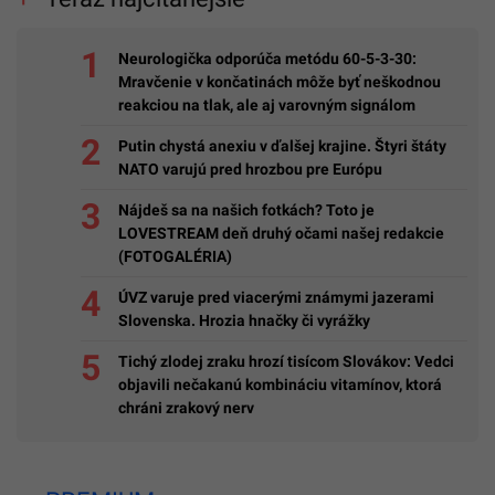
Neurologička odporúča metódu 60-5-3-30:
Mravčenie v končatinách môže byť neškodnou
reakciou na tlak, ale aj varovným signálom
Putin chystá anexiu v ďalšej krajine. Štyri štáty
NATO varujú pred hrozbou pre Európu
Nájdeš sa na našich fotkách? Toto je
LOVESTREAM deň druhý očami našej redakcie
(FOTOGALÉRIA)
ÚVZ varuje pred viacerými známymi jazerami
Slovenska. Hrozia hnačky či vyrážky
Tichý zlodej zraku hrozí tisícom Slovákov: Vedci
objavili nečakanú kombináciu vitamínov, ktorá
chráni zrakový nerv