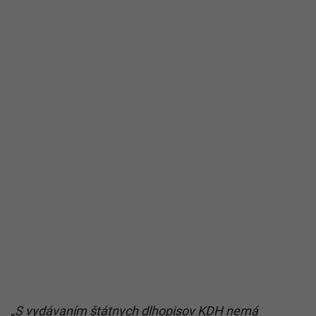
„S vydávaním štátnych dlhopisov KDH nemá