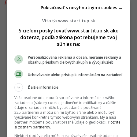
politika
,
zmeny v 13. dôchodku
Pokračovať s nevyhnutnými cookies →
Víta ťa www.startitup.sk
S cieľom poskytovať www.startitup.sk ako
doteraz, podľa zákona potrebujeme tvoj
súhlas na:
Personalizovaná reklama a obsah, meranie reklamy a
obsahu, prieskum cieľových skupín a vývoj služieb
Uchovávanie alebo prístup k informáciám na zariadení
Ďalšie informácie
Vaše osobné údaje budú spracúvané a informácie z vášho
zariadenia (súbory cookie, jedinečné identifikátory a ďalšie
údaje o zariadení) môžu byť ukladané a používané
225 partnermi a môžu s nimi byť zdieľané alebo môžu byť
využívané konkrétne týmito webovými stránkami. My a naši
partneri môžeme používať presné údaje o geolokácii.
Pozrite
si zoznam partnerov.
Niektorí dodávatelia môžu spracúvať vaše osobné údaje na