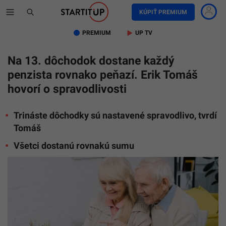
KÚPIŤ PREMIUM
PREMIUM
UP TV
Na 13. dôchodok dostane každý
penzista rovnako peňazí. Erik Tomáš
hovorí o spravodlivosti
Trináste dôchodky sú nastavené spravodlivo, tvrdí
Tomáš
Všetci dostanú rovnakú sumu