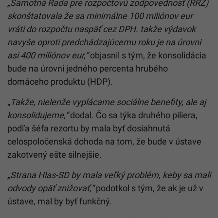
„Samotná Rada pre rozpočtovú zodpovednosť (RRZ)
skonštatovala že sa minimálne 100 miliónov eur
vráti do rozpočtu naspäť cez DPH. takže výdavok
navyše oproti predchádzajúcemu roku je na úrovni
asi 400 miliónov eur,“
objasnil s tým, že konsolidácia
bude na úrovni jedného percenta hrubého
domáceho produktu (HDP).
„
Takže, nielenže vyplácame sociálne benefity, ale aj
konsolidujeme,“
dodal. Čo sa týka druhého piliera,
podľa šéfa rezortu by mala byť dosiahnutá
celospoločenská dohoda na tom, že bude v ústave
zakotvený ešte silnejšie.
„Strana Hlas-SD by mala veľký problém, keby sa mali
odvody opäť znižovať,“
podotkol s tým, že ak je už v
ústave, mal by byť funkčný.