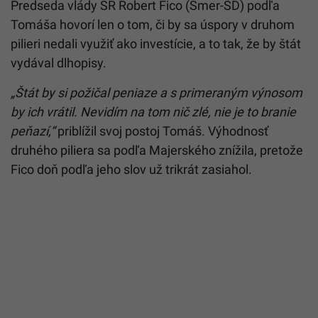
Predseda vlády SR Robert Fico (Smer-SD) podľa
Tomáša hovorí len o tom, či by sa úspory v druhom
pilieri nedali využiť ako investície, a to tak, že by štát
vydával dlhopisy.
„Štát by si požičal peniaze a s primeraným výnosom
by ich vrátil. Nevidím na tom nič zlé, nie je to branie
peňazí,“
priblížil svoj postoj Tomáš. Výhodnosť
druhého piliera sa podľa Majerského znížila, pretože
Fico doň podľa jeho slov už trikrát zasiahol.