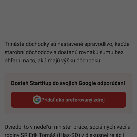
Trináste dôchodky sú nastavené spravodlivo, keďže
starobní dôchodcovia dostanú rovnakú sumu bez
ohľadu na to, akú majú výšku dôchodku.
Dostaň Startitup do svojich Google odporúčaní
Pridať ako preferovaný zdroj
Startitup, odkaz sa otvorí v n
Uviedol to v nedeľu minister práce, sociálnych vecí a
rodiny SR Erik Tomáš (Hlas-SD) v diskusnej relácii