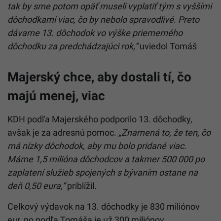
tak by sme potom opäť museli vyplatiť tým s vyššími
dôchodkami viac, čo by nebolo spravodlivé. Preto
dávame 13. dôchodok vo výške priemerného
dôchodku za predchádzajúci rok,“
uviedol Tomáš
Majerský chce, aby dostali tí, čo
majú menej, viac
KDH podľa Majerského podporilo 13. dôchodky,
avšak je za adresnú pomoc.
„Znamená to, že ten, čo
má nízky dôchodok, aby mu bolo pridané viac.
Máme 1,5 milióna dôchodcov a takmer 500 000 po
zaplatení služieb spojených s bývaním ostane na
deň 0,50 eura,“
priblížil.
Celkový výdavok na 13. dôchodky je 830 miliónov
eur, no podľa Tomáša je už 300 miliónov