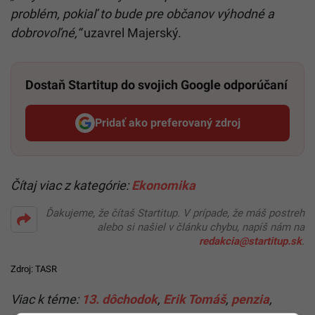
problém, pokiaľ to bude pre občanov výhodné a
dobrovoľné,“
uzavrel Majerský.
Dostaň Startitup do svojich Google odporúčaní
Pridať ako preferovaný zdroj
Startitup, odkaz sa otvorí v n
Čítaj viac z kategórie:
Ekonomika
Ďakujeme, že čítaš Startitup. V prípade, že máš postreh
alebo si našiel v článku chybu, napíš nám na
redakcia@startitup.sk
.
Zdroj: TASR
Viac k téme:
13. dôchodok
,
Erik Tomáš
,
penzia
,