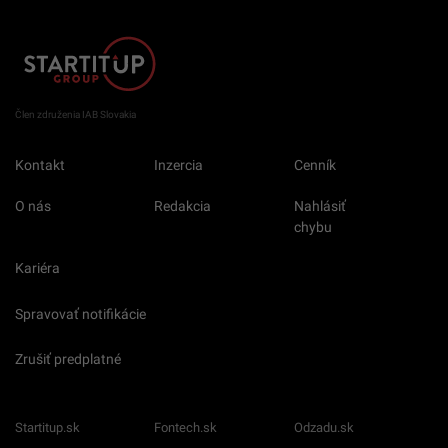
Člen združenia IAB Slovakia
Kontakt
Inzercia
Cenník
O nás
Redakcia
Nahlásiť
chybu
Kariéra
Spravovať notifikácie
Zrušiť predplatné
Startitup.sk
Fontech.sk
Odzadu.sk