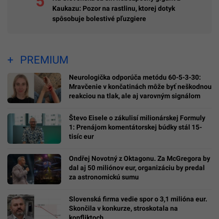
Kaukazu: Pozor na rastlinu, ktorej dotyk
spôsobuje bolestivé pľuzgiere
PREMIUM
Neurologička odporúča metódu 60-5-3-30:
Mravčenie v končatinách môže byť neškodnou
reakciou na tlak, ale aj varovným signálom
Števo Eisele o zákulisí milionárskej Formuly
1: Prenájom komentátorskej búdky stál 15-
tisíc eur
Ondřej Novotný z Oktagonu. Za McGregora by
dal aj 50 miliónov eur, organizáciu by predal
za astronomickú sumu
Slovenská firma vedie spor o 3,1 milióna eur.
Skončila v konkurze, stroskotala na
konfliktoch