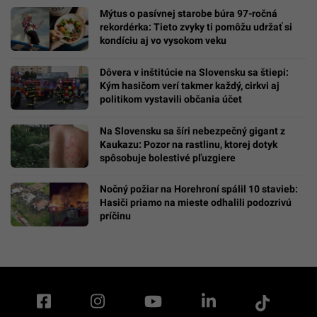
Mýtus o pasívnej starobe búra 97-ročná
rekordérka: Tieto zvyky ti pomôžu udržať si
kondíciu aj vo vysokom veku
Dôvera v inštitúcie na Slovensku sa štiepi:
Kým hasičom verí takmer každý, cirkvi aj
politikom vystavili občania účet
Na Slovensku sa šíri nebezpečný gigant z
Kaukazu: Pozor na rastlinu, ktorej dotyk
spôsobuje bolestivé pľuzgiere
Nočný požiar na Horehroní spálil 10 stavieb:
Hasiči priamo na mieste odhalili podozrivú
príčinu