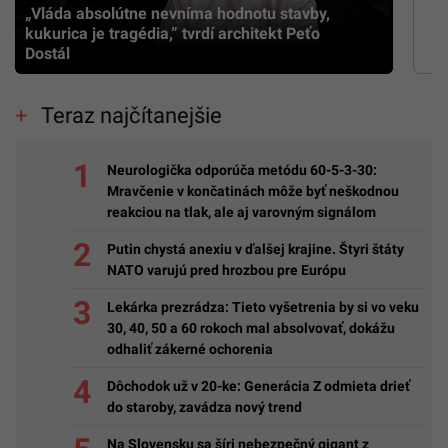
„Vláda absolútne nevníma hodnotu stavby,
kukurica je tragédia,” tvrdí architekt Peťo
Dostál
Teraz najčítanejšie
Neurologička odporúča metódu 60-5-3-30:
Mravčenie v končatinách môže byť neškodnou
reakciou na tlak, ale aj varovným signálom
Putin chystá anexiu v ďalšej krajine. Štyri štáty
NATO varujú pred hrozbou pre Európu
Lekárka prezrádza: Tieto vyšetrenia by si vo veku
30, 40, 50 a 60 rokoch mal absolvovať, dokážu
odhaliť zákerné ochorenia
Dôchodok už v 20-ke: Generácia Z odmieta drieť
do staroby, zavádza nový trend
Na Slovensku sa šíri nebezpečný gigant z