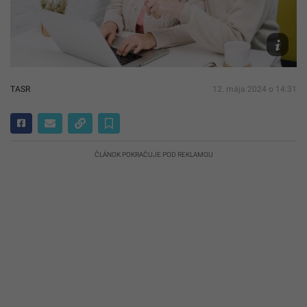
Freepik/
TASR
12. mája 2024 o 14:31
ČLÁNOK POKRAČUJE POD REKLAMOU