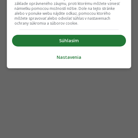
základe oprávneného záujmu, proti ktorému môžete vzniesť
námietku pomocou možností nižšie. Dole na tejto stránke
alebo v ponuke webu nájdite odkaz, pomocou ktorého
môžete spravovať alebo odvolať súhlas v nastaveniach
ochrany súkromia a súborov cookie.
Súhlasím
Nastavenia