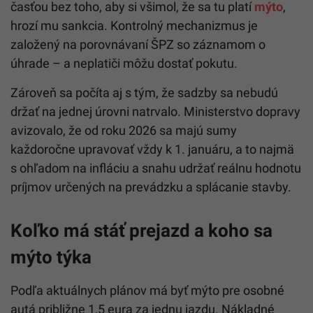
časťou bez toho, aby si všimol, že sa tu platí
mýto
,
hrozí mu sankcia. Kontrolný mechanizmus je
založený na porovnávaní ŠPZ so záznamom o
úhrade – a neplatiči môžu dostať pokutu.
Zároveň sa počíta aj s tým, že sadzby sa nebudú
držať na jednej úrovni natrvalo. Ministerstvo dopravy
avizovalo, že od roku 2026 sa majú sumy
každoročne upravovať vždy k 1. januáru, a to najmä
s ohľadom na infláciu a snahu udržať reálnu hodnotu
príjmov určených na prevádzku a splácanie stavby.
Koľko má stáť prejazd a koho sa
mýto týka
Podľa aktuálnych plánov má byť mýto pre osobné
autá približne 1,5 eura za jednu jazdu. Nákladné