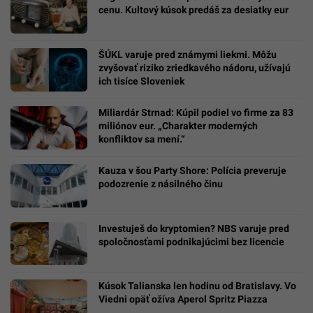
cenu. Kultový kúsok predáš za desiatky eur
ŠÚKL varuje pred známymi liekmi. Môžu
zvyšovať riziko zriedkavého nádoru, užívajú
ich tisíce Sloveniek
Miliardár Strnad: Kúpil podiel vo firme za 83
miliónov eur. „Charakter moderných
konfliktov sa mení.“
Kauza v šou Party Shore: Polícia preveruje
podozrenie z násilného činu
Investuješ do kryptomien? NBS varuje pred
spoločnosťami podnikajúcimi bez licencie
Kúsok Talianska len hodinu od Bratislavy. Vo
Viedni opäť ožíva Aperol Spritz Piazza