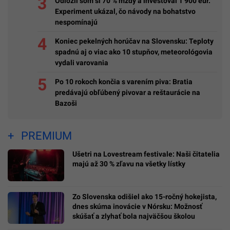
Odložil som si 70 % mzdy a investoval 1 900 eur.
Experiment ukázal, čo návody na bohatstvo
nespomínajú
Koniec pekelných horúčav na Slovensku: Teploty
spadnú aj o viac ako 10 stupňov, meteorológovia
vydali varovania
Po 10 rokoch končia s varením piva: Bratia
predávajú obľúbený pivovar a reštaurácie na
Bazoši
PREMIUM
Ušetri na Lovestream festivale: Naši čitatelia
majú až 30 % zľavu na všetky lístky
Zo Slovenska odišiel ako 15-ročný hokejista,
dnes skúma inovácie v Nórsku: Možnosť
skúšať a zlyhať bola najväčšou školou