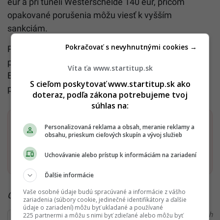
eur a pri tuneli Westerschelde 140 eur, pričom
opakované porušenia môžu viesť k vyšším
sankciám.
Pokračovať s nevyhnutnými cookies →
Pre ťažké nákladné vozidlá nad 12 ton platí
povinnosť mať elektronickú diaľničnú známku
Víta ťa www.startitup.sk
Eurovignette. Na osobné autá a motocykle sa táto
S cieľom poskytovať www.startitup.sk ako
povinnosť nevzťahuje.
doteraz, podľa zákona potrebujeme tvoj
súhlas na:
Dostaň Startitup do svojich Google odporúčaní
Personalizovaná reklama a obsah, meranie reklamy a
obsahu, prieskum cieľových skupín a vývoj služieb
Pridať ako preferovaný zdroj
Uchovávanie alebo prístup k informáciám na zariadení
Startitup, odkaz sa otvorí v n
Ďalšie informácie
Vaše osobné údaje budú spracúvané a informácie z vášho
Čítaj viac z kategórie:
Auto
zariadenia (súbory cookie, jedinečné identifikátory a ďalšie
údaje o zariadení) môžu byť ukladané a používané
Ďakujeme, že čítaš Startitup. V prípade, že máš postreh
225 partnermi a môžu s nimi byť zdieľané alebo môžu byť