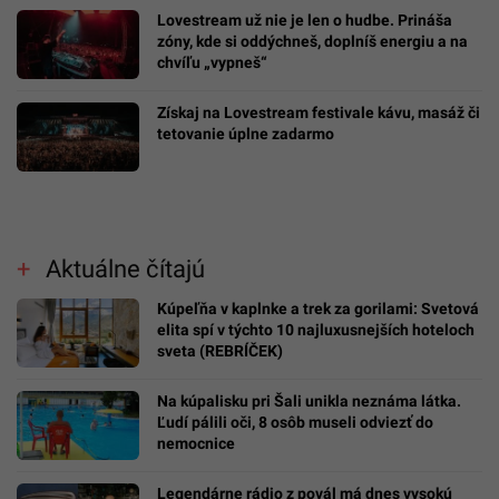
Lovestream už nie je len o hudbe. Prináša
zóny, kde si oddýchneš, doplníš energiu a na
chvíľu „vypneš“
Získaj na Lovestream festivale kávu, masáž či
tetovanie úplne zadarmo
Aktuálne čítajú
Kúpeľňa v kaplnke a trek za gorilami: Svetová
elita spí v týchto 10 najluxusnejších hoteloch
sveta (REBRÍČEK)
Na kúpalisku pri Šali unikla neznáma látka.
Ľudí pálili oči, 8 osôb museli odviezť do
nemocnice
Legendárne rádio z povál má dnes vysokú