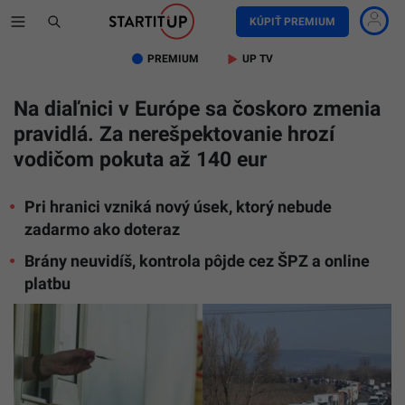
KÚPIŤ PREMIUM
PREMIUM
UP TV
Na diaľnici v Európe sa čoskoro zmenia
pravidlá. Za nerešpektovanie hrozí
vodičom pokuta až 140 eur
Pri hranici vzniká nový úsek, ktorý nebude
zadarmo ako doteraz
Brány neuvidíš, kontrola pôjde cez ŠPZ a online
platbu
Na
snímke
platenie
mýta
a