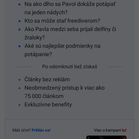
Na ako dlho sa Pavol dokáže potápať
na jeden nádych?
Kto sa môže stať freediverom?
Ako Pavla medzi seba prijali delfíny či
žraloky?
Aké sú najlepšie podmienky na
potápanie?
Po odomknutí tiež získaš
Články bez reklám
Neobmedzený prístup k viac ako
75 000 článkom
Exkluzívne benefity
Máš účet?
Prihlás sa!
Viac o kampani
tu!