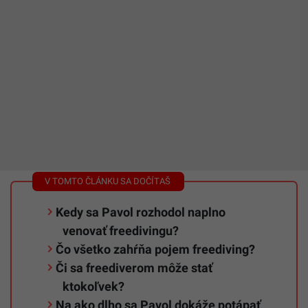
Kedy sa Pavol rozhodol naplno
venovať freedivingu?
Čo všetko zahŕňa pojem freediving?
Či sa freediverom môže stať
ktokoľvek?
Na ako dlho sa Pavol dokáže potápať