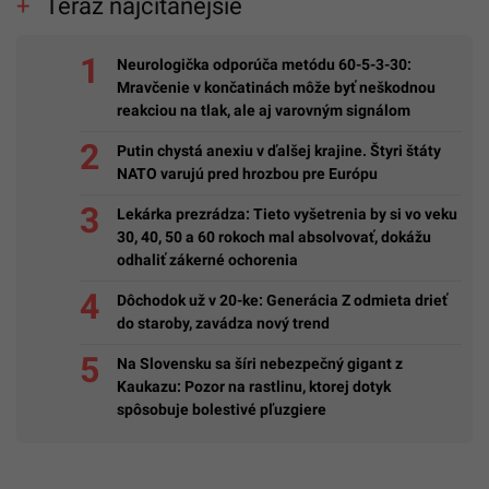
Teraz najčítanejšie
Neurologička odporúča metódu 60-5-3-30:
Mravčenie v končatinách môže byť neškodnou
reakciou na tlak, ale aj varovným signálom
Putin chystá anexiu v ďalšej krajine. Štyri štáty
NATO varujú pred hrozbou pre Európu
Lekárka prezrádza: Tieto vyšetrenia by si vo veku
30, 40, 50 a 60 rokoch mal absolvovať, dokážu
odhaliť zákerné ochorenia
Dôchodok už v 20-ke: Generácia Z odmieta drieť
do staroby, zavádza nový trend
Na Slovensku sa šíri nebezpečný gigant z
Kaukazu: Pozor na rastlinu, ktorej dotyk
spôsobuje bolestivé pľuzgiere