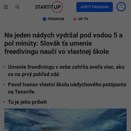
KÚPIŤ PREMIUM
PREMIUM
UP TV
Na jeden nádych vydržal pod vodou 5 a
pol minúty: Slovák ťa umenie
freedivingu naučí vo vlastnej škole
Umenie freedivingu v sebe zahŕňa oveľa viac, ako
sa na prvý pohľad zdá
Pavol Ivanov vlastní školu nádychového potápania
na Tenerife
Tu je jeho príbeh
Umenie
freedivin
ťa