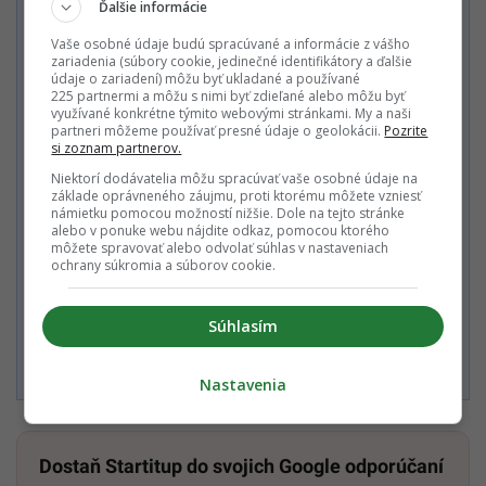
Ďalšie informácie
Nechcem odoberať PREMIUM newsletter a Startitup Group
newsletter s obsahom a ponukami Startitup a jeho obchodných
Vaše osobné údaje budú spracúvané a informácie z vášho
partnerov.
zariadenia (súbory cookie, jedinečné identifikátory a ďalšie
údaje o zariadení) môžu byť ukladané a používané
225 partnermi a môžu s nimi byť zdieľané alebo môžu byť
využívané konkrétne týmito webovými stránkami. My a naši
Zaplať jedným kliknutím
partneri môžeme používať presné údaje o geolokácii.
Pozrite
si zoznam partnerov.
Niektorí dodávatelia môžu spracúvať vaše osobné údaje na
základe oprávneného záujmu, proti ktorému môžete vzniesť
Alebo
námietku pomocou možností nižšie. Dole na tejto stránke
alebo v ponuke webu nájdite odkaz, pomocou ktorého
môžete spravovať alebo odvolať súhlas v nastaveniach
Zaplatiť kartou
ochrany súkromia a súborov cookie.
Súhlasím
Súhlasím s
Podmienkami ochrany súkromia
,
Podmienkami
používania
,
Všeobecnými obchodnými podmienkami
a
Podmienkami TrustPay.
Nastavenia
Dostaň Startitup do svojich Google odporúčaní