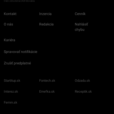
Člen združenia IAB Slovakia
Kontakt
Inzercia
Cenník
O nás
Redakcia
Nahlásiť
chybu
Kariéra
Spravovať notifikácie
Zrušiť predplatné
Startitup.sk
Fontech.sk
Odzadu.sk
Interez.sk
Emefka.sk
Receptik.sk
Femm.sk