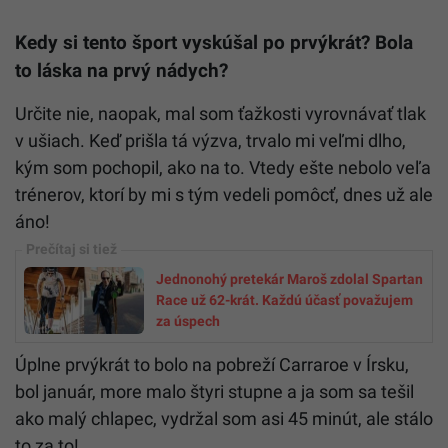
Kedy si tento šport vyskúšal po prvýkrát? Bola
to láska na prvý nádych?
Určite nie, naopak, mal som ťažkosti vyrovnávať tlak
v ušiach. Keď prišla tá výzva, trvalo mi veľmi dlho,
kým som pochopil, ako na to. Vtedy ešte nebolo veľa
trénerov, ktorí by mi s tým vedeli pomôcť, dnes už ale
áno!
Jednonohý pretekár Maroš zdolal Spartan
Race už 62-krát. Každú účasť považujem
za úspech
Úplne prvýkrát to bolo na pobreží Carraroe v Írsku,
bol január, more malo štyri stupne a ja som sa tešil
ako malý chlapec, vydržal som asi 45 minút, ale stálo
to za to!