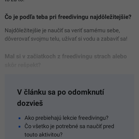
Čo je podľa teba pri freedivingu najdôležitejšie?
Najdôležitejšie je naučiť sa veriť samému sebe,
dôverovať svojmu telu, užívať si vodu a zabaviť sa!
Mal si v začiatkoch z freedivingu strach alebo
skôr rešpekt?
V článku sa po odomknutí
dozvieš
Ako prebiehajú lekcie freedivingu?
Čo všetko je potrebné sa naučiť pred
touto aktivitou?