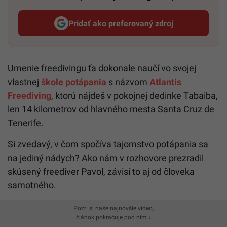
Pridať ako preferovaný zdroj
Startitup, odkaz sa otvorí v n
Umenie freedivingu ťa dokonale naučí vo svojej
vlastnej
škole potápania
s názvom
Atlantis
Freediving
, ktorú nájdeš v pokojnej dedinke Tabaiba,
len 14 kilometrov od hlavného mesta Santa Cruz de
Tenerife.
Si zvedavý, v čom spočíva tajomstvo potápania sa
na jediný nádych? Ako nám v rozhovore prezradil
skúsený freediver Pavol, závisí to aj od človeka
samotného.
Pozri si naše najnovšie video,
článok pokračuje pod ním ↓