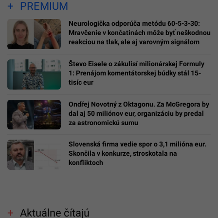
PREMIUM
Neurologička odporúča metódu 60-5-3-30:
Mravčenie v končatinách môže byť neškodnou
reakciou na tlak, ale aj varovným signálom
Števo Eisele o zákulisí milionárskej Formuly
1: Prenájom komentátorskej búdky stál 15-
tisíc eur
Ondřej Novotný z Oktagonu. Za McGregora by
dal aj 50 miliónov eur, organizáciu by predal
za astronomickú sumu
Slovenská firma vedie spor o 3,1 milióna eur.
Skončila v konkurze, stroskotala na
konfliktoch
Aktuálne čítajú