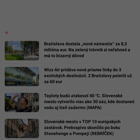
Bratislava dostala „nové námestie“ za 8,3
milióna eur. Na zelený trávnik si neľahneš a
má to bizarný dôvod
Wizz Air pridáva nové priame linky do 3
exotických destinácií. Z Bratislavy poletíš už
za 60 eur
Teploty budú atakovať 40 °C. Slovenské
mesto vytvorilo viac ako 30 oáz, kde dostaneš
vodu aj tieň zadarmo (MAPA)
Slovenské mesto v TOP 10 európskych
zastávok. Prekvapivo skončilo po boku
Stonehenge a Pompejí (REBRÍČEK)