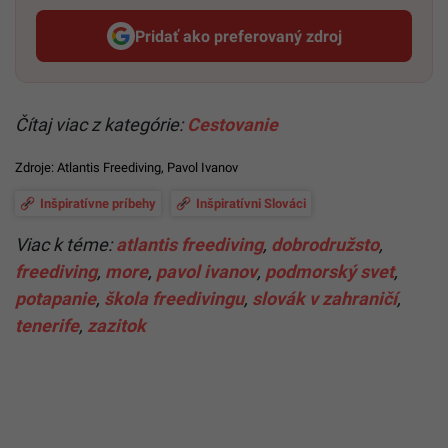
Pridať ako preferovaný zdroj
Startitup, odkaz sa otvorí v n
Čítaj viac z kategórie:
Cestovanie
Zdroje:
Atlantis Freediving
,
Pavol Ivanov
Inšpiratívne príbehy
Inšpiratívni Slováci
Viac k téme:
atlantis freediving
,
dobrodružsto
,
freediving
,
more
,
pavol ivanov
,
podmorský svet
,
potapanie
,
škola freedivingu
,
slovák v zahraničí
,
tenerife
,
zazitok