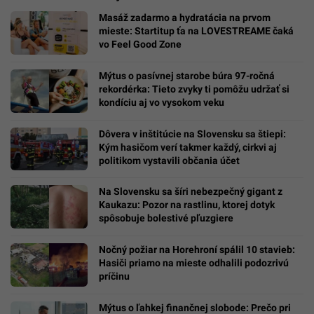
Masáž zadarmo a hydratácia na prvom
mieste: Startitup ťa na LOVESTREAME čaká
vo Feel Good Zone
Mýtus o pasívnej starobe búra 97-ročná
rekordérka: Tieto zvyky ti pomôžu udržať si
kondíciu aj vo vysokom veku
Dôvera v inštitúcie na Slovensku sa štiepi:
Kým hasičom verí takmer každý, cirkvi aj
politikom vystavili občania účet
Na Slovensku sa šíri nebezpečný gigant z
Kaukazu: Pozor na rastlinu, ktorej dotyk
spôsobuje bolestivé pľuzgiere
Nočný požiar na Horehroní spálil 10 stavieb:
Hasiči priamo na mieste odhalili podozrivú
príčinu
Mýtus o ľahkej finančnej slobode: Prečo pri