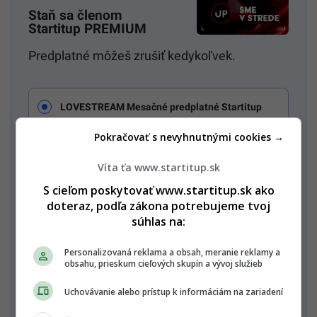
Staň sa členom
Startitup PREMIUM
Predplatné môžeš zrušiť kedykoľvek.
LOVESTREAM Mesačné predplatné Startitup
5,99€
PREMIUM 3,99€
Pokračovať s nevyhnutnými cookies →
cena platí pre prvý mesiac, potom 5,99 € mesačne
Všetky mesačné predplatné
Víta ťa www.startitup.sk
S cieľom poskytovať www.startitup.sk ako
Mesačné predplatné Multiweb PREMIUM 7,99€
doteraz, podľa zákona potrebujeme tvoj
súhlas na:
Ročné predplatné Multiweb PREMIUM 65€
Personalizovaná reklama a obsah, meranie reklamy a
obsahu, prieskum cieľových skupín a vývoj služieb
Uchovávanie alebo prístup k informáciám na zariadení
Chcem vidieť celú ponuku / Mám
zľavový kód