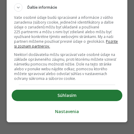
Ďalšie informácie
Vaše osobné údaje budú spracúvané a informácie z vášho
zariadenia (súbory cookie, jedinečné identifikátory a ďalšie
údaje o zariadení) môžu byť ukladané a používané
225 partnermi a môžu s nimi byť zdieľané alebo môžu byť
využívané konkrétne týmito webovými stránkami. My a naši
partneri môžeme používať presné údaje o geolokácii.
Pozrite
si zoznam partnerov.
Niektorí dodávatelia môžu spracúvať vaše osobné údaje na
základe oprávneného záujmu, proti ktorému môžete vzniesť
námietku pomocou možností nižšie. Dole na tejto stránke
alebo v ponuke webu nájdite odkaz, pomocou ktorého
môžete spravovať alebo odvolať súhlas v nastaveniach
ochrany súkromia a súborov cookie.
Súhlasím
Nastavenia