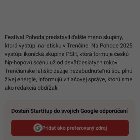
Festival Pohoda predstavil ďalšie meno skupiny,
ktorá vystúpi na letisku v Trenčíne. Na Pohode 2025
vystúpi ikonická skupina PSH, ktorá formuje českú
hip-hopovú scénu už od deväťdesiatych rokov.
Trenčianske letisko zažije nezabudnuteľnú šou plnú
živej energie, informujú v tlačovej správe, ktorú sme
ako redakcia obdržali.
Dostaň Startitup do svojich Google odporúčaní
Pridať ako preferovaný zdroj
Startitup, odkaz sa otvorí v n