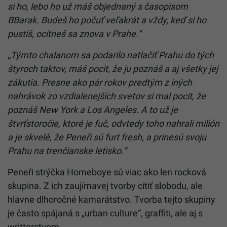
si ho, lebo ho už máš objednaný s časopisom
BBarak. Budeš ho počuť veľakrát a vždy, keď si ho
pustíš, ocitneš sa znova v Prahe.“
„Týmto chalanom sa podarilo natlačiť Prahu do tých
štyroch taktov, máš pocit, že ju poznáš a aj všetky jej
zákutia. Presne ako pár rokov predtým z iných
nahrávok zo vzdialenejších svetov si mal pocit, že
poznáš New York a Los Angeles. A to už je
štvrťstoročie, ktoré je fuč, odvtedy toho nahrali milión
a je skvelé, že Peneři sú furt fresh, a prinesú svoju
Prahu na trenčianske letisko.“
Peneři strýčka Homeboye sú viac ako len rocková
skupina. Z ich zaujímavej tvorby cítiť slobodu, ale
hlavne dlhoročné kamarátstvo. Tvorba tejto skupiny
je často spájaná s „urban culture“, graffiti, ale aj s
writterstvom.