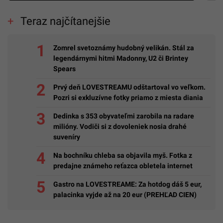
Teraz najčítanejšie
Zomrel svetoznámy hudobný velikán. Stál za
legendárnymi hitmi Madonny, U2 či Brintey
Spears
Prvý deň LOVESTREAMU odštartoval vo veľkom.
Pozri si exkluzívne fotky priamo z miesta diania
Dedinka s 353 obyvateľmi zarobila na radare
milióny. Vodiči si z dovoleniek nosia drahé
suveníry
Na bochníku chleba sa objavila myš. Fotka z
predajne známeho reťazca obletela internet
Gastro na LOVESTREAME: Za hotdog dáš 5 eur,
palacinka vyjde až na 20 eur (PREHĽAD CIEN)