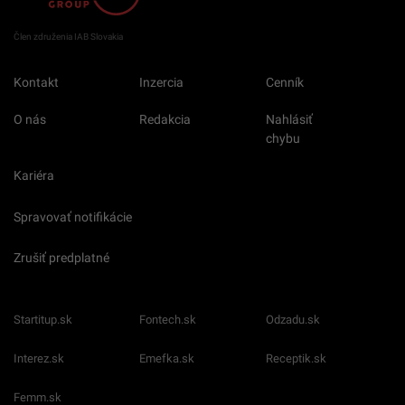
Člen združenia IAB Slovakia
Kontakt
Inzercia
Cenník
O nás
Redakcia
Nahlásiť
chybu
Kariéra
Spravovať notifikácie
Zrušiť predplatné
Startitup.sk
Fontech.sk
Odzadu.sk
Interez.sk
Emefka.sk
Receptik.sk
Femm.sk