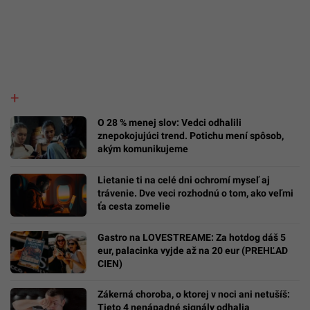
O 28 % menej slov: Vedci odhalili
znepokojujúci trend. Potichu mení spôsob,
akým komunikujeme
Lietanie ti na celé dni ochromí myseľ aj
trávenie. Dve veci rozhodnú o tom, ako veľmi
ťa cesta zomelie
Gastro na LOVESTREAME: Za hotdog dáš 5
eur, palacinka vyjde až na 20 eur (PREHĽAD
CIEN)
Zákerná choroba, o ktorej v noci ani netušíš:
Tieto 4 nenápadné signály odhalia