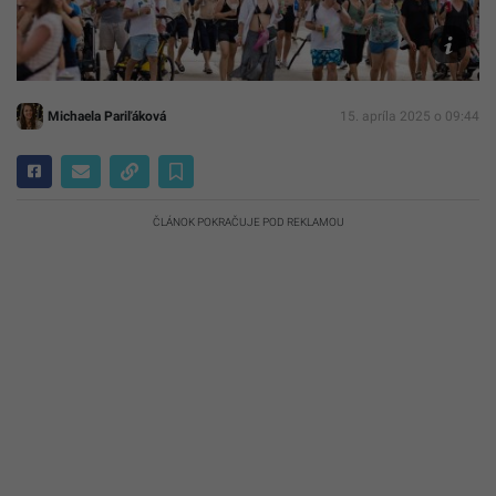
Festival
Pohoda
Startitup
Michaela Pariľáková
15. apríla 2025 o 09:44
ČLÁNOK POKRAČUJE POD REKLAMOU