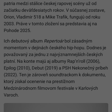
patria medzi stálice českej rapovej scény už od
začiatku deväťdesiatych rokov. V súčasnej zostave,
Orion, Vladimir 518 a Mike Trafik, fungujú od roku
2003. Práve v tomto zložení sa predstavia aj na
Pohode 2025.
Ich debutový album
Repertoár
bol zásadným
momentom v dejinách českého hip-hopu. Dodnes je
považovaný za jednu z najvýznamnejších českých
platní. Na konte majú aj albumy Rap’n’roll (2006),
Epilog (2010), Debut (2019) a PSH Nekonečný príbeh
(2022). Ten je zároveň soundtrackom k dokumentu,
ktorý získal ocenenie na prestížnom
Medzinárodnom filmovom festivale v Karlových
Varoch.