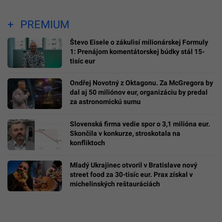
PREMIUM
Števo Eisele o zákulisí milionárskej Formuly
1: Prenájom komentátorskej búdky stál 15-
tisíc eur
Ondřej Novotný z Oktagonu. Za McGregora by
dal aj 50 miliónov eur, organizáciu by predal
za astronomickú sumu
Slovenská firma vedie spor o 3,1 milióna eur.
Skončila v konkurze, stroskotala na
konfliktoch
Mladý Ukrajinec otvoril v Bratislave nový
street food za 30-tisíc eur. Prax získal v
michelinských reštauráciách