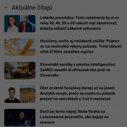
Aktuálne čítajú
Lekárka prezrádza: Tieto vyšetrenia by si vo
veku 30, 40, 50 a 60 rokoch mal absolvovať,
dokážu odhaliť zákerné ochorenia
Horúčavy, sucho aj nečakané zrážky: Priprav
sa na neobvyklé výkyvy počasia. Tieto oblasti
silné El Niño zasiahne najviac
Slovenské sanitky s umelou inteligenciou:
ZaMED nasadil AI ultrazvuk ako prvý na
Slovensku
Účet za letné horúčavy dorazí až na jeseň:
Analytik varuje, prečo sa sucho na poliach
prejaví na cenovkách o 3 až 6 mesiacov
Stačí jej tento nápoj: Bebe Rexha na
Lovestreame prezradila, ako bojuje so
stresom