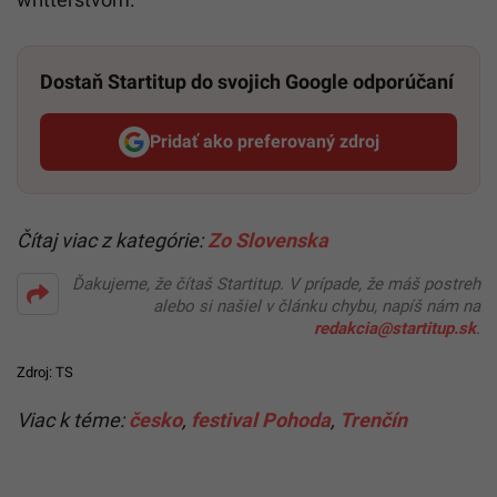
Dostaň Startitup do svojich Google odporúčaní
Pridať ako preferovaný zdroj
Startitup, odkaz sa otvorí v n
Čítaj viac z kategórie:
Zo Slovenska
Ďakujeme, že čítaš Startitup. V prípade, že máš postreh
alebo si našiel v článku chybu, napíš nám na
redakcia@startitup.sk
.
Zdroj: TS
Viac k téme:
česko
,
festival Pohoda
,
Trenčín