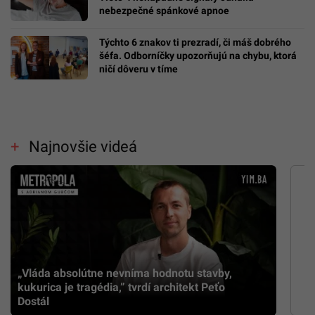
nebezpečné spánkové apnoe
Týchto 6 znakov ti prezradí, či máš dobrého
šéfa. Odborníčky upozorňujú na chybu, ktorá
ničí dôveru v tíme
Najnovšie videá
„Vláda absolútne nevníma hodnotu stavby,
kukurica je tragédia,” tvrdí architekt Peťo
Dostál