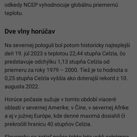
odkedy NCEP vyhodnocuje globálnu priemernú
teplotu.
Dve vlny horúčav
Na severnej pologuli bol potom historicky najteplejší
deň 19. júl 2023 s teplotou 22,44 stupňa Celzia, čo
predstavuje odchýlku 1,13 stupňa Celzia od
priemeru za roky 1979 – 2000. Tiež je to hodnota o
0,25 stupňa Celzia vyššia ako doterajší rekord z 10.
augusta 2022.
Horúce počasie sužuje v tomto období viaceré
oblasti v severnej Amerike, v Číne, v severnej Afrike
a aj v južnej Európe, kde denné maximá dosiahli či
prekročili hranicu 40 stupňov Celzia.
Slovensku sa zatiaľ počas tohto leta vyhli extrémne