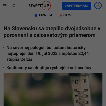
KÚPIŤ PREMIUM
PREMIUM
UP TV
Na Slovensku sa oteplilo dvojnásobne v
porovnaní s celosvetovým priemerom
Na severnej pologuli bol potom historicky
najteplejší deň 19. júl 2023 s teplotou 22,44
stupňa Celzia
Kontinenty sa otepľujú rýchlejšie než oceány