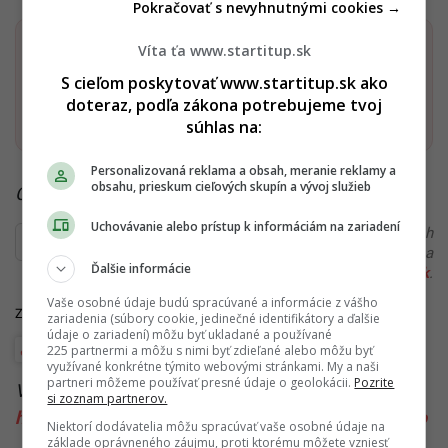
Pokračovať s nevyhnutnými cookies →
Dostaň Startitup do svojich Google odporúčaní
Víta ťa www.startitup.sk
S cieľom poskytovať www.startitup.sk ako
doteraz, podľa zákona potrebujeme tvoj
Pridať ako preferovaný zdroj
Startitup, odkaz sa otvorí v n
súhlas na:
Personalizovaná reklama a obsah, meranie reklamy a
obsahu, prieskum cieľových skupín a vývoj služieb
Čítaj viac z kategórie:
Počasie
Uchovávanie alebo prístup k informáciám na zariadení
Ďakujeme, že čítaš Startitup. V prípade, že máš postreh
alebo si našiel v článku chybu, napíš nám na
Ďalšie informácie
redakcia@startitup.sk
.
Vaše osobné údaje budú spracúvané a informácie z vášho
Zdroj: TASR
zariadenia (súbory cookie, jedinečné identifikátory a ďalšie
údaje o zariadení) môžu byť ukladané a používané
225 partnermi a môžu s nimi byť zdieľané alebo môžu byť
Počasie
využívané konkrétne týmito webovými stránkami. My a naši
partneri môžeme používať presné údaje o geolokácii.
Pozrite
Viac k téme:
globálne otepľovanie
,
horúčavy
,
si zoznam partnerov.
horúčavy na Slovensku
,
otepľovanie
,
Počasie
,
teplo
Niektorí dodávatelia môžu spracúvať vaše osobné údaje na
základe oprávneného záujmu, proti ktorému môžete vzniesť