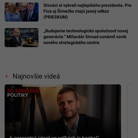
Slováci si vybrali najlepšieho prezidenta. Pre
Fica aj Šimečku majú jasný odkaz
(PRIESKUM)
„Budujeme technologickú spoločnosť novej
generácie.“ Miliardár Strnad oznámil vznik
nového strategického centra
Najnovšie videá
„6-percentná účasť vo voľbách je hanba!“