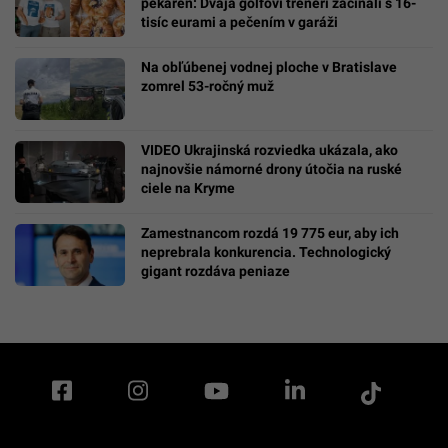
pekáreň: Dvaja golfoví tréneri začínali s 16-
tisíc eurami a pečením v garáži
Na obľúbenej vodnej ploche v Bratislave
zomrel 53-ročný muž
VIDEO Ukrajinská rozviedka ukázala, ako
najnovšie námorné drony útočia na ruské
ciele na Kryme
Zamestnancom rozdá 19 775 eur, aby ich
neprebrala konkurencia. Technologický
gigant rozdáva peniaze