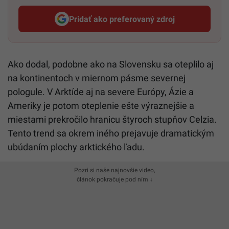
Pridať ako preferovaný zdroj
Startitup, odkaz sa otvorí v n
Ako dodal, podobne ako na Slovensku sa oteplilo aj
na kontinentoch v miernom pásme severnej
pologule. V Arktíde aj na severe Európy, Ázie a
Ameriky je potom oteplenie ešte výraznejšie a
miestami prekročilo hranicu štyroch stupňov Celzia.
Tento trend sa okrem iného prejavuje dramatickým
ubúdaním plochy arktického ľadu.
Pozri si naše najnovšie video,
článok pokračuje pod ním ↓