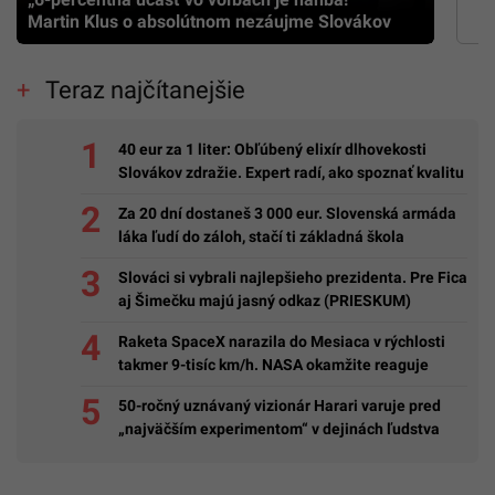
Martin Klus o absolútnom nezáujme Slovákov
Teraz najčítanejšie
40 eur za 1 liter: Obľúbený elixír dlhovekosti
Slovákov zdražie. Expert radí, ako spoznať kvalitu
Za 20 dní dostaneš 3 000 eur. Slovenská armáda
láka ľudí do záloh, stačí ti základná škola
Slováci si vybrali najlepšieho prezidenta. Pre Fica
aj Šimečku majú jasný odkaz (PRIESKUM)
Raketa SpaceX narazila do Mesiaca v rýchlosti
takmer 9-tisíc km/h. NASA okamžite reaguje
50-ročný uznávaný vizionár Harari varuje pred
„najväčším experimentom“ v dejinách ľudstva