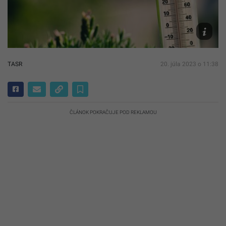
Ilustračn
obrázok
Unsplash
Kwoczał
TASR
20. júla 2023 o 11:38
ČLÁNOK POKRAČUJE POD REKLAMOU