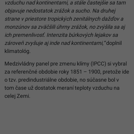
vzduchu nad kontinentami, a stále častejšie sa tam
objavuje nedostatok zrážok a sucho. Na druhej
strane v priestore tropických zenitálnych dažďov a
monzúnov sa zväčšili úhrny zrážok, no zvýšila sa aj
ich premenlivosť. Intenzita búrkových lejakov sa
zároveň zvyšuje aj inde nad kontinentami,“
doplnil
klimatológ.
Medzivládny panel pre zmenu klímy (IPCC) si vybral
za referenčné obdobie roky 1851 – 1900, pretože ide
o tzv. predindustriálne obdobie, no súčasne bol v
tom čase už dostatok meraní teploty vzduchu na
celej Zemi.