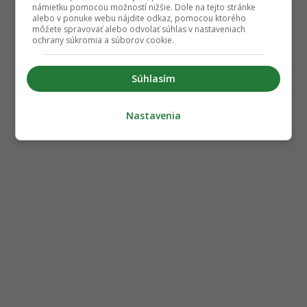
námietku pomocou možností nižšie. Dole na tejto stránke
alebo v ponuke webu nájdite odkaz, pomocou ktorého
môžete spravovať alebo odvolať súhlas v nastaveniach
ochrany súkromia a súborov cookie.
Súhlasím
Nastavenia