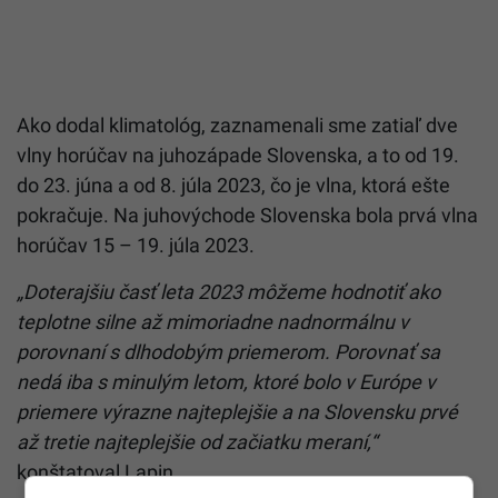
Ako dodal klimatológ, zaznamenali sme zatiaľ dve
vlny horúčav na juhozápade Slovenska, a to od 19.
do 23. júna a od 8. júla 2023, čo je vlna, ktorá ešte
pokračuje. Na juhovýchode Slovenska bola prvá vlna
horúčav 15 – 19. júla 2023.
„Doterajšiu časť leta 2023 môžeme hodnotiť ako
teplotne silne až mimoriadne nadnormálnu v
porovnaní s dlhodobým priemerom. Porovnať sa
nedá iba s minulým letom, ktoré bolo v Európe v
priemere výrazne najteplejšie a na Slovensku prvé
až tretie najteplejšie od začiatku meraní,“
konštatoval Lapin.