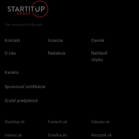
Člen združenia IAB Slovakia
Kontakt
Inzercia
Cenník
O nás
Redakcia
Nahlásiť
chybu
Kariéra
Spravovať notifikácie
Zrušiť predplatné
Startitup.sk
Fontech.sk
Odzadu.sk
Interez.sk
Emefka.sk
Receptik.sk