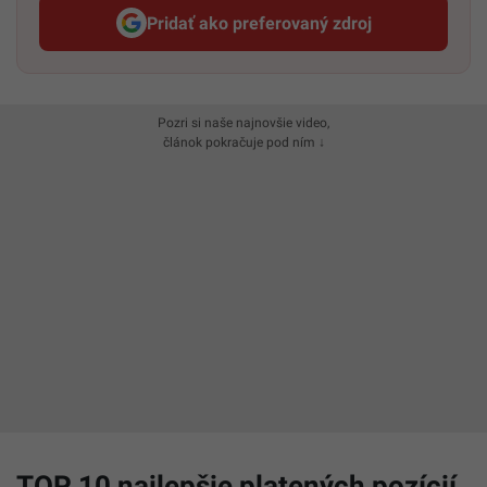
Pridať ako preferovaný zdroj
Startitup, odkaz sa otvorí v n
Pozri si naše najnovšie video,
článok pokračuje pod ním ↓
TOP 10 najlepšie platených pozícií