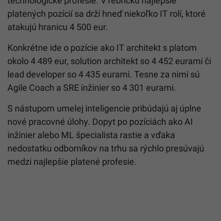
technologické profesie. V rebríčku najlepšie
platených pozícií sa drží hneď niekoľko IT rolí, ktoré
atakujú hranicu 4 500 eur.
Konkrétne ide o pozície ako IT architekt s platom
okolo 4 489 eur, solution architekt so 4 452 eurami či
lead developer so 4 435 eurami. Tesne za nimi sú
Agile Coach a SRE inžinier so 4 301 eurami.
S nástupom umelej inteligencie pribúdajú aj úplne
nové pracovné úlohy. Dopyt po pozíciách ako AI
inžinier alebo ML špecialista rastie a vďaka
nedostatku odborníkov na trhu sa rýchlo presúvajú
medzi najlepšie platené profesie.