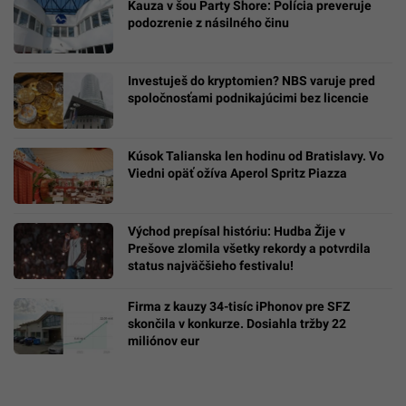
Kauza v šou Party Shore: Polícia preveruje
podozrenie z násilného činu
Investuješ do kryptomien? NBS varuje pred
spoločnosťami podnikajúcimi bez licencie
Kúsok Talianska len hodinu od Bratislavy. Vo
Viedni opäť ožíva Aperol Spritz Piazza
Východ prepísal históriu: Hudba Žije v
Prešove zlomila všetky rekordy a potvrdila
status najväčšieho festivalu!
Firma z kauzy 34-tisíc iPhonov pre SFZ
skončila v konkurze. Dosiahla tržby 22
miliónov eur