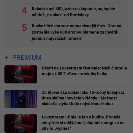
Rakúsko má 400 jazier na kúpanie, najlepšie
nájdeš „na skok“ od Bratislavy
Rusko hlási doteraz najmasívnejší útok: Obrana
zostrelila vyše 600 dronov, plamene zachvátili
jednu z najväčších rafinérií
PREMIUM
Ušetri na Lovestream festivale: Naši čitatelia
majú až 30 % zľavu na všetky lístky
Zo Slovenska odišiel ako 15-ročný hokejista,
dnes skúma inovácie v Nórsku: Možnosť
skúšať a zlyhať bola najväčšou školou
Lovestream už nie je len o hudbe. Prináša
zóny, kde si oddýchneš, doplníš energiu a na
chvíľu „vypneš“