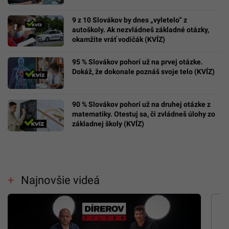
9 z 10 Slovákov by dnes „vyletelo“ z
autoškoly. Ak nezvládneš základné otázky,
okamžite vráť vodičák (KVÍZ)
95 % Slovákov pohorí už na prvej otázke.
Dokáž, že dokonale poznáš svoje telo (KVÍZ)
90 % Slovákov pohorí už na druhej otázke z
matematiky. Otestuj sa, či zvládneš úlohy zo
základnej školy (KVÍZ)
Najnovšie videá