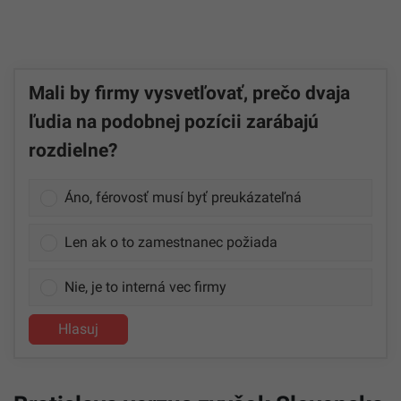
Mali by firmy vysvetľovať, prečo dvaja
ľudia na podobnej pozícii zarábajú
rozdielne?
Áno, férovosť musí byť preukázateľná
Len ak o to zamestnanec požiada
Nie, je to interná vec firmy
Hlasuj