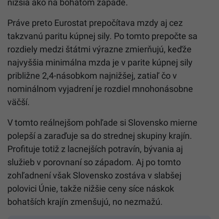
nižšia ako na bohatom západe.
Práve preto Eurostat prepočítava mzdy aj cez
takzvanú paritu kúpnej sily. Po tomto prepočte sa
rozdiely medzi štátmi výrazne zmierňujú, keďže
najvyššia minimálna mzda je v parite kúpnej sily
približne 2,4-násobkom najnižšej, zatiaľ čo v
nominálnom vyjadrení je rozdiel mnohonásobne
väčší.
V tomto reálnejšom pohľade si Slovensko mierne
polepší a zaraďuje sa do strednej skupiny krajín.
Profituje totiž z lacnejších potravín, bývania aj
služieb v porovnaní so západom. Aj po tomto
zohľadnení však Slovensko zostáva v slabšej
polovici Únie, takže nižšie ceny síce náskok
bohatších krajín zmenšujú, no nezmažú.