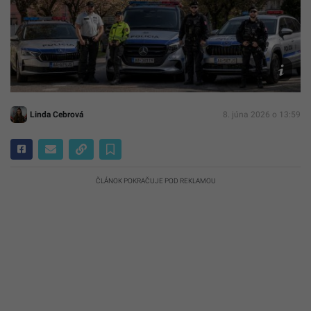
FB:Políci
SR/AI
edit
Linda Cebrová
8. júna 2026 o 13:59
ČLÁNOK POKRAČUJE POD REKLAMOU