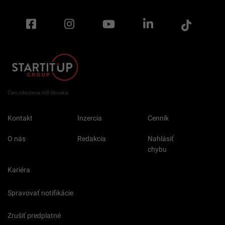
Člen združenia IAB Slovakia
Kontakt
Inzercia
Cenník
O nás
Redakcia
Nahlásiť
chybu
Kariéra
Spravovať notifikácie
Zrušiť predplatné