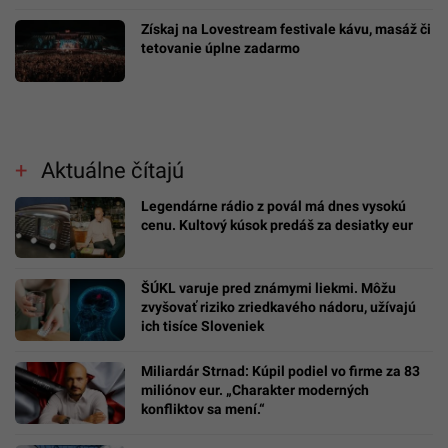
Získaj na Lovestream festivale kávu, masáž či
tetovanie úplne zadarmo
Aktuálne čítajú
Legendárne rádio z povál má dnes vysokú
cenu. Kultový kúsok predáš za desiatky eur
ŠÚKL varuje pred známymi liekmi. Môžu
zvyšovať riziko zriedkavého nádoru, užívajú
ich tisíce Sloveniek
Miliardár Strnad: Kúpil podiel vo firme za 83
miliónov eur. „Charakter moderných
konfliktov sa mení.“