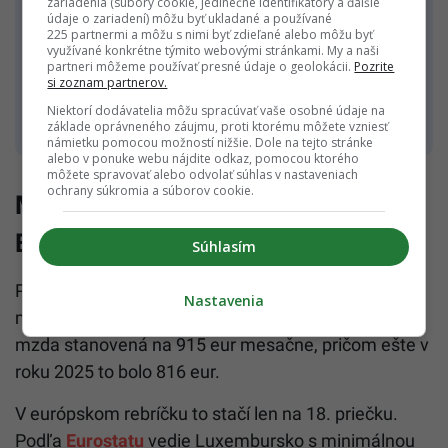
zariadenia (súbory cookie, jedinečné identifikátory a ďalšie
ročným priemerom okolo 20-tisíc eur patrí medzi
údaje o zariadení) môžu byť ukladané a používané
krajiny s najnižšími mzdami v Únii, hneď vedľa
225 partnermi a môžu s nimi byť zdieľané alebo môžu byť
využívané konkrétne týmito webovými stránkami. My a naši
Maďarska, Grécka a Bulharska. Inými slovami,
partneri môžeme používať presné údaje o geolokácii.
Pozrite
si zoznam partnerov.
priemerný Slovák zarobí za rok približne štvrtinu
Niektorí dodávatelia môžu spracúvať vaše osobné údaje na
toho, čo jeho kolega v Luxembursku.
základe oprávneného záujmu, proti ktorému môžete vzniesť
námietku pomocou možností nižšie. Dole na tejto stránke
alebo v ponuke webu nájdite odkaz, pomocou ktorého
môžete spravovať alebo odvolať súhlas v nastaveniach
ochrany súkromia a súborov cookie.
Minimálna mzda: Až 18. miesto v
EÚ
Súhlasím
Podobný obraz ukazuje aj porovnanie minimálnych
Nastavenia
miezd. Na Slovensku je pre rok 2026 minimálna
mzda stanovená na 915 eur mesačne, pričom ešte v
roku 2025 to bolo 816 eur.
V európskom rebríčku to stačí len na 18. priečku.
Podľa
Eurostatu
vedie Luxembursko s minimálnou