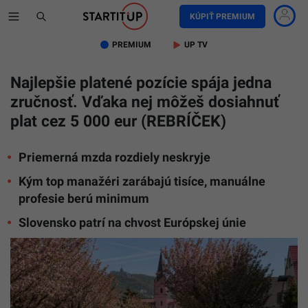
KÚPIŤ PREMIUM
PREMIUM
UP TV
Najlepšie platené pozície spája jedna
zručnosť. Vďaka nej môžeš dosiahnuť
plat cez 5 000 eur (REBRÍČEK)
Priemerná mzda rozdiely neskryje
Kým top manažéri zarábajú tisíce, manuálne
profesie berú minimum
Slovensko patrí na chvost Európskej únie