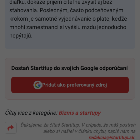
diaľku, dokáže príjem citeľne zvýšiť aj bez
sťahovania. Posledným, často podceňovaným
krokom je samotné vyjednávanie o plate, keďže
mnohí zamestnanci si vyššiu mzdu jednoducho
nepýtajú.
Dostaň Startitup do svojich Google odporúčaní
Pridať ako preferovaný zdroj
Startitup, odkaz sa otvorí v n
Čítaj viac z kategórie:
Biznis a startupy
Ďakujeme, že čítaš Startitup. V prípade, že máš postreh
alebo si našiel v článku chybu, napíš nám na
redakcia@startitup.sk
.