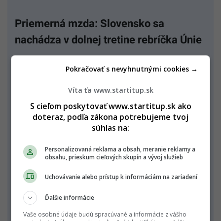
Priemerná mzda: Slovensko sa
nachádza v dolnej tretine rebríčka Únie
Pri pohľade na ročné zárobky je odstup ešte
Pokračovať s nevyhnutnými cookies →
výraznejší. Podľa údajov siete
EURES
, ktorá
vychádza z Eurostatu, dosiahla priemerná ročná
Víta ťa www.startitup.sk
mzda v celej EÚ približne 39 800 eur, čo bol
S cieľom poskytovať www.startitup.sk ako
medziročný nárast o 5,2 %.
doteraz, podľa zákona potrebujeme tvoj
súhlas na:
Na vrchole rebríčka sú tradične bohaté
ekonomiky. Najviac si zarobia zamestnanci v
Personalizovaná reklama a obsah, meranie reklamy a
obsahu, prieskum cieľových skupín a vývoj služieb
Luxembursku s takmer 83-tisíc eurami ročne,
nasleduje Dánsko s vyše 71-tisíc a Írsko so
Uchovávanie alebo prístup k informáciám na zariadení
zhruba 61-tisíc eurami.
Ďalšie informácie
Slovensko sa nachádza na opačnom konci. S
Vaše osobné údaje budú spracúvané a informácie z vášho