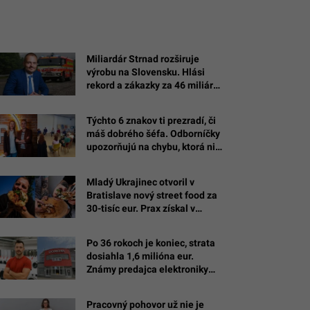
Miliardár Strnad rozširuje
výrobu na Slovensku. Hlási
rekord a zákazky za 46 miliárd
eur
Týchto 6 znakov ti prezradí, či
máš dobrého šéfa. Odborníčky
upozorňujú na chybu, ktorá ničí
dôveru v tíme
Mladý Ukrajinec otvoril v
Bratislave nový street food za
30-tisíc eur. Prax získal v
michelinských reštauráciách
Po 36 rokoch je koniec, strata
dosiahla 1,6 milióna eur.
Známy predajca elektroniky
Domoss padol do konkurzu
Pracovný pohovor už nie je