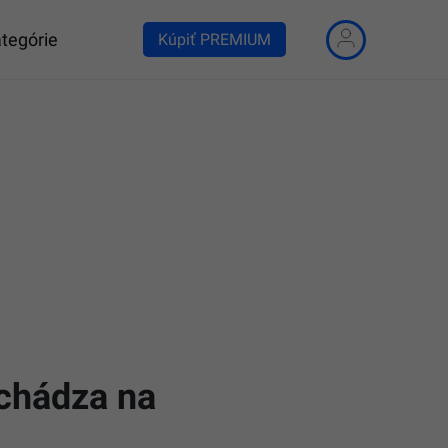
tegórie
Kúpiť PREMIUM
ichádza na