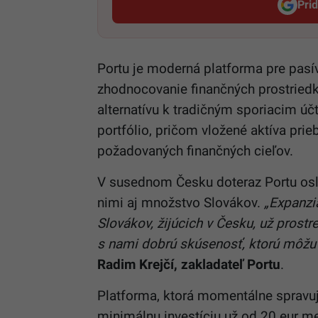
Pri
Portu je moderná platforma pre pasí
zhodnocovanie finančných prostriedk
alternatívu k tradičným sporiacim ú
portfólio, pričom vložené aktíva prie
požadovaných finančných cieľov.
V susednom Česku doteraz Portu oslo
nimi aj množstvo Slovákov.
„Expanzi
Slovákov, žijúcich v Česku, už prost
s nami dobrú skúsenosť, ktorú môžu 
Radim Krejčí, zakladateľ Portu
.
Platforma, ktorá momentálne spravu
minimálnu investíciu už od 20 eur m