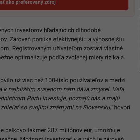
dať ako preferovaný zdroj
Startitup, odkaz sa otvorí v novom okne
vnych investorov hľadajúcich dlhodobé
ov. Zároveň ponúka efektívnejšiu a výnosnejšiu
čtom. Registrovaným užívateľom zostaví vlastné
bežne optimalizuje podľa zvolenej miery rizika a
vilo už viac než 100-tisíc používateľov a medzi
a k najbližším susedom nám dáva zmysel. Veľa
redníctvom Portu investuje, poznajú nás a majú
zdieľať so svojimi známymi na Slovensku,“
hovorí
je celkovo takmer 287 miliónov eur, umožňuje
esačne. Možnosť investovať v eurách je zároveň