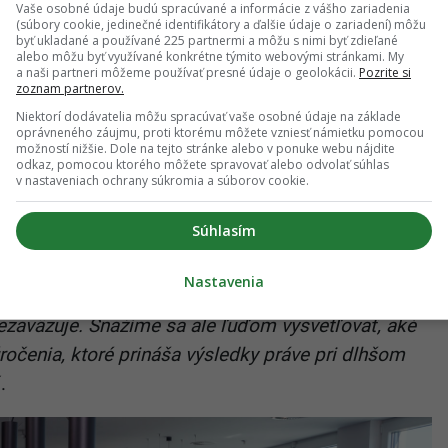
Vaše osobné údaje budú spracúvané a informácie z vášho zariadenia
fakt, že kombinuje moderné robotické technológie
(súbory cookie, jedinečné identifikátory a ďalšie údaje o zariadení) môžu
byť ukladané a používané 225 partnermi a môžu s nimi byť zdieľané
profesionálov z WOOD & Company. Portu tak
alebo môžu byť využívané konkrétne týmito webovými stránkami. My
a naši partneri môžeme používať presné údaje o geolokácii.
Pozrite si
ý voľbou investičných nástrojov. Vďaka
zoznam partnerov.
a skúsenostiach konkrétneho klienta v kombinácii
Niektorí dodávatelia môžu spracúvať vaše osobné údaje na základe
oprávneného záujmu, proti ktorému môžete vzniesť námietku pomocou
zifikované portfólio, ktoré presne zodpovedá jeho
možností nižšie. Dole na tejto stránke alebo v ponuke webu nájdite
žne stará o jeho prostriedky a automaticky
odkaz, pomocou ktorého môžete spravovať alebo odvolať súhlas
v nastaveniach ochrany súkromia a súborov cookie.
estičné príležitosti.
Súhlasím
ačí vyplniť krátky investičný dotazník. Na jeho
fólio pre každého investora individuálne. Investície
Nastavenia
nvestor má nad svojimi financiami vždy kontrolu.
ezaväzuje. Snažíme sa ale ľuďom vysvetľovať, aké
úročenia, ktoré prináša výsledky práve pri dlhšom
.