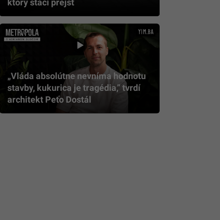
ktorý stačí prejsť
„Vláda absolútne nevníma hodnotu
stavby, kukurica je tragédia,” tvrdí
architekt Peťo Dostál