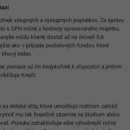
ňazí
koľvek vstupných a výstupných poplatkov. Za správu
cento s DPH ročne z hodnoty spravovaného majetku.
 navyše môžu klienti dostať až na úroveň 0,6
jšie ako v prípade podielových fondov, ktoré
trhový index.
tne, peniaze sú im kedykoľvek k dispozícii a pritom
ribližuje Krejčí.
sú detské účty, ktoré umožňujú rodičom založiť
skytnúť mu tak finančné zázemie na štúdium alebo
vať. Ponuku zatraktívňuje ešte výhodnejší ročný