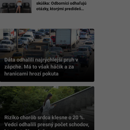
skúška: Odborníci odhaľujú
otázky, ktorými predídeš
toxickej firme a nadčasom
Dáta odhalili najrýchlejší pruh v
zápche. Má to však háčik a za
hranicami hrozí pokuta
Riziko chorôb srdca klesne o 20 %.
Vedci odhalili presný počet schodov,