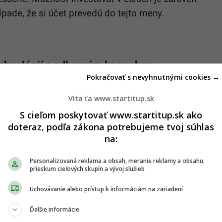
ípade, že si účet prevedú do tejto meny.
echnológií s odborným know-how
Pokračovať s nevyhnutnými cookies →
ný nástroj umožňujúci investovať na finančných
Víta ťa www.startitup.sk
bez nutnosti návštev kamenných prevádzok – rýchlo
S cieľom poskytovať www.startitup.sk ako
adom o svojich peniazoch. Je tu pre všetkých, ktorí
doteraz, podľa zákona potrebujeme tvoj súhlas
vedia ako, prípadne už investujú, ale peniaze sa im
na:
Personalizovaná reklama a obsah, meranie reklamy a obsahu,
e najmä prostredníctvom takzvaných Exchange
prieskum cieľových skupín a vývoj služieb
 obchodované fondy, ktoré sa snažia čo
Uchovávanie alebo prístup k informáciám na zariadení
dového aktíva – indexu, komodity, dlhopisu či
Ďalšie informácie