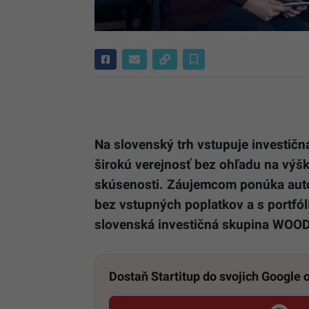
Na slovenský trh vstupuje investič
širokú verejnosť bez ohľadu na výšk
skúsenosti. Záujemcom ponúka auto
bez vstupných poplatkov a s portfó
slovenská investičná skupina WOO
Dostaň Startitup do svojich Google