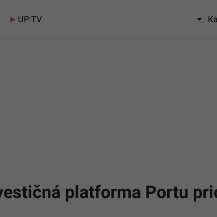
UP TV
Ka
vestičná platforma Portu pr