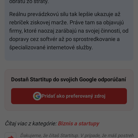
obratu zo straty.
Reálnu prevádzkovú silu tak lepšie ukazuje až
rebríček ziskovej marže. Práve tam sa objavujú
firmy, ktoré naozaj zarábajú na svojej činnosti, od
dopravy cez softvér až po sprostredkovanie a
špecializované internetové služby.
Dostaň Startitup do svojich Google odporúčaní
Pridať ako preferovaný zdroj
Startitup, odkaz sa otvorí v n
Čítaj viac z kategórie:
Biznis a startupy
Ďakujeme, že čítaš Startitup. V prípade, že máš postreh