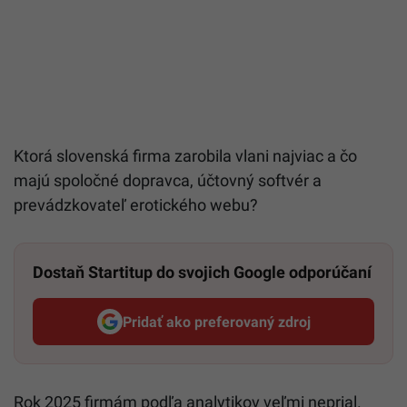
Ktorá slovenská firma zarobila vlani najviac a čo
majú spoločné dopravca, účtovný softvér a
prevádzkovateľ erotického webu?
Dostaň Startitup do svojich Google odporúčaní
Pridať ako preferovaný zdroj
Startitup, odkaz sa otvorí v n
Rok 2025 firmám podľa analytikov veľmi neprial.