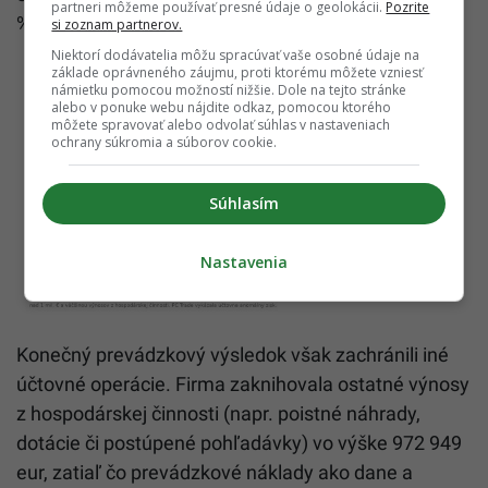
partneri môžeme používať presné údaje o geolokácii.
Pozrite
%.
si zoznam partnerov.
Niektorí dodávatelia môžu spracúvať vaše osobné údaje na
základe oprávneného záujmu, proti ktorému môžete vzniesť
námietku pomocou možností nižšie. Dole na tejto stránke
alebo v ponuke webu nájdite odkaz, pomocou ktorého
môžete spravovať alebo odvolať súhlas v nastaveniach
ochrany súkromia a súborov cookie.
Súhlasím
Nastavenia
Konečný prevádzkový výsledok však zachránili iné
účtovné operácie. Firma zaknihovala ostatné výnosy
z hospodárskej činnosti (napr. poistné náhrady,
dotácie či postúpené pohľadávky) vo výške 972 949
eur, zatiaľ čo prevádzkové náklady ako dane a