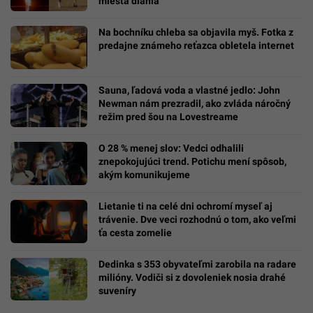
miesta diania
Na bochníku chleba sa objavila myš. Fotka z
predajne známeho reťazca obletela internet
Sauna, ľadová voda a vlastné jedlo: John
Newman nám prezradil, ako zvláda náročný
režim pred šou na Lovestreame
O 28 % menej slov: Vedci odhalili
znepokojujúci trend. Potichu mení spôsob,
akým komunikujeme
Lietanie ti na celé dni ochromí myseľ aj
trávenie. Dve veci rozhodnú o tom, ako veľmi
ťa cesta zomelie
Dedinka s 353 obyvateľmi zarobila na radare
milióny. Vodiči si z dovoleniek nosia drahé
suveníry