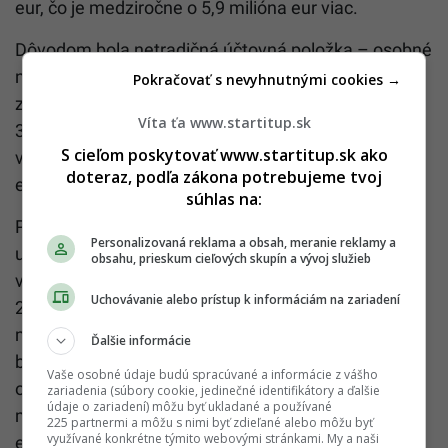
eur, čo je medziročne o 5,9 milióna eur viac.
Dôvodom bola netradičná účtovná položka – osobné
náklady firme medziročne klesli o 220,7 % do
Pokračovať s nevyhnutnými cookies →
záporných hodnôt, pričom spoločnosť klesla z vyše
Víta ťa www.startitup.sk
30 zamestnancov na žiadneho. Štátu z tohto
S cieľom poskytovať www.startitup.sk ako
výsledku zaplatila daň z príjmu vo výške 1 601 355
doteraz, podľa zákona potrebujeme tvoj
eur.
súhlas na:
Pri pohľade do vnútra účtovníctva PC Trade sa však
Personalizovaná reklama a obsah, meranie reklamy a
ukazuje nesúlad s bežnou prevádzkou. Firma síce
obsahu, prieskum cieľových skupín a vývoj služieb
vytvorila pridanú hodnotu 625 755 eur (prepustila
Uchovávanie alebo prístup k informáciám na zariadení
28,96 % z tržieb na hrubú maržu), no táto hodnota
medziročne spadla o 85,74 % a v reálnom vyjadrení
Ďalšie informácie
by nedokázala pokryť bežné mzdové náklady a
Vaše osobné údaje budú spracúvané a informácie z vášho
odvody, čo naznačuje nefunkčný biznis model či
zariadenia (súbory cookie, jedinečné identifikátory a ďalšie
údaje o zariadení) môžu byť ukladané a používané
mimoriadnu krízu v predaji. Náklady na materiál a
225 partnermi a môžu s nimi byť zdieľané alebo môžu byť
využívané konkrétne týmito webovými stránkami. My a naši
energie klesli o 39,86 % a náklady na služby o 88,02