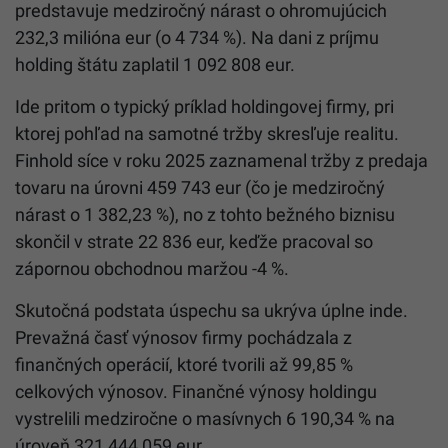
predstavuje medziročný nárast o ohromujúcich
232,3 milióna eur (o 4 734 %). Na dani z príjmu
holding štátu zaplatil 1 092 808 eur.
Ide pritom o typický príklad holdingovej firmy, pri
ktorej pohľad na samotné tržby skresľuje realitu.
Finhold síce v roku 2025 zaznamenal tržby z predaja
tovaru na úrovni 459 743 eur (čo je medziročný
nárast o 1 382,23 %), no z tohto bežného biznisu
skončil v strate 22 836 eur, keďže pracoval so
zápornou obchodnou maržou -4 %.
Skutočná podstata úspechu sa ukrýva úplne inde.
Prevažná časť výnosov firmy pochádzala z
finančných operácií, ktoré tvorili až 99,85 %
celkových výnosov. Finančné výnosy holdingu
vystrelili medziročne o masívnych 6 190,34 % na
úroveň 321 444 059 eur.