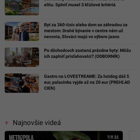
elitu. Splniť musel 3 kľúčové kritériá
Byt za 360-tisíc alebo dom so záhradou za
mestom: Drahé bývanie v centre nám už
nevonia, Slováci majú vo výbere jasno
Po dôchodcoch zostanú prázdne byty: Môžu
ich zaplniť prisťahovalci? (ODBORNÍK)
Gastro na LOVESTREAME: Za hotdog dáš 5
eur, palacinka vyjde až na 20 eur (PREHĽAD
CIEN)
Najnovšie videá