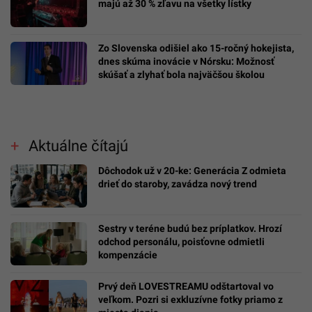
majú až 30 % zľavu na všetky lístky
Zo Slovenska odišiel ako 15-ročný hokejista,
dnes skúma inovácie v Nórsku: Možnosť
skúšať a zlyhať bola najväčšou školou
Aktuálne čítajú
Dôchodok už v 20-ke: Generácia Z odmieta
drieť do staroby, zavádza nový trend
Sestry v teréne budú bez príplatkov. Hrozí
odchod personálu, poisťovne odmietli
kompenzácie
Prvý deň LOVESTREAMU odštartoval vo
veľkom. Pozri si exkluzívne fotky priamo z