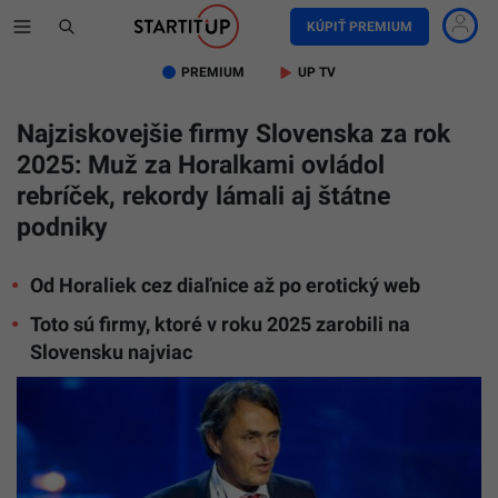
KÚPIŤ PREMIUM
PREMIUM
UP TV
Najziskovejšie firmy Slovenska za rok
2025: Muž za Horalkami ovládol
rebríček, rekordy lámali aj štátne
podniky
Od Horaliek cez diaľnice až po erotický web
Na
snímke
Toto sú firmy, ktoré v roku 2025 zarobili na
Pavol
Jakubec
Slovensku najviac
si
preberá
ocenenie
v
kategórii
hospodár
počas