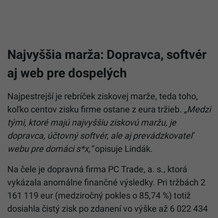
Najvyššia marža: Dopravca, softvér
aj web pre dospelých
Najpestrejší je rebríček ziskovej marže, teda toho,
koľko centov zisku firme ostane z eura tržieb.
„Medzi
tými, ktoré majú najvyššiu ziskovú maržu, je
dopravca, účtovný softvér, ale aj prevádzkovateľ
webu pre domáci s*x,“
opisuje Lindák.
Na čele je dopravná firma PC Trade, a. s., ktorá
vykázala anomálne finančné výsledky. Pri tržbách 2
161 119 eur (medziročný pokles o 85,74 %) totiž
dosiahla čistý zisk po zdanení vo výške až 6 022 434