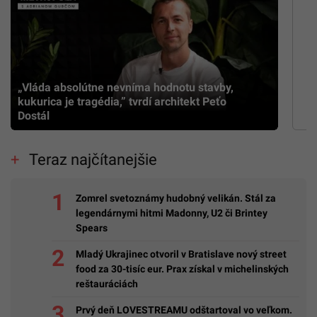
„Vláda absolútne nevníma hodnotu stavby,
kukurica je tragédia,” tvrdí architekt Peťo
Dostál
Teraz najčítanejšie
Zomrel svetoznámy hudobný velikán. Stál za
legendárnymi hitmi Madonny, U2 či Brintey
Spears
Mladý Ukrajinec otvoril v Bratislave nový street
food za 30-tisíc eur. Prax získal v michelinských
reštauráciách
Prvý deň LOVESTREAMU odštartoval vo veľkom.