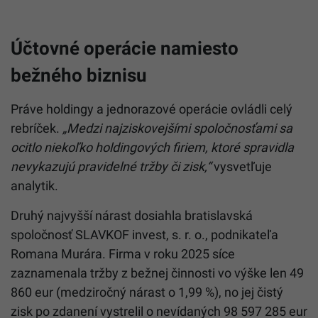
Účtovné operácie namiesto
bežného biznisu
Práve holdingy a jednorazové operácie ovládli celý
rebríček.
„Medzi najziskovejšími spoločnosťami sa
ocitlo niekoľko holdingových firiem, ktoré spravidla
nevykazujú pravidelné tržby či zisk,“
vysvetľuje
analytik.
Druhý najvyšší nárast dosiahla bratislavská
spoločnosť SLAVKOF invest, s. r. o., podnikateľa
Romana Murára. Firma v roku 2025 síce
zaznamenala tržby z bežnej činnosti vo výške len 49
860 eur (medziročný nárast o 1,99 %), no jej čistý
zisk po zdanení vystrelil o nevídaných 98 597 285 eur