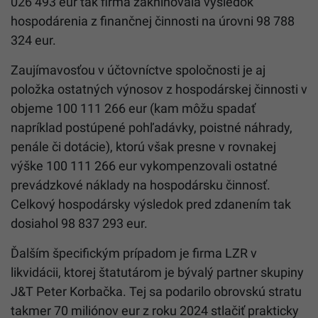
026 493 eur tak firma zaknihovala výsledok
hospodárenia z finančnej činnosti na úrovni 98 788
324 eur.
Zaujímavosťou v účtovníctve spoločnosti je aj
položka ostatných výnosov z hospodárskej činnosti v
objeme 100 111 266 eur (kam môžu spadať
napríklad postúpené pohľadávky, poistné náhrady,
penále či dotácie), ktorú však presne v rovnakej
výške 100 111 266 eur vykompenzovali ostatné
prevádzkové náklady na hospodársku činnosť.
Celkový hospodársky výsledok pred zdanením tak
dosiahol 98 837 293 eur.
Ďalším špecifickým prípadom je firma LZR v
likvidácii, ktorej štatutárom je bývalý partner skupiny
J&T Peter Korbačka. Tej sa podarilo obrovskú stratu
takmer 70 miliónov eur z roku 2024 stlačiť prakticky