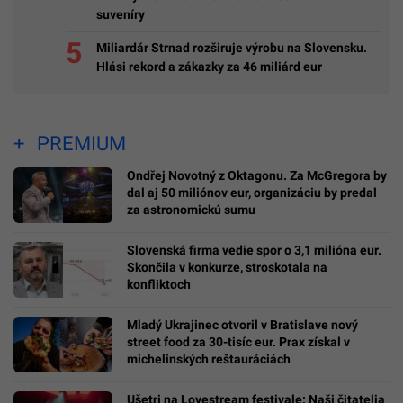
suveníry
Miliardár Strnad rozširuje výrobu na Slovensku.
Hlási rekord a zákazky za 46 miliárd eur
PREMIUM
Ondřej Novotný z Oktagonu. Za McGregora by
dal aj 50 miliónov eur, organizáciu by predal
za astronomickú sumu
Slovenská firma vedie spor o 3,1 milióna eur.
Skončila v konkurze, stroskotala na
konfliktoch
Mladý Ukrajinec otvoril v Bratislave nový
street food za 30-tisíc eur. Prax získal v
michelinských reštauráciách
Ušetri na Lovestream festivale: Naši čitatelia