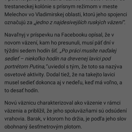
trestaneckej kolónie s prísnym režimom v meste
Melechov vo Vladimirskej oblasti, ktorú jeho spojenci
označujú za
„jedno z najdesivejších ruských väzení“.
Navaľnyj v príspevku na Facebooku opísal, že v
novom väzení, kam ho presunuli, musí päť dní v
týždni sedem hodín šiť.
„Po práci musíte naďalej
sedieť – niekoľko hodín na drevenej lavici pod
portrétom Putina,“
uviedol s tým, že toto sa nazýva
osvetové aktivity. Dodal tiež, že na takejto lavici
musel sedieť dokonca aj v nedeľu, keď má voľno, a
to desať hodín.
Novú väznicu charakterizoval ako väzenie v rámci
väzenia a priblížil, že jeho spoluväzňami sú odsúdení
vrahovia. Barak, v ktorom ho držia, je podľa jeho slov
obohnaný šesťmetrovým plotom.