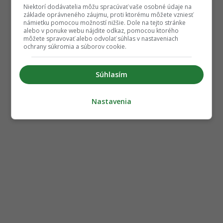
Niektorí dodávatelia môžu spracúvať vaše osobné údaje na
základe oprávneného záujmu, proti ktorému môžete vzniesť
námietku pomocou možností nižšie. Dole na tejto stránke
alebo v ponuke webu nájdite odkaz, pomocou ktorého
môžete spravovať alebo odvolať súhlas v nastaveniach
ochrany súkromia a súborov cookie.
Súhlasím
Nastavenia