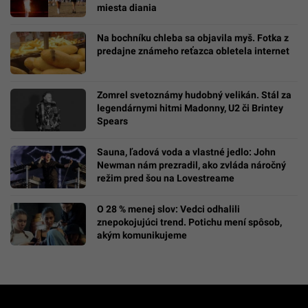
miesta diania
Na bochníku chleba sa objavila myš. Fotka z
predajne známeho reťazca obletela internet
Zomrel svetoznámy hudobný velikán. Stál za
legendárnymi hitmi Madonny, U2 či Brintey
Spears
Sauna, ľadová voda a vlastné jedlo: John
Newman nám prezradil, ako zvláda náročný
režim pred šou na Lovestreame
O 28 % menej slov: Vedci odhalili
znepokojujúci trend. Potichu mení spôsob,
akým komunikujeme