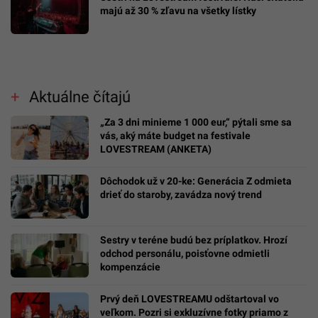
majú až 30 % zľavu na všetky lístky
Aktuálne čítajú
„Za 3 dni minieme 1 000 eur,“ pýtali sme sa
vás, aký máte budget na festivale
LOVESTREAM (ANKETA)
Dôchodok už v 20-ke: Generácia Z odmieta
drieť do staroby, zavádza nový trend
Sestry v teréne budú bez príplatkov. Hrozí
odchod personálu, poisťovne odmietli
kompenzácie
Prvý deň LOVESTREAMU odštartoval vo
veľkom. Pozri si exkluzívne fotky priamo z