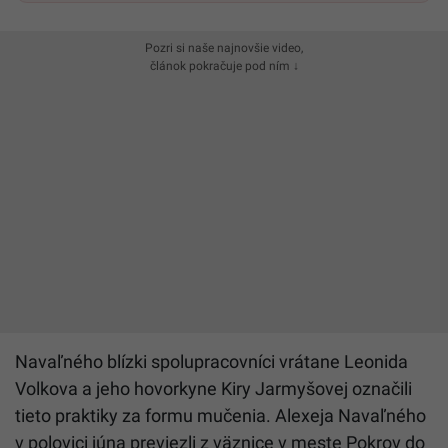
Pozri si naše najnovšie video,
článok pokračuje pod ním ↓
Navaľného blízki spolupracovníci vrátane Leonida
Volkova a jeho hovorkyne Kiry Jarmyšovej označili
tieto praktiky za formu mučenia. Alexeja Navaľného
v polovici júna previezli z väznice v meste Pokrov do