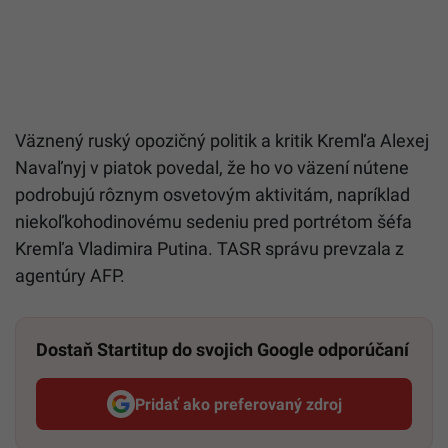
Väznený ruský opozičný politik a kritik Kremľa Alexej
Navaľnyj v piatok povedal, že ho vo väzení nútene
podrobujú rôznym osvetovým aktivitám, napríklad
niekoľkohodinovému sedeniu pred portrétom šéfa
Kremľa Vladimira Putina. TASR správu prevzala z
agentúry AFP.
Dostaň Startitup do svojich Google odporúčaní
Pridať ako preferovaný zdroj
Startitup, odkaz sa otvorí v n