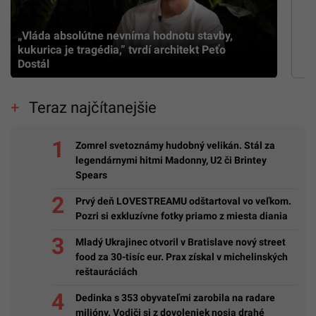
„Vláda absolútne nevníma hodnotu stavby,
kukurica je tragédia,” tvrdí architekt Peťo
Dostál
Teraz najčítanejšie
Zomrel svetoznámy hudobný velikán. Stál za
legendárnymi hitmi Madonny, U2 či Brintey
Spears
Prvý deň LOVESTREAMU odštartoval vo veľkom.
Pozri si exkluzívne fotky priamo z miesta diania
Mladý Ukrajinec otvoril v Bratislave nový street
food za 30-tisíc eur. Prax získal v michelinských
reštauráciách
Dedinka s 353 obyvateľmi zarobila na radare
milióny. Vodiči si z dovoleniek nosia drahé