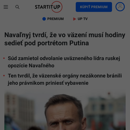
KÚPIŤ PREMIUM
PREMIUM
UP TV
Navaľnyj tvrdí, že vo väzení musí hodiny
sedieť pod portrétom Putina
Súd zamietol odvolanie uväzneného lídra ruskej
opozície Navaľného
Ten tvrdil, že väzenské orgány nezákonne bránili
jeho právnikom priniesť vybavenie