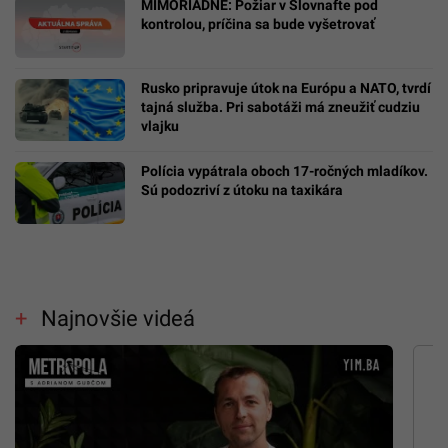
MIMORIADNE: Požiar v Slovnafte pod
kontrolou, príčina sa bude vyšetrovať
Rusko pripravuje útok na Európu a NATO, tvrdí
tajná služba. Pri sabotáži má zneužiť cudziu
vlajku
Polícia vypátrala oboch 17-ročných mladíkov.
Sú podozriví z útoku na taxikára
Najnovšie videá