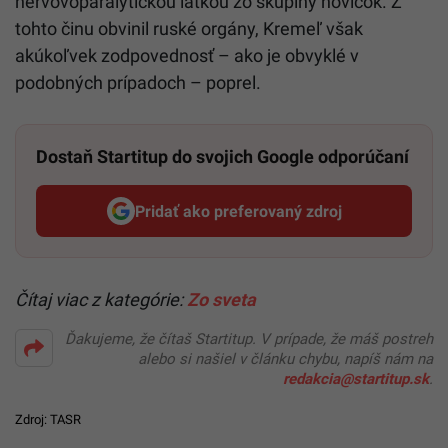
nervovoparalytickou látkou zo skupiny novičok. Z
tohto činu obvinil ruské orgány, Kremeľ však
akúkoľvek zodpovednosť – ako je obvyklé v
podobných prípadoch – poprel.
Dostaň Startitup do svojich Google odporúčaní
Pridať ako preferovaný zdroj
Startitup, odkaz sa otvorí v n
Čítaj viac z kategórie:
Zo sveta
Ďakujeme, že čítaš Startitup. V prípade, že máš postreh
alebo si našiel v článku chybu, napíš nám na
redakcia@startitup.sk
.
Zdroj: TASR