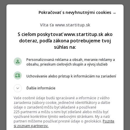
Pokračovať s nevyhnutnými cookies →
Víta ťa www.startitup.sk
S cieľom poskytovať www.startitup.sk ako
doteraz, podľa zákona potrebujeme tvoj
súhlas na:
Personalizovaná reklama a obsah, meranie reklamy a
obsahu, prieskum cieľových skupín a vývoj služieb
Uchovávanie alebo prístup k informáciám na zariadení
Ďalšie informácie
Vaše osobné údaje budú spracúvané a informácie z vášho
zariadenia (súbory cookie, jedinečné identifikátory a ďalšie
údaje o zariadení) môžu byť ukladané a používané
225 partnermi a môžu s nimi byť zdieľané alebo môžu byť
využívané konkrétne týmito webovými stránkami. My a naši
partneri môžeme používať presné údaje o geolokácii.
Pozrite
si zoznam partnerov.