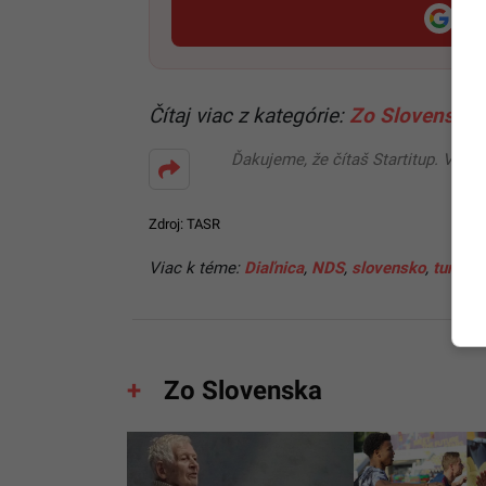
Pri
Čítaj viac z kategórie:
Zo Slovenska
Ďakujeme, že čítaš Startitup. V prí
Zdroj: TASR
Viac k téme:
Diaľnica
,
NDS
,
slovensko
,
tunel
,
v
Zo Slovenska