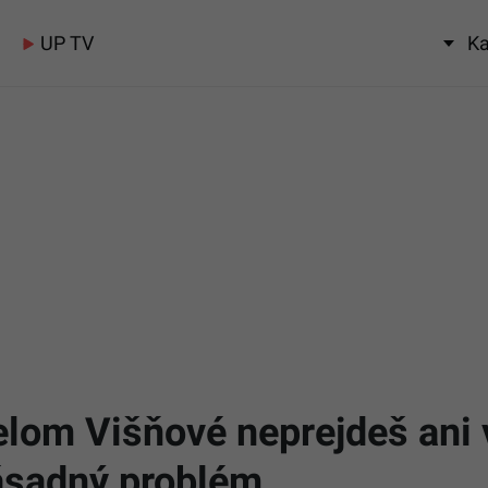
UP TV
Ka
lom Višňové neprejdeš ani 
zásadný problém