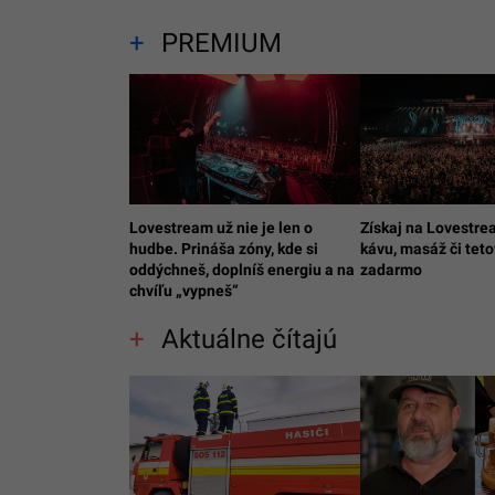
PREMIUM
Lovestream už nie je len o
Získaj na Lovestre
hudbe. Prináša zóny, kde si
kávu, masáž či tet
oddýchneš, doplníš energiu a na
zadarmo
chvíľu „vypneš“
Aktuálne čítajú