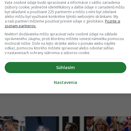
Vaše osobné údaje budú spracúvané a informácie z vášho zariadenia
dať ako preferovaný zdroj
Startitup, odkaz sa otvorí v novom okne
(súbory cookie, jedinečné identifikátory a ďalšie údaje o zariadení) môžu
byť ukladané a používané 225 partnermi a môžu s nimi byť zdieľané
alebo môžu byť využívané konkrétne týmito webovými stránkami. My
a naši partneri môžeme používať presné údaje o geolokácii.
Pozrite si
zoznam partnerov.
Niektorí dodávatelia môžu spracúvať vaše osobné údaje na základe
oprávneného záujmu, proti ktorému môžete vzniesť námietku pomocou
pade, že máš postreh alebo si našiel v článku chybu, napíš nám na
možností nižšie. Dole na tejto stránke alebo v ponuke webu nájdite
odkaz, pomocou ktorého môžete spravovať alebo odvolať súhlas
redakcia@startitup.sk
.
v nastaveniach ochrany súkromia a súborov cookie.
Súhlasím
išňové
Nastavenia