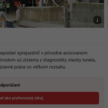
26.
augusta
2021
TASR/Eri
Ďurčová
a nepodarí sprejazdniť v pôvodne avizovanom
vodom sú zistenia z diagnostiky stavby tunela,
 opravné práce vo veľkom rozsahu.
 odporúčaní
dať ako preferovaný zdroj
Startitup, odkaz sa otvorí v novom okne