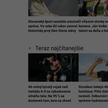
Slovenský šport zasiahla smutná
O víťazovi stovky n
správa. Vo veku 82 rokov zomrel
kamera. Ján Volko
historicky prvý člen Siene slávy
talent sa delia o hi
Teraz najčítanejšie
46-ročný bývalý vojak radí
Slovákov čakajú 4
metódu 6-3 na vybudovanie
horúčavy: Pitie čis
silného tela: Na 95 % sa
nestačí. Odborníci 
dostaneš tam, kam sa chceš
správne hydratova