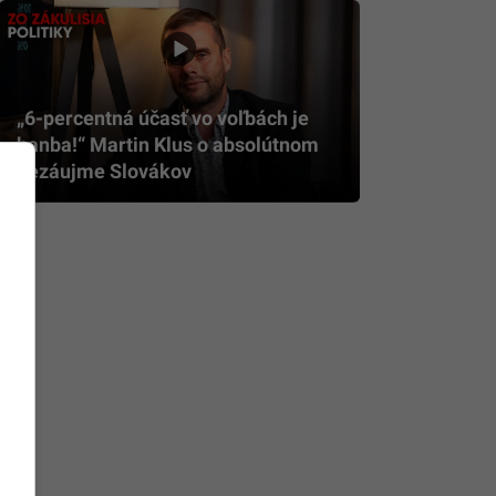
„6-percentná účasť vo voľbách je
hanba!“ Martin Klus o absolútnom
nezáujme Slovákov