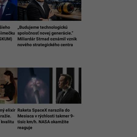
pšieho
„Budujeme technologickú
 Šimečku
spoločnosť novej generácie.“
ESKUM)
Miliardár Strnad oznámil vznik
nového strategického centra
ný elixír
Raketa SpaceX narazila do
ražie.
Mesiaca v rýchlosti takmer 9-
 kvalitu
tisíc km/h. NASA okamžite
reaguje