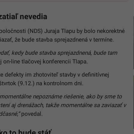
atiaľ nevedia
spoločnosti (NDS) Juraja Tlapu by bolo nekorektné
iazať, že bude stavba sprejazdnená v termíne.
edať, kedy bude stavba sprejazdnená, bude tam
 on-line tlačovej konferencii Tlapa.
 defekty im zhotoviteľ stavby v definitívnej
tvrtok (9.12.) na kontrolnom dni.
eľ momentálne nepoznáme riešenie, ako by sme to
ostení aj drenážach, takže momentálne sa zaviazať v
dčasné,“
povedal.
ľko to bude stáť