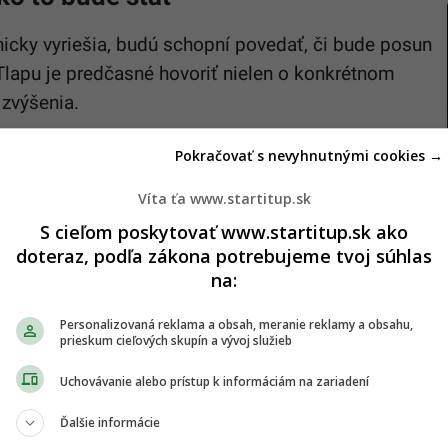
nicky vyriešia, budú schopní povedať, či bude posun
lapu je predčasné hovoriť nielen o konkrétnom
 zvýšenia.
stránenia identifikovaných chýb. „
S ohľadom na
Pokračovať s nevyhnutnými cookies →
e konanie sa v tejto chvíli nemôžeme vyjadrovať k
Víta ťa www.startitup.sk
bývalému zhotoviteľovi
,“ podotkol.
S cieľom poskytovať www.startitup.sk ako
oločnosťou Skanska, ktorá je novým zhotoviteľom
doteraz, podľa zákona potrebujeme tvoj súhlas
 Dubná skala. Zmluvná cena na dokončenie 13,5-
na:
kilometra dlhého tunela Višňové je 255 miliónov
Personalizovaná reklama a obsah, meranie reklamy a obsahu,
prieskum cieľových skupín a vývoj služieb
Uchovávanie alebo prístup k informáciám na zariadení
 odporúčaní
Ďalšie informácie