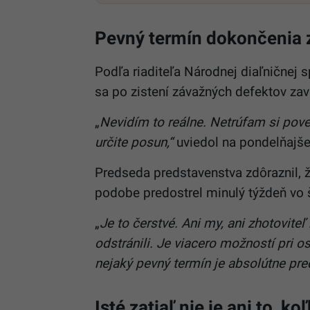
Pevný termín dokončenia z
Podľa riaditeľa Národnej diaľničnej 
sa po zistení závažných defektov zav
„
Nevidím to reálne. Netrúfam si pov
určite posun,“
uviedol na pondelňajšej
Predseda predstavenstva zdôraznil, že
podobe predostrel minulý týždeň vo š
„
Je to čerstvé. Ani my, ani zhotovit
odstránili. Je viacero možností pri 
nejaký pevný termín je absolútne pre
Isté zatiaľ nie je ani to, ko