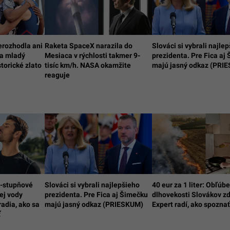
erozhodla ani
Raketa SpaceX narazila do
Slováci si vybrali najle
 a mladý
Mesiaca v rýchlosti takmer 9-
prezidenta. Pre Fica aj
storické zlato
tisíc km/h. NASA okamžite
majú jasný odkaz (PRI
reaguje
0-stupňové
Slováci si vybrali najlepšieho
40 eur za 1 liter: Obľúbe
tej vody
prezidenta. Pre Fica aj Šimečku
dlhovekosti Slovákov zd
radia, ako sa
majú jasný odkaz (PRIESKUM)
Expert radí, ako spoznať
ť