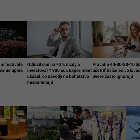
am festivale
Odložil som si 70 % mzdy a
Pravidlo 40-30-20-10 d
ovanie úplne
investoval 1 900 eur. Experiment
ušetriť tisíce eur. Slovác
ukázal, čo návody na bohatstvo
úvere často ignorujú
nespomínajú