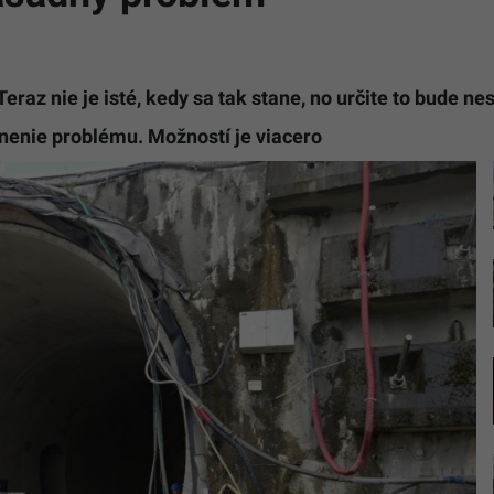
eraz nie je isté, kedy sa tak stane, no určite to bude ne
nenie problému. Možností je viacero
Fotografi
z