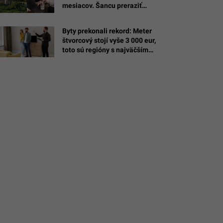
mesiacov. Šancu preraziť
dostane 15 slovenských tímov
Byty prekonali rekord: Meter
ka
štvorcový stojí vyše 3 000 eur,
toto sú regióny s najväčším
rastom