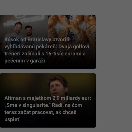
Kúsok od Bratislavy otvorili
vyhľadávanú pekáreň: Dvaja golfoví
tréneri začínali s 16-tisíc eurami a
pečením v garáži
Altman s majetkom 2,9 miliardy eur:
„Sme v singularite.“ Radí, na čom
teraz začať pracovať, ak chceš
uspieť