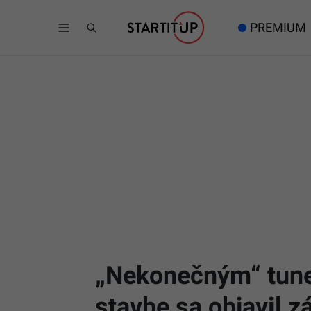
PREMIUM
„Nekonečným“ tune
stavbe sa objavil 