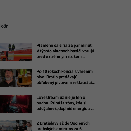
skôr
Plamene sa šíria za pár minút:
V týchto okresoch hasiči varujú
pred extrémnym rizikom
požiarov, stačí jediný ohorok
Po 10 rokoch končia s varením
piva: Bratia predávajú
obľúbený pivovar a reštaurácie
na Bazoši
Lovestream už nie je len o
hudbe. Prináša zóny, kde si
oddýchneš, doplníš energiu a
na chvíľu „vypneš“
Z Bratislavy až do Spojených
a
arabských emirátov za 6