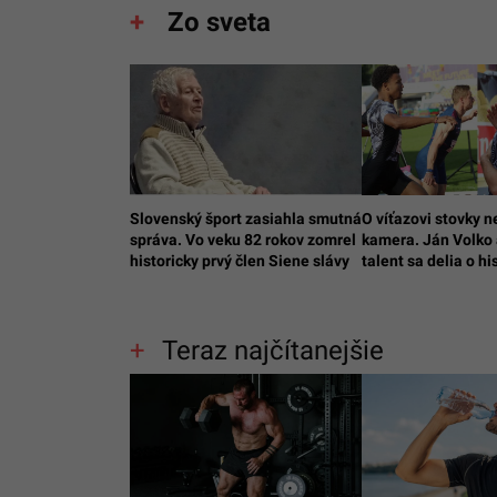
Zo sveta
Slovenský šport zasiahla smutná
O víťazovi stovky n
správa. Vo veku 82 rokov zomrel
kamera. Ján Volko
historicky prvý člen Siene slávy
talent sa delia o hi
Teraz najčítanejšie