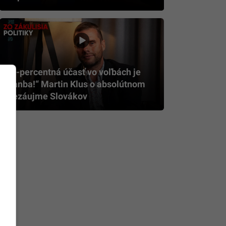
„6-percentná účasť vo voľbách je
hanba!“ Martin Klus o absolútnom
nezáujme Slovákov