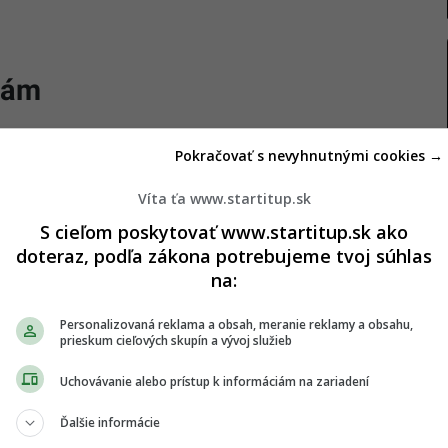
zbám
 civilnú obranu
,“ uviedol Dobrindt pre pondelkové
Pokračovať s nevyhnutnými cookies →
mecko zaujíma tvrdší postoj voči hybridným
voľných záchranárov. Vojenské a civilné obranné
Víta ťa www.startitup.sk
pojené, aby sa zlepšila bezpečnosť a odolnosť
S cieľom poskytovať www.startitup.sk ako
doteraz, podľa zákona potrebujeme tvoj súhlas
na:
kabinetu informoval, že vláda pripravuje špeciálny
Personalizovaná reklama a obsah, meranie reklamy a obsahu,
 Tieto finančné prostriedky budú použité na
prieskum cieľových skupín a vývoj služieb
ál a technológie vrátane Spolkového úradu pre
Uchovávanie alebo prístup k informáciám na zariadení
Ďalšie informácie