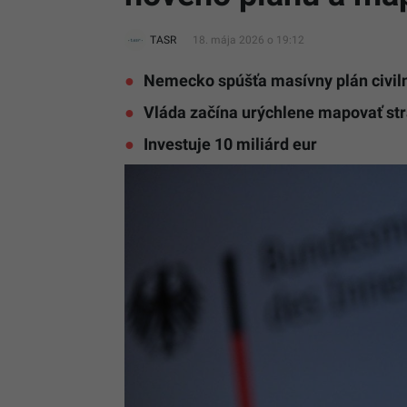
TASR
18. mája 2026 o 19:12
Nemecko spúšťa masívny plán civil
Vláda začína urýchlene mapovať st
Investuje 10 miliárd eur