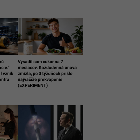
kú
Vysadil som cukor na 7
cie.“
mesiacov. Každodenná únava
l vznik
zmizla, po 3 týždňoch prišlo
entra
najväčšie prekvapenie
(EXPERIMENT)