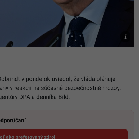
Na
snímke
Alexande
Dobrindt.
(Ilustrač
fotografi
TASR/DP
obrindt v pondelok uviedol, že vláda plánuje
hrany v reakcii na súčasné bezpečnostné hrozby.
entúry DPA a denníka Bild.
 odporúčaní
dať ako preferovaný zdroj