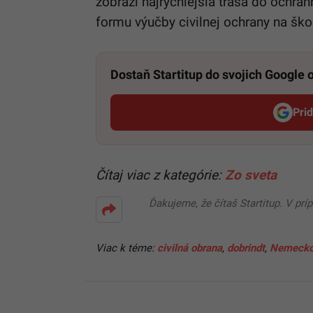
zobrazí najrýchlejšia trasa do ochran
formu výučby civilnej ochrany na ško
Dostaň Startitup do svojich Google
Pri
Čítaj viac z kategórie:
Zo sveta
Ďakujeme, že čítaš Startitup. V prí
Viac k téme:
civilná obrana
,
dobrindt
,
Nemeck