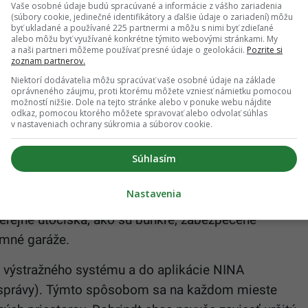
chválený
Vaše osobné údaje budú spracúvané a informácie z vášho zariadenia
(súbory cookie, jedinečné identifikátory a ďalšie údaje o zariadení) môžu
byť ukladané a používané 225 partnermi a môžu s nimi byť zdieľané
m iného zaobstarať 1000 nových špecializovaných
alebo môžu byť využívané konkrétne týmito webovými stránkami. My
a naši partneri môžeme používať presné údaje o geolokácii.
Pozrite si
brindtov legislatívny balík by mal spolkový kabinet
zoznam partnerov.
ild. Podľa denníka ide o tzv. model 3-A: jasná úloha
Niektorí dodávatelia môžu spracúvať vaše osobné údaje na základe
oprávneného záujmu, proti ktorému môžete vzniesť námietku pomocou
tung) a komplexný výcvik (Ausbildung) pre
civilnú
možností nižšie. Dole na tejto stránke alebo v ponuke webu nájdite
odkaz, pomocou ktorého môžete spravovať alebo odvolať súhlas
v nastaveniach ochrany súkromia a súborov cookie.
varovaní a navigovaní do krytov alebo k miestam
Súhlasím
plikácie.
Nastavenia
ituáciách nielen informovať, ale ich aj navigovať,
rejné útočiská, ako sú bunkre, zabezpečené
emné garáže.
ho výstražného systému a do aplikácie NINA
a správy). Týmto spôsobom sa na každom mieste