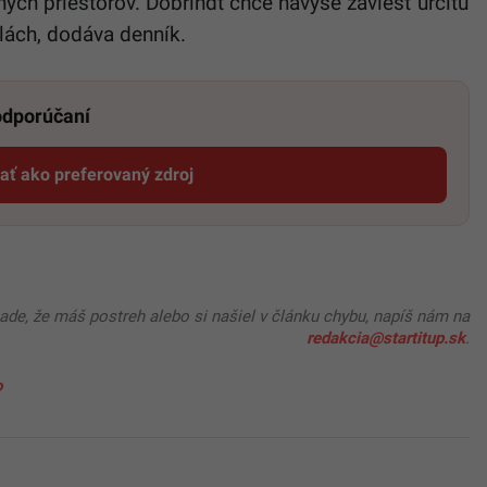
ných priestorov. Dobrindt chce navyše zaviesť určitú
lách, dodáva denník.
 odporúčaní
dať ako preferovaný zdroj
Startitup, odkaz sa otvorí v novom okne
pade, že máš postreh alebo si našiel v článku chybu, napíš nám na
redakcia@startitup.sk
.
o