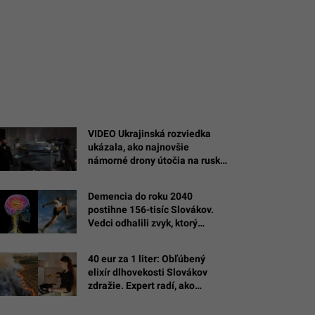
VIDEO Ukrajinská rozviedka
ukázala, ako najnovšie
námorné drony útočia na ruské
ciele na Kryme
Demencia do roku 2040
postihne 156-tisíc Slovákov.
Vedci odhalili zvyk, ktorý
spomalí úpadok pamäte
40 eur za 1 liter: Obľúbený
elixír dlhovekosti Slovákov
zdražie. Expert radí, ako
spoznať kvalitu