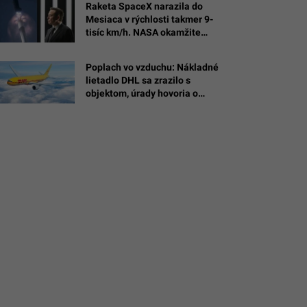
Raketa SpaceX narazila do
Mesiaca v rýchlosti takmer 9-
r
tisíc km/h. NASA okamžite
reaguje
ná
Poplach vo vzduchu: Nákladné
a)
lietadlo DHL sa zrazilo s
A
objektom, úrady hovoria o
drone s výbušninou