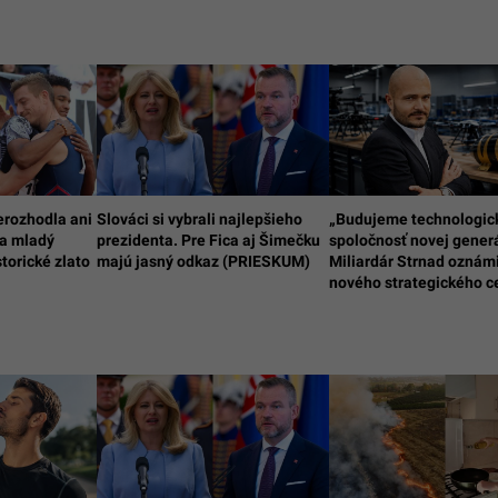
erozhodla ani
Slováci si vybrali najlepšieho
„Budujeme technologic
 a mladý
prezidenta. Pre Fica aj Šimečku
spoločnosť novej generá
storické zlato
majú jasný odkaz (PRIESKUM)
Miliardár Strnad oznámi
nového strategického c