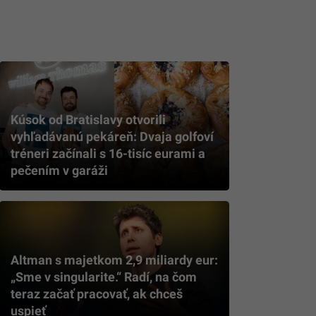
Kúsok od Bratislavy otvorili
vyhľadávanú pekáreň: Dvaja golfoví
tréneri začínali s 16-tisíc eurami a
pečením v garáži
Altman s majetkom 2,9 miliardy eur:
„Sme v singularite.“ Radí, na čom
teraz začať pracovať, ak chceš
uspieť