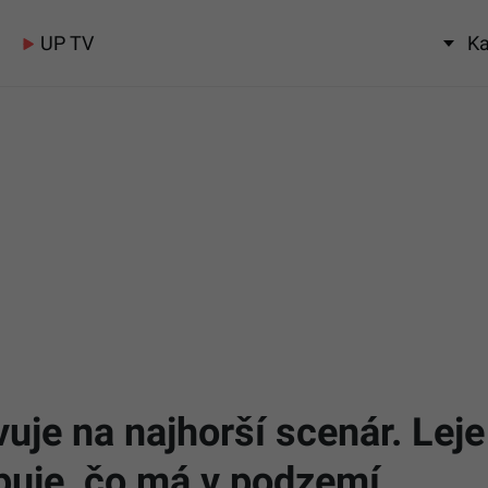
UP TV
Ka
je na najhorší scenár. Leje
puje, čo má v podzemí