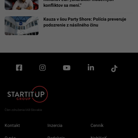
konfliktov sa mení.“
Kauza v šou Party Shore: Polícia preveruje
podozrenie z násilného činu
Člen združenia IAB Slovakia
Kontakt
Inzercia
Cenník
O nás
Redakcia
Nahlásiť