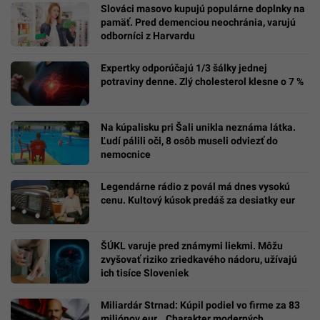
Slováci masovo kupujú populárne doplnky na
pamäť. Pred demenciou neochránia, varujú
odborníci z Harvardu
Expertky odporúčajú 1/3 šálky jednej
potraviny denne. Zlý cholesterol klesne o 7 %
Na kúpalisku pri Šali unikla neznáma látka.
Ľudí pálili oči, 8 osôb museli odviezť do
nemocnice
Legendárne rádio z povál má dnes vysokú
cenu. Kultový kúsok predáš za desiatky eur
ŠÚKL varuje pred známymi liekmi. Môžu
zvyšovať riziko zriedkavého nádoru, užívajú
ich tisíce Sloveniek
Miliardár Strnad: Kúpil podiel vo firme za 83
miliónov eur. „Charakter moderných