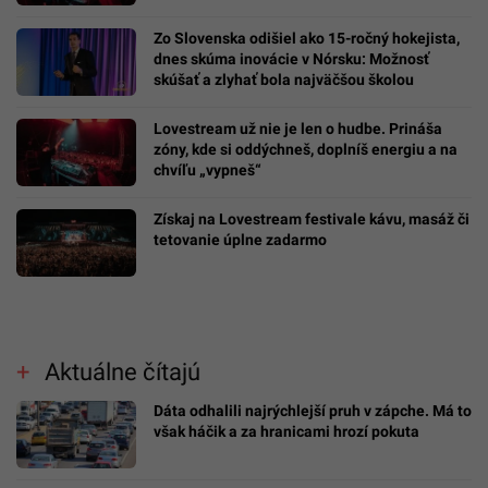
Zo Slovenska odišiel ako 15-ročný hokejista,
dnes skúma inovácie v Nórsku: Možnosť
skúšať a zlyhať bola najväčšou školou
Lovestream už nie je len o hudbe. Prináša
zóny, kde si oddýchneš, doplníš energiu a na
chvíľu „vypneš“
Získaj na Lovestream festivale kávu, masáž či
tetovanie úplne zadarmo
Aktuálne čítajú
Dáta odhalili najrýchlejší pruh v zápche. Má to
však háčik a za hranicami hrozí pokuta