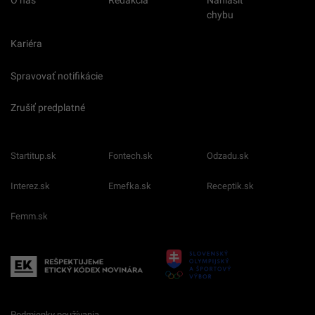
chybu
Kariéra
Spravovať notifikácie
Zrušiť predplatné
Startitup.sk
Fontech.sk
Odzadu.sk
Interez.sk
Emefka.sk
Receptik.sk
Femm.sk
Podmienky používania