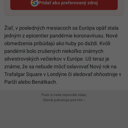
Pridať ako preferovaný zdroj
Startitup, odkaz sa otvorí v n
Žiaľ, v posledných mesiacoch sa Európa opäť stala
jedným z epicentier pandémie koronavírusu. Nové
obmedzenia pribúdajú ako huby po daždi. Kvôli
pandémii bolo zrušených niekoľko známych
silvestrovských večierkov v Európe. Už teraz je
známe, že sa nebude môcť oslavovať Nový rok na
Trafalgar Square v Londýne či sledovať ohňostroje v
Paríži alebo Benátkach.
Pozri si naše najnovšie video,
článok pokračuje pod ním ↓