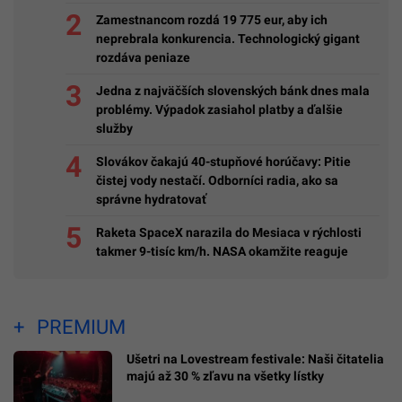
Zamestnancom rozdá 19 775 eur, aby ich
neprebrala konkurencia. Technologický gigant
rozdáva peniaze
Jedna z najväčších slovenských bánk dnes mala
problémy. Výpadok zasiahol platby a ďalšie
služby
Slovákov čakajú 40-stupňové horúčavy: Pitie
čistej vody nestačí. Odborníci radia, ako sa
správne hydratovať
Raketa SpaceX narazila do Mesiaca v rýchlosti
takmer 9-tisíc km/h. NASA okamžite reaguje
PREMIUM
Ušetri na Lovestream festivale: Naši čitatelia
majú až 30 % zľavu na všetky lístky