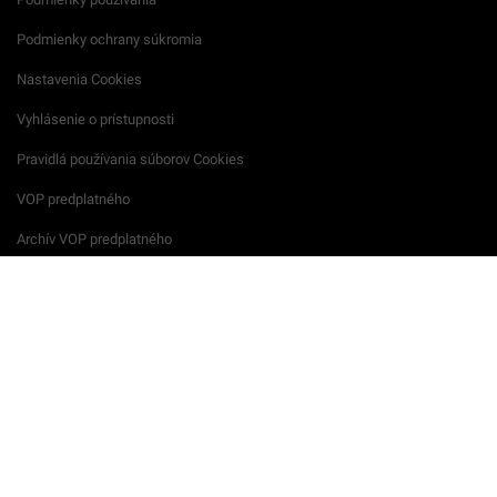
Podmienky ochrany súkromia
Nastavenia Cookies
Vyhlásenie o prístupnosti
Pravidlá používania súborov Cookies
VOP predplatného
Archív VOP predplatného
Reklamačný formulár
VOP reklamných služieb
Všeobecné podmienky súťaží
Súkromie na podujatiach
Startitup © 2026 All Rights Reserved.