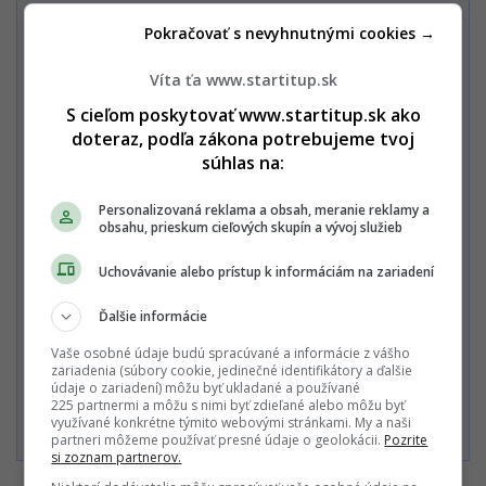
Pokračovať s nevyhnutnými cookies →
Chcem vidieť celú ponuku / Mám
zľavový kód
Víta ťa www.startitup.sk
Nechcem odoberať PREMIUM newsletter a Startitup Group
newsletter s obsahom a ponukami Startitup a jeho obchodných
S cieľom poskytovať www.startitup.sk ako
partnerov.
doteraz, podľa zákona potrebujeme tvoj
súhlas na:
Zaplať jedným kliknutím
Personalizovaná reklama a obsah, meranie reklamy a
obsahu, prieskum cieľových skupín a vývoj služieb
Uchovávanie alebo prístup k informáciám na zariadení
Alebo
Ďalšie informácie
Zaplatiť kartou
Vaše osobné údaje budú spracúvané a informácie z vášho
zariadenia (súbory cookie, jedinečné identifikátory a ďalšie
údaje o zariadení) môžu byť ukladané a používané
Súhlasím s
Podmienkami ochrany súkromia
,
Podmienkami
225 partnermi a môžu s nimi byť zdieľané alebo môžu byť
používania
,
Všeobecnými obchodnými podmienkami
a
využívané konkrétne týmito webovými stránkami. My a naši
Podmienkami TrustPay.
partneri môžeme používať presné údaje o geolokácii.
Pozrite
si zoznam partnerov.