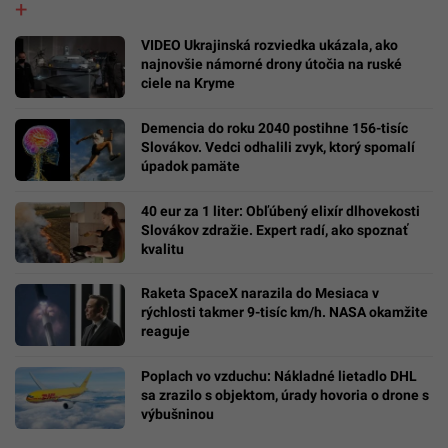
VIDEO Ukrajinská rozviedka ukázala, ako
najnovšie námorné drony útočia na ruské
ciele na Kryme
Demencia do roku 2040 postihne 156-tisíc
Slovákov. Vedci odhalili zvyk, ktorý spomalí
úpadok pamäte
40 eur za 1 liter: Obľúbený elixír dlhovekosti
Slovákov zdražie. Expert radí, ako spoznať
kvalitu
Raketa SpaceX narazila do Mesiaca v
rýchlosti takmer 9-tisíc km/h. NASA okamžite
reaguje
Poplach vo vzduchu: Nákladné lietadlo DHL
sa zrazilo s objektom, úrady hovoria o drone s
výbušninou