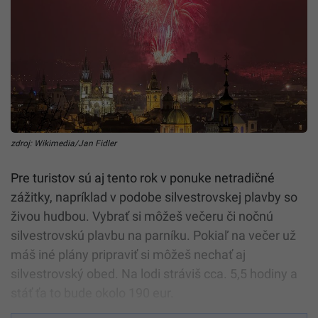
zdroj: Wikimedia/Jan Fidler
Pre turistov sú aj tento rok v ponuke netradičné
zážitky, napríklad v podobe silvestrovskej plavby so
živou hudbou. Vybrať si môžeš večeru či nočnú
silvestrovskú plavbu na parníku. Pokiaľ na večer už
máš iné plány pripraviť si môžeš nechať aj
silvestrovský obed. Na lodi stráviš cca. 5,5 hodiny a
stáť ťa to bude okolo 190 eur.